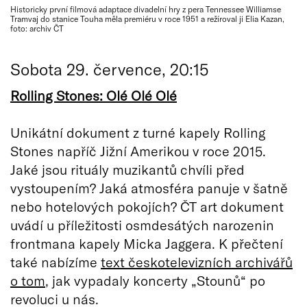
Historicky první filmová adaptace divadelní hry z pera Tennessee Williamse
Tramvaj do stanice Touha měla premiéru v roce 1951 a režíroval ji Elia Kazan,
foto: archiv ČT
Sobota 29. července, 20:15
Rolling Stones: Olé Olé Olé
Unikátní dokument z turné kapely Rolling
Stones napříč Jižní Amerikou v roce 2015.
Jaké jsou rituály muzikantů chvíli před
vystoupením? Jaká atmosféra panuje v šatně
nebo hotelových pokojích? ČT art dokument
uvádí u příležitosti osmdesátých narozenin
frontmana kapely Micka Jaggera. K přečtení
také nabízíme
text českotelevizních archivářů
o tom
, jak vypadaly koncerty „Stounů“ po
revoluci u nás.