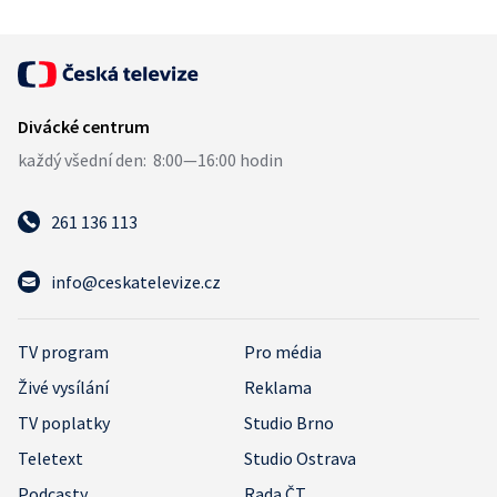
261 136 113
info@ceskatelevize.cz
TV program
Pro média
Živé vysílání
Reklama
TV poplatky
Studio Brno
Teletext
Studio Ostrava
Podcasty
Rada ČT