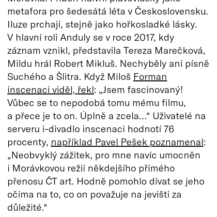
metafora pro šedesátá léta v Československu.
Iluze prchají, stejně jako hořkosladké lásky.
V hlavní roli Anduly se v roce 2017, kdy
záznam vznikl, představila Tereza Marečková,
Mildu hrál Robert Mikluš. Nechyběly ani písně
Suchého a Šlitra. Když Miloš
Forman
inscenaci viděl, řekl
: „Jsem fascinovaný!
Vůbec se to nepodobá tomu mému filmu,
a přece je to on. Úplně a zcela…“ Uživatelé na
serveru i-divadlo inscenaci hodnotí 76
procenty,
například Pavel Pešek poznamenal
:
„Neobvyklý zážitek, pro mne navíc umocněn
i Morávkovou režií někdejšího přímého
přenosu ČT art. Hodně pomohlo dívat se jeho
očima na to, co on považuje na jevišti za
důležité.“