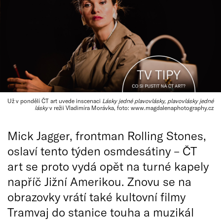
Už v pondělí ČT art uvede inscenaci
Lásky jedné plavovlásky, plavovlásky jedné
lásky
v režii Vladimíra Morávka, foto: www.magdalenaphotography.cz
Mick Jagger, frontman Rolling Stones,
oslaví tento týden osmdesátiny – ČT
art se proto vydá opět na turné kapely
napříč Jižní Amerikou. Znovu se na
obrazovky vrátí také kultovní filmy
Tramvaj do stanice touha a muzikál