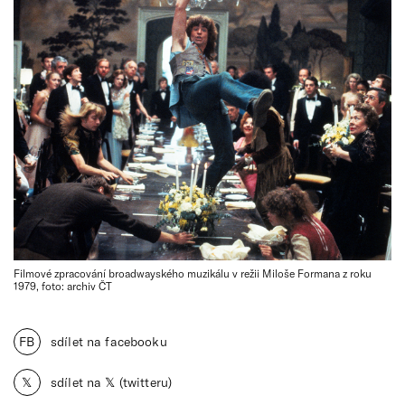
Filmové zpracování broadwayského muzikálu v režii Miloše Formana z roku
1979, foto: archiv ČT
FB
sdílet na facebooku
𝕏
sdílet na 𝕏 (twitteru)