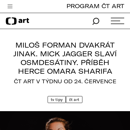
PROGRAM ČT ART
Česká televize
Zpravodajství
Sport
MILOŠ FORMAN DVAKRÁT
iVysílání
JINAK. MICK JAGGER SLAVÍ
OSMDESÁTINY. PŘÍBĚH
TV program
HERCE OMARA SHARIFA
Pro děti
ČT ART V TÝDNU OD 24. ČERVENCE
edu
Vše o ČT
tv tipy
čt art