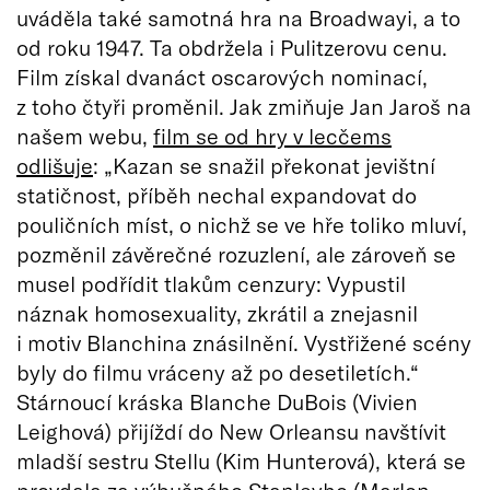
uváděla také samotná hra na Broadwayi, a to
od roku 1947. Ta obdržela i Pulitzerovu cenu.
Film získal dvanáct oscarových nominací,
z toho čtyři proměnil. Jak zmiňuje Jan Jaroš na
našem webu,
film se od hry v lecčems
odlišuje
: „Kazan se snažil překonat jevištní
statičnost, příběh nechal expandovat do
pouličních míst, o nichž se ve hře toliko mluví,
pozměnil závěrečné rozuzlení, ale zároveň se
musel podřídit tlakům cenzury: Vypustil
náznak homosexuality, zkrátil a znejasnil
i motiv Blanchina znásilnění. Vystřižené scény
byly do filmu vráceny až po desetiletích.“
Stárnoucí kráska Blanche DuBois (Vivien
Leighová) přijíždí do New Orleansu navštívit
mladší sestru Stellu (Kim Hunterová), která se