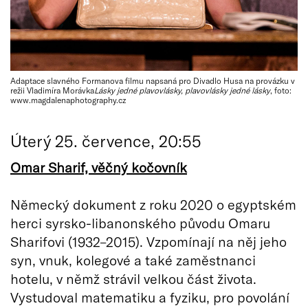
Adaptace slavného Formanova filmu napsaná pro Divadlo Husa na provázku v
režii Vladimíra Morávka
Lásky jedné plavovlásky, plavovlásky jedné lásky
, foto:
www.magdalenaphotography.cz
Úterý 25. července, 20:55
Omar Sharif, věčný kočovník
Německý dokument z roku 2020 o egyptském
herci syrsko-libanonského původu Omaru
Sharifovi (1932–2015). Vzpomínají na něj jeho
syn, vnuk, kolegové a také zaměstnanci
hotelu, v němž strávil velkou část života.
Vystudoval matematiku a fyziku, pro povolání