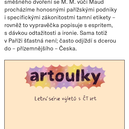
směšného dvoření se M. M. vůči Maud
procházíme honosnými pařížskými podniky
i specifickými zákonitostmi tamní etikety –
rovněž to vypravěčka popisuje s espritem,
s dávkou odtažitosti a ironie. Sama totiž
v Paříži šťastná není; často odjíždí s dcerou
do – přízemnějšího – Česka.