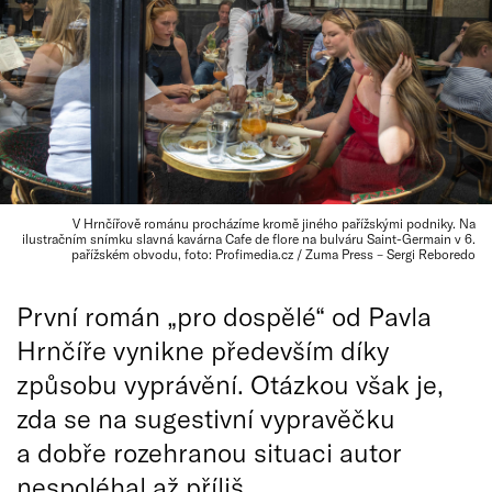
V Hrnčířově románu procházíme kromě jiného pařížskými podniky. Na
ilustračním snímku slavná kavárna Cafe de flore na bulváru Saint-Germain v 6.
pařížském obvodu, foto: Profimedia.cz / Zuma Press – Sergi Reboredo
První román „pro dospělé“ od Pavla
Hrnčíře vynikne především díky
způsobu vyprávění. Otázkou však je,
zda se na sugestivní vypravěčku
a dobře rozehranou situaci autor
nespoléhal až příliš.