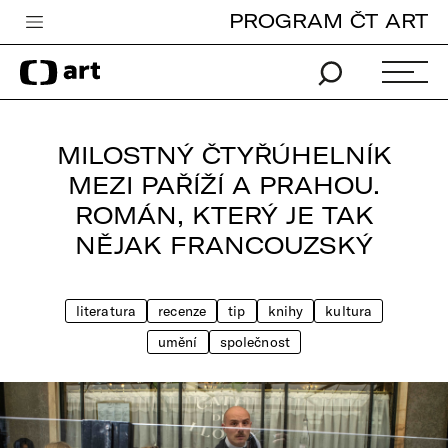
PROGRAM ČT ART
Česká televize
Zpravodajství
Sport
MILOSTNÝ ČTYŘÚHELNÍK
iVysílání
MEZI PAŘÍŽÍ A PRAHOU.
ROMÁN, KTERÝ JE TAK
TV program
NĚJAK FRANCOUZSKÝ
Pro děti
edu
literatura
recenze
tip
knihy
kultura
Vše o ČT
umění
společnost