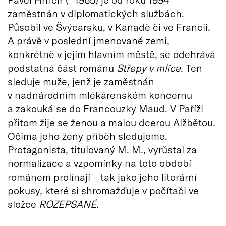
zaměstnán v diplomatických službách.
Působil ve Švýcarsku, v Kanadě či ve Francii.
A právě v poslední jmenované zemi,
konkrétně v jejím hlavním městě, se odehrává
podstatná část románu
Střepy v mlíce
. Ten
sleduje muže, jenž je zaměstnán
v nadnárodním mlékárenském koncernu
a zakouká se do Francouzky Maud. V Paříži
přitom žije se ženou a malou dcerou Alžbětou.
Očima jeho ženy příběh sledujeme.
Protagonista, titulovaný M. M., vyrůstal za
normalizace a vzpomínky na toto období
románem prolínají – tak jako jeho literární
pokusy, které si shromažďuje v počítači ve
složce
ROZEPSANÉ
.