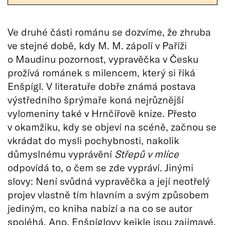
Ve druhé části románu se dozvíme, že zhruba
ve stejné době, kdy M. M. zápolí v Paříži
o Maudinu pozornost, vypravěčka v Česku
prožívá románek s milencem, který si říká
Enšpígl. V literatuře dobře známá postava
výstředního šprýmaře koná nejrůznější
vylomeniny také v Hrnčířově knize. Přesto
v okamžiku, kdy se objeví na scéně, začnou se
vkrádat do mysli pochybnosti, nakolik
důmyslnému vyprávění
Střepů v mlíce
odpovídá to, o čem se zde vypráví. Jinými
slovy: Není svůdná vypravěčka a její neotřelý
projev vlastně tím hlavním a svým způsobem
jediným, co kniha nabízí a na co se autor
spoléhá. Ano, Enšpíglovy kejkle jsou zajímavé,