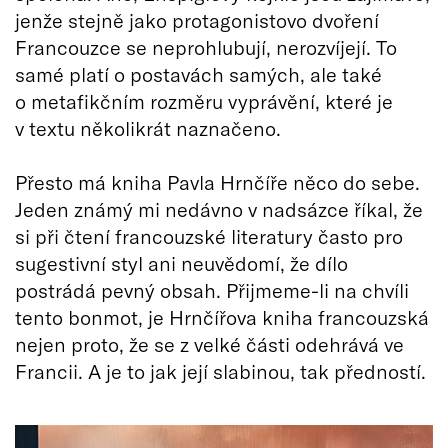
jenže stejně jako protagonistovo dvoření
Francouzce se neprohlubují, nerozvíjejí. To
samé platí o postavách samých, ale také
o metafikčním rozměru vyprávění, které je
v textu několikrát naznačeno.
Přesto má kniha Pavla Hrnčíře něco do sebe.
Jeden známý mi nedávno v nadsázce říkal, že
si při čtení francouzské literatury často pro
sugestivní styl ani neuvědomí, že dílo
postrádá pevný obsah. Přijmeme-li na chvíli
tento bonmot, je Hrnčířova kniha francouzská
nejen proto, že se z velké části odehrává ve
Francii. A je to jak její slabinou, tak předností.