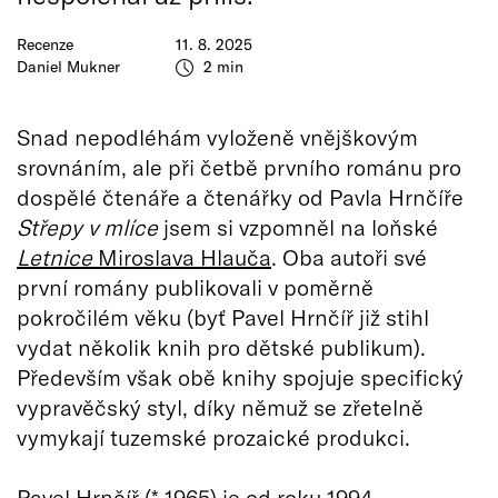
Recenze
11. 8. 2025
Daniel Mukner
2 min
Snad nepodléhám vyloženě vnějškovým
srovnáním, ale při četbě prvního románu pro
dospělé čtenáře a čtenářky od Pavla Hrnčíře
Střepy v mlíce
jsem si vzpomněl na loňské
Letnice
Miroslava Hlauča
. Oba autoři své
první romány publikovali v poměrně
pokročilém věku (byť Pavel Hrnčíř již stihl
vydat několik knih pro dětské publikum).
Především však obě knihy spojuje specifický
vypravěčský styl, díky němuž se zřetelně
vymykají tuzemské prozaické produkci.
Pavel Hrnčíř (* 1965) je od roku 1994