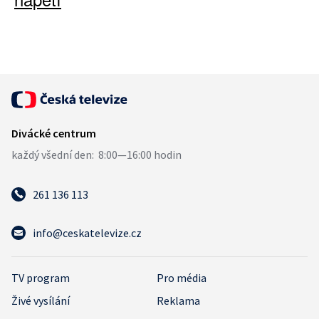
261 136 113
info@ceskatelevize.cz
TV program
Pro média
Živé vysílání
Reklama