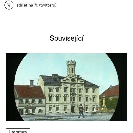
𝕏
sdílet na 𝕏 (twitteru)
Související
literatura