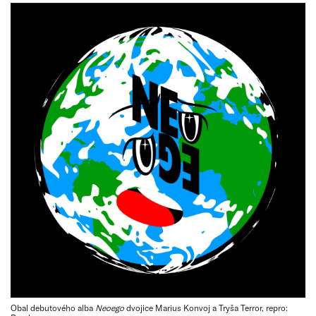
Obal debutového alba
Neoego
dvojice Marius Konvoj a Tryša Terror, repro: