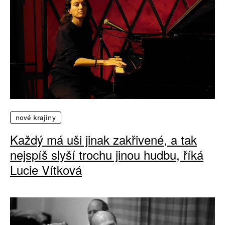
nové krajiny
Každý má uši jinak zakřivené, a tak
nejspíš slyší trochu jinou hudbu, říká
Lucie Vítková