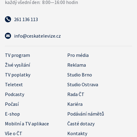
261 136 113
info@ceskatelevize.cz
TV program
Pro média
Živé vysílání
Reklama
TV poplatky
Studio Brno
Teletext
Studio Ostrava
Podcasty
Rada ČT
Počasí
Kariéra
E-shop
Podávání námětů
Mobilní a TV aplikace
Časté dotazy
Vše o ČT
Kontakty