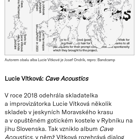
Autorem obalu alba Lucie Vítkové je Josef Ondrík, repro: Bandcamp
Lucie Vítková:
Cave Acoustics
V roce 2018 odehrála skladatelka
a improvizátorka Lucie Vítková několik
skladeb v jeskyních Moravského krasu
a v opuštěném gotickém kostele v Rybníku na
jihu Slovenska. Tak vzniklo album
Cave
Acoustics
, v němž Vítková rozehrává dialog