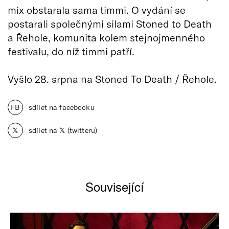
mix obstarala sama timmi. O vydání se
postarali společnými silami Stoned to Death
a Řehole, komunita kolem stejnojmenného
festivalu, do níž timmi patří.
Vyšlo 28. srpna na Stoned To Death / Řehole.
FB
sdílet na facebooku
𝕏
sdílet na 𝕏 (twitteru)
Související