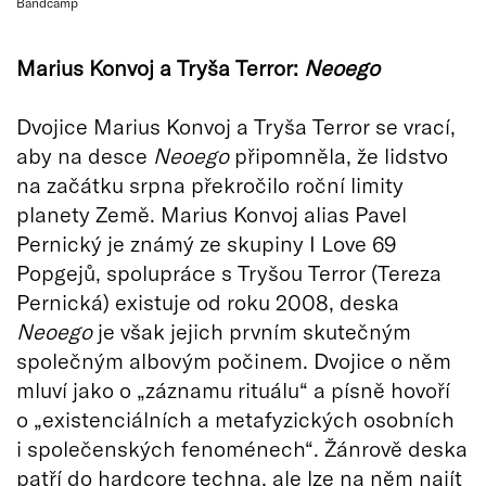
Bandcamp
Marius Konvoj a Tryša Terror:
Neoego
Dvojice Marius Konvoj a Tryša Terror se vrací,
aby na desce
Neoego
připomněla, že lidstvo
na začátku srpna překročilo roční limity
planety Země. Marius Konvoj alias Pavel
Pernický je známý ze skupiny I Love 69
Popgejů, spolupráce s Tryšou Terror (Tereza
Pernická) existuje od roku 2008, deska
Neoego
je však jejich prvním skutečným
společným albovým počinem. Dvojice o něm
mluví jako o „záznamu rituálu“ a písně hovoří
o „existenciálních a metafyzických osobních
i společenských fenoménech“. Žánrově deska
patří do hardcore techna, ale lze na něm najít