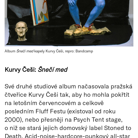
Album
Šnečí med
kapely Kurvy Češi, repro: Bandcamp
Kurvy Češi:
Šnečí med
Své druhé studiové album načasovala pražská
čtveřice Kurvy Češi tak, aby ho mohla pokřtít
na letošním červencovém a celkově
posledním Fluff Festu (existoval od roku
2000), nebo přesněji na Psych Tent stage,
o niž se stará jejich domovský label Stoned to
Death. Acid-noise-hardcore-punkový all-star