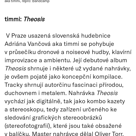
aka timmi, repro: Bandcamp
timmi:
Theosis
V Praze usazená slovenská hudebnice
Adriána Vančová aka timmi se pohybuje
v průsečíku dronové a noiseové hudby, klavírní
improvizace a ambientu. Její debutové album
Theosis
shrnuje i některé už vydané nahrávky,
je ovšem pojaté jako koncepční kompilace.
Tracky shrnují autorčinu fascinaci přírodou,
duchovnem i metalem. Nahrávka
Theosis
vychází jak digitálně, tak jako kombo kazety
a stereoskopu, tedy zařízení určeného ke
sledování grafických stereoobrázků
(stereofotografií), které jsou také obsažené
v balíčku. Master nahrávce dělal Oliver Torr,