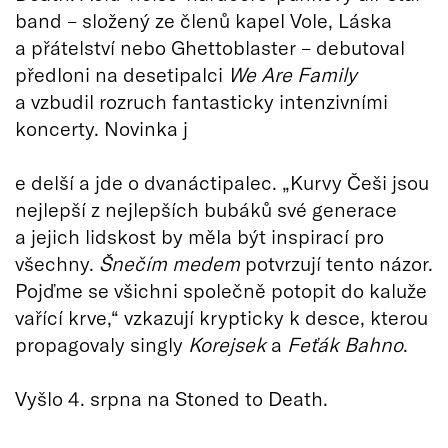
band – složený ze členů kapel Vole, Láska
a přátelství nebo Ghettoblaster – debutoval
předloni na desetipalci
We Are Family
a vzbudil rozruch fantasticky intenzivními
koncerty. Novinka j
e delší a jde o dvanáctipalec. „Kurvy Češi jsou
nejlepší z nejlepších bubáků své generace
a jejich lidskost by měla být inspirací pro
všechny.
Šnečím medem
potvrzují tento názor.
Pojďme se všichni společně potopit do kaluže
vařící krve,“ vzkazují krypticky k desce, kterou
propagovaly singly
Korejsek
a
Feťák Bahno
.
Vyšlo 4. srpna na Stoned to Death.