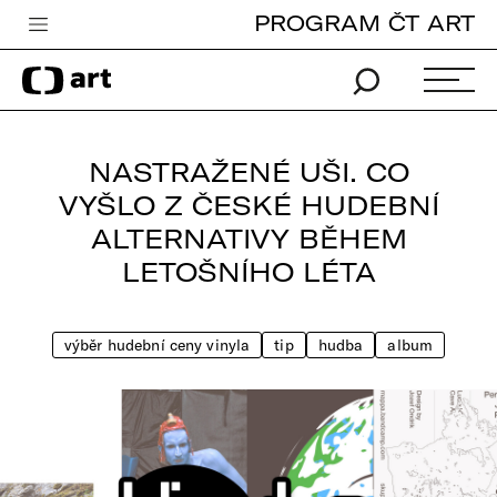
PROGRAM ČT ART
Česká televize
Zpravodajství
Sport
NASTRAŽENÉ UŠI. CO
iVysílání
VYŠLO Z ČESKÉ HUDEBNÍ
ALTERNATIVY BĚHEM
TV program
LETOŠNÍHO LÉTA
Pro děti
edu
výběr hudební ceny vinyla
tip
hudba
album
Vše o ČT