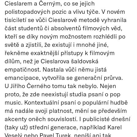
Cieslarem a Černým, co se jejich
polistopadových pozic a vlivu týče. V novém
tisíciletí se vůči Cieslarově metodě vyhranila
část studentů či absolventů filmových věd,
kteří se díky novým možnostem rozhlédli po
světě a zjistili, že existují i mnohé jiné,
řekněme exaktnější přístupy k filmovým
dílům, než je Cieslarova šaldovská
empatičnost. Nastala vůči němu jistá
emancipace, vytvořila se generační průrva.
U Jiřího Černého tomu tak nebylo. Nejen
proto, že zde neexistují studia psaní o pop
music. Kontextuální psaní o populární hudbě
má nadále svoji platnost, mění se především
akcenty oněch souvislostí. I publicisté dnešní
(taky už) střední generace, například Karel
Veselý nebo Pavel Turek, nepíší ani tak