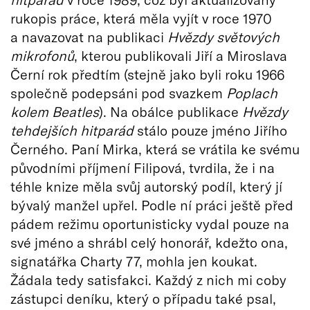
rukopis práce, která měla vyjít v roce 1970
a navazovat na publikaci
Hvězdy světových
mikrofonů
, kterou publikovali Jiří a Miroslava
Černí rok předtím (stejně jako byli roku 1966
společně podepsáni pod svazkem
Poplach
kolem Beatles
). Na obálce publikace
Hvězdy
tehdejších hitparád
stálo pouze jméno Jiřího
Černého. Paní Mirka, která se vrátila ke svému
původními příjmení Filipová, tvrdila, že i na
téhle knize měla svůj autorský podíl, který jí
bývalý manžel upřel. Podle ní práci ještě před
pádem režimu oportunisticky vydal pouze na
své jméno a shrábl celý honorář, kdežto ona,
signatářka Charty 77, mohla jen koukat.
Žádala tedy satisfakci. Každý z nich mi coby
zástupci deníku, který o případu také psal,