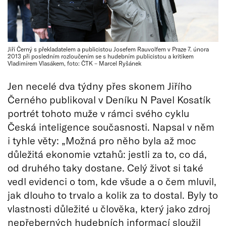
Jiří Černý s překladatelem a publicistou Josefem Rauvolfem v Praze 7. února
2013 při posledním rozloučením se s hudebním publicistou a kritikem
Vladimírem Vlasákem, foto: ČTK – Marcel Ryšánek
Jen necelé dva týdny přes skonem Jiřího
Černého publikoval v Deníku N Pavel Kosatík
portrét tohoto muže v rámci svého cyklu
Česká inteligence současnosti. Napsal v něm
i tyhle věty: „Možná pro něho byla až moc
důležitá ekonomie vztahů: jestli za to, co dá,
od druhého taky dostane. Celý život si také
vedl evidenci o tom, kde všude a o čem mluvil,
jak dlouho to trvalo a kolik za to dostal. Byly to
vlastnosti důležité u člověka, který jako zdroj
nepřeberných hudebních informací sloužil