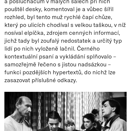
a posluchačům v malých sálech při nich
pouštěl desky, komentoval je a vůbec šířil
rozhled, byl tento muž rychlé čapí chůze,
který po ulicích chodíval s velkou taškou, v níž
nosíval elpíčka, zdrojem cenných informací,
jichž tady byl zoufalý nedostatek a určitý typ
lidí po nich vyloženě lačnil. Černého
kontextuální psaní a vykládání splňovalo –
samozřejmě řečeno s jistou nadsázkou –
funkci pozdějších hypertextů, do nichž lze
zasazovat příslušné odkazy.