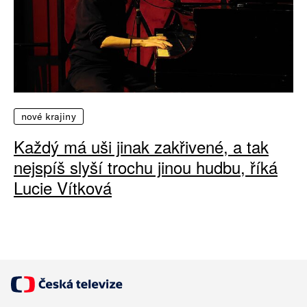
nové krajiny
Každý má uši jinak zakřivené, a tak
nejspíš slyší trochu jinou hudbu, říká
Lucie Vítková