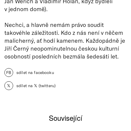
Jan Werich a Vladimír Holan, když bydleli
v jednom domě).
Nechci, a hlavně nemám právo soudit
takovéhle záležitosti. Kdo z nás není v něčem
malicherný, ať hodí kamenem. Každopádně je
Jiří Černý neopominutelnou českou kulturní
osobností posledních bezmála šedesáti let.
FB
sdílet na facebooku
𝕏
sdílet na 𝕏 (twitteru)
Související