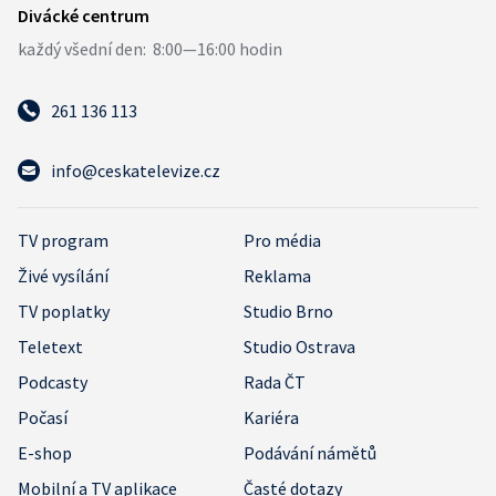
261 136 113
info@ceskatelevize.cz
TV program
Pro média
Živé vysílání
Reklama
TV poplatky
Studio Brno
Teletext
Studio Ostrava
Podcasty
Rada ČT
Počasí
Kariéra
E-shop
Podávání námětů
Mobilní a TV aplikace
Časté dotazy