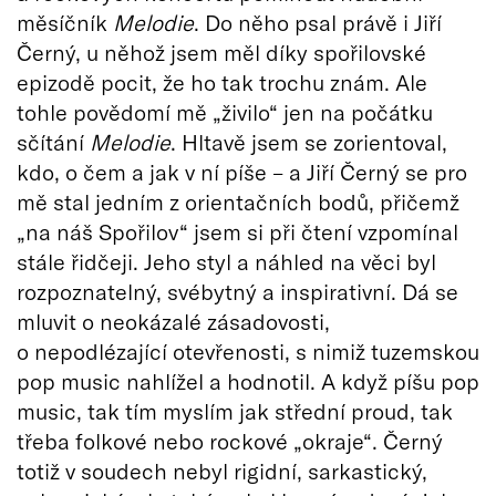
měsíčník
Melodie
. Do něho psal právě i Jiří
Černý, u něhož jsem měl díky spořilovské
epizodě pocit, že ho tak trochu znám. Ale
tohle povědomí mě „živilo“ jen na počátku
sčítání
Melodie
. Hltavě jsem se zorientoval,
kdo, o čem a jak v ní píše – a Jiří Černý se pro
mě stal jedním z orientačních bodů, přičemž
„na náš Spořilov“ jsem si při čtení vzpomínal
stále řidčeji. Jeho styl a náhled na věci byl
rozpoznatelný, svébytný a inspirativní. Dá se
mluvit o neokázalé zásadovosti,
o nepodlézající otevřenosti, s nimiž tuzemskou
pop music nahlížel a hodnotil. A když píšu pop
music, tak tím myslím jak střední proud, tak
třeba folkové nebo rockové „okraje“. Černý
totiž v soudech nebyl rigidní, sarkastický,