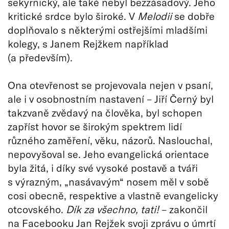
sekyrnický, ale také nebyl bezzásadový. Jeho
kritické srdce bylo široké. V
Melodii
se dobře
doplňovalo s některými ostřejšími mladšími
kolegy, s Janem Rejžkem například
(a především).
Ona otevřenost se projevovala nejen v psaní,
ale i v osobnostním nastavení – Jiří Černý byl
takzvaně zvědavý na člověka, byl schopen
zapříst hovor se širokým spektrem lidí
různého zaměření, věku, názorů. Naslouchal,
nepovyšoval se. Jeho evangelická orientace
byla žitá, i díky své vysoké postavě a tváři
s výrazným, „nasávavým“ nosem měl v sobě
cosi obecně, respektive a vlastně evangelicky
otcovského.
Dík za všechno, tati!
– zakončil
na Facebooku Jan Rejžek svoji zprávu o úmrtí