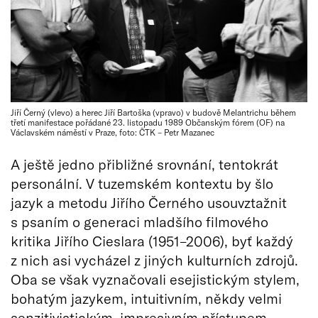
Jiří Černý (vlevo) a herec Jiří Bartoška (vpravo) v budově Melantrichu během
třetí manifestace pořádané 23. listopadu 1989 Občanským fórem (OF) na
Václavském náměstí v Praze, foto: ČTK – Petr Mazanec
A ještě jedno přibližné srovnání, tentokrát
personální. V tuzemském kontextu by šlo
jazyk a metodu Jiřího Černého usouvztažnit
s psaním o generaci mladšího filmového
kritika Jiřího Cieslara (1951–2006), byť každý
z nich asi vycházel z jiných kulturních zdrojů.
Oba se však vyznačovali esejistickým stylem,
bohatým jazykem, intuitivním, někdy velmi
senzitivistickým, impresivním přístupem