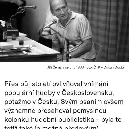
Jiří Černý v červnu 1988, foto: ČTK – Dušan Dostál
Přes půl století ovlivňoval vnímání
populární hudby v Československu,
potažmo v Česku. Svým psaním ovšem
významně přesahoval pomyslnou
kolonku hudební publicistika – byla to
totiž také (a možná především)