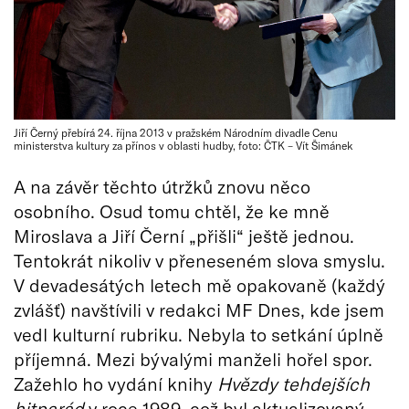
Jiří Černý přebírá 24. října 2013 v pražském Národním divadle Cenu
ministerstva kultury za přínos v oblasti hudby, foto: ČTK – Vít Šimánek
A na závěr těchto útržků znovu něco
osobního. Osud tomu chtěl, že ke mně
Miroslava a Jiří Černí „přišli“ ještě jednou.
Tentokrát nikoliv v přeneseném slova smyslu.
V devadesátých letech mě opakovaně (každý
zvlášť) navštívili v redakci MF Dnes, kde jsem
vedl kulturní rubriku. Nebyla to setkání úplně
příjemná. Mezi bývalými manželi hořel spor.
Zažehlo ho vydání knihy
Hvězdy tehdejších
hitparád
v roce 1989, což byl aktualizovaný