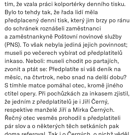
tím, že vzala práci kolportérky denního tisku.
Bylo to tehdy tak, že řada lidí měla
předplacený denní tisk, který jim brzy po ránu
do schránek roznášeli zaměstnanci
a zaměstnankyně Poštovní novinové služby
(PNS). To však nebyla jediná jejich povinnost;
museli po večerech vybírat od předplatitelů
inkaso. Neboli: museli chodit po partajích,
zvonit a ptát se: Předplatíte si váš deník na
měsíc, na čtvrtrok, nebo snad na delší dobu?
S tímhle matce pomáhal otec, kromě jiného
ctitel opery. Při pochůzkách za inkasem zjistil,
že jedním z předplatitelů je i Jiří Černý,
respektive manželé Jiří a Mirka Černých.
Řečný otec vesměs prohodil s předplatiteli
pár slov a o některých těch setkáních pak
doma referoval. Tak i o Černých, o nichž věděl,