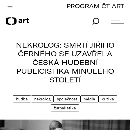
PROGRAM ČT ART
Česká televize
Zpravodajství
Sport
NEKROLOG: SMRTÍ JIŘÍHO
iVysílání
ČERNÉHO SE UZAVŘELA
ČESKÁ HUDEBNÍ
TV program
PUBLICISTIKA MINULÉHO
Pro děti
STOLETÍ
edu
Vše o ČT
hudba
nekrolog
společnost
média
kritika
žurnalistika