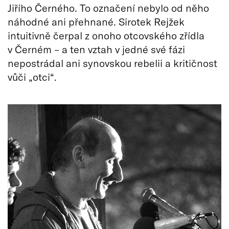
Jiřího Černého. To označení nebylo od něho
náhodné ani přehnané. Sirotek Rejžek
intuitivně čerpal z onoho otcovského zřídla
v Černém – a ten vztah v jedné své fázi
nepostrádal ani synovskou rebelii a kritičnost
vůči „otci“.