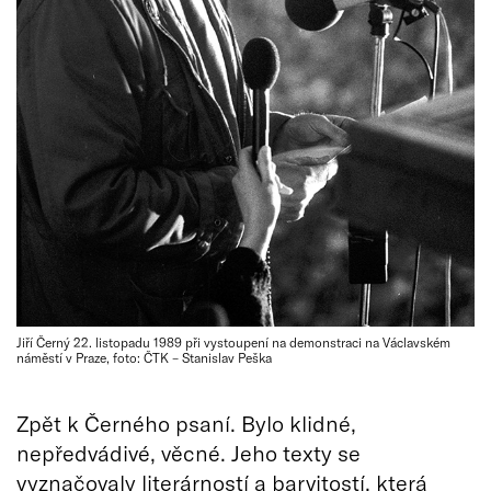
Jiří Černý 22. listopadu 1989 při vystoupení na demonstraci na Václavském
náměstí v Praze, foto: ČTK – Stanislav Peška
Zpět k Černého psaní. Bylo klidné,
nepředvádivé, věcné. Jeho texty se
vyznačovaly literárností a barvitostí, která