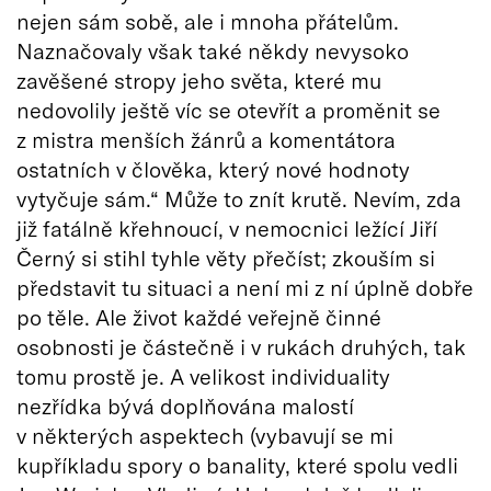
nejen sám sobě, ale i mnoha přátelům.
Naznačovaly však také někdy nevysoko
zavěšené stropy jeho světa, které mu
nedovolily ještě víc se otevřít a proměnit se
z mistra menších žánrů a komentátora
ostatních v člověka, který nové hodnoty
vytyčuje sám.“ Může to znít krutě. Nevím, zda
již fatálně křehnoucí, v nemocnici ležící Jiří
Černý si stihl tyhle věty přečíst; zkouším si
představit tu situaci a není mi z ní úplně dobře
po těle. Ale život každé veřejně činné
osobnosti je částečně i v rukách druhých, tak
tomu prostě je. A velikost individuality
nezřídka bývá doplňována malostí
v některých aspektech (vybavují se mi
kupříkladu spory o banality, které spolu vedli