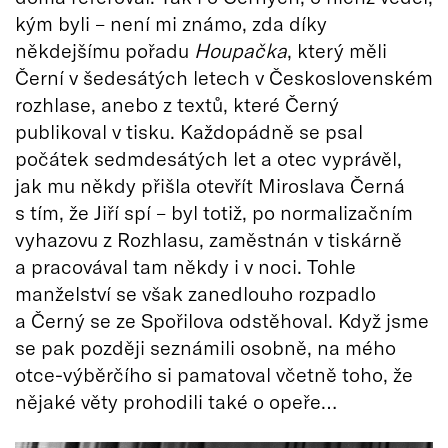
kým byli – není mi známo, zda díky
někdejšímu pořadu
Houpačka
, který měli
Černí v šedesátých letech v Československém
rozhlase, anebo z textů, které Černý
publikoval v tisku. Každopádně se psal
počátek sedmdesátých let a otec vyprávěl,
jak mu někdy přišla otevřít Miroslava Černá
s tím, že Jiří spí – byl totiž, po normalizačním
vyhazovu z Rozhlasu, zaměstnán v tiskárně
a pracovával tam někdy i v noci. Tohle
manželství se však zanedlouho rozpadlo
a Černý se ze Spořilova odstěhoval. Když jsme
se pak později seznámili osobně, na mého
otce-výběrčího si pamatoval včetně toho, že
nějaké věty prohodili také o opeře…