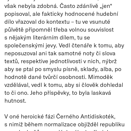
však nebyla zdobná. Často zdánlivě „jen“
popisoval, ale fakticky hodnocené hudební
dílo vřazoval do kontextu – tu ve vsunuté
půlvětě připomněl třeba volnou souvislost
s nějakým literárním dílem, tu se
společenskými jevy. Vedl čtenáře k tomu, aby
neposuzoval ani tak samotné noty či slova
textů, respektive jednotlivosti v nich, nýbrž
aby se ptal po smyslu písně, sklady, alba, po
hodnotě dané tvůrčí osobnosti. Mimoděk
vzdělával, vedl k tomu, aby si člověk dohledal
to či ono. Jeho příspěvky, to byla laskavá
hutnost.
V oné heroické fázi Černého Antidiskoték,
s nimiž během normalizace objížděl republiku