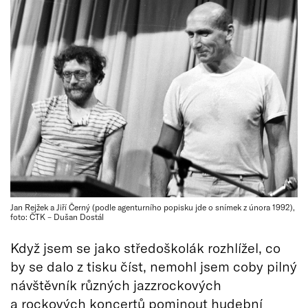
Jan Rejžek a Jiří Černý (podle agenturního popisku jde o snímek z února 1992),
foto: ČTK – Dušan Dostál
Když jsem se jako středoškolák rozhlížel, co
by se dalo z tisku číst, nemohl jsem coby pilný
návštěvník různých jazzrockových
a rockových koncertů pominout hudební