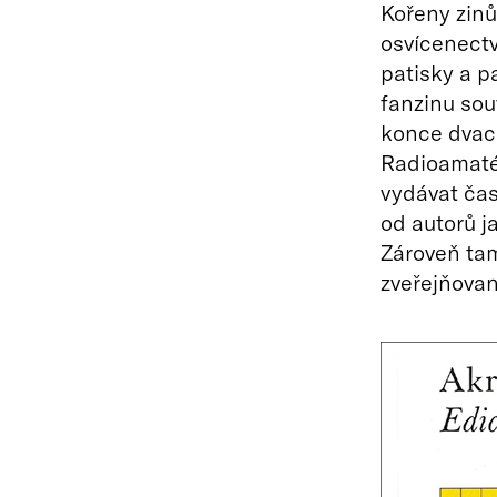
Kořeny zinů
osvícenectví
patisky a p
fanzinu sou
konce dvacá
Radioamaté
vydávat čas
od autorů j
Zároveň tam 
zveřejňova