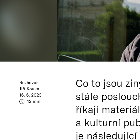
Co to jsou zin
Rozhovor
Jiří Koukal
stále poslouc
16. 6. 2023
12 min
říkají materiá
a kulturní pu
je následující