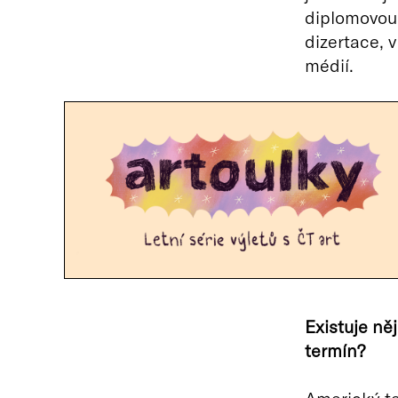
diplomovou 
dizertace, v
médií.
Existuje ně
termín?