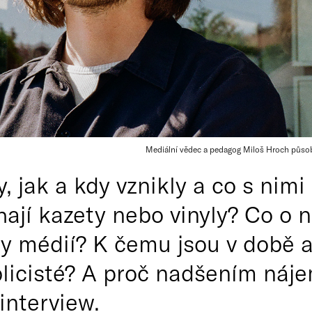
Mediální vědec a pedagog Miloš Hroch působí
y, jak a kdy vznikly a co s nimi
hají kazety nebo vinyly? Co o n
ly médií? K čemu jsou v době a
blicisté? A proč nadšením náj
 interview.