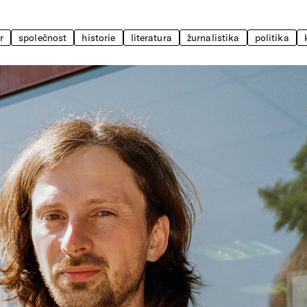
r
společnost
historie
literatura
žurnalistika
politika