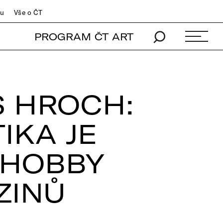
du
Vše o ČT
PROGRAM ČT ART
Š HROCH:
IKA JE
 HOBBY
ZINŮ