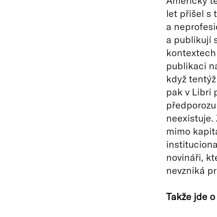
Americký t
let přišel 
a neprofesio
a publikují
kontextech 
publikaci na
když tentýž 
pak v Libri 
předporozum
neexistuje.
mimo kapita
institucion
novináři, kt
nevzniká pr
Takže jde o 