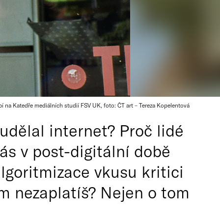
 na Katedře mediálních studií FSV UK, foto: ČT art – Tereza Kopelentová
 udělal internet? Proč lidé
ás v post-digitální době
lgoritmizace vkusu kritici
em nezaplatíš? Nejen o tom