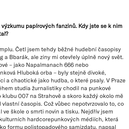
 výzkumu papírových fanzinů. Kdy jste se k nim
al?
mplu. Četl jsem tehdy běžné hudební časopisy
g a Bbarák, ale ziny mi otevřely úplně nový svět.
rové – jako Napalmanach 666 nebo
ková Hluboká orba – byly stejně divoké,
ící a chaotické jako hudba, o které psaly. V Praze
hem studia žurnalistiky chodil na punkové
 klubu 007 na Strahově a skoro každý okolo mě
 vlastní časopis. Což vůbec nepotvrzovalo to, co
 ve škole o smrti novin a tisku. Nejdřív jsem
kulturních hardcorepunkových médiích, která
ako formu polistopadového samizdatu, napsal