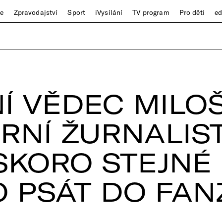
ze
Zpravodajství
Sport
iVysílání
TV program
Pro děti
e
Í VĚDEC MILO
RNÍ ŽURNALIST
SKORO STEJNÉ
O PSÁT DO FAN