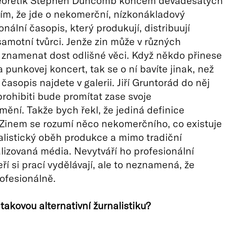
eoretik Stephen Duncomb koncem devadesátých
s tím, že jde o nekomerční, nízkonákladový
nální časopis, který produkují, distribuují
 samotní tvůrci. Jenže zin může v různých
znamenat dost odlišné věci. Když někdo přinese
 punkovej koncert, tak se o ní bavíte jinak, než
časopis najdete v galerii. Jiří Gruntorád do něj
prohibiti bude promítat zase svoje
ění. Takže bych řekl, že jediná definice
 Zinem se rozumí něco nekomerčního, co existuje
listický oběh produkce a mimo tradiční
alizovaná média. Nevytváří ho profesionální
eří si prací vydělávají, ale to neznamená, že
ofesionálně.
takovou alternativní žurnalistiku?