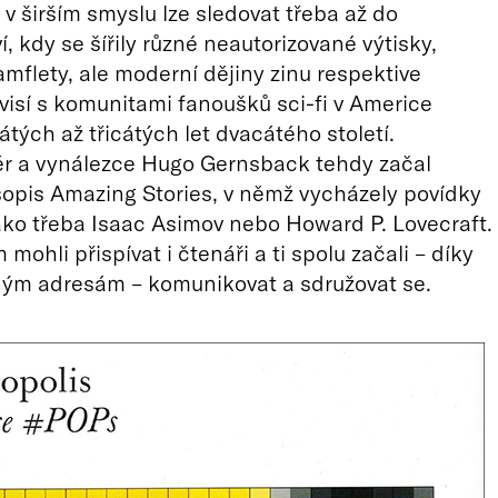
 v širším smyslu lze sledovat třeba až do
, kdy se šířily různé neautorizované výtisky,
amflety, ale moderní dějiny zinu respektive
visí s komunitami fanoušků sci-fi v Americe
tých až třicátých let dvacátého století.
r a vynálezce Hugo Gernsback tehdy začal
opis Amazing Stories, v němž vycházely povídky
ako třeba Isaac Asimov nebo Howard P. Lovecraft.
mohli přispívat i čtenáři a ti spolu začali – díky
ným adresám – komunikovat a sdružovat se.