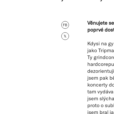
Věnujete se
FB
poprvé dost
𝕏
Kdysi na gy
jako Tripma
Ty grindco
hardcorepun
dezorientuj
jsem pak bě
koncerty do
tam vydával
jsem slýchal
proto o sub
jsem bral j