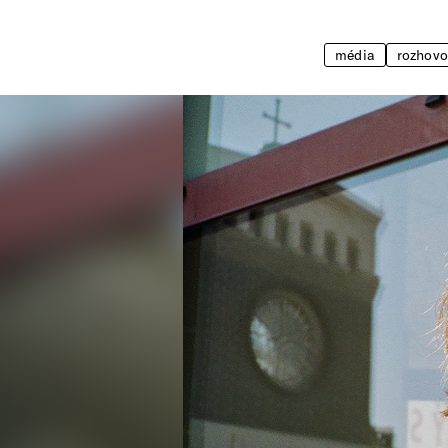
média
rozhovo