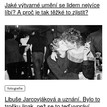
Jaké výtvarné umění se lidem nejvíce
líbí? A proč je tak těžké to zjistit?
fotografie
Libuše Jarcovjáková a uznání. Bylo to
trošku jinak, než se to teď vypráví