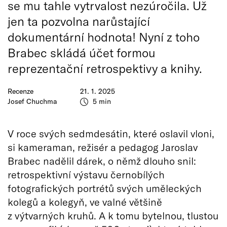
se mu tahle vytrvalost nezúročila. Už
jen ta pozvolna narůstající
dokumentární hodnota! Nyní z toho
Brabec skládá účet formou
reprezentační retrospektivy a knihy.
Recenze
21. 1. 2025
Josef Chuchma
5 min
V roce svých sedmdesátin, které oslavil vloni,
si kameraman, režisér a pedagog Jaroslav
Brabec nadělil dárek, o němž dlouho snil:
retrospektivní výstavu černobílých
fotografických portrétů svých uměleckých
kolegů a kolegyň, ve valné většině
z výtvarných kruhů. A k tomu bytelnou, tlustou