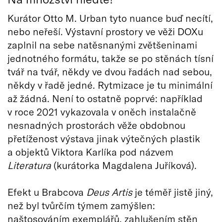
Kurátor Otto M. Urban tyto nuance buď necítí,
nebo neřeší. Výstavní prostory ve věži DOXu
zaplnil na sebe natěsnanými zvětšeninami
jednotného formátu, takže se po stěnách tísní
tvář na tvář, někdy ve dvou řadách nad sebou,
někdy v řadě jedné. Rytmizace je tu minimální
až žádná. Není to ostatně poprvé: například
v roce 2021 vykazovala v oněch instalačně
nesnadných prostorách věže obdobnou
přetíženost výstava jinak výtečných plastik
a objektů Viktora Karlíka pod názvem
Literatura
(kurátorka Magdalena Juříková).
Efekt u Brabcova
Deus Artis
je téměř jistě jiný,
než byl tvůrčím týmem zamýšlen:
naštosováním exemplářů, zahlušením stěn