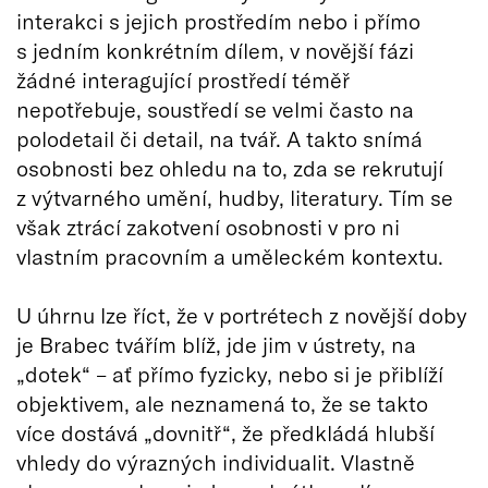
interakci s jejich prostředím nebo i přímo
s jedním konkrétním dílem, v novější fázi
žádné interagující prostředí téměř
nepotřebuje, soustředí se velmi často na
polodetail či detail, na tvář. A takto snímá
osobnosti bez ohledu na to, zda se rekrutují
z výtvarného umění, hudby, literatury. Tím se
však ztrácí zakotvení osobnosti v pro ni
vlastním pracovním a uměleckém kontextu.
U úhrnu lze říct, že v portrétech z novější doby
je Brabec tvářím blíž, jde jim v ústrety, na
„dotek“ – ať přímo fyzicky, nebo si je přiblíží
objektivem, ale neznamená to, že se takto
více dostává „dovnitř“, že předkládá hlubší
vhledy do výrazných individualit. Vlastně