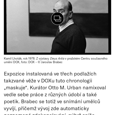
Kamil Lhoták, rok 1978. Z výstavy
Deus Artis
v pražském Centru současného
umění DOX, foto: DOX – © Jaroslav Brabec
Expozice instalovaná ve třech podlažích
takzvané věže v DOXu tuto chronologii
„maskuje“. Kurátor Otto M. Urban namixoval
vedle sebe práce z různých údobí a také
poetik. Brabec se totiž ve snímání umělců
vyvíjí, přičemž vývoj zde automaticky
neznamená zdokonalování, nýbrž spíše