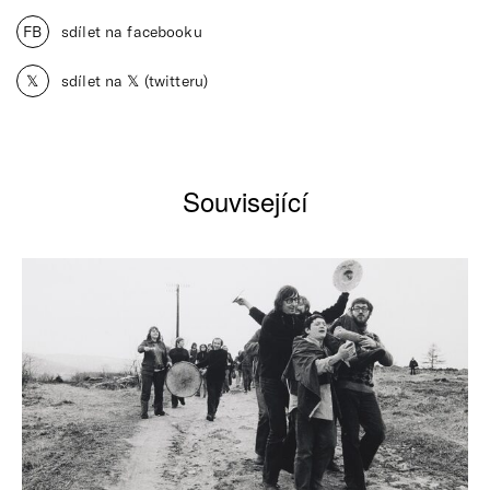
FB
sdílet na facebooku
𝕏
sdílet na 𝕏 (twitteru)
Související