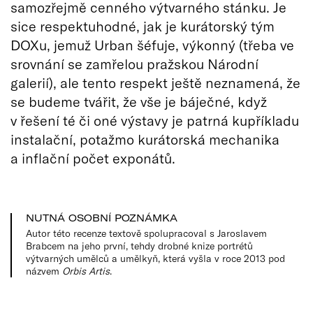
samozřejmě cenného výtvarného stánku. Je
sice respektuhodné, jak je kurátorský tým
DOXu, jemuž Urban šéfuje, výkonný (třeba ve
srovnání se zamřelou pražskou Národní
galerií), ale tento respekt ještě neznamená, že
se budeme tvářit, že vše je báječné, když
v řešení té či oné výstavy je patrná kupříkladu
instalační, potažmo kurátorská mechanika
a inflační počet exponátů.
NUTNÁ OSOBNÍ POZNÁMKA
Autor této recenze textově spolupracoval s Jaroslavem
Brabcem na jeho první, tehdy drobné knize portrétů
výtvarných umělců a umělkyň, která vyšla v roce 2013 pod
názvem
Orbis Artis
.