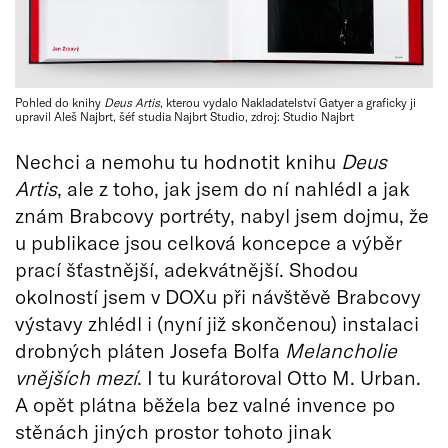
Pohled do knihy
Deus Artis
, kterou vydalo Nakladatelství Gatyer a graficky ji
upravil Aleš Najbrt, šéf studia Najbrt Studio, zdroj: Studio Najbrt
Nechci a nemohu tu hodnotit knihu
Deus
Artis
, ale z toho, jak jsem do ní nahlédl a jak
znám Brabcovy portréty, nabyl jsem dojmu, že
u publikace jsou celková koncepce a výběr
prací šťastnější, adekvátnější. Shodou
okolností jsem v DOXu při návštěvě Brabcovy
výstavy zhlédl i (nyní již skončenou) instalaci
drobných pláten Josefa Bolfa
Melancholie
vnějších mezí
. I tu kurátoroval Otto M. Urban.
A opět plátna běžela bez valné invence po
stěnách jiných prostor tohoto jinak