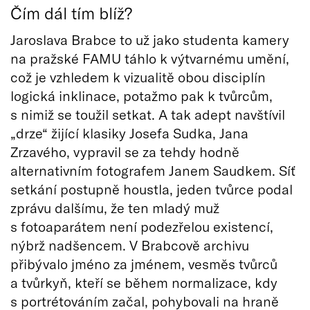
Čím dál tím blíž?
Jaroslava Brabce to už jako studenta kamery
na pražské FAMU táhlo k výtvarnému umění,
což je vzhledem k vizualitě obou disciplín
logická inklinace, potažmo pak k tvůrcům,
s nimiž se toužil setkat. A tak adept navštívil
„drze“ žijící klasiky Josefa Sudka, Jana
Zrzavého, vypravil se za tehdy hodně
alternativním fotografem Janem Saudkem. Síť
setkání postupně houstla, jeden tvůrce podal
zprávu dalšímu, že ten mladý muž
s fotoaparátem není podezřelou existencí,
nýbrž nadšencem. V Brabcově archivu
přibývalo jméno za jménem, vesměs tvůrců
a tvůrkyň, kteří se během normalizace, kdy
s portrétováním začal, pohybovali na hraně