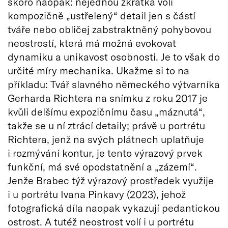
skoro naopak: nejednou zkrátka volí
kompozičně „ustřelený“ detail jen s částí
tváře nebo obličej zabstraktněný pohybovou
neostrostí, která má možná evokovat
dynamiku a unikavost osobnosti. Je to však do
určité míry mechanika. Ukažme si to na
příkladu: Tvář slavného německého výtvarníka
Gerharda Richtera na snímku z roku 2017 je
kvůli delšímu expozičnímu času „máznutá“,
takže se u ní ztrácí detaily; právě u portrétu
Richtera, jenž na svých plátnech uplatňuje
i rozmývání kontur, je tento výrazový prvek
funkční, má své opodstatnění a „zázemí“.
Jenže Brabec týž výrazový prostředek využije
i u portrétu Ivana Pinkavy (2023), jehož
fotografická díla naopak vykazují pedantickou
ostrost. A tutéž neostrost volí i u portrétu