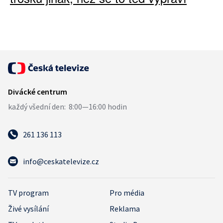
261 136 113
info@ceskatelevize.cz
TV program
Pro média
Živé vysílání
Reklama