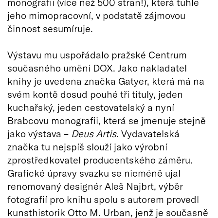
monografii (více než 500 stran!), která tuhle
jeho mimopracovní, v podstatě zájmovou
činnost sesumíruje.
Výstavu mu uspořádalo pražské Centrum
současného umění DOX. Jako nakladatel
knihy je uvedena značka Gatyer, která má na
svém kontě dosud pouhé tři tituly, jeden
kuchařský, jeden cestovatelský a nyní
Brabcovu monografii, která se jmenuje stejně
jako výstava –
Deus Artis
. Vydavatelská
značka tu nejspíš slouží jako výrobní
zprostředkovatel producentského záměru.
Grafické úpravy svazku se nicméně ujal
renomovaný designér Aleš Najbrt, výběr
fotografií pro knihu spolu s autorem provedl
kunsthistorik Otto M. Urban, jenž je současně