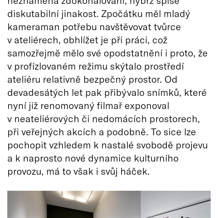
diskutabilní jinakost. Zpočátku měl mladý
kameraman potřebu navštěvovat tvůrce
v ateliérech, obhlížet je při práci, což
samozřejmě mělo své opodstatnění i proto, že
v profízlovaném režimu skýtalo prostředí
ateliéru relativně bezpečný prostor. Od
devadesátých let pak přibývalo snímků, které
nyní již renomovaný filmař exponoval
v neateliérových či nedomácích prostorech,
při veřejných akcích a podobně. To sice lze
pochopit vzhledem k nastalé svobodě projevu
a k naprosto nové dynamice kulturního
provozu, má to však i svůj háček.