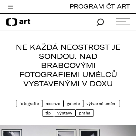
PROGRAM ČT ART
Česká televize
Zpravodajství
Sport
NE KAŽDÁ NEOSTROST JE
iVysílání
SONDOU. NAD
BRABCOVÝMI
TV program
FOTOGRAFIEMI UMĚLCŮ
Pro děti
VYSTAVENÝMI V DOXU
edu
Vše o ČT
fotografie
recenze
galerie
výtvarné umění
tip
výstavy
praha