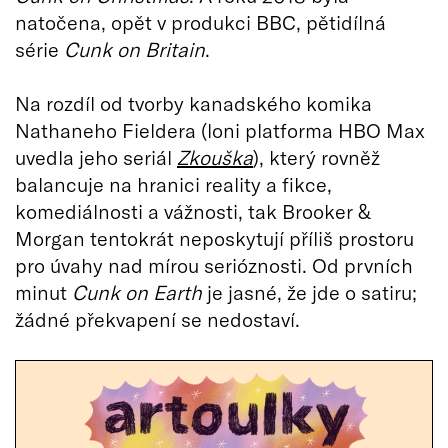
natočena, opět v produkci BBC, pětidílná
série
Cunk on Britain
.
Na rozdíl od tvorby kanadského komika
Nathaneho Fieldera (loni platforma HBO Max
uvedla jeho seriál
Zkouška
), který rovněž
balancuje na hranici reality a fikce,
komediálnosti a vážnosti, tak Brooker &
Morgan tentokrát neposkytují příliš prostoru
pro úvahy nad mírou serióznosti. Od prvních
minut
Cunk on Earth
je jasné, že jde o satiru;
žádné překvapení se nedostaví.