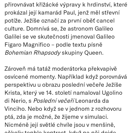
přirovnávat křižácké výpravy k hrdinství, které
prokázal její kamarád Paul, jenž měl střevní
potíže. Ježíše označí za první oběť cancel
culture. Domnívá se, že astronom Galileo
Galilei se ve skutečnosti jmenoval Galileo
Figaro Magnifico – podle textu písně
Bohemian Rhapsody
skupiny Queen.
Zároveň má tatáž moderátorka překvapivě
osvícené momenty. Například když porovnává
perspektivu u obrazu poslední večeře Ježíše
Krista, který ve 14. století namaloval Ugolino
di Nerio, s
Poslední večeří
Leonarda da
Vinciho. Nebo když se v jednom z rozhovoru
ptá, zda je možné, že žijeme v simulaci.
Nicméně její světlé chvíle jsou v menšině,
ačkoliv tenhle kontrast, když na něj dojde,