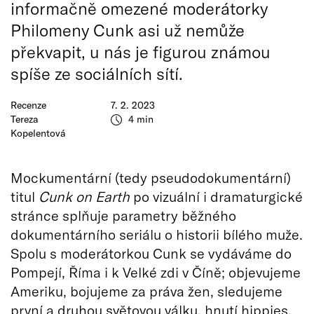
informačně omezené moderátorky
Philomeny Cunk asi už nemůže
překvapit, u nás je figurou známou
spíše ze sociálních sítí.
Recenze
7. 2. 2023
Tereza
4 min
Kopelentová
Mockumentární (tedy pseudodokumentární)
titul
Cunk on Earth
po vizuální i dramaturgické
stránce splňuje parametry běžného
dokumentárního seriálu o historii bílého muže.
Spolu s moderátorkou Cunk se vydáváme do
Pompejí, Říma i k Velké zdi v Číně; objevujeme
Ameriku, bojujeme za práva žen, sledujeme
první a druhou světovou válku, hnutí hippies,