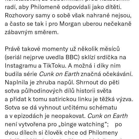
radí, aby Philomeně odpovídali jako dítěti.
Rozhovory samy o sobě však nahrané nejsou,
a často se tak i pro Morgan uberou nečekaně
zábavným směrem.
Právě takové momenty už několik měsíců
(seriál nejprve uvedla BBC) sklízí srdíčka na
Instagramu a TikToku. A možná i díky nim
budila série
Cunk on Earth
značná očekávání.
Naplnila je zhruba napůl. Shrnout do pěti
sotva půlhodinových dílů historii světa
a přidat k tomu satirickou linku je těžká výzva.
Sotva se dá vyhnout určitému schématu
a v epizodách je neopakovat.
Cunk on Earth
není vytvořena pro „binge watching”; po
dvou dílech si člověk chce od Philomeny