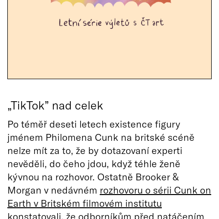
„TikTok” nad celek
Po téměř deseti letech existence figury
jménem Philomena Cunk na britské scéně
nelze mít za to, že by dotazovaní experti
nevěděli, do čeho jdou, když téhle ženě
kývnou na rozhovor. Ostatně Brooker &
Morgan v nedávném
rozhovoru o sérii Cunk on
Earth v Britském filmovém institutu
konstatovali, že odborníkům před natáčením