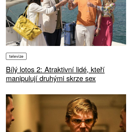
televize
Bílý lotos 2: Atraktivní lidé, kteří
manipulují druhými skrze sex