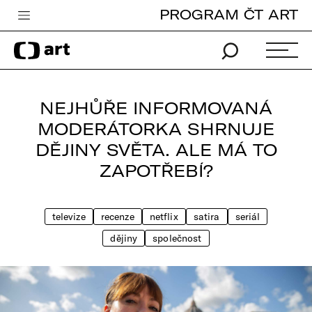
PROGRAM ČT ART
Česká televize
Zpravodajství
Sport
NEJHŮŘE INFORMOVANÁ
iVysílání
MODERÁTORKA SHRNUJE
DĚJINY SVĚTA. ALE MÁ TO
TV program
ZAPOTŘEBÍ?
Pro děti
edu
televize
recenze
netflix
satira
seriál
Vše o ČT
dějiny
společnost