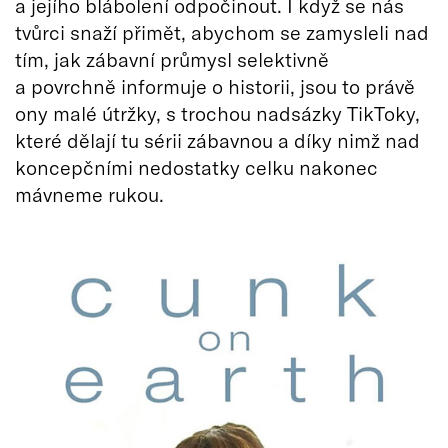
a jejího blábolení odpočinout. I když se nás
tvůrci snaží přimět, abychom se zamysleli nad
tím, jak zábavní průmysl selektivně
a povrchně informuje o historii, jsou to právě
ony malé útržky, s trochou nadsázky TikToky,
které dělají tu sérii zábavnou a díky nimž nad
koncepčními nedostatky celku nakonec
mávneme rukou.