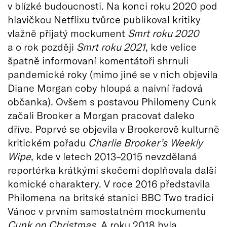
v blízké budoucnosti. Na konci roku 2020 pod
hlavičkou Netflixu tvůrce publikoval kritiky
vlažně přijatý mockument
Smrt roku 2020
a o rok později
Smrt roku 2021
, kde velice
špatně informovaní komentátoři shrnuli
pandemické roky (mimo jiné se v nich objevila
Diane Morgan coby hloupá a naivní řadová
občanka). Ovšem s postavou Philomeny Cunk
začali Brooker a Morgan pracovat daleko
dříve. Poprvé se objevila v Brookerově kulturně
kritickém pořadu
Charlie Brooker’s Weekly
Wipe
, kde v letech 2013–2015 nevzdělaná
reportérka krátkými skečemi doplňovala další
komické charaktery. V roce 2016 představila
Philomena na britské stanici BBC Two tradici
Vánoc v prvním samostatném mockumentu
Cunk on Christmas
. A roku 2018 byla