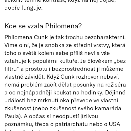
dobře funguje.
Kde se vzala Philomena?
Philomena Cunk je tak trochu bezcharakterní.
Víme o ní, že je snobka ze střední vrstvy, která
toho o světě kolem sebe příliš neví a vše
vztahuje k populární kultuře. Je člověkem „bez
filtru” a prostotu i bezprostřednost jí můžeme
vlastně závidět. Když Cunk rozhovor nebaví,
nemá problém začít dělat posunky na režiséra
a co nejnápadněji koukat na hodinky. Dějinné
události bez mrknutí oka převede ve vlastní
zkušenost (nebo zkušenost svého kamaráda
Paula). A občas si neodpustí jízlivou
poznámku, třeba o patriarchátu nebo o USA