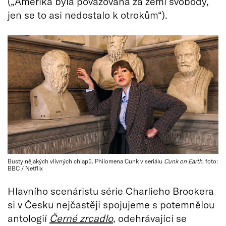
(„Amerika byla považovaná za zemi svobody,
jen se to asi nedostalo k otrokům“).
Busty nějakých vlivných chlapů. Philomena Cunk v seriálu
Cunk on Earth
, foto:
BBC / Netflix
Hlavního scenáristu série Charlieho Brookera
si v Česku nejčastěji spojujeme s potemnělou
antologií
Černé zrcadlo
, odehrávající se