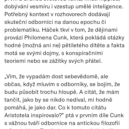
dobývání vesmíru i vzestup umělé inteligence.
Potřebný kontext v rozhovorech dodávají
skuteční odborníci na danou epochu či
problematiku. Háček tkví v tom, že dějinami
provází Philomena Cunk, která pokládá otázky
hodné (možná ani ne) pětiletého dítěte a fakta
motá se svými dojmy, s konspiračními
teoriemi nebo se zážitky svých přátel.
„Vím, že vypadám dost sebevědomě, ale
občas, když mluvím s odborníky, se bojím, že
budu působit trochu hloupě. A citát, že mám
tančit, jako by se nikdo nedíval, mi hodně
pomáhá, je jako dar. Co k tomuto citátu
Aristotela inspirovalo?” ptá v prvním díle Cunk
s vážnou tváří odbornice na antickou filozofii