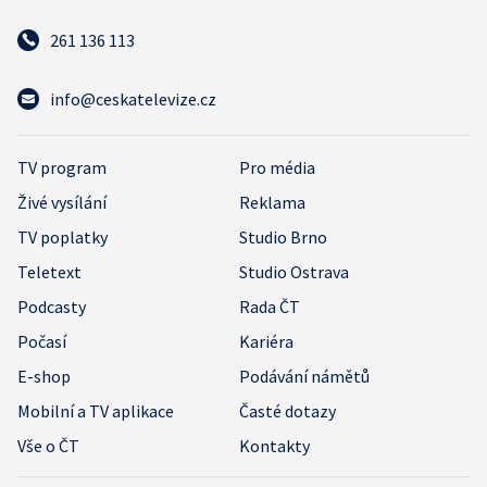
261 136 113
info@ceskatelevize.cz
TV program
Pro média
Živé vysílání
Reklama
TV poplatky
Studio Brno
Teletext
Studio Ostrava
Podcasty
Rada ČT
Počasí
Kariéra
E-shop
Podávání námětů
Mobilní a TV aplikace
Časté dotazy
Vše o ČT
Kontakty