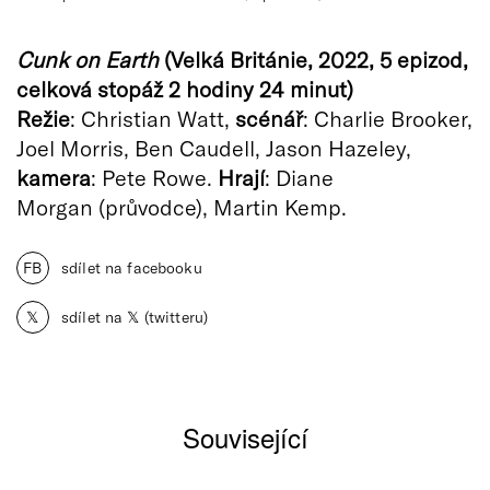
Cunk on Earth
(Velká Británie, 2022, 5 epizod,
celková stopáž 2 hodiny 24 minut)
Režie
: Christian Watt,
s
cénář
: Charlie Brooker,
Joel Morris, Ben Caudell, Jason Hazeley,
k
amera
: Pete Rowe.
Hrají
: Diane
Morgan (průvodce), Martin Kemp.
FB
sdílet na facebooku
𝕏
sdílet na 𝕏 (twitteru)
Související