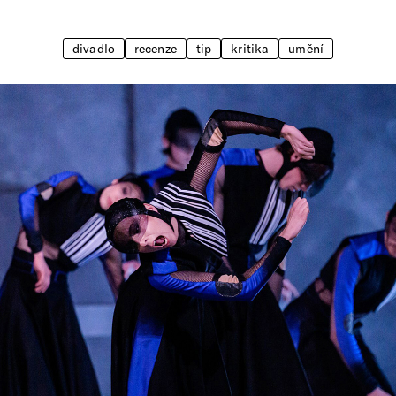
divadlo
recenze
tip
kritika
umění