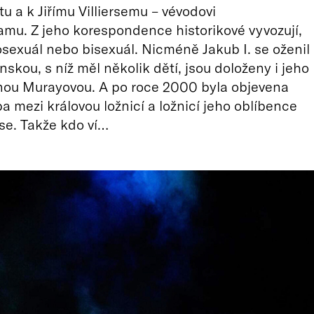
u a k Jiřímu Villiersemu – vévodovi
mu. Z jeho korespondence historikové vyvozují,
sexuál nebo bisexuál. Nicméně Jakub I. se oženil
skou, s níž měl několik dětí, jsou doloženy i jeho
nou Murayovou. A po roce 2000 byla objevena
a mezi královou ložnicí a ložnicí jeho oblíbence
erse. Takže kdo ví…