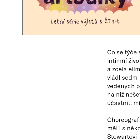
Co se týče
intimní živo
a zcela eli
vládl sedm 
vedených pr
na niž neše
účastnit, m
Choreograf 
měl i s něk
Stewartovi 