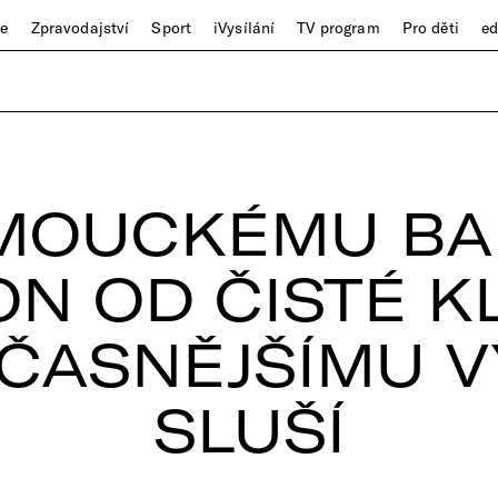
ze
Zpravodajství
Sport
iVysílání
TV program
Pro děti
e
MOUCKÉMU BA
N OD ČISTÉ K
ČASNĚJŠÍMU 
SLUŠÍ