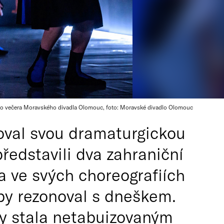
ního večera Moravského divadla Olomouc, foto: Moravské divadlo Olomouc
val svou dramaturgickou
představili dva zahraniční
a ve svých choreografiích
 by rezonoval s dneškem.
ity stala netabuizovaným