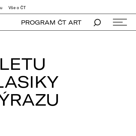
du
Vše o ČT
PROGRAM ČT ART
LETU
LASIKY
VÝRAZU