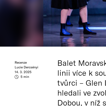
Balet Moravs
Recenze
Lucie Dercsényi
linii více k s
14. 3. 2025
5 min
tvůrci – Glen
hledali ve zv
Dobou, v níž 