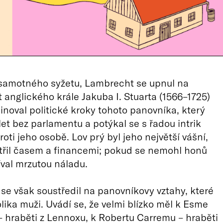
 samotného syžetu, Lambrecht se upnul na
t anglického krále Jakuba I. Stuarta (1566–1725)
minoval politické kroky tohoto panovníka, který
let bez parlamentu a potýkal se s řadou intrik
oti jeho osobě. Lov prý byl jeho největší vášní,
třil časem a financemi; pokud se nemohl honů
íval mrzutou náladu.
se však soustředil na panovníkovy vztahy, které
olika muži. Uvádí se, že velmi blízko měl k Esme
– hraběti z Lennoxu, k Robertu Carremu – hraběti