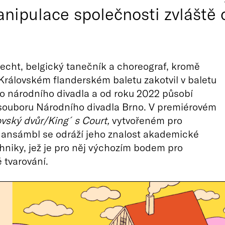
ipulace společnosti zvláště o
cht, belgický tanečník a choreograf, kromě
rálovském flanderském baletu zakotvil v baletu
o národního divadla a od roku 2022 působí
souboru Národního divadla Brno. V premiérovém
ovský dvůr/King´s Court,
vytvořeném pro
 ansámbl se odráží jeho znalost akademické
hniky, jež je pro něj výchozím bodem pro
 tvarování.