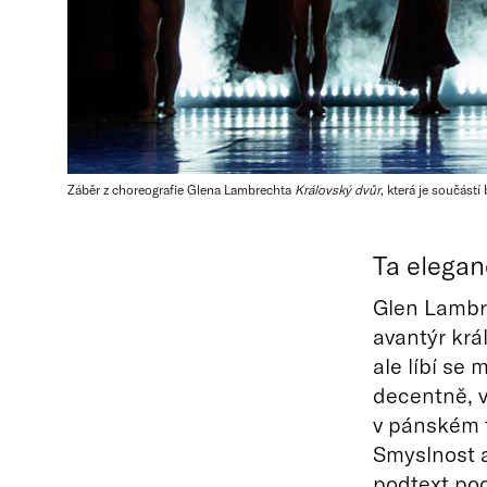
Záběr z choreografie Glena Lambrechta
Královský dvůr
, která je součás
Ta elegan
Glen Lambre
avantýr krá
ale líbí se
decentně, v
v pánském 
Smyslnost a
podtext podt