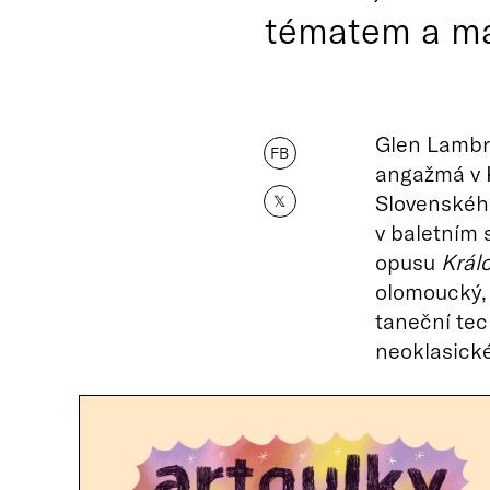
tématem a man
Glen Lambre
FB
angažmá v K
Slovenskéh
𝕏
v baletním 
opusu
Král
olomoucký,
taneční tec
neoklasické