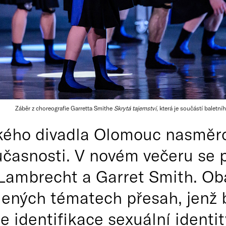
Záběr z choreografie Garretta Smithe
Skrytá tajemství
, která je součástí balet
kého divadla Olomouc nasměro
oučasnosti. V novém večeru se 
 Lambrecht a Garret Smith. Ob
olených tématech přesah, jenž
se identifikace sexuální ident