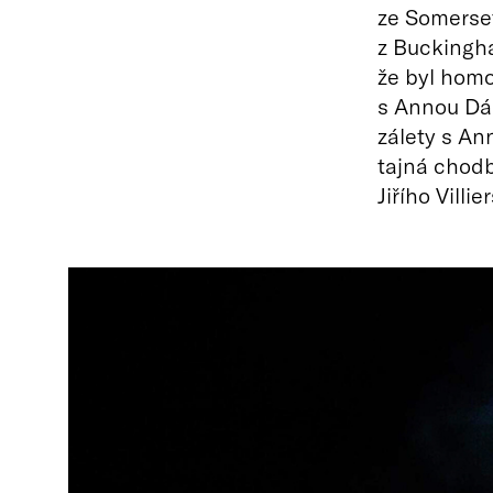
ze Somerset
z Buckingha
že byl homo
s Annou Dán
zálety s An
tajná chodb
Jiřího Villi