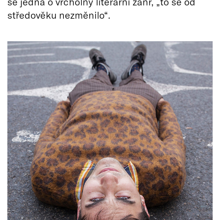
se jedná o vrcholný literární žánr, „to se od
středověku nezměnilo“.