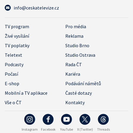
info@ceskatelevize.cz
TV program
Pro média
Živé vysílání
Reklama
TV poplatky
Studio Brno
Teletext
Studio Ostrava
Podcasty
Rada ČT
Počasí
Kariéra
E-shop
Podávání námětů
Mobilní a TV aplikace
Časté dotazy
Vše o ČT
Kontakty
Instagram
Facebook
YouTube
X (Twitter)
Threads