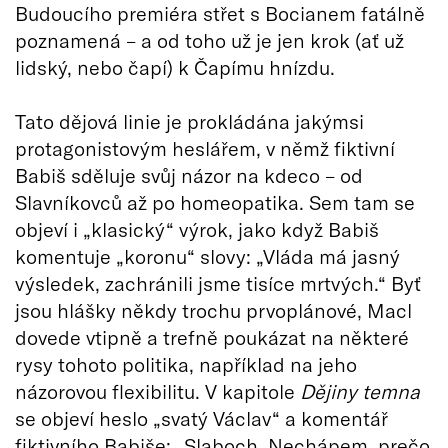
Budoucího premiéra střet s Bocianem fatálně
poznamená – a od toho už je jen krok (ať už
lidský, nebo čapí) k Čapímu hnízdu.
Tato dějová linie je prokládána jakýmsi
protagonistovým heslářem, v němž fiktivní
Babiš sděluje svůj názor na kdeco – od
Slavníkovců až po homeopatika. Sem tam se
objeví i „klasický“ výrok, jako když Babiš
komentuje „koronu“ slovy: „Vláda má jasný
výsledek, zachránili jsme tisíce mrtvých.“ Byť
jsou hlášky někdy trochu prvoplánové, Macl
dovede vtipně a trefně poukázat na některé
rysy tohoto politika, například na jeho
názorovou flexibilitu. V kapitole
Dějiny temna
se objeví heslo „svatý Václav“ a komentář
fiktivního Babiše: „Slaboch. Nechápem, prečo