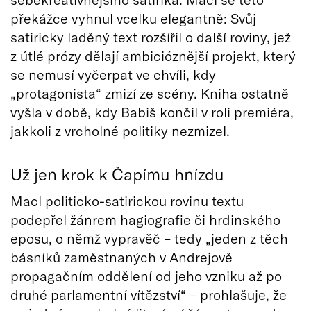
překážce vyhnul vcelku elegantně: Svůj
satiricky laděný text rozšířil o další roviny, jež
z útlé prózy dělají ambicióznější projekt, který
se nemusí vyčerpat ve chvíli, kdy
„protagonista“ zmizí ze scény. Kniha ostatně
vyšla v době, kdy Babiš končil v roli premiéra,
jakkoli z vrcholné politiky nezmizel.
Už jen krok k Čapímu hnízdu
Macl politicko-satirickou rovinu textu
podepřel žánrem hagiografie či hrdinského
eposu, o němž vypravěč – tedy „jeden z těch
básníků zaměstnaných v Andrejově
propagačním oddělení od jeho vzniku až po
druhé parlamentní vítězství“ – prohlašuje, že