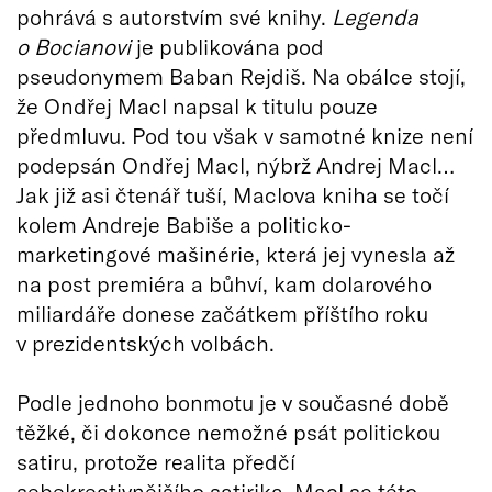
pohrává s autorstvím své knihy.
Legenda
o Bocianovi
je publikována pod
pseudonymem Baban Rejdiš. Na obálce stojí,
že Ondřej Macl napsal k titulu pouze
předmluvu. Pod tou však v samotné knize není
podepsán Ondřej Macl, nýbrž Andrej Macl…
Jak již asi čtenář tuší, Maclova kniha se točí
kolem Andreje Babiše a politicko-
marketingové mašinérie, která jej vynesla až
na post premiéra a bůhví, kam dolarového
miliardáře donese začátkem příštího roku
v prezidentských volbách.
Podle jednoho bonmotu je v současné době
těžké, či dokonce nemožné psát politickou
satiru, protože realita předčí
sebekreativnějšího satirika. Macl se této