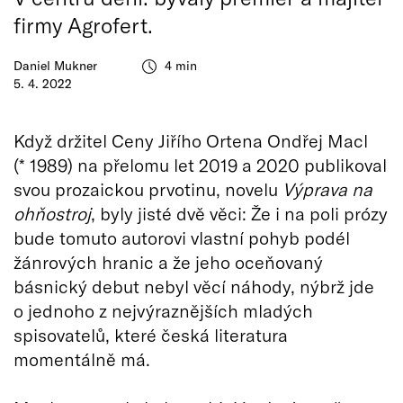
firmy Agrofert.
Daniel Mukner
4 min
5. 4. 2022
Když držitel Ceny Jiřího Ortena Ondřej Macl
(* 1989) na přelomu let 2019 a 2020 publikoval
svou prozaickou prvotinu, novelu
Výprava na
ohňostroj
, byly jisté dvě věci: Že i na poli prózy
bude tomuto autorovi vlastní pohyb podél
žánrových hranic a že jeho oceňovaný
básnický debut nebyl věcí náhody, nýbrž jde
o jednoho z nejvýraznějších mladých
spisovatelů, které česká literatura
momentálně má.