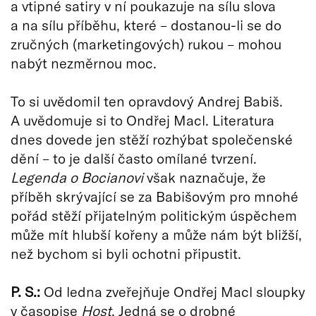
a vtipné satiry v ní poukazuje na sílu slova
a na sílu příběhu, které – dostanou-li se do
zručných (marketingových) rukou – mohou
nabýt nezměrnou moc.
To si uvědomil ten opravdový Andrej Babiš.
A uvědomuje si to Ondřej Macl. Literatura
dnes dovede jen stěží rozhýbat společenské
dění – to je další často omílané tvrzení.
Legenda o Bocianovi
však naznačuje, že
příběh skrývající se za Babišovým pro mnohé
pořád stěží přijatelným politickým úspěchem
může mít hlubší kořeny a může nám být bližší,
než bychom si byli ochotni připustit.
P. S.:
Od ledna zveřejňuje Ondřej Macl sloupky
v časopise
Host
. Jedná se o drobné