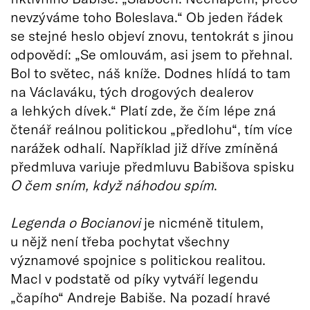
nevzýváme toho Boleslava.“ Ob jeden řádek
se stejné heslo objeví znovu, tentokrát s jinou
odpovědí: „Se omlouvám, asi jsem to přehnal.
Bol to světec, náš kníže. Dodnes hlídá to tam
na Václaváku, tých drogových dealerov
a lehkých dívek.“ Platí zde, že čím lépe zná
čtenář reálnou politickou „předlohu“, tím více
narážek odhalí. Například již dříve zmíněná
předmluva variuje předmluvu Babišova spisku
O čem sním, když náhodou spím
.
Legenda o Bocianovi
je nicméně titulem,
u nějž není třeba pochytat všechny
významové spojnice s politickou realitou.
Macl v podstatě od píky vytváří legendu
„čapího“ Andreje Babiše. Na pozadí hravé