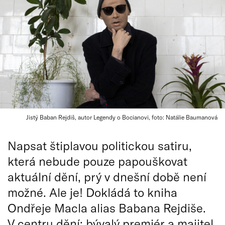
Jistý Baban Rejdiš, autor Legendy o Bocianovi, foto: Natálie Baumanová
Napsat štiplavou politickou satiru,
která nebude pouze papouškovat
aktuální dění, prý v dnešní době není
možné. Ale je! Dokládá to kniha
Ondřeje Macla alias Babana Rejdiše.
V centru dění: bývalý premiér a majitel