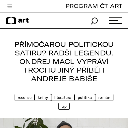
PROGRAM ČT ART
Česká televize
Zpravodajství
Sport
PŘÍMOČAROU POLITICKOU
iVysílání
SATIRU? RADŠI LEGENDU.
ONDŘEJ MACL VYPRÁVÍ
TV program
TROCHU JINÝ PŘÍBĚH
Pro děti
ANDREJE BABIŠE
edu
Vše o ČT
recenze
knihy
literatura
politika
román
tip