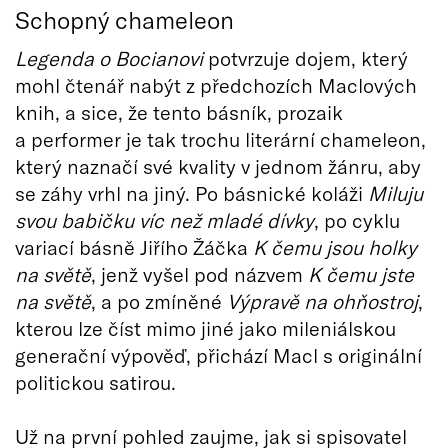
Schopný chameleon
Legenda o Bocianovi
potvrzuje dojem, který
mohl čtenář nabýt z předchozích Maclových
knih, a sice, že tento básník, prozaik
a performer je tak trochu literární chameleon,
který naznačí své kvality v jednom žánru, aby
se záhy vrhl na jiný. Po básnické koláži
Miluju
svou babičku víc než mladé dívky
, po cyklu
variací básně Jiřího Žáčka
K čemu jsou holky
na světě
, jenž vyšel pod názvem
K čemu jste
na světě
, a po zmíněné
Výpravě na ohňostroj
,
kterou lze číst mimo jiné jako mileniálskou
generační výpověď, přichází Macl s originální
politickou satirou.
Už na první pohled zaujme, jak si spisovatel