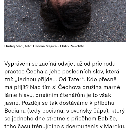
Ondřej Macl, foto: Cadena Magica – Philip Rawcliffe
Vyprávění se začíná odvíjet už od příchodu
praotce Čecha a jeho posledních slov, která
zní: „Jednou přijde… Od Tater“. Kdo přesně
má přijít? Nad tím si Čechova družina marně
láme hlavu, dnešním čtenářům je to však
jasné. Později se tak dostáváme k příběhu
Bociana (tedy bociana, slovensky čápa), který
se jednoho dne střetne s příběhem Babiše,
toho času trénujícího s dcerou tenis v Maroku.