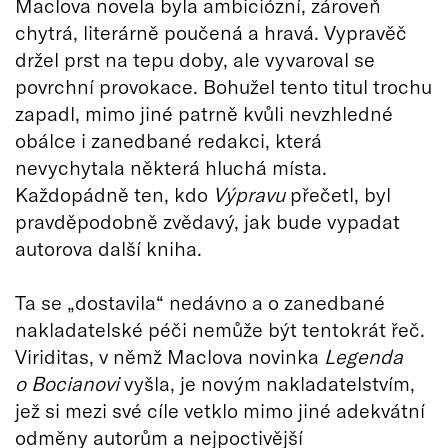
Maclova novela byla ambiciózní, zároveň
chytrá, literárně poučená a hravá. Vypravěč
držel prst na tepu doby, ale vyvaroval se
povrchní provokace. Bohužel tento titul trochu
zapadl, mimo jiné patrně kvůli nevzhledné
obálce i zanedbané redakci, která
nevychytala některá hluchá místa.
Každopádně ten, kdo
Výpravu
přečetl, byl
pravděpodobně zvědavý, jak bude vypadat
autorova další kniha.
Ta se „dostavila“ nedávno a o zanedbané
nakladatelské péči nemůže být tentokrát řeč.
Viriditas, v němž Maclova novinka
Legenda
o Bocianovi
vyšla, je novým nakladatelstvím,
jež si mezi své cíle vetklo mimo jiné adekvátní
odměny autorům a nejpoctivější