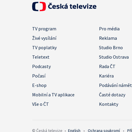
TV program
Pro média
Živé vysílání
Reklama
TV poplatky
Studio Brno
Teletext
Studio Ostrava
Podcasty
Rada ČT
Počasí
Kariéra
E-shop
Podávání námě
Mobilní a TV aplikace
Časté dotazy
Vše o ČT
Kontakty
© Česká televize
•
English
•
Ochrana soukromí
•
Př