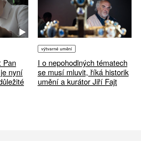
výtvarné umění
t Pan
I o nepohodlných tématech
 je nyní
se musí mluvit, říká historik
důležité
umění a kurátor Jiří Fajt