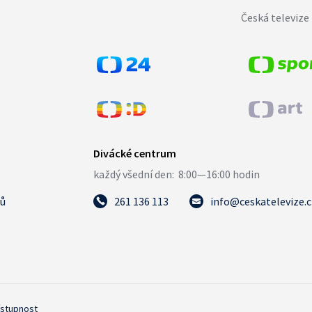
Česká televize 
tů
261 136 113
info@ceskatelevize.
ístupnost