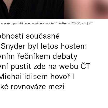
yderem z pražské Lucerny začne v sobotu 16. května od 20:00, zdroj: ČT
obností současné
y Snyder byl letos hostem
lavním řečníkem debaty
yní pustit zde na webu ČT
ichailidisem hovořil
hké rovnováze mezi