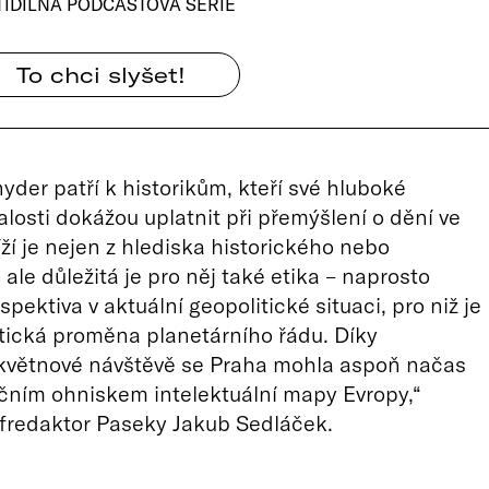
TIDÍLNÁ PODCASTOVÁ SÉRIE
To chci slyšet!
yder patří k historikům, kteří své hluboké
losti dokážou uplatnit při přemýšlení o dění ve
íží je nejen z hlediska historického nebo
 ale důležitá je pro něj také etika – naprosto
pektiva v aktuální geopolitické situaci, pro niž je
tická proměna planetárního řádu. Díky
květnové návštěvě se Praha mohla aspoň načas
ačním ohniskem intelektuální mapy Evropy,“
éfredaktor Paseky Jakub Sedláček.