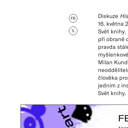
Diskuze
His
FB
16. května 
Svět knihy.
𝕏
při obraně 
pravda stál
myšlenkové 
Milan Kunde
neoddělitel
člověka pro
jedním z in
Svět knihy.
F