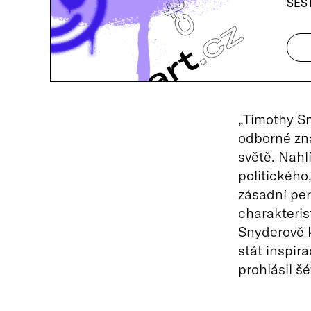
ŠES
„Timothy Sn
odborné zna
světě. Nahl
politického,
zásadní pers
charakteris
Snyderově 
stát inspir
prohlásil š