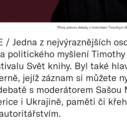
Přímý přenos debaty s historikem Timothym Sn
/ Jedna z nejvýraznějších os
e a politického myšlení Timoth
estivalu Svět knihy. Byl také h
erně, jejíž záznam si můžete n
 debatě s moderátorem Sašou M
rice i Ukrajině, paměti či kře
autoritářstvím.