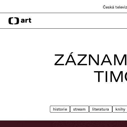
Česká televi
ZÁZNAM
TI
historie
stream
literatura
knihy