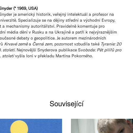
Snyder (* 1969, USA)
nyder je americký historik, veřejný intelektuál a profesor na
niverzitě. Specializuje se na dějiny střední a východní Evropy,
t a mechanismy autoritářství. Pravidelně komentuje pro
dní média dění v Rusku a na Ukrajině a patří k nejvýraznějším
oučasné debaty o geopolitice. Je autorem mezinárodních
erů
Krvavé země
a
Černá zem,
pozornost vzbudila také
Tyranie: 20
. století
. Nejnovější Snyderova publikace S
voboda: Pět pilířů pro
. století
vyšla loni v překladu Martina Pokorného.
Související