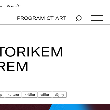
du
Vše o ČT
PROGRAM ČT ART
TORIKEM
REM
ip
kultura
kritika
válka
dějiny