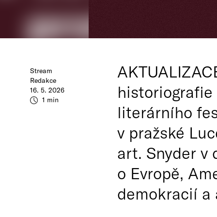
AKTUALIZACE 
Stream
Redakce
historiografi
16. 5. 2026
1 min
literárního f
v pražské Luc
art. Snyder v
o Evropě, Ame
demokracií a 