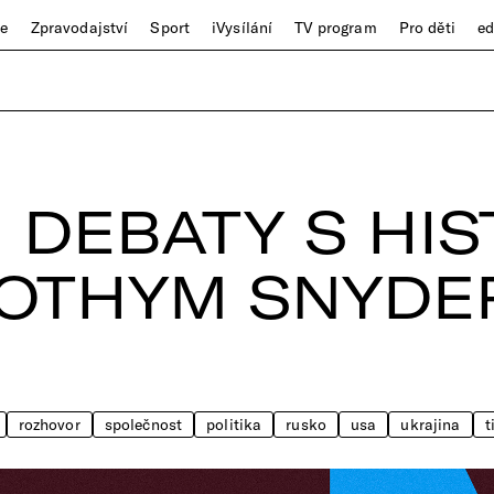
ze
Zpravodajství
Sport
iVysílání
TV program
Pro děti
e
 DEBATY S HIS
MOTHYM SNYDE
rozhovor
společnost
politika
rusko
usa
ukrajina
t