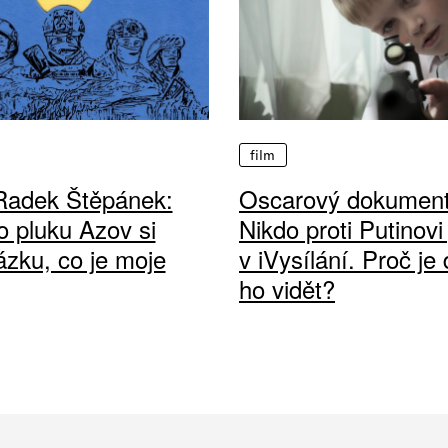
film
Radek Štěpánek:
Oscarový dokumen
o pluku Azov si
Nikdo proti Putinovi
ázku, co je moje
v iVysílání. Proč je 
ho vidět?