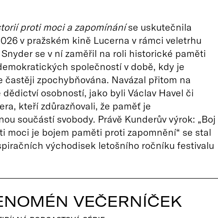
torií proti moci a zapomínání
se uskutečnila
2026 v pražském kině Lucerna v rámci veletrhu
 Snyder se v ní zaměřil na roli historické paměti
demokratických společností v době, kdy je
e častěji zpochybňována. Navázal přitom na
dědictví osobností, jako byli Václav Havel či
ra, kteří zdůrazňovali, že paměť je
nou součástí svobody. Právě Kunderův výrok: „Boj
ti moci je bojem paměti proti zapomnění“ se stal
spiračních východisek letošního ročníku festivalu
ENOMÉN VEČERNÍČEK