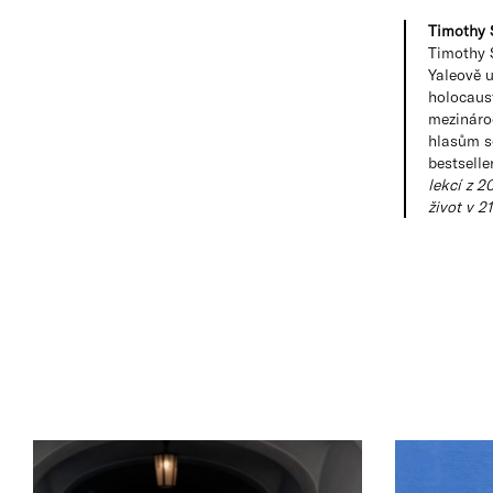
Timothy 
Timothy S
Yaleově u
holocaus
mezináro
hlasům s
bestsell
lekcí z 20
život v 21