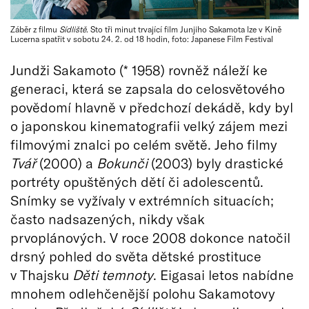
Záběr z filmu
Sídliště
. Sto tři minut trvající film Junjiho Sakamota lze v Kině
Lucerna spatřit v sobotu 24. 2. od 18 hodin, foto: Japanese Film Festival
Jundži Sakamoto (* 1958) rovněž náleží ke
generaci, která se zapsala do celosvětového
povědomí hlavně v předchozí dekádě, kdy byl
o japonskou kinematografii velký zájem mezi
filmovými znalci po celém světě. Jeho filmy
Tvář
(2000) a
Bokunči
(2003) byly drastické
portréty opuštěných dětí či adolescentů.
Snímky se vyžívaly v extrémních situacích;
často nadsazených, nikdy však
prvoplánových. V roce 2008 dokonce natočil
drsný pohled do světa dětské prostituce
v Thajsku
Děti temnoty
. Eigasai letos nabídne
mnohem odlehčenější polohu Sakamotovy