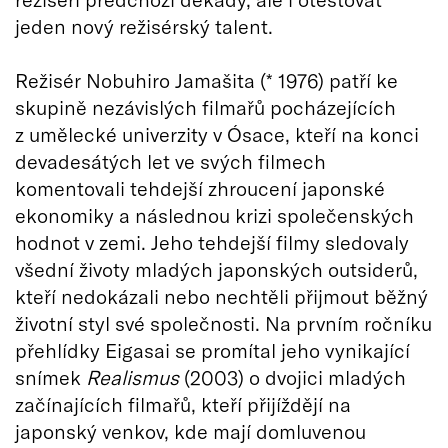
jeden nový režisérský talent.
Režisér Nobuhiro Jamašita (* 1976) patří ke
skupině nezávislých filmařů pocházejících
z umělecké univerzity v Ósace, kteří na konci
devadesátých let ve svých filmech
komentovali tehdejší zhroucení japonské
ekonomiky a následnou krizi společenských
hodnot v zemi. Jeho tehdejší filmy sledovaly
všední životy mladých japonských outsiderů,
kteří nedokázali nebo nechtěli přijmout běžný
životní styl své společnosti. Na prvním ročníku
přehlídky Eigasai se promítal jeho vynikající
snímek
Realismus
(2003) o dvojici mladých
začínajících filmařů, kteří přijíždějí na
japonský venkov, kde mají domluvenou