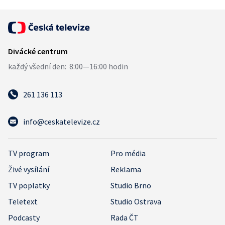
261 136 113
info@ceskatelevize.cz
TV program
Pro média
Živé vysílání
Reklama
TV poplatky
Studio Brno
Teletext
Studio Ostrava
Podcasty
Rada ČT