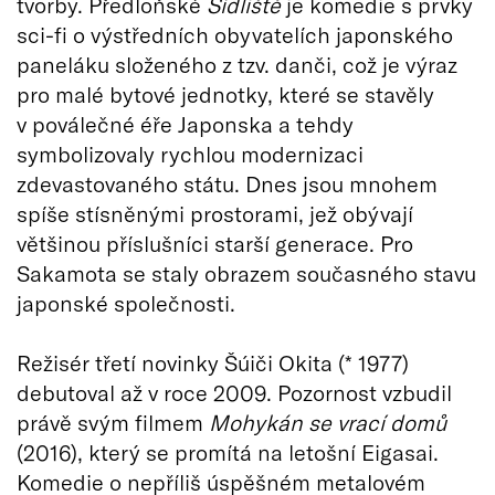
tvorby. Předloňské
Sídliště
je komedie s prvky
sci-fi o výstředních obyvatelích japonského
paneláku složeného z tzv. danči, což je výraz
pro malé bytové jednotky, které se stavěly
v poválečné éře Japonska a tehdy
symbolizovaly rychlou modernizaci
zdevastovaného státu. Dnes jsou mnohem
spíše stísněnými prostorami, jež obývají
většinou příslušníci starší generace. Pro
Sakamota se staly obrazem současného stavu
japonské společnosti.
Režisér třetí novinky Šúiči Okita (* 1977)
debutoval až v roce 2009. Pozornost vzbudil
právě svým filmem
Mohykán se vrací domů
(2016), který se promítá na letošní Eigasai.
Komedie o nepříliš úspěšném metalovém