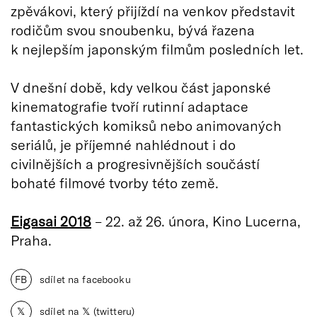
zpěvákovi, který přijíždí na venkov představit
rodičům svou snoubenku, bývá řazena
k nejlepším japonským filmům posledních let.
V dnešní době, kdy velkou část japonské
kinematografie tvoří rutinní adaptace
fantastických komiksů nebo animovaných
seriálů, je příjemné nahlédnout i do
civilnějších a progresivnějších součástí
bohaté filmové tvorby této země.
Eigasai 2018
– 22. až 26. února, Kino Lucerna,
Praha.
FB
sdílet na facebooku
𝕏
sdílet na 𝕏 (twitteru)