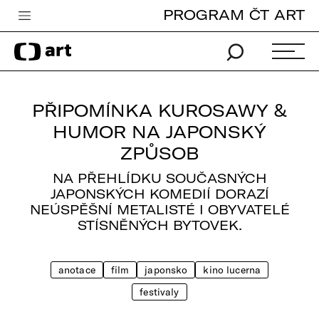
PROGRAM ČT ART
Česká televize
Zpravodajství
Sport
PŘIPOMÍNKA KUROSAWY &
iVysílání
HUMOR NA JAPONSKÝ
ZPŮSOB
TV program
NA PŘEHLÍDKU SOUČASNÝCH
Pro děti
JAPONSKÝCH KOMEDIÍ DORAZÍ
NEÚSPĚŠNÍ METALISTÉ I OBYVATELÉ
edu
STÍSNĚNÝCH BYTOVEK.
Vše o ČT
anotace
film
japonsko
kino lucerna
festivaly