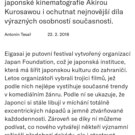
japonské kinematografie Akirou
Kurosawou i ochutnat nejnovější díla
výrazných osobností současnosti.
Antonín Tesař
22. 2. 2018
Eigasai je putovní festival vytvořený organizací
Japan Foundation, což je japonská instituce,
která má šířit japonskou kulturu do zahraničí.
Letos organizátoři vybrali trojici filmů, jež
podle nich nejlépe vystihuje současné trendy
v komediálním žánru. Podle ní se ukazuje, že
Japonci si stále libují v míchání totálně
excentrických nápadů a jemně ztvárňované
každodennosti. Zároveň se díky ní můžeme
podívat, co nového vytvářejí někteří významní
režiséři předchozí dekády, ale i otestovat