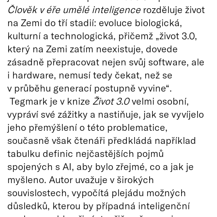
Člověk v éře umělé inteligence
rozděluje život
na Zemi do tří stadií: evoluce biologická,
kulturní a technologická, přičemž „život 3.0,
který na Zemi zatím neexistuje, dovede
zásadně přepracovat nejen svůj software, ale
i hardware, nemusí tedy čekat, než se
v průběhu generací postupně vyvine“.
Tegmark je v knize
Život 3.0
velmi osobní,
vypráví své zážitky a nastiňuje, jak se vyvíjelo
jeho přemýšlení o této problematice,
současně však čtenáři předkládá například
tabulku definic nejčastějších pojmů
spojených s AI, aby bylo zřejmé, co a jak je
myšleno. Autor uvažuje v širokých
souvislostech, vypočítá plejádu možných
důsledků, kterou by případná inteligenční