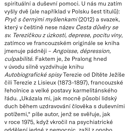
spirituální a duševní pomoci. U nás mu zatím
vyšly dvě (ale například v Polsku šest titulů):
Pryč s černými myšlenkami
(2012) a svazek,
který v češtině nese název
Cesta důvěry se
sv. Terezičkou z úzkosti, deprese, pocitu viny
,
zatímco ve francouzském originále se kniha
jmenuje pádněji –
Angoisse, dépression,
culpabilité
. Faktem je, že Pralong hned
v úvodu silně vyzdvihuje knihu
Autobiografické spisy
Terezie od Dítěte Ježíše
čili Terezie z Lisieux (1873–1897), francouzské
řeholnice a velké postavy karmelitánského
řádu. „Ukázala mi, jak mocně působí lidský
duch během uzdravování člověka s duševními
potížemi,“ píše autor, jenž se svěřuje, jak
v roce 1975, když vkročil na psychiatrické
oddělení jedné z nemocnic, zažil z onoho