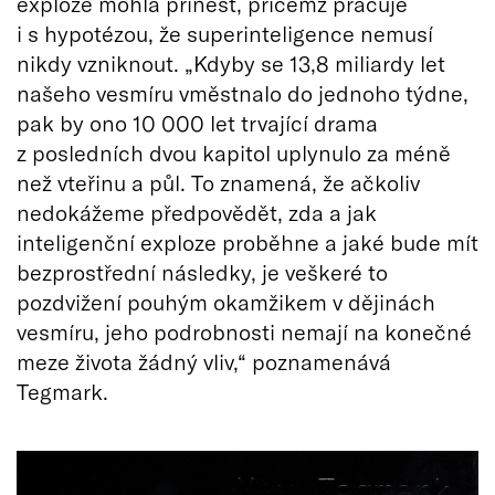
exploze mohla přinést, přičemž pracuje
i s hypotézou, že superinteligence nemusí
nikdy vzniknout. „Kdyby se 13,8 miliardy let
našeho vesmíru vměstnalo do jednoho týdne,
pak by ono 10 000 let trvající drama
z posledních dvou kapitol uplynulo za méně
než vteřinu a půl. To znamená, že ačkoliv
nedokážeme předpovědět, zda a jak
inteligenční exploze proběhne a jaké bude mít
bezprostřední následky, je veškeré to
pozdvižení pouhým okamžikem v dějinách
vesmíru, jeho podrobnosti nemají na konečné
meze života žádný vliv,“ poznamenává
Tegmark.