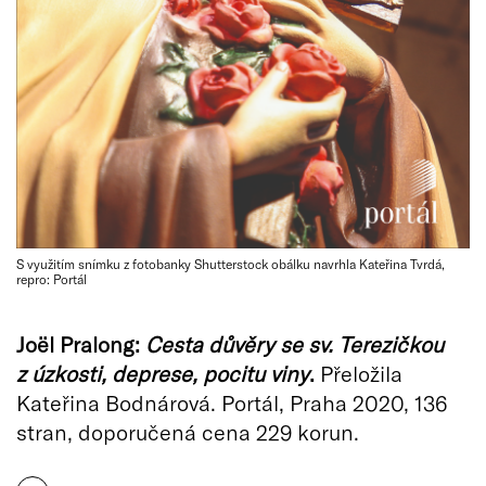
S využitím snímku z fotobanky Shutterstock obálku navrhla Kateřina Tvrdá,
repro: Portál
Joël
Pralong:
Cesta důvěry se sv. Terezičkou
z úzkosti, deprese, pocitu viny
.
Přeložila
Kateřina Bodnárová. Portál, Praha 2020, 136
stran, doporučená cena 229 korun.