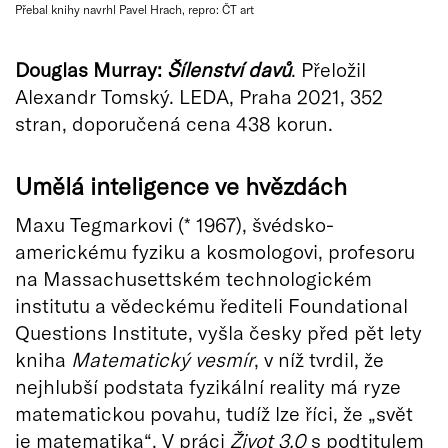
Přebal knihy navrhl Pavel Hrach, repro: ČT art
Douglas Murray:
Šílenství davů
. Přeložil
Alexandr Tomský. LEDA, Praha 2021, 352
stran, doporučená cena 438 korun.
Umělá inteligence ve hvězdách
Maxu Tegmarkovi (* 1967), švédsko-
americkému fyziku a kosmologovi, profesoru
na Massachusettském technologickém
institutu a vědeckému řediteli Foundational
Questions Institute, vyšla česky před pět lety
kniha
Matematický vesmír
, v níž tvrdil, že
nejhlubší podstata fyzikální reality má ryze
matematickou povahu, tudíž lze říci, že „svět
je matematika“. V práci
Život 3.0
s podtitulem