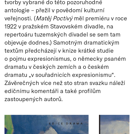
tvorby vybrané do této pozoruhodné
antologie – přežil v povědomí kulturní
veřejnosti. (
Matěj Poctivý
měl premiéru v roce
1922 v pražském Stavovském divadle, na
repertoáru tuzemských divadel se sem tam
objevuje dodnes.) Samotným dramatickým
textům předcházejí v knize krátké studie
o pojmu expresionismus, o německy psaném
dramatu v českých zemích a o českém
dramatu „v souřadnicích expresionismu“.
Závěrečných více než sto stran svazku náleží
edičnímu komentáři a také profilům
zastoupených autorů.