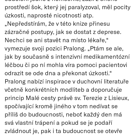
prostředí šok, který jej paralyzoval, měl pocity
úzkosti, naprosté nicotnosti atp.
„Nepředstírám, že v této knize přinesu
zázračné postupy, jak se dostat z deprese.
Nechci se ani stavět na místo lékaře,“
vymezuje svoji pozici Pralong. „Ptám se ale,
jak by současně s intenzivní medikamentózní
léčbou či po ní mohla víra pomoci pacientovi
odrazit se ode dna a překonat úzkosti.“
Pralong nabízí inspirace v duchovní literatuře
včetně konkrétních modliteb a doporučuje
princip Malé cesty právě sv. Terezie z Lisieux,
spočívající kromě jiného v tom nedívat se
příliš do budoucnosti, neboť každý den má
svá vlastní trápení a pokud se je podaří
zvládnout je, pak i ta budoucnost se otevře