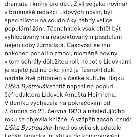
dramata i knihy pro děti. Živil se jako novinář
v brněnské redakci Lidových novin, byl
specialistou na soudničky, tehdy velice
populární žánr. Těsnohlídek však chtěl být
vyhledávaným a respektovaným pisatelem
nejen coby žurnalista. Časovost se mu
nakonec podařilo zmoci, nicméně noviny
v tom sehrály důležitou roli, neboť s Lidovkami
je spjaté jediné dílo, jímž je Těsnohlídek
nadále živě přítomen v české kultuře. Bajku
Liška Bystrouška
totiž napsal na popud
šéfredaktora Lidovek Arnošta Heinricha.
V deníku vycházela na pokračování od
7. dubna do 23. června 1920 a následujícího
roku se objevila knižně. A vzápětí zasáhl osud:
Liška Bystrouška
ihned oslovila skladatele
Leoše Janáčka, pustil se do komponování