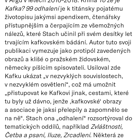
Kafka? 99 odhalení
je k titánsky pojatému
životopisu jakýmsi apendixem, čtenářsky
přístupnějším a čerpajícím ze všemožných
nálezů, které Stach učinil při svém desítky let
trvajícím kafkovském bádání. Autor tuto svoji
publikaci vymezuje jako protipól zavedených
obrazů a klišé o pražském židovském,
německy píšícím spisovateli. Usiloval zde
Kafku ukázat „v nezvyklých souvislostech,
v nezvyklém osvětlení“, což má umožnit
„přistupovat ke Kafkovi jinak, cestami, které
tu byly už dávno, jenže ‚kafkovské‘ obrazy
a asociace je jaksi přelepily a zapomnělo se
na ně“. Stach ona „odhalení“ rozsortýroval do
tematických oddílů, například
Zvláštnosti,
Četba a psaní, Iluze, Zrcadlení
. Některá ze