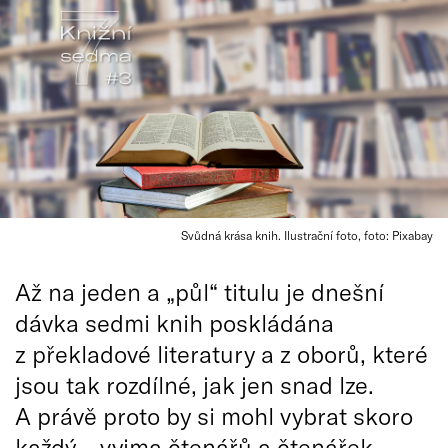
Svůdná krása knih. Ilustrační foto, foto: Pixabay
Až na jeden a „půl“ titulu je dnešní
dávka sedmi knih poskládána
z překladové literatury a z oborů, které
jsou tak rozdílné, jak jen snad lze.
A právě proto by si mohl vybrat skoro
každý – vyjma čtenářů a čtenářek