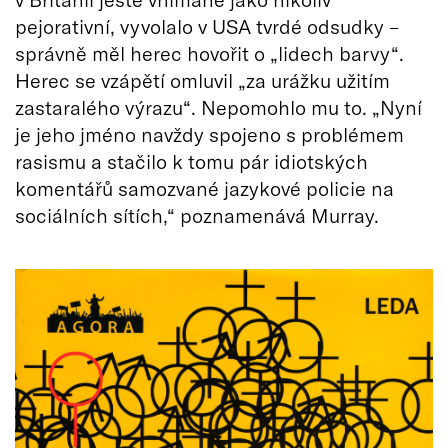
pejorativní, vyvolalo v USA tvrdé odsudky –
správně měl herec hovořit o „lidech barvy“.
Herec se vzápětí omluvil „za urážku užitím
zastaralého výrazu“. Nepomohlo mu to. „Nyní
je jeho jméno navždy spojeno s problémem
rasismu a stačilo k tomu pár idiotských
komentářů samozvané jazykové policie na
sociálních sítích,“ poznamenává Murray.