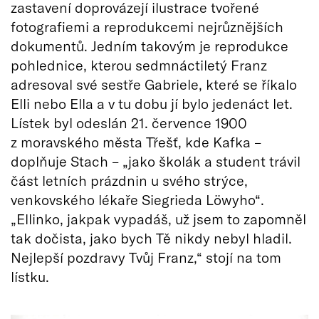
zastavení doprovázejí ilustrace tvořené
fotografiemi a reprodukcemi nejrůznějších
dokumentů. Jedním takovým je reprodukce
pohlednice, kterou sedmnáctiletý Franz
adresoval své sestře Gabriele, které se říkalo
Elli nebo Ella a v tu dobu jí bylo jedenáct let.
Lístek byl odeslán 21. července 1900
z moravského města Třešť, kde Kafka –
doplňuje Stach – „jako školák a student trávil
část letních prázdnin u svého strýce,
venkovského lékaře Siegrieda Löwyho“.
„Ellinko, jakpak vypadáš, už jsem to zapomněl
tak dočista, jako bych Tě nikdy nebyl hladil.
Nejlepší pozdravy Tvůj Franz,“ stojí na tom
lístku.