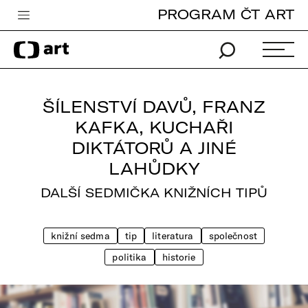
PROGRAM ČT ART
Česká televize
Zpravodajství
Sport
ŠÍLENSTVÍ DAVŮ, FRANZ
iVysílání
KAFKA, KUCHAŘI
DIKTÁTORŮ A JINÉ
TV program
LAHŮDKY
Pro děti
DALŠÍ SEDMIČKA KNIŽNÍCH TIPŮ
edu
Vše o ČT
knižní sedma
tip
literatura
společnost
politika
historie