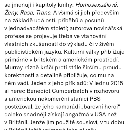
se jmenují i kapitoly knihy:
Homosexuálové,
Ženy, Rasa, Trans
. A všímá si jich především
na základě událostí, příběhů a posunů
v jednadvacátém století; autorova novinářská
profese se projevuje třeba ve vtahování
vlastních zkušeností do výkladu či v živém
publicistickém jazyku. Kulturní války přibližuje
primárně v britském a americkém prostředí.
Murray rázně kráčí proti stále širšímu proudu
korektnosti a detailně přibližuje, co mu na
něm vadí. Jeden z jeho příkladů: V lednu 2015
si herec Benedict Cumberbatch v rozhovoru
s americkou nekomerční stanicí PBS
postěžoval, že jeho kamarádi „barevní herci“
daleko snadněji získají angažmá v USA než
v Británii. Jenže jím použité sousloví, v tu dobu
v Británii ještě vnímané jako nikoliv