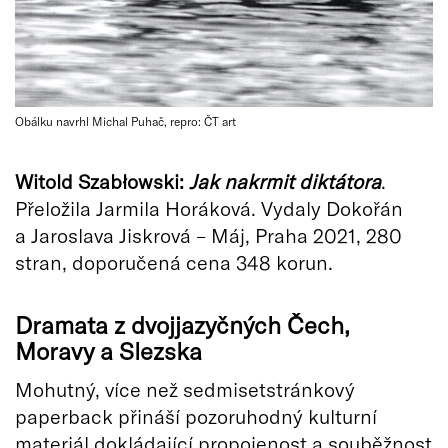
Obálku navrhl Michal Puhač, repro: ČT art
Witold Szab
łowski:
Jak nakrmit diktátora
.
Přeložila Jarmila Horáková. Vydaly Dokořán
a Jaroslava Jiskrová – Máj, Praha 2021, 280
stran, doporučená cena 348 korun.
Dramata z dvojjazyčných Čech,
Moravy a Slezska
Mohutný, více než sedmisetstránkový
paperback přináší pozoruhodný kulturní
materiál dokládající propojenost a souběžnost