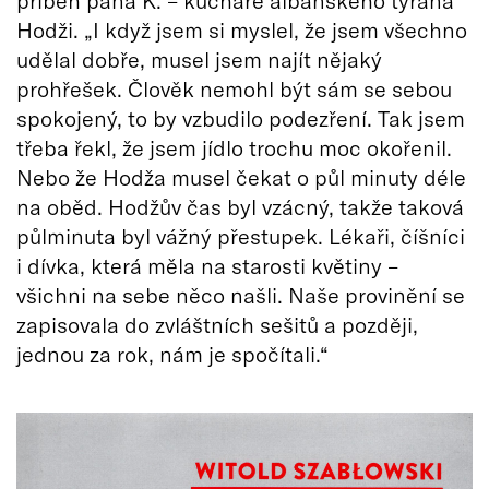
Hodži. „I když jsem si myslel, že jsem všechno
udělal dobře, musel jsem najít nějaký
prohřešek. Člověk nemohl být sám se sebou
spokojený, to by vzbudilo podezření. Tak jsem
třeba řekl, že jsem jídlo trochu moc okořenil.
Nebo že Hodža musel čekat o půl minuty déle
na oběd. Hodžův čas byl vzácný, takže taková
půlminuta byl vážný přestupek. Lékaři, číšníci
i dívka, která měla na starosti květiny –
všichni na sebe něco našli. Naše provinění se
zapisovala do zvláštních sešitů a později,
jednou za rok, nám je spočítali.“