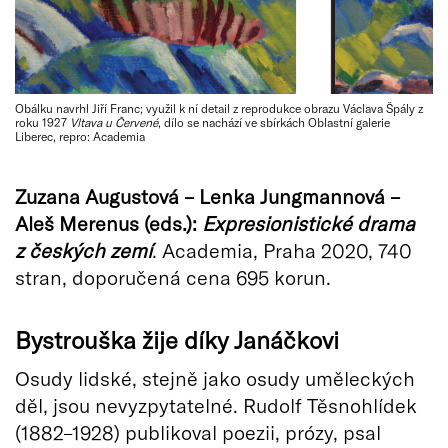
Obálku navrhl Jiří Franc; využil k ní detail z reprodukce obrazu Václava Špály z
roku 1927
Vltava u Červené
, dílo se nachází ve sbírkách Oblastní galerie
Liberec, repro: Academia
Zuzana Augustová – Lenka Jungmannová –
Aleš Merenus (eds.):
Expresionistické drama
z českých zemí
. Academia, Praha 2020, 740
stran, doporučená cena 695 korun.
Bystrouška žije díky Janáčkovi
Osudy lidské, stejně jako osudy uměleckých
děl, jsou nevyzpytatelné. Rudolf Těsnohlídek
(1882–1928) publikoval poezii, prózy, psal