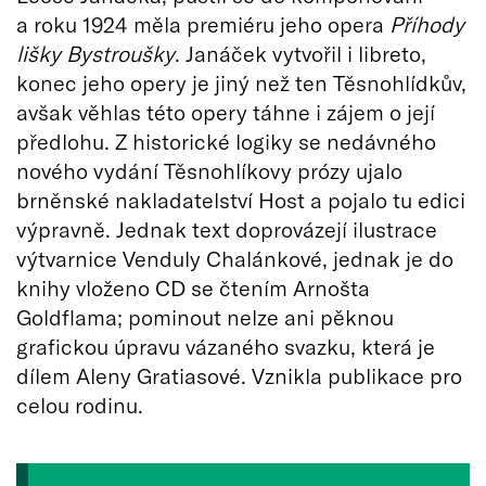
a roku 1924 měla premiéru jeho opera
Příhody
lišky Bystroušky
. Janáček vytvořil i libreto,
konec jeho opery je jiný než ten Těsnohlídkův,
avšak věhlas této opery táhne i zájem o její
předlohu. Z historické logiky se nedávného
nového vydání Těsnohlíkovy prózy ujalo
brněnské nakladatelství Host a pojalo tu edici
výpravně. Jednak text doprovázejí ilustrace
výtvarnice Venduly Chalánkové, jednak je do
knihy vloženo CD se čtením Arnošta
Goldflama; pominout nelze ani pěknou
grafickou úpravu vázaného svazku, která je
dílem Aleny Gratiasové. Vznikla publikace pro
celou rodinu.