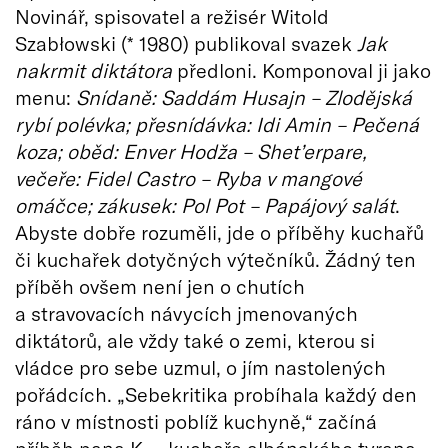
Novinář, spisovatel a režisér Witold
Szabłowski (* 1980) publikoval svazek
Jak
nakrmit diktátora
předloni. Komponoval ji jako
menu:
Snídaně: Saddám Husajn – Zlodějská
rybí polévka; přesnídávka: Idi Amin – Pečená
koza; oběd: Enver Hodža – Shet’erpare,
večeře: Fidel Castro – Ryba v mangové
omáčce; zákusek: Pol Pot – Papájový salát
.
Abyste dobře rozuměli, jde o příběhy kuchařů
či kuchařek dotyčných výtečníků. Žádný ten
příběh ovšem není jen o chutích
a stravovacích návycích jmenovaných
diktátorů, ale vždy také o zemi, kterou si
vládce pro sebe uzmul, o jím nastolených
pořádcích. „Sebekritika probíhala každý den
ráno v místnosti poblíž kuchyně,“ začíná
příběh pana K. – kuchaře albánského tyrana