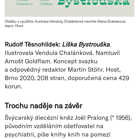
Obálku s využitím ilustrace Venduly Chalánkové navrhla Alena Gratiasová,
repro: Host
Rudolf Těsnohlídek:
Liška Bystrouška
.
Ilustrovala Vendula Chalánková. Namluvil
Arnošt Goldflam. Koncept svazku
a odpovědný redaktor Martin Stöhr. Host,
Brno 2020, 208 stran, doporučená cena 429
korun.
Trochu naděje na závěr
Švýcarský diecézní kněz Joël Pralong (* 1956),
původním vzděláním ošetřovatel na
psychiatrii, píše knihy knih na pomezí