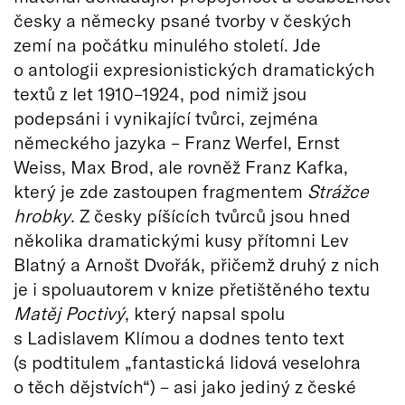
česky a německy psané tvorby v českých
zemí na počátku minulého století. Jde
o antologii expresionistických dramatických
textů z let 1910–1924, pod nimiž jsou
podepsáni i vynikající tvůrci, zejména
německého jazyka – Franz Werfel, Ernst
Weiss, Max Brod, ale rovněž Franz Kafka,
který je zde zastoupen fragmentem
Strážce
hrobky
. Z česky píšících tvůrců jsou hned
několika dramatickými kusy přítomni Lev
Blatný a Arnošt Dvořák, přičemž druhý z nich
je i spoluautorem v knize přetištěného textu
Matěj Poctivý
, který napsal spolu
s Ladislavem Klímou a dodnes tento text
(s podtitulem „fantastická lidová veselohra
o těch dějstvích“) – asi jako jediný z české