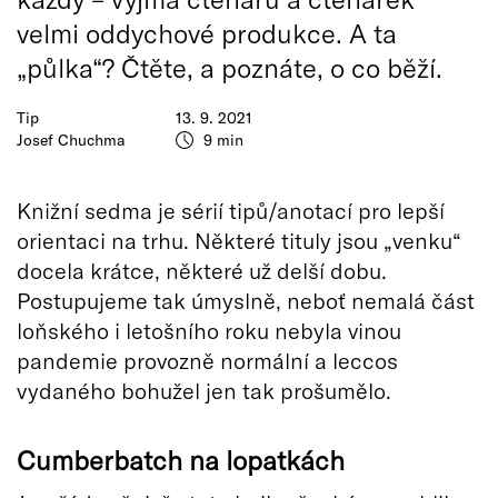
velmi oddychové produkce. A ta
„půlka“? Čtěte, a poznáte, o co běží.
Tip
13. 9. 2021
Josef Chuchma
9 min
Knižní sedma je sérií tipů/anotací pro lepší
orientaci na trhu. Některé tituly jsou „venku“
docela krátce, některé už delší dobu.
Postupujeme tak úmyslně, neboť nemalá část
loňského i letošního roku nebyla vinou
pandemie provozně normální a leccos
vydaného bohužel jen tak prošumělo.
Cumberbatch na lopatkách