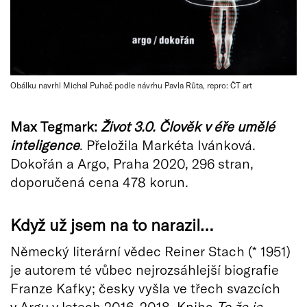
Obálku navrhl Michal Puhač podle návrhu Pavla Růta, repro: ČT art
Max Tegmark:
Život 3.0. Člověk v éře umělé
inteligence
. Přeložila Markéta Ivánková.
Dokořán a Argo, Praha 2020, 296 stran,
doporučená cena 478 korun.
Když už jsem na to narazil…
Německý literární vědec Reiner Stach (* 1951)
je autorem té vůbec nejrozsáhlejší biografie
Franze Kafky; česky vyšla ve třech svazcích
v Argu v letech 2016–2018. Kniha
To že je