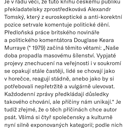
Je v řádu věci, že tuto knihu českému publiku
překladatelsky zprostředkovává Alexandr
Tomský, který z euroskeptické a anti-korektní
pozice setrvale komentuje politické dění.
Předloňská práce britského novináře
a politického komentátora Douglase Keara
Murraye (* 1979) začíná těmito větami: „Naše
doba propadla masovému šílenství. Vypjaté
projevy znechucení na veřejnosti i v soukromí
se opakují stále častěji, lidé se chovají jako
v horečce, reagují stádně, anebo jako by si
potřebovali nepřetržitě a vulgárně ulevovat.
Každodenní zprávy předkládají důsledky
takového chování, ale příčiny nám unikají.“ Je
tudíž zřejmé, že o těch příčinách chce autor
psát. Všímá si čtyř společensky a kulturně
nyní silně exponovaných kategorií; podle nich