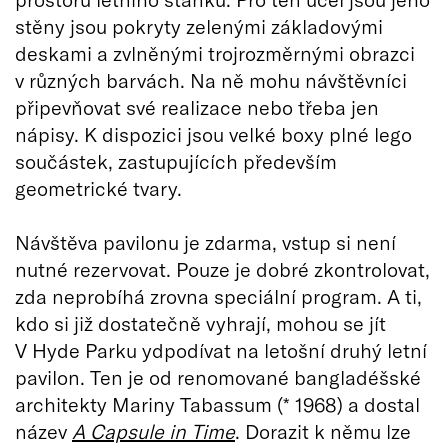
stěny jsou pokryty zelenými základovými
deskami a zvlněnými trojrozměrnými obrazci
v různých barvách. Na ně mohu návštěvníci
připevňovat své realizace nebo třeba jen
nápisy. K dispozici jsou velké boxy plné lego
součástek, zastupujících především
geometrické tvary.
Návštěva pavilonu je zdarma, vstup si není
nutné rezervovat. Pouze je dobré zkontrolovat,
zda neprobíhá zrovna speciální program. A ti,
kdo si již dostatečně vyhrají, mohou se jít
V Hyde Parku ydpodívat na letošní druhý letní
pavilon. Ten je od renomované bangladéšské
architekty Mariny Tabassum (* 1968) a dostal
název
A Capsule in Time
. Dorazit k němu lze