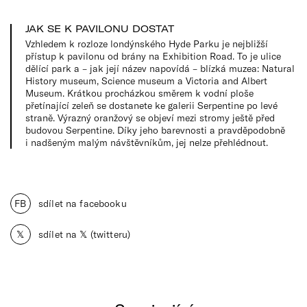
JAK SE K PAVILONU DOSTAT
Vzhledem k rozloze londýnského Hyde Parku je nejbližší
přístup k pavilonu od brány na Exhibition Road. To je ulice
dělící park a – jak její název napovídá – blízká muzea: Natural
History museum, Science museum a Victoria and Albert
Museum. Krátkou procházkou směrem k vodní ploše
přetínající zeleň se dostanete ke galerii Serpentine po levé
straně. Výrazný oranžový se objeví mezi stromy ještě před
budovou Serpentine. Díky jeho barevnosti a pravděpodobně
i nadšeným malým návštěvníkům, jej nelze přehlédnout.
FB
sdílet na facebooku
𝕏
sdílet na 𝕏 (twitteru)