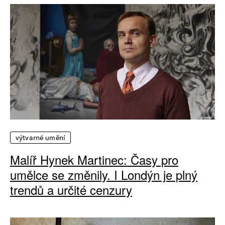
výtvarné umění
Malíř Hynek Martinec: Časy pro
umělce se změnily. I Londýn je plný
trendů a určité cenzury