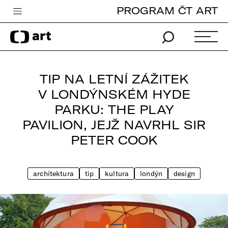
PROGRAM ČT ART
Česká televize
Zpravodajství
Sport
TIP NA LETNÍ ZÁŽITEK
iVysílání
V LONDÝNSKÉM HYDE
PARKU: THE PLAY
TV program
PAVILION, JEJŽ NAVRHL SIR
Pro děti
PETER COOK
edu
Vše o ČT
architektura
tip
kultura
londýn
design