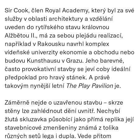
Sir Cook, člen Royal Academy, který byl za své
služby v oblasti architektury a vzdělání
uveden do rytířského stavu královnou
Alžbětou II., má za sebou plejádu realizací,
například v Rakousku navrhl komplex
vídeňské univerzity ekonomie a obchodu nebo
budovu Kunsthausu v Grazu. Jeho barevné,
často provokativní stavby se jeví coby ideální
předpoklad pro hravý stánek. A právě
takovým nynější letní
The Play Pavilion
je.
Záměrně nejde o uzavřenou stavbu – skrze
stěny lze zahlédnout dění uvnitř. Nechybí
žlutá skluzavka působící jako přímá replika její
stavebnicové zmenšeniny známá z tolika
různých setů lega i dupla. Vede přitom