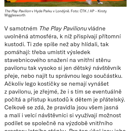
The Play Pavilion
v Hyde Parku v Londýně. Foto: ČTK / AP – Kirsty
Wigglesworth
V samotném
The Play Pavilionu
vládne
uvolněná atmosféra, k níž přispívají přítomní
kustodi. Ti zde spíše než aby hlídali, tak
pomáhají: třeba umístit výsledek
stavebnicového snažení na vnitřní stěnu
pavilonu tak vysoko si jen dětský návštěvník
přeje, nebo najít tu správnou lego součástku.
Ačkoliv lego kostičky se nemají vynášet
z pavilonu, je zřejmé, že i s tím se eventuálně
počítá a přístup kustodů k dětem je přátelský.
Celkově se zdá, že pravidla jsou všem jasná
a malí i velcí návštěvníci si využívají možnost
podílet se společně na výzdobě vnitřního
prostoru letního stánku. Pro ten účel jsou jeho