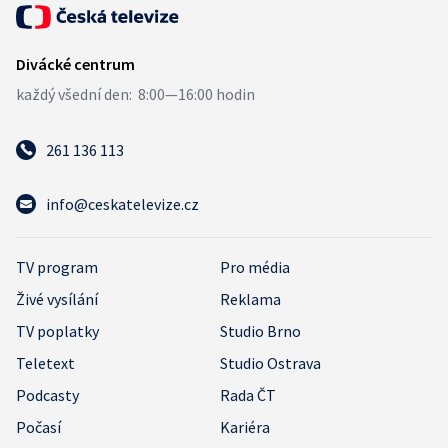
261 136 113
info@ceskatelevize.cz
TV program
Pro média
Živé vysílání
Reklama
TV poplatky
Studio Brno
Teletext
Studio Ostrava
Podcasty
Rada ČT
Počasí
Kariéra