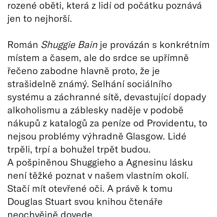
rozené oběti, která z lidí od počátku poznává
jen to nejhorší.
Román
Shuggie Bain
je provázán s konkrétním
místem a časem, ale do srdce se upřímně
řečeno zabodne hlavně proto, že je
strašidelně známý. Selhání sociálního
systému a záchranné sítě, devastující dopady
alkoholismu a záblesky naděje v podobě
nákupů z katalogů za peníze od Providentu, to
nejsou problémy výhradně Glasgow. Lidé
trpěli, trpí a bohužel trpět budou.
A pošpiněnou Shuggieho a Agnesinu lásku
není těžké poznat v našem vlastním okolí.
Stačí mít otevřené oči. A právě k tomu
Douglas Stuart svou knihou čtenáře
neochvějně dovede.