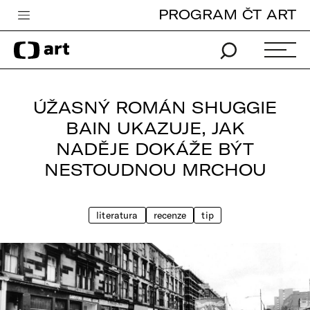
PROGRAM ČT ART
Česká televize
Zpravodajství
Sport
ÚŽASNÝ ROMÁN SHUGGIE
iVysílání
BAIN UKAZUJE, JAK
NADĚJE DOKÁŽE BÝT
TV program
NESTOUDNOU MRCHOU
Pro děti
edu
literatura
recenze
tip
Vše o ČT