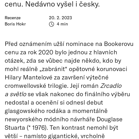
cenu. Nedávno vyšel i česky.
Recenze
20. 2. 2023
Boris Hokr
4 min
Před oznámením užší nominace na Bookerovu
cenu za rok 2020 bylo jednou z hlavních
otázek, zda se vůbec najde někdo, kdo by
mohl reálně „zabránit“ opětovné korunovaci
Hilary Mantelové za završení výtečné
cromwellovské trilogie. Její román
Zrcadlo
a světlo
se však nakonec do finálního výběru
nedostal a ocenění si odnesl debut
glasgowského rodáka a momentálně
newyorského módního návrháře Douglase
Stuarta (* 1976). Ten kontrast nemohl být
větší – namísto gigantické, vrcholně