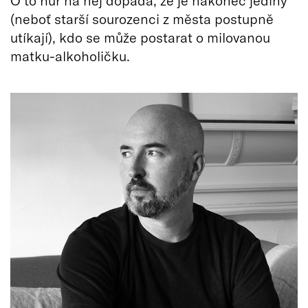
O to hůř na něj dopadá, že je nakonec jediný
(neboť starší sourozenci z města postupně
utíkají), kdo se může postarat o milovanou
matku-alkoholičku.