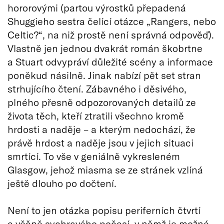
hororovými (partou výrostků přepadená
Shuggieho sestra čelící otázce „Rangers, nebo
Celtic?“, na niž prostě není správná odpověď).
Vlastně jen jednou dvakrát román škobrtne
a Stuart odvypráví důležité scény a informace
poněkud násilně. Jinak nabízí pět set stran
strhujícího čtení. Zábavného i děsivého,
plného přesně odpozorovaných detailů ze
života těch, kteří ztratili všechno kromě
hrdosti a naděje – a kterým nedochází, že
právě hrdost a naděje jsou v jejich situaci
smrtící. To vše v geniálně vykresleném
Glasgow, jehož miasma se ze stránek vzlíná
ještě dlouho po dočtení.
Není to jen otázka popisu periferních čtvrtí
a věčně sychravého počasí, v němž je možné