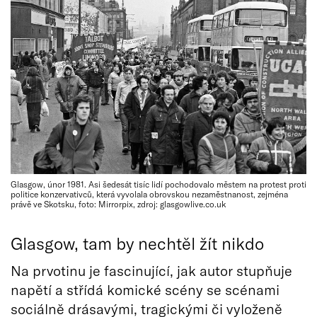
Glasgow, únor 1981. Asi šedesát tisíc lidí pochodovalo městem na protest proti
politice konzervativců, která vyvolala obrovskou nezaměstnanost, zejména
právě ve Skotsku, foto: Mirrorpix, zdroj: glasgowlive.co.uk
Glasgow, tam by nechtěl žít nikdo
Na prvotinu je fascinující, jak autor stupňuje
napětí a střídá komické scény se scénami
sociálně drásavými, tragickými či vyloženě