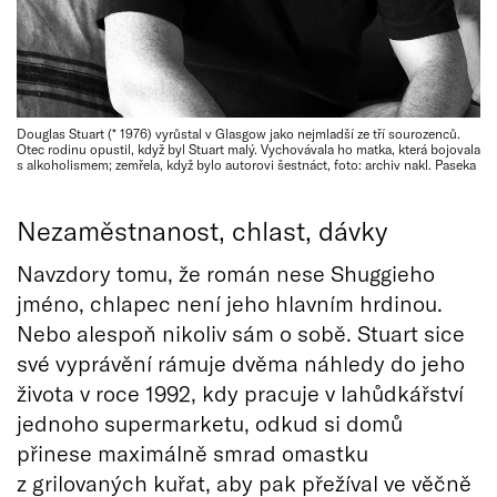
Douglas Stuart (* 1976) vyrůstal v Glasgow jako nejmladší ze tří sourozenců.
Otec rodinu opustil, když byl Stuart malý. Vychovávala ho matka, která bojovala
s alkoholismem; zemřela, když bylo autorovi šestnáct, foto: archiv nakl. Paseka
Nezaměstnanost, chlast, dávky
Navzdory tomu, že román nese Shuggieho
jméno, chlapec není jeho hlavním hrdinou.
Nebo alespoň nikoliv sám o sobě. Stuart sice
své vyprávění rámuje dvěma náhledy do jeho
života v roce 1992, kdy pracuje v lahůdkářství
jednoho supermarketu, odkud si domů
přinese maximálně smrad omastku
z grilovaných kuřat, aby pak přežíval ve věčně