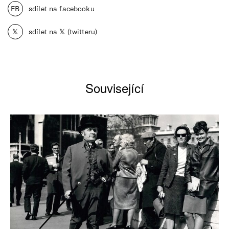
FB
sdílet na facebooku
𝕏
sdílet na 𝕏 (twitteru)
Související