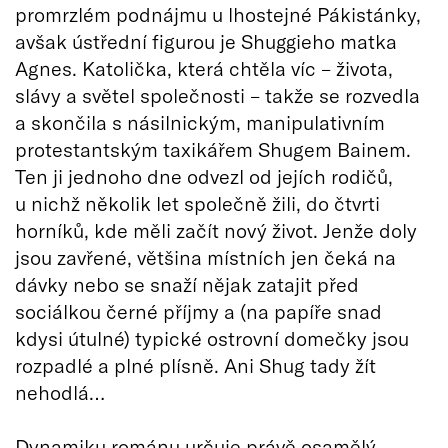
promrzlém podnájmu u lhostejné Pákistánky,
avšak ústřední figurou je Shuggieho matka
Agnes. Katolička, která chtěla víc – života,
slávy a světel společnosti – takže se rozvedla
a skončila s násilnickým, manipulativním
protestantským taxikářem Shugem Bainem.
Ten ji jednoho dne odvezl od jejích rodičů,
u nichž několik let společně žili, do čtvrti
horníků, kde měli začít nový život. Jenže doly
jsou zavřené, většina místních jen čeká na
dávky nebo se snaží nějak zatajit před
sociálkou černé příjmy a (na papíře snad
kdysi útulné) typické ostrovní domečky jsou
rozpadlé a plné plísně. Ani Shug tady žít
nehodlá…
Dynamiku románu určuje právě osamělý