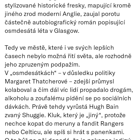
stylizované historické fresky, mapující kromě
jiného zrod moderní Anglie, zaujal porotu
částečně autobiografický román popisující
osmdesátá léta v Glasgow.
Tedy ve městě, které i ve svých lepších
časech nebylo možná řití světa, ale rozhodně
jeho zpruzeným podpažím.
V „osmdesátkách“ – v důsledku politiky
Margaret Thatcherové – zdejší průmysl
kolaboval a čím dál víc lidí propadalo drogám,
alkoholu a zoufalému pídění se po sociálních
dávkách. Právě tehdy vyrůstá Hugh Bain
zvaný Shuggie. Kluk, který je „jiný“, protože
nechce kopat do meruny a fandit Rangers
nebo Celticu, ale spíš si hrát s panenkami.