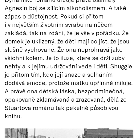
Agnesin boj se sílícím alkoholismem. A také
zápas o důstojnost. Pokud si přitom
i v největším životním svrabu na něčem
zakládá, tak na zdání, že je vše v pořádku. Že
domek je uklizený, že děti mají co jíst, že jsou
slušně vychované. Že ona neprohrává jako
všichni kolem. Je to iluze, které se drží zuby
nehty a k jejímu udržování vede i děti. Shuggie
je přitom tím, kdo její snaze a selháním
dodává emoce, protože matku upřímně miluje.
A právě ona dětská láska, bezpodmínečná,
opakovaně zklamávaná a zrazovaná, dělá ze
Stuartova románu tak pekelně působivou
knihu.