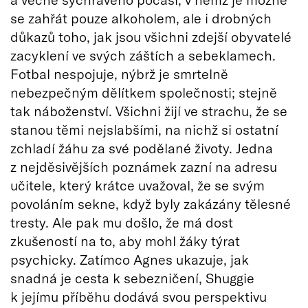
se zahřát pouze alkoholem, ale i drobných
důkazů toho, jak jsou všichni zdejší obyvatelé
zacyklení ve svých záštích a sebeklamech.
Fotbal nespojuje, nýbrž je smrtelně
nebezpečným dělítkem společnosti; stejně
tak náboženství. Všichni žijí ve strachu, že se
stanou těmi nejslabšími, na nichž si ostatní
zchladí žáhu za své podělané životy. Jedna
z nejděsivějších poznámek zazní na adresu
učitele, který krátce uvažoval, že se svým
povoláním sekne, když byly zakázány tělesné
tresty. Ale pak mu došlo, že má dost
zkušeností na to, aby mohl žáky týrat
psychicky. Zatímco Agnes ukazuje, jak
snadná je cesta k sebezničení, Shuggie
k jejímu příběhu dodává svou perspektivu