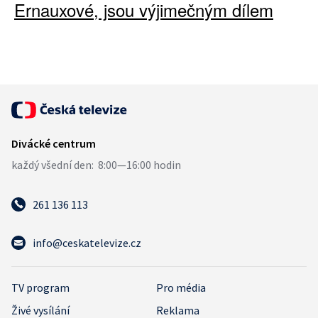
Ernauxové, jsou výjimečným dílem
261 136 113
info@ceskatelevize.cz
TV program
Pro média
Živé vysílání
Reklama