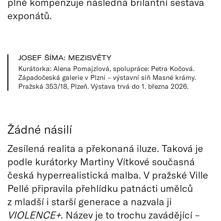
plně kompenzuje následná brilantní sestava
exponátů.
JOSEF ŠÍMA: MEZISVĚTY
Kurátorka: Alena Pomajzlová, spolupráce: Petra Kočová.
Západočeská galerie v Plzni – výstavní síň Masné krámy.
Pražská 353/18, Plzeň. Výstava trvá do 1. března 2026.
Žádné násilí
Zesílená realita a překonaná iluze. Taková je
podle kurátorky Martiny Vítkové současná
česká hyperrealistická malba. V pražské Ville
Pellé připravila přehlídku patnácti umělců
z mladší i starší generace a nazvala ji
VIOLENCE+
. Název je to trochu zavádějící –