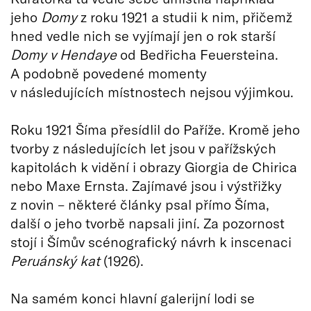
jeho
Domy
z roku 1921 a studii k nim, přičemž
hned vedle nich se vyjímají jen o rok starší
Domy v Hendaye
od Bedřicha Feuersteina.
A podobně povedené momenty
v následujících místnostech nejsou výjimkou.
Roku 1921 Šíma přesídlil do Paříže. Kromě jeho
tvorby z následujících let jsou v pařížských
kapitolách k vidění i obrazy Giorgia de Chirica
nebo Maxe Ernsta. Zajímavé jsou i výstřižky
z novin – některé články psal přímo Šíma,
další o jeho tvorbě napsali jiní. Za pozornost
stojí i Šímův scénografický návrh k inscenaci
Peruánský kat
(1926).
Na samém konci hlavní galerijní lodi se