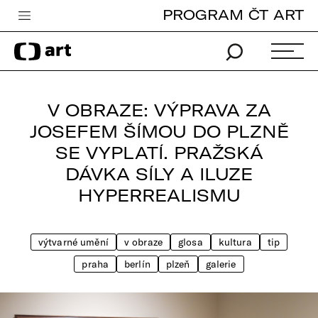
PROGRAM ČT ART
Česká televize
Zpravodajství
Sport
V OBRAZE: VÝPRAVA ZA
iVysílání
JOSEFEM ŠÍMOU DO PLZNĚ
SE VYPLATÍ. PRAŽSKÁ
TV program
DÁVKA SÍLY A ILUZE
Pro děti
HYPERREALISMU
edu
Vše o ČT
výtvarné umění
v obraze
glosa
kultura
tip
praha
berlín
plzeň
galerie