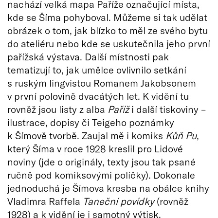
nachází velká mapa Paříže označující místa,
kde se Šíma pohyboval. Můžeme si tak udělat
obrázek o tom, jak blízko to měl ze svého bytu
do ateliéru nebo kde se uskutečnila jeho první
pařížská výstava. Další místnosti pak
tematizují to, jak umělce ovlivnilo setkání
s ruským lingvistou Romanem Jakobsonem
v první polovině dvacátých let. K vidění tu
rovněž jsou listy z alba
Paříž
i další tiskoviny –
ilustrace, dopisy či Teigeho poznámky
k Šímově tvorbě. Zaujal mě i komiks
Kůň Pu
,
který Šíma v roce 1928 kreslil pro Lidové
noviny (jde o originály, texty jsou tak psané
ručně pod komiksovými políčky). Dokonale
jednoduchá je Šímova kresba na obálce knihy
Vladimra Raffela
Taneční povídky
(rovněž
1928) a k vidění je i samotný výtisk.