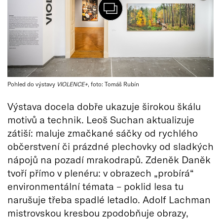
Pohled do výstavy
VIOLENCE+
, foto: Tomáš Rubín
Výstava docela dobře ukazuje širokou škálu
motivů a technik. Leoš Suchan aktualizuje
zátiší: maluje zmačkané sáčky od rychlého
občerstvení či prázdné plechovky od sladkých
nápojů na pozadí mrakodrapů. Zdeněk Daněk
tvoří přímo v plenéru: v obrazech „probírá“
environmentální témata – poklid lesa tu
narušuje třeba spadlé letadlo. Adolf Lachman
mistrovskou kresbou zpodobňuje obrazy,