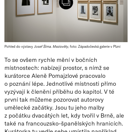
Pohled do výstavy
Josef Šíma. Mezisvěty
, foto: Západočeská galerie v Plzni
To se ovšem rychle mění v bočních
místnostech: nabízejí prostor, s nímž se
kurátorce Aleně Pomajzlové pracovalo
o poznání lépe. Jednotlivé místnosti přímo
vyzývají k členění příběhu do kapitol. V té
první tak můžeme pozorovat autorovy
umělecké začátky. Jsou tu jeho malby
z počátku dvacátých let, kdy tvořil v Brně, ale
také na francouzsko-španělských hranicích.
Kurátorka tu vedle sebe umístila například