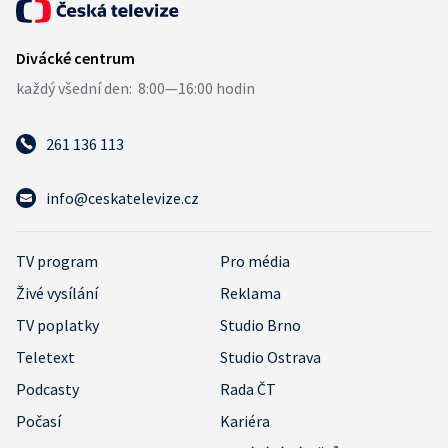
261 136 113
info@ceskatelevize.cz
TV program
Pro média
Živé vysílání
Reklama
TV poplatky
Studio Brno
Teletext
Studio Ostrava
Podcasty
Rada ČT
Počasí
Kariéra