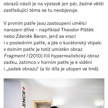
obrazů násilí je na výstavě jen pár, žádné větší
zastřešující téma se tu neobjevuje.
V prvním patře jsou zastoupeni umělci
narození dříve – například Theodor Pištěk
nebo Zdeněk Beran, jenž se vrací
i v posledním patře, a jde o kurátorský vtípek:
v dolním patře je totiž umístěn obraz
Fragment I
(2010) čili hyperrealistický obraz
zadku, zatímco v horním patře je k vidění
i „zadek obrazu“ (a líc díla je utopen ve tmě).