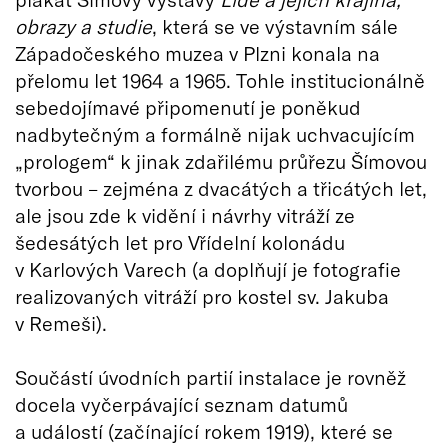
obrazy a studie
, která se ve výstavním sále
Západočeského muzea v Plzni konala na
přelomu let 1964 a 1965. Tohle institucionálně
sebedojímavé připomenutí je poněkud
nadbytečným a formálně nijak uchvacujícím
„prologem“ k jinak zdařilému průřezu Šímovou
tvorbou – zejména z dvacátých a třicátých let,
ale jsou zde k vidění i návrhy vitráží ze
šedesátých let pro Vřídelní kolonádu
v Karlových Varech (a doplňují je fotografie
realizovaných vitráží pro kostel sv. Jakuba
v Remeši).
Součástí úvodních partií instalace je rovněž
docela vyčerpávající seznam datumů
a událostí (začínající rokem 1919), které se