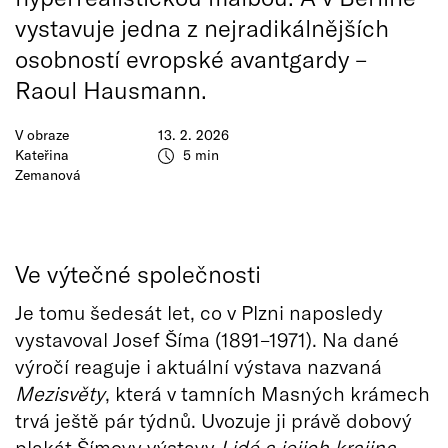
vystavuje jedna z nejradikálnějších
osobností evropské avantgardy –
Raoul Hausmann.
V obraze
13. 2. 2026
Kateřina
5 min
Zemanová
Ve výtečné společnosti
Je tomu šedesát let, co v Plzni naposledy
vystavoval Josef Šíma (1891–1971). Na dané
výročí reaguje i aktuální výstava nazvaná
Mezisvěty
, která v tamních Masných krámech
trvá ještě pár týdnů. Uvozuje ji právě dobový
plakát Šímovy výstavy
Lidé
a jejich krajina,