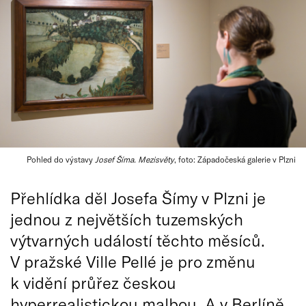
Pohled do výstavy
Josef Šíma. Mezisvěty
, foto: Západočeská galerie v Plzni
Přehlídka děl Josefa Šímy v Plzni je
jednou z největších tuzemských
výtvarných událostí těchto měsíců.
V pražské Ville Pellé je pro změnu
k vidění průřez českou
hyperrealistickou malbou. A v Berlíně