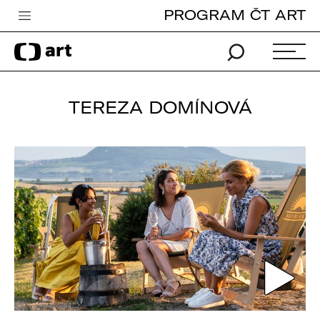
PROGRAM ČT ART
Česká televize
Zpravodajství
Sport
TEREZA DOMÍNOVÁ
iVysílání
TV program
Pro děti
edu
Vše o ČT