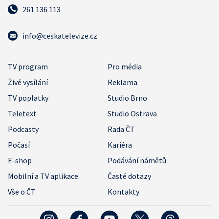
261 136 113
info@ceskatelevize.cz
TV program
Pro média
Živé vysílání
Reklama
TV poplatky
Studio Brno
Teletext
Studio Ostrava
Podcasty
Rada ČT
Počasí
Kariéra
E-shop
Podávání námětů
Mobilní a TV aplikace
Časté dotazy
Vše o ČT
Kontakty