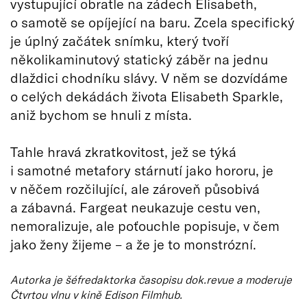
vystupující obratle na zádech Elisabeth,
o samotě se opíjející na baru. Zcela specifický
je úplný začátek snímku, který tvoří
několikaminutový statický záběr na jednu
dlaždici chodníku slávy. V něm se dozvídáme
o celých dekádách života Elisabeth Sparkle,
aniž bychom se hnuli z místa.
Tahle hravá zkratkovitost, jež se týká
i samotné metafory stárnutí jako hororu, je
v něčem rozčilující, ale zároveň působivá
a zábavná. Fargeat neukazuje cestu ven,
nemoralizuje, ale poťouchle popisuje, v čem
jako ženy žijeme – a že je to monstrózní.
Autorka je šéfredaktorka časopisu dok.revue a moderuje
Čtvrtou vlnu v kině Edison Filmhub.