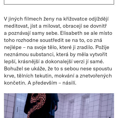
V jiných filmech ženy na křižovatce odjíždějí
meditovat, jíst a milovat, obracejí se dovnitř
a poznávají samy sebe. Elisabeth se ale místo
toho rozhodne soustředit se na to, co zná
nejlépe – na svoje tělo, které ji zradilo. Požije
neznámou substanci, která by měla vytvořit
lepší, krásnější a dokonalejší verzi jí samé.
Bohužel se ukáže, že to s sebou nese spoustu
krve, tělních tekutin, mokvání a znetvořených
končetin. A především – násilí.