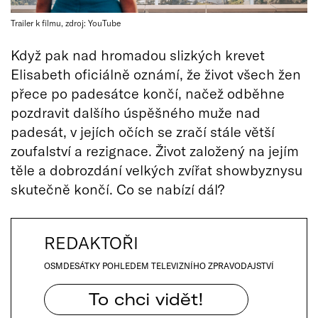
Trailer k filmu, zdroj: YouTube
Když pak nad hromadou slizkých krevet
Elisabeth oficiálně oznámí, že život všech žen
přece po padesátce končí, načež odběhne
pozdravit dalšího úspěšného muže nad
padesát, v jejích očích se zračí stále větší
zoufalství a rezignace. Život založený na jejím
těle a dobrozdání velkých zvířat showbyznysu
skutečně končí. Co se nabízí dál?
REDAKTOŘI
OSMDESÁTKY POHLEDEM TELEVIZNÍHO ZPRAVODAJSTVÍ
To chci vidět!