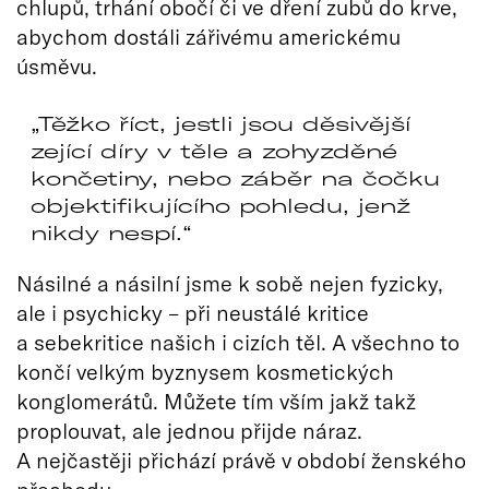
chlupů, trhání obočí či ve dření zubů do krve,
abychom dostáli zářivému americkému
úsměvu.
Těžko říct, jestli jsou děsivější
zející díry v těle a zohyzděné
končetiny, nebo záběr na čočku
objektifikujícího pohledu, jenž
nikdy nespí.
Násilné a násilní jsme k sobě nejen fyzicky,
ale i psychicky – při neustálé kritice
a sebekritice našich i cizích těl. A všechno to
končí velkým byznysem kosmetických
konglomerátů. Můžete tím vším jakž takž
proplouvat, ale jednou přijde náraz.
A nejčastěji přichází právě v období ženského