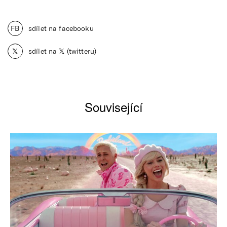
FB
sdílet na facebooku
𝕏
sdílet na 𝕏 (twitteru)
Související