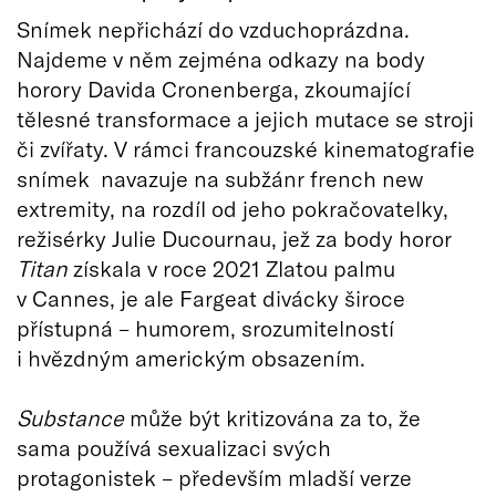
Snímek nepřichází do vzduchoprázdna.
Najdeme v něm zejména odkazy na body
horory Davida Cronenberga, zkoumající
tělesné transformace a jejich mutace se stroji
či zvířaty. V rámci francouzské kinematografie
snímek navazuje na subžánr french new
extremity, na rozdíl od jeho pokračovatelky,
režisérky Julie Ducournau, jež za body horor
Titan
získala v roce 2021 Zlatou palmu
v Cannes, je ale Fargeat divácky široce
přístupná – humorem, srozumitelností
i hvězdným americkým obsazením.
Substance
může být kritizována za to, že
sama používá sexualizaci svých
protagonistek – především mladší verze