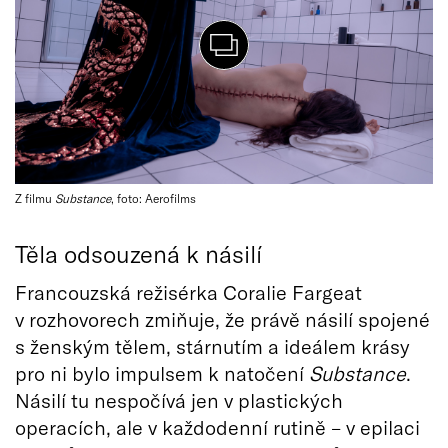
Z filmu
Substance
, foto: Aerofilms
Těla odsouzená k násilí
Francouzská režisérka Coralie Fargeat
v rozhovorech zmiňuje, že právě násilí spojené
s ženským tělem, stárnutím a ideálem krásy
pro ni bylo impulsem k natočení
Substance
.
Násilí tu nespočívá jen v plastických
operacích, ale v každodenní rutině – v epilaci