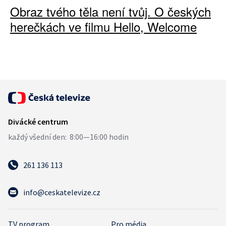
Obraz tvého těla není tvůj. O českých
herečkách ve filmu Hello, Welcome
261 136 113
info@ceskatelevize.cz
TV program
Pro média