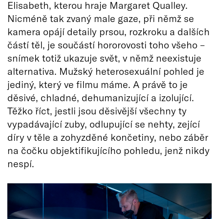
Elisabeth, kterou hraje Margaret Qualley.
Nicméně tak zvaný male gaze, při němž se
kamera opájí detaily prsou, rozkroku a dalších
částí těl, je součástí hororovosti toho všeho –
snímek totiž ukazuje svět, v němž neexistuje
alternativa. Mužský heterosexuální pohled je
jediný, který ve filmu máme. A právě to je
děsivé, chladné, dehumanizující a izolující.
Těžko říct, jestli jsou děsivější všechny ty
vypadávající zuby, odlupující se nehty, zející
díry v těle a zohyzděné končetiny, nebo záběr
na čočku objektifikujícího pohledu, jenž nikdy
nespí.