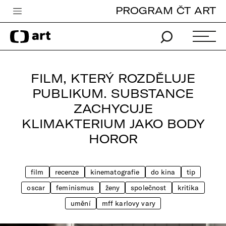
PROGRAM ČT ART
Česká televize
Zpravodajství
Sport
FILM, KTERÝ ROZDĚLUJE
iVysílání
PUBLIKUM. SUBSTANCE
ZACHYCUJE
TV program
KLIMAKTERIUM JAKO BODY
Pro děti
HOROR
edu
Vše o ČT
film
recenze
kinematografie
do kina
tip
oscar
feminismus
ženy
společnost
kritika
umění
mff karlovy vary