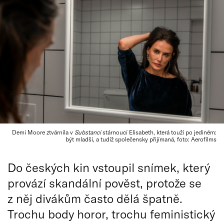
Demi Moore ztvárnila v
Substanci
stárnoucí Elisabeth, která touží po jediném:
být mladší, a tudíž společensky přijímaná, foto: Aerofilms
Do českých kin vstoupil snímek, který
provází skandální pověst, protože se
z něj divákům často dělá špatně.
Trochu body horor, trochu feministický