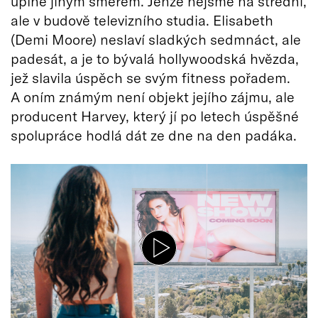
úplně jiným směrem. Jenže nejsme na střední,
ale v budově televizního studia. Elisabeth
(Demi Moore) neslaví sladkých sedmnáct, ale
padesát, a je to bývalá hollywoodská hvězda,
jež slavila úspěch se svým fitness pořadem.
A oním známým není objekt jejího zájmu, ale
producent Harvey, který jí po letech úspěšné
spolupráce hodlá dát ze dne na den padáka.