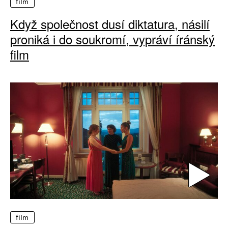
film
Když společnost dusí diktatura, násilí
proniká i do soukromí, vypráví íránský
film
film