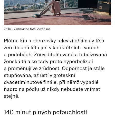
Z filmu
Substance
, foto: Aerofilms
Plátna kin a obrazovky televizí přijímaly těla
žen dlouhá léta jen v konkrétních tvarech
a podobách. Zneviditelňovaná a tabuizovaná
ženská těla se tady proto hyperbolizují
a proměňují ve zrůdnost. Odpornost je stále
stupňována, až ústí v groteskní
dvacetiminutové finále, při němž vypadlé
ňadro na pódiu už nikdy nebudete vnímat
stejně.
140 minut plných poťouchlosti