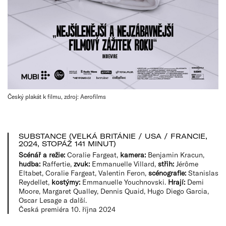
Český plakát k filmu, zdroj: Aerofilms
SUBSTANCE (VELKÁ BRITÁNIE / USA / FRANCIE,
2024, STOPÁŽ 141 MINUT)
Scénář a režie:
Coralie Fargeat,
kamera:
Benjamin Kracun,
hudba:
Raffertie,
zvuk:
Emmanuelle Villard,
střih:
Jérôme
Eltabet, Coralie Fargeat, Valentin Feron,
scénografie:
Stanislas
Reydellet,
kostýmy:
Emmanuelle Youchnovski.
Hrají:
Demi
Moore, Margaret Qualley, Dennis Quaid, Hugo Diego Garcia,
Oscar Lesage a další.
Česká premiéra 10. října 2024