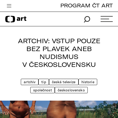
PROGRAM ČT ART
Česká televize
Zpravodajství
Sport
ARTCHIV: VSTUP POUZE
iVysílání
BEZ PLAVEK ANEB
NUDISMUS
TV program
V ČESKOSLOVENSKU
Pro děti
edu
artchiv
tip
česká televize
historie
Vše o ČT
společnost
československo