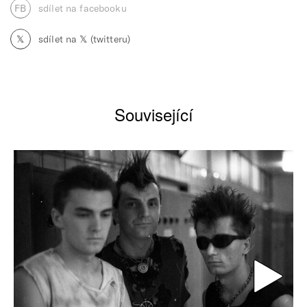
FB
sdílet na facebooku
𝕏
sdílet na 𝕏 (twitteru)
Související