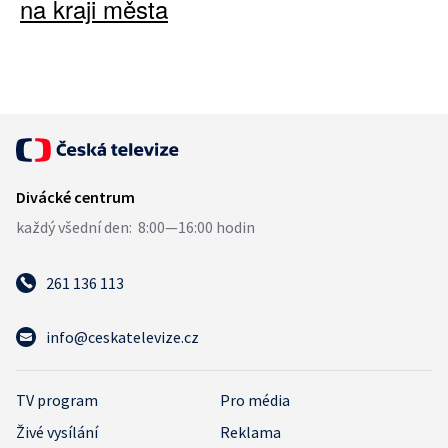
na kraji města
261 136 113
info@ceskatelevize.cz
TV program
Pro média
Živé vysílání
Reklama