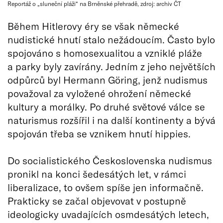
Reportáž o „sluneční pláži“ na Brněnské přehradě, zdroj: archiv ČT
Během Hitlerovy éry se však německé
nudistické hnutí stalo nežádoucím. Často bylo
spojováno s homosexualitou a vzniklé pláže
a parky byly zavírány. Jedním z jeho největších
odpůrců byl Hermann Göring, jenž nudismus
považoval za vyložené ohrožení německé
kultury a morálky. Po druhé světové válce se
naturismus rozšířil i na další kontinenty a bývá
spojován třeba se vznikem hnutí hippies.
Do socialistického Československa nudismus
pronikl na konci šedesátých let, v rámci
liberalizace, to ovšem spíše jen informačně.
Prakticky se začal objevovat v postupně
ideologicky uvadajících osmdesátých letech,