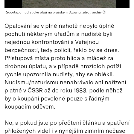
Reportáž o nudistické pláži na pražském Džbánu, zdroj: archiv ČT
Opalování se v plné nahotě nebylo úplně
pochuti některým úřadům a nudisté byli
nejednou konfrontováni s Veřejnou
bezpečností, tedy policií, řeklo by se dnes.
Přístupová místa proto hlídala mládež za
drobnou úplatu, a v případě hrozících potíží
rychle upozornila nudisty, aby se oblékli.
Nudismu/naturismu nenahrávalo ani nařízení
platné v ČSSR až do roku 1983, podle něhož
bylo koupání povolené pouze s řádným
koupacím oděvem.
No, a pokud jste po přečtení článku a spatření
přiložených videí i v nynějším zimním nečase