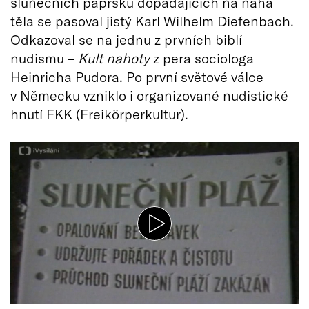
slunečních paprsků dopadajících na nahá
těla se pasoval jistý Karl Wilhelm Diefenbach.
Odkazoval se na jednu z prvních biblí
nudismu –
Kult nahoty
z pera sociologa
Heinricha Pudora. Po první světové válce
v Německu vzniklo i organizované nudistické
hnutí FKK (Freikörperkultur).