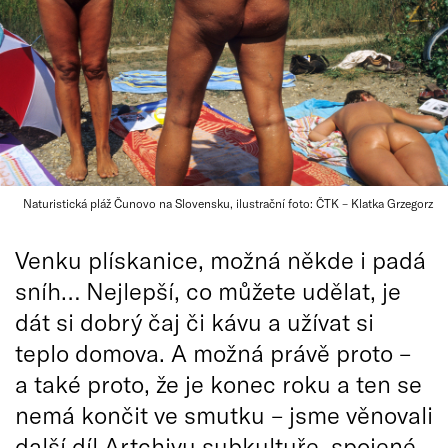
Naturistická pláž Čunovo na Slovensku, ilustrační foto: ČTK – Klatka Grzegorz
Venku plískanice, možná někde i padá
sníh… Nejlepší, co můžete udělat, je
dát si dobrý čaj či kávu a užívat si
teplo domova. A možná právě proto –
a také proto, že je konec roku a ten se
nemá končit ve smutku – jsme věnovali
další díl Artchivu subkultuře, spojené