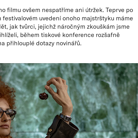
o filmu ovšem nespatříme ani útržek. Teprve po
m festivalovém uvedení onoho majstrštyku máme
ět, jak tvůrci, jejichž náročným zkouškám jsme
hlíželi, během tiskové konference rozšafně
na přihlouplé dotazy novinářů.