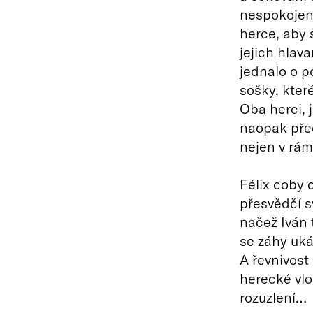
nespokojen
herce, aby 
jejich hlav
jednalo o p
sošky, kter
Oba herci, 
naopak před
nejen v rám
Félix coby 
přesvědčí sv
načež Iván 
se záhy uká
A řevnivost
herecké vl
rozuzlení…