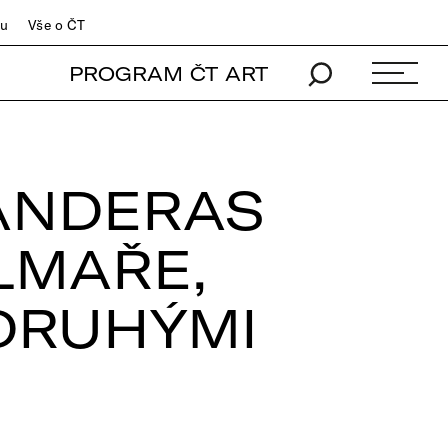
du
Vše o ČT
PROGRAM ČT ART
BANDERAS
ILMAŘE,
 DRUHÝMI