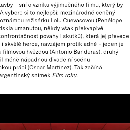
tavby – sní o vzniku výjimečného filmu, který by
 A vybere si to nejlepší: mezinárodně ceněný
toznámou režisérku Lolu Cuevasovou (Penélope
vtiskla umanutou, někdy však překvapivě
konfrontačnost povahy i skutků), která jej převede
 i skvělé herce, navzájem protikladné – jeden je
 filmovou hvězdou (Antonio Banderas), druhý
il méně nápadnou divadelní scénu
kou práci (Oscar Martínez). Tak začíná
argentinský snímek
Film roku
.