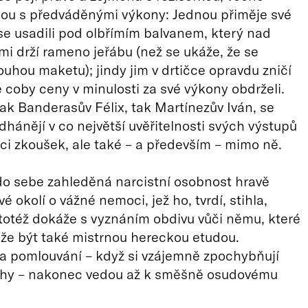
ou s předváděnými výkony: Jednou přiměje své
se usadili pod olbřímím balvanem, který nad
ami drží rameno jeřábu (než se ukáže, že se
ouhou maketu); jindy jim v drtičce opravdu zničí
é coby ceny v minulosti za své výkony obdrželi.
jak Banderasův Félix, tak Martínezův Iván, se
hánějí v co největší uvěřitelnosti svých výstupů
ci zkoušek, ale také – a především – mimo ně.
do sebe zahleděná narcistní osobnost hravě
é okolí o vážné nemoci, jež ho, tvrdí, stihla,
totéž dokáže s vyznáním obdivu vůči němu, které
že být také mistrnou hereckou etudou.
 a pomlouvání – když si vzájemně zpochybňují
ohy – nakonec vedou až k směšně osudovému