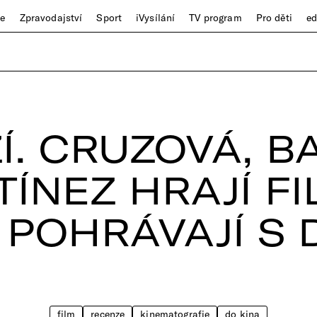
ze
Zpravodajství
Sport
iVysílání
TV program
Pro děti
e
ZÍ. CRUZOVÁ, 
ÍNEZ HRAJÍ F
I POHRÁVAJÍ S
film
recenze
kinematografie
do kina