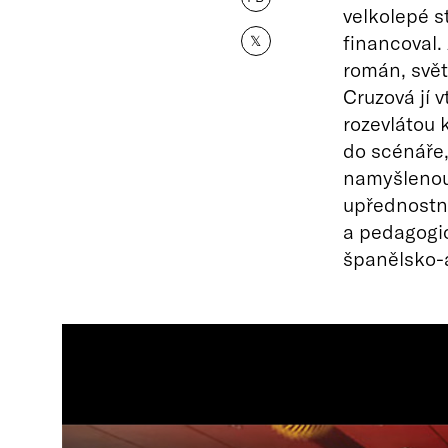
velkolepé s
financoval.
𝕏
román, svě
Cruzová jí 
rozevlátou 
do scénáře,
namyšlenou
upřednostn
a pedagogic
španělsko-