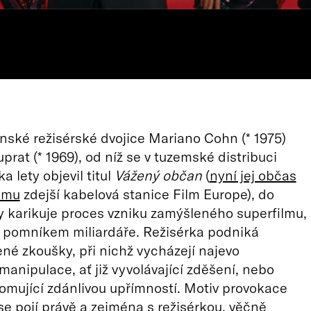
inské režisérské dvojice Mariano Cohn (* 1975)
prat (* 1969), od níž se v tuzemské distribuci
a lety objevil titul
Vážený občan
(
nyní jej občas
amu
zdejší kabelová stanice Film Europe), do
 karikuje proces vzniku zamýšleného superfilmu,
 pomníkem miliardáře. Režisérka podniká
né zkoušky, při nichž vycházejí najevo
manipulace, ať již vyvolávající zděšení, nebo
mující zdánlivou upřímností. Motiv provokace
se pojí právě a zejména s režisérkou, věčně