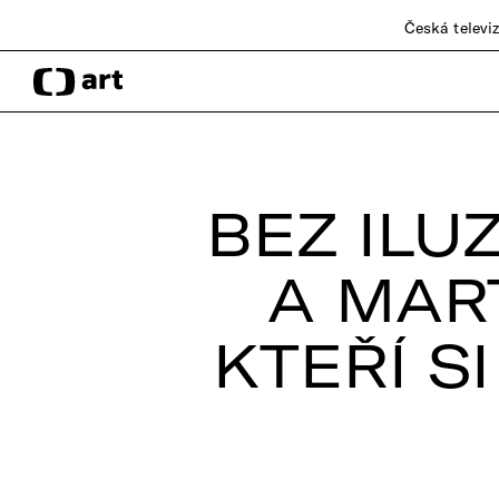
Česká televi
BEZ ILU
A MART
KTEŘÍ S