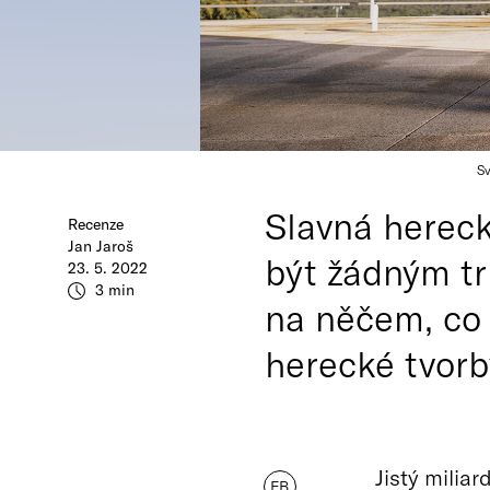
Sv
Slavná hereck
Recenze
Jan Jaroš
být žádným tr
23. 5. 2022
3 min
na něčem, co
herecké tvorb
Jistý miliar
FB