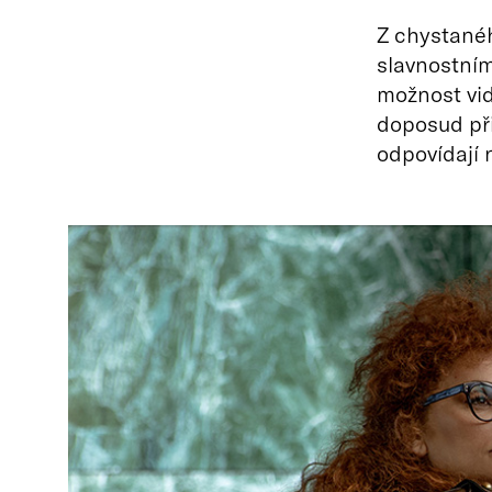
Z chystanéh
slavnostní
možnost vid
doposud při
odpovídají 