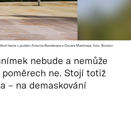
živé herce v podání Antonia Banderase a Oscara Martíneze, foto: Bonton
e snímek nebude a nemůže
poměrech ne. Stojí totiž
da – na demaskování