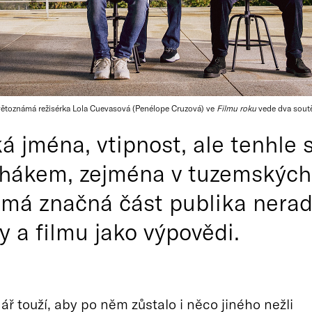
ětoznámá režisérka Lola Cuevasová (Penélope Cruzová) ve
Filmu roku
vede dva soutě
á jména, vtipnost, ale tenhl
hákem, zejména v tuzemských 
 má značná část publika nera
y a filmu jako výpovědi.
dář touží, aby po něm zůstalo i něco jiného nežli