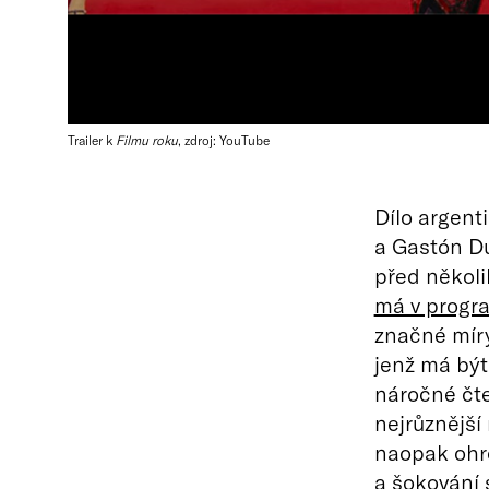
Trailer k
Filmu roku
, zdroj: YouTube
Dílo argent
a Gastón Du
před několik
má v progr
značné míry
jenž má být
náročné čte
nejrůznější 
naopak ohro
a šokování 