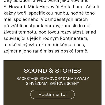
City Solution, anebo tvůrci jako Rowland
S. Howard, Mick Harvey či Anita Lane. Ačkoli
každý tvořil specifickou hudbu, hodně toho
měli společného. V osmdesátých letech
převrátili postpunk naruby, zanesli do něj
životní temnotu, pocitovou rozevlátost, snad
související s jejich rodným kontinentem,
a také silný vztah k americkému blues,
zejména jeho rané mississippské formě.
SOUND & STORIES
BACKSTAGE ROZHOVORY DANA SYWALY
S HVĚZDAMI SVĚTOVÉ SCÉNY
Pustím si to!