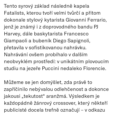
Tento syrový základ následně kapela
Fatalists, kterou tvoří velmi tvůrčí a přitom
dokonale stylový kytarista Giovanni Ferrario,
jenž je známý i z doprovodného bandu PJ
Harvey, dále baskytarista Francesco
Giampaoli a bubeník Diego Sapignoli,
přetavila v sofistikovanou nahrávku.
Nahrávání ovšem probíhalo v dalším
neobvyklém prostředí: v unikátním plovoucím
studiu na jezeře Puccini nedaleko Florencie.
Můžeme se jen domýšlet, zda právě to
zapříčinilo nebývalou odlehčenost a dokonce
jakousi „tekutost“ aranžmá. Výsledkem je
každopádně žánrový crossover, který někteří
publicisté docela trefně označují – v odkazu