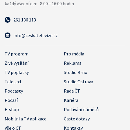
261 136 113
info@ceskatelevize.cz
TV program
Pro média
Živé vysílání
Reklama
TV poplatky
Studio Brno
Teletext
Studio Ostrava
Podcasty
Rada ČT
Počasí
Kariéra
E-shop
Podávání námětů
Mobilní a TV aplikace
Časté dotazy
Vše o ČT
Kontakty