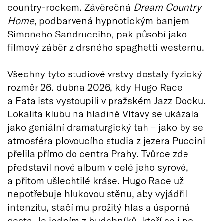
country-rockem. Závěrečná
Dream Country
Home
, podbarvená hypnotickým banjem
Simoneho Sandrucciho, pak působí jako
filmový záběr z drsného spaghetti westernu.
Všechny tyto studiové vrstvy dostaly fyzický
rozměr 26. dubna 2026, kdy Hugo Race
a Fatalists vystoupili v pražském Jazz Docku.
Lokalita klubu na hladině Vltavy se ukázala
jako geniální dramaturgický tah – jako by se
atmosféra plovoucího studia z jezera Puccini
přelila přímo do centra Prahy. Tvůrce zde
představil nové album v celé jeho syrové,
a přitom ušlechtilé kráse. Hugo Race už
nepotřebuje hlukovou stěnu, aby vyjádřil
intenzitu, stačí mu prožitý hlas a úsporná
gesta. Je jedním z hudebníků, kteří se i po