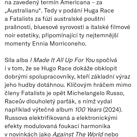
na zavedený termín Americana – za
„Australianu“. Tedy v podání Huga Race
a Fatalists za fúzi australské pouštní
prašnosti, bluesové syrovosti a italské filmové
noir estetiky, připomínající ty nejtemnější
momenty Ennia Morriconeho.
Síla alba
I Made It All Up For You
spočívá
i v tom, že se Hugo Race dokáže obklopit
dobrými spolupracovníky, kteří základní výraz
jeho hudby dotáhnou. Klíčovým hráčem mimo
členy Fatalists je opět Michelangelo Russo,
Raceův dlouholetý parťák, s nímž vydal
například výtečné album
100 Years
(2024).
Russova elektrifikovaná a elektronickými
efekty modulovaná foukací harmonika
v novinkách jako
Against The World
nebo