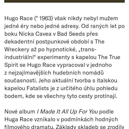
Hugo Race (* 1963) však nikdy nebyl mužem
jedné éry nebo jedné adresy. Od raných let po
boku Nicka Cavea v Bad Seeds přes
dekadentní postpunkové období s The
Wreckery až po hypnotické, „trans-
industriální“ experimenty s kapelou The True
Spirit se Hugo Race vypracoval v jednoho
z nejzajímavějších hudebních nomádů
současnosti. Jeho aktuální tvorba s italskou
kapelou Fatalists je z určitého úhlu pohledu
bodem, kde se všechny tyto cesty protínají.
Nové album
I Made It All Up For You
podle
Huga Race vznikalo v podmínkách hodných
filmového dramatu. Základy skladeb se zrodily