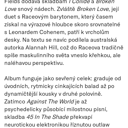
Fields dodává skladbám
I Collide
a
Broken
Love
snový nádech. Zvláště
Broken Love
, její
duet s Raceovým barytonem, který časem
získal na výrazové hloubce skoro srovnatelné
s Leonardem Cohenem, patří k vrcholům
desky. Na textu se navíc podílela australská
autorka Alannah Hill, což do Raceova tradičně
spíše maskulinního světa vneslo křehkou, ale
naléhavou perspektivu.
Album funguje jako sevřený celek: graduje od
úvodních, rytmicky cinkajících balad až po
dynamičtější kousky v druhé polovině.
Zatímco
Against The World
je až
psychedelicky působící milostnou písní,
skladba
45 In The Shade
překvapí
neurotickou elektronikou říznutou outlaw