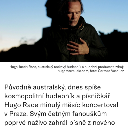
Hugo Justin Race, australský rockový hudebník a hudební producent, zdroj:
hugoracemusic.com, foto: Corrado Vasquez
Původně australský, dnes spíše
kosmopolitní hudebník a písničkář
Hugo Race minulý měsíc koncertoval
v Praze. Svým četným fanouškům
poprvé naživo zahrál písně z nového