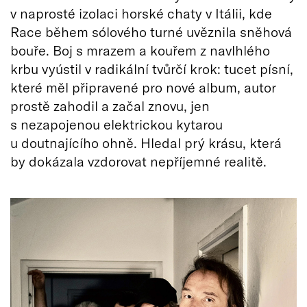
v naprosté izolaci horské chaty v Itálii, kde
Race během sólového turné uvěznila sněhová
bouře. Boj s mrazem a kouřem z navlhlého
krbu vyústil v radikální tvůrčí krok: tucet písní,
které měl připravené pro nové album, autor
prostě zahodil a začal znovu, jen
s nezapojenou elektrickou kytarou
u doutnajícího ohně. Hledal prý krásu, která
by dokázala vzdorovat nepříjemné realitě.