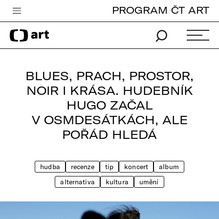
PROGRAM ČT ART
Česká televize
Zpravodajství
Sport
BLUES, PRACH, PROSTOR,
iVysílání
NOIR I KRÁSA. HUDEBNÍK
HUGO ZAČAL
TV program
V OSMDESÁTKÁCH, ALE
Pro děti
POŘÁD HLEDÁ
edu
Vše o ČT
hudba
recenze
tip
koncert
album
alternativa
kultura
umění