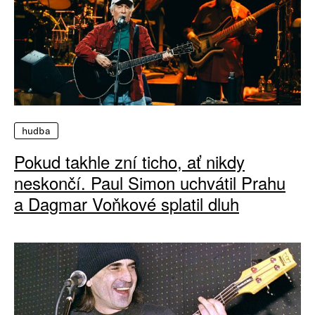
hudba
Pokud takhle zní ticho, ať nikdy
neskončí. Paul Simon uchvátil Prahu
a Dagmar Voňkové splatil dluh