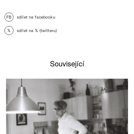
FB
sdílet na facebooku
𝕏
sdílet na 𝕏 (twitteru)
Související