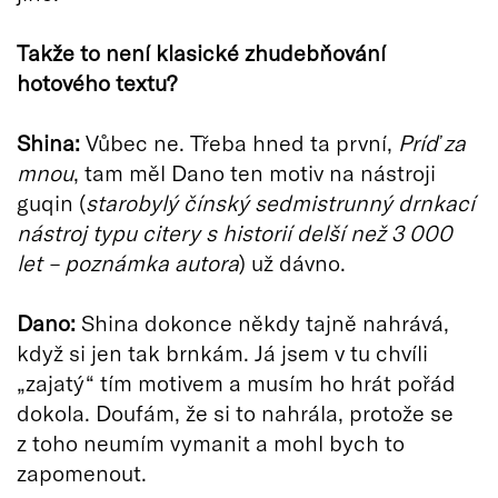
Takže to není klasické zhudebňování
hotového textu?
Shina:
Vůbec ne. Třeba hned ta první,
Príď za
mnou
, tam měl Dano ten motiv na nástroji
guqin (
starobylý čínský sedmistrunný drnkací
nástroj typu citery s historií delší než 3 000
let – poznámka autora
) už dávno.
Dano:
Shina dokonce někdy tajně nahrává,
když si jen tak brnkám. Já jsem v tu chvíli
„zajatý“ tím motivem a musím ho hrát pořád
dokola. Doufám, že si to nahrála, protože se
z toho neumím vymanit a mohl bych to
zapomenout.