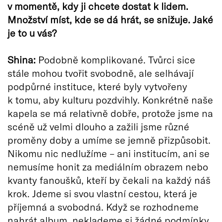
v momentě, kdy ji chcete dostat k lidem.
Množství míst, kde se dá hrát, se snižuje. Jaké
je to u vás?
Shina:
Podobně komplikované. Tvůrci sice
stále mohou tvořit svobodně, ale selhávají
podpůrné instituce, které byly vytvořeny
k tomu, aby kulturu pozdvihly. Konkrétně naše
kapela se má relativně dobře, protože jsme na
scéně už velmi dlouho a zažili jsme různé
proměny doby a umíme se jemně přizpůsobit.
Nikomu nic nedlužíme – ani institucím, ani se
nemusíme honit za mediálním obrazem nebo
kvanty fanoušků, kteří by čekali na každý náš
krok. Jdeme si svou vlastní cestou, která je
příjemná a svobodná. Když se rozhodneme
nahrát album, neklademe si žádné podmínky.