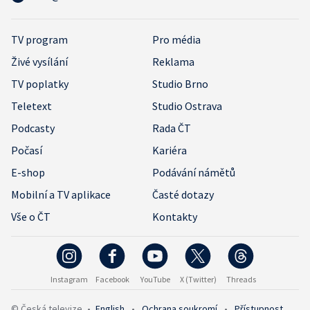
TV program
Pro média
Živé vysílání
Reklama
TV poplatky
Studio Brno
Teletext
Studio Ostrava
Podcasty
Rada ČT
Počasí
Kariéra
E-shop
Podávání námětů
Mobilní a TV aplikace
Časté dotazy
Vše o ČT
Kontakty
Instagram
Facebook
YouTube
X (Twitter)
Threads
© Česká televize
•
English
•
Ochrana soukromí
•
Přístupnost