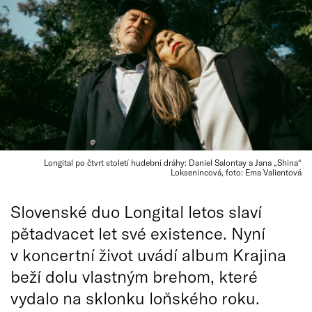
Longital po čtvrt století hudební dráhy: Daniel Salontay a Jana „Shina“
Loksenincová, foto: Ema Valientová
Slovenské duo Longital letos slaví
pětadvacet let své existence. Nyní
v koncertní život uvádí album Krajina
beží dolu vlastným brehom, které
vydalo na sklonku loňského roku.