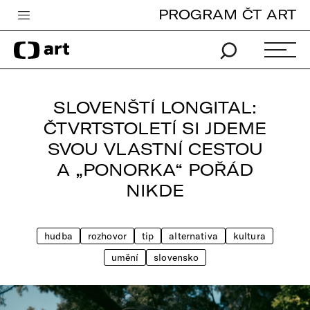
PROGRAM ČT ART
Česká televize
Zpravodajství
Sport
SLOVENŠTÍ LONGITAL:
iVysílání
ČTVRTSTOLETÍ SI JDEME
SVOU VLASTNÍ CESTOU
TV program
A „PONORKA“ POŘÁD
Pro děti
NIKDE
edu
Vše o ČT
hudba
rozhovor
tip
alternativa
kultura
umění
slovensko