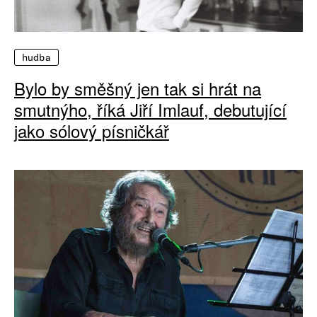
hudba
Bylo by směšný jen tak si hrát na
smutnýho, říká Jiří Imlauf, debutující
jako sólový písničkář