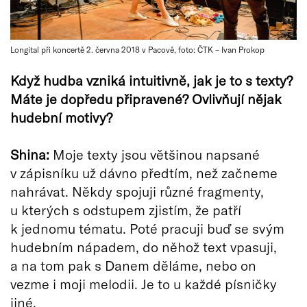
Longital při koncertě 2. června 2018 v Pacově, foto: ČTK – Ivan Prokop
Když hudba vzniká intuitivně, jak je to s texty?
Máte je dopředu připravené? Ovlivňují nějak
hudební motivy?
Shina:
Moje texty jsou většinou napsané
v zápisníku už dávno předtím, než začneme
nahrávat. Někdy spojuji různé fragmenty,
u kterých s odstupem zjistím, že patří
k jednomu tématu. Poté pracuji buď se svým
hudebním nápadem, do něhož text vpasuji,
a na tom pak s Danem děláme, nebo on
vezme i moji melodii. Je to u každé písničky
jiné.