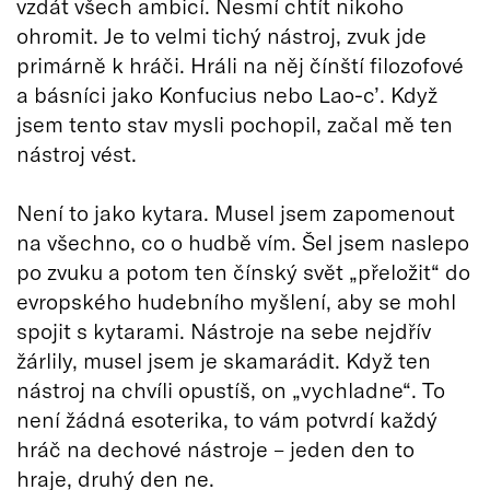
vzdát všech ambicí. Nesmí chtít nikoho
ohromit. Je to velmi tichý nástroj, zvuk jde
primárně k hráči. Hráli na něj čínští filozofové
a básníci jako Konfucius nebo Lao-c’. Když
jsem tento stav mysli pochopil, začal mě ten
nástroj vést.
Není to jako kytara. Musel jsem zapomenout
na všechno, co o hudbě vím. Šel jsem naslepo
po zvuku a potom ten čínský svět „přeložit“ do
evropského hudebního myšlení, aby se mohl
spojit s kytarami. Nástroje na sebe nejdřív
žárlily, musel jsem je skamarádit. Když ten
nástroj na chvíli opustíš, on „vychladne“. To
není žádná esoterika, to vám potvrdí každý
hráč na dechové nástroje – jeden den to
hraje, druhý den ne.