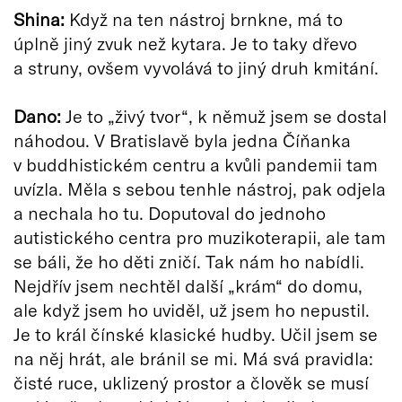
Shina:
Když na ten nástroj brnkne, má to
úplně jiný zvuk než kytara. Je to taky dřevo
a struny, ovšem vyvolává to jiný druh kmitání.
Dano:
Je to „živý tvor“, k němuž jsem se dostal
náhodou. V Bratislavě byla jedna Číňanka
v buddhistickém centru a kvůli pandemii tam
uvízla. Měla s sebou tenhle nástroj, pak odjela
a nechala ho tu. Doputoval do jednoho
autistického centra pro muzikoterapii, ale tam
se báli, že ho děti zničí. Tak nám ho nabídli.
Nejdřív jsem nechtěl další „krám“ do domu,
ale když jsem ho uviděl, už jsem ho nepustil.
Je to král čínské klasické hudby. Učil jsem se
na něj hrát, ale bránil se mi. Má svá pravidla:
čisté ruce, uklizený prostor a člověk se musí