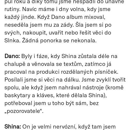
půl roku a díky tomu jsme nespadli do únavné
rutiny. Navíc máme i dny volna, kdy jsme
každý jinde. Když Dano album mixoval,
neseděla jsem mu za zády. Šla jsem si po
svých, nakoupit, uvařit nebo řešit věci do
Slnka. Žádná ponorka se nekonala.
Dano:
Byly i fáze, kdy Shina zůstala déle na
chalupě a věnovala se textům, zatímco já
pracoval na produkci rozdělaných písniček.
Posílali jsme si věci na dálku. Jsme zvyklí tvořit
spolu, ale když jsem nahrával nástroje (kromě
baskytary a kláves, které dělala Shina),
potřeboval jsem u toho být sám, bez
„pozorovatele“.
Shina:
On je velmi nervózní, když tam jsem