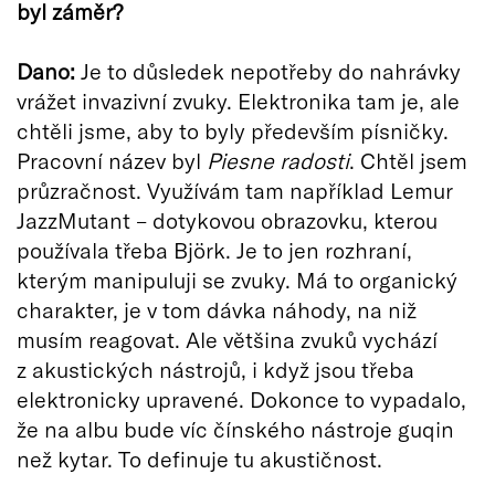
byl záměr?
Dano:
Je to důsledek nepotřeby do nahrávky
vrážet invazivní zvuky. Elektronika tam je, ale
chtěli jsme, aby to byly především písničky.
Pracovní název byl
Piesne radosti
. Chtěl jsem
průzračnost. Využívám tam například Lemur
JazzMutant – dotykovou obrazovku, kterou
používala třeba Björk. Je to jen rozhraní,
kterým manipuluji se zvuky. Má to organický
charakter, je v tom dávka náhody, na niž
musím reagovat. Ale většina zvuků vychází
z akustických nástrojů, i když jsou třeba
elektronicky upravené. Dokonce to vypadalo,
že na albu bude víc čínského nástroje guqin
než kytar. To definuje tu akustičnost.