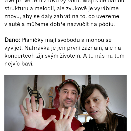
živé provedení znovu vytvořit. Mají sice danou
strukturu a melodii, ale zvukově je vyrábíme
znovu, aby se daly zahrát na to, co uvezeme
v autě a můžeme dobře nazvučit na pódiu.
Dano:
Písničky mají svobodu a mohou se
vyvíjet. Nahrávka je jen první záznam, ale na
koncertech žijí svým životem. A to nás na tom
nejvíc baví.