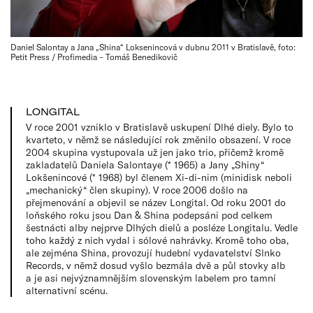
Daniel Salontay a Jana „Shina“ Loksenincová v dubnu 2011 v Bratislavě, foto:
Petit Press / Profimedia – Tomáš Benedikovič
LONGITAL
V roce 2001 vzniklo v Bratislavě uskupení Dlhé diely. Bylo to
kvarteto, v němž se následující rok změnilo obsazení. V roce
2004 skupina vystupovala už jen jako trio, přičemž kromě
zakladatelů Daniela Salontaye (* 1965) a Jany „Shiny“
Lokšenincové (* 1968) byl členem Xi-di-nim (minidisk neboli
„mechanický“ člen skupiny). V roce 2006 došlo na
přejmenování a objevil se název Longital. Od roku 2001 do
loňského roku jsou Dan & Shina podepsáni pod celkem
šestnácti alby nejprve Dlhých dielů a posléze Longitalu. Vedle
toho každý z nich vydal i sólové nahrávky. Kromě toho oba,
ale zejména Shina, provozují hudební vydavatelství Slnko
Records, v němž dosud vyšlo bezmála dvě a půl stovky alb
a je asi nejvýznamnějším slovenským labelem pro tamní
alternativní scénu.