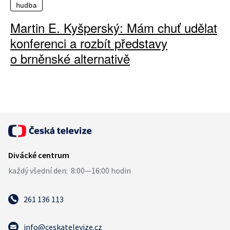
hudba
Martin E. Kyšperský: Mám chuť udělat
konferenci a rozbít představy
o brněnské alternativě
261 136 113
info@ceskatelevize.cz