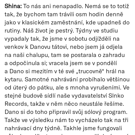
Shina:
To nás ani nenapadlo. Nemá se to totiž
tak, že bychom tam trávili osm hodin denně
jako v klasickém zaměstnání, kde upadneš do
rutiny. Náš život je pestrý. Týdny ve studiu
vypadaly tak, že jsme v sobotu odjížděli na
venkov k Danovu tátovi, nebo jsem já odjela
na naši chalupu, tam se postarala o zahradu
a odpočinula si; vracela jsem se v pondělí
a Dano si mezitím v té své „trucovně“ hrál na
kytaru. Samotné nahrávání probíhalo většinou
od úterý do pátku, ale s mnoha vyrušeními. Ve
stejné budově sídlí naše vydavatelství Slnko
Records, takže v něm něco neustále řešíme.
Dano si do toho připravil svůj sólový program.
Takže ve výsledku nám to vycházelo tak na tři
nahrávací dny týdně. Takhle jsme fungovali