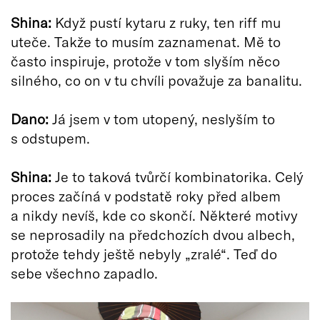
Shina:
Když pustí kytaru z ruky, ten riff mu
uteče. Takže to musím zaznamenat. Mě to
často inspiruje, protože v tom slyším něco
silného, co on v tu chvíli považuje za banalitu.
Dano:
Já jsem v tom utopený, neslyším to
s odstupem.
Shina:
Je to taková tvůrčí kombinatorika. Celý
proces začíná v podstatě roky před albem
a nikdy nevíš, kde co skončí. Některé motivy
se neprosadily na předchozích dvou albech,
protože tehdy ještě nebyly „zralé“. Teď do
sebe všechno zapadlo.