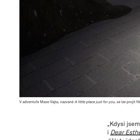
V adventuře Maxe Vajta, nazvané
A little place just for you
, se lze projít
„Kdysi jsem
i
Dear Esth