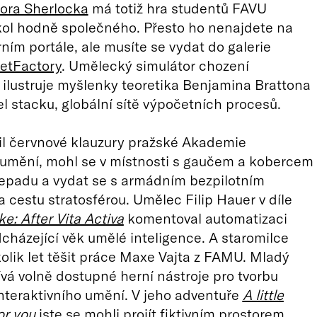
ora Sherlocka
má totiž hra studentů FAVU
kol hodně společného. Přesto ho nenajdete na
ím portále, ale musíte se vydat do galerie
etFactory
. Umělecký simulátor chození
ilustruje myšlenky teoretika Benjamina Brattona
l stacku, globální sítě výpočetních procesů.
il červnové klauzury pražské Akademie
 umění, mohl se v místnosti s gaučem a kobercem
epadu a vydat se s armádním bezpilotním
 cestu stratosférou. Umělec Filip Hauer v díle
ke: After Vita Activa
komentoval automatizaci
cházející věk umělé inteligence. A staromilce
olik let těšit práce Maxe Vajta z FAMU. Mladý
ívá volně dostupné herní nástroje pro tvorbu
nteraktivního umění. V jeho adventuře
A little
or you
jste se mohli projít fiktivním prostorem