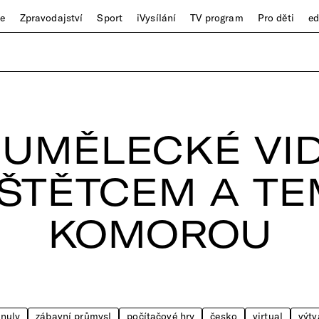
ze
Zpravodajství
Sport
iVysílání
TV program
Pro děti
e
 UMĚLECKÉ VI
 ŠTĚTCEM A T
KOMOROU
 nuly
zábavní průmysl
počítačové hry
česko
virtual
výtv