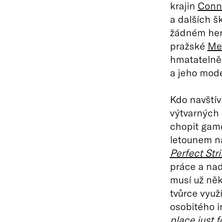
krajin
Conn
a dalších š
žádném hern
pražské
Me
hmatatelně 
a jeho mode
Kdo navštív
výtvarných
chopit gam
letounem na
Perfect Stri
práce a nad
musí už něk
tvůrce využ
osobitého i
place just f