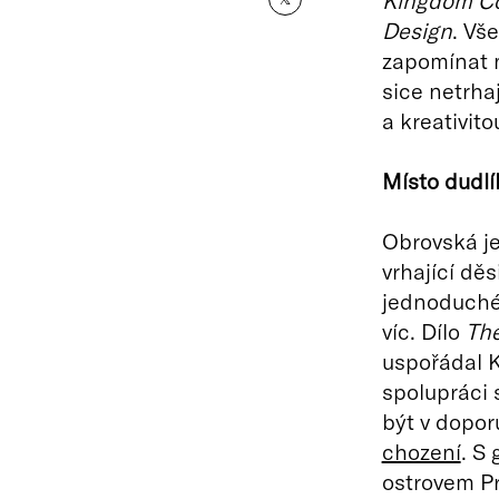
Kingdom Co
Design
. Vš
zapomínat na
sice netrhaj
a kreativito
Místo dudl
Obrovská je
vrhající dě
jednoduché 
víc. Dílo
The
uspořádal K
spolupráci 
být v dopo
chození
. S
ostrovem Pr