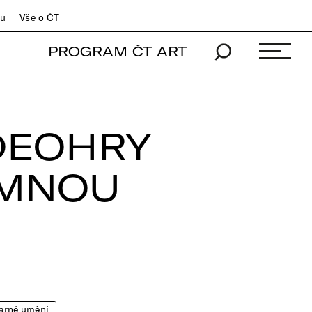
du
Vše o ČT
PROGRAM ČT ART
DEOHRY
EMNOU
arné umění