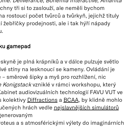
me: Deliverance
,
Bohemia Interactive
,
Amanita
echny tři si to zaslouží, ale neměli bychom
 rostoucí počet tvůrců a tvůrkyň, jejichž tituly
í žebříčky prodejnosti, ale i tak hýří nápady
u.
íku gamepad
skyně je plná krápníků a v dálce pulzuje světlo
sivé stíny na lesknoucí se kameny. Ovládání je
– směrové šipky a myš pro rozhlížení, nic
 Konigstack
vzniklé v rámci workshopu, který
abinet audiovizuálních technologií FAVU VUT ve
s kolektivy
Diffractions
a
BCAA
, by klidně mohlo
ručených hrách vedle
nejslavnějších simulátorů
 generovaným
oteus a s atmosférickými výlety do imaginárních