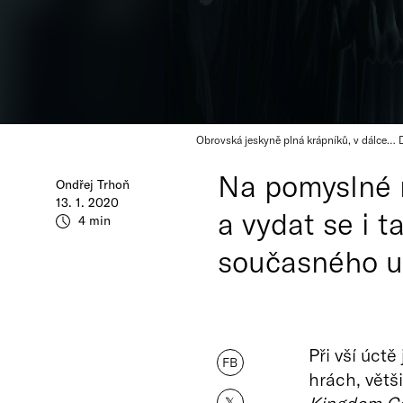
Obrovská jeskyně plná krápníků, v dálce… 
Na pomyslné m
Ondřej Trhoň
13. 1. 2020
a vydat se i 
4 min
současného u
Při vší úct
FB
hrách, větš
𝕏