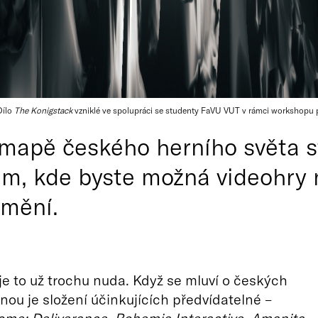
Dílo
The Konigstack
vzniklé ve spolupráci se studenty FaVU VUT v rámci workshopu p
apě českého herního světa sta
tam, kde byste možná videohry 
mění.
ě je to už trochu nuda. Když se mluví o českých
inou je složení účinkujících předvídatelné –