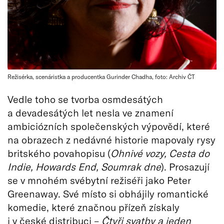
Režisérka, scenáristka a producentka Gurinder Chadha, foto: Archiv ČT
Vedle toho se tvorba osmdesátých
a devadesátých let nesla ve znamení
ambiciózních společenských výpovědí, které
na obrazech z nedávné historie mapovaly rysy
britského povahopisu (
Ohnivé vozy, Cesta do
Indie, Howards End, Soumrak dne
). Prosazují
se v mnohém svébytní režiséři jako Peter
Greenaway. Své místo si obhájily romantické
komedie, které značnou přízeň získaly
i v české distribuci –
Čtyři svatby a jeden