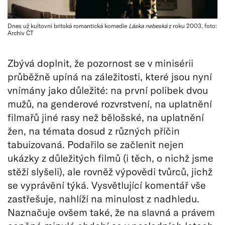
Dnes už kultovní britská romantická komedie
Láska nebeská
z roku 2003, foto:
Archiv ČT
Zbývá doplnit, že pozornost se v minisérii
průběžně upíná na záležitosti, které jsou nyní
vnímány jako důležité: na první polibek dvou
mužů, na genderové rozvrstvení, na uplatnění
filmařů jiné rasy než bělošské, na uplatnění
žen, na témata dosud z různých příčin
tabuizovaná. Podařilo se začlenit nejen
ukázky z důležitých filmů (i těch, o nichž jsme
stěží slyšeli), ale rovněž výpovědi tvůrců, jichž
se vyprávění týká. Vysvětlující komentář vše
zastřešuje, nahlíží na minulost z nadhledu.
Naznačuje ovšem také, že na slavná a právem