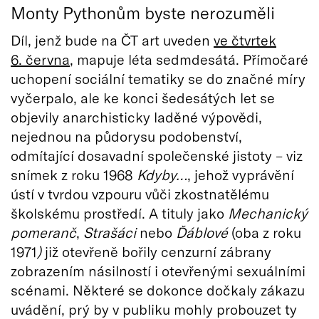
Monty Pythonům byste nerozuměli
Díl, jenž bude na ČT art uveden
ve čtvrtek
6. června
, mapuje léta sedmdesátá. Přímočaré
uchopení sociální tematiky se do značné míry
vyčerpalo, ale ke konci šedesátých let se
objevily anarchisticky laděné výpovědi,
nejednou na půdorysu podobenství,
odmítající dosavadní společenské jistoty – viz
snímek z roku 1968
Kdyby…
, jehož vyprávění
ústí v tvrdou vzpouru vůči zkostnatělému
školskému prostředí. A tituly jako
Mechanický
pomeranč
,
Strašáci
nebo
Ďáblové
(oba z roku
1971
)
již otevřeně bořily cenzurní zábrany
zobrazením násilností i otevřenými sexuálními
scénami. Některé se dokonce dočkaly zákazu
uvádění, prý by v publiku mohly probouzet ty