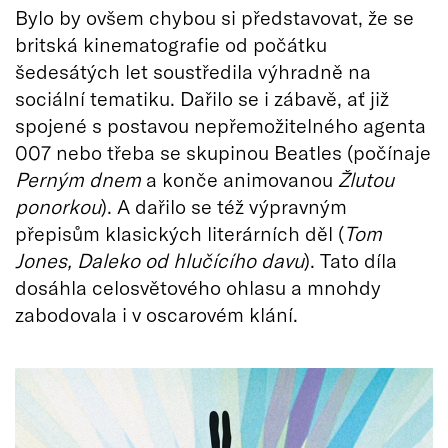
Bylo by ovšem chybou si představovat, že se
britská kinematografie od počátku
šedesátých let soustředila výhradně na
sociální tematiku. Dařilo se i zábavě, ať již
spojené s postavou nepřemožitelného agenta
007 nebo třeba se skupinou Beatles (počínaje
Perným dnem
a konče animovanou
Žlutou
ponorkou
). A dařilo se též výpravným
přepisům klasických literárních děl (
Tom
Jones, Daleko od hlučícího davu
). Tato díla
dosáhla celosvětového ohlasu a mnohdy
zabodovala i v oscarovém klání.