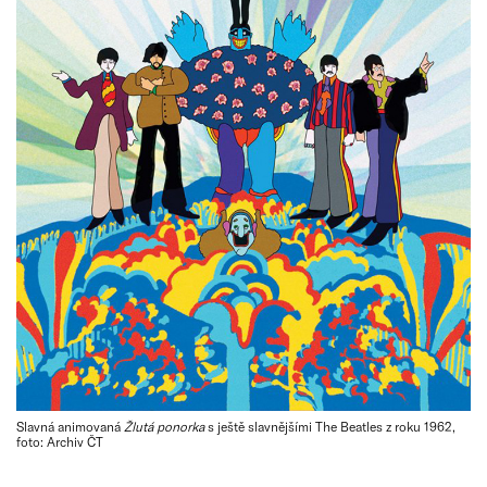
Slavná animovaná
Žlutá ponorka
s ještě slavnějšími The Beatles z roku 1962,
foto: Archiv ČT