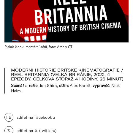
Plakát k dokumentární sérii, foto: Archiv ČT
MODERNÍ HISTORIE BRITSKÉ KINEMATOGRAFIE /
REEL BRITANNIA (VELKÁ BRIRÁNIE, 2022, 4
EPIZODY, CELKOVÁ STOPÁŽ 4 HODINY, 26 MINUT)
Scénář
a
režie:
Jon Shira,
střih:
Alex Barett,
vypravěč:
Nick
Helm.
FB
sdílet na facebooku
𝕏
sdílet na 𝕏 (twitteru)