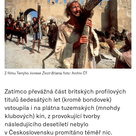
Z filmu Terryho Jonese
Život Briana
, foto: Archiv ČT
Zatímco převážná část britských profilových
titulů šedesátých let (kromě bondovek)
vstoupila i na plátna tuzemských (mnohdy
klubových) kin, z provokující tvorby
následujícího desetiletí nebylo
v Československu promítáno téměř nic.