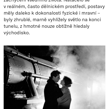
v reálném, často dělnickém prostředí, postavy
měly daleko k dokonalosti fyzické i mravní –
byly zhrublé, marně vyhlížely světlo na konci
tunelu, z hmotné nouze obtížně hledaly
východisko.