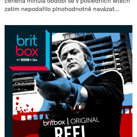
ceněná minulá období se v posledních letech
zatím nepodařilo plnohodnotně navázat…