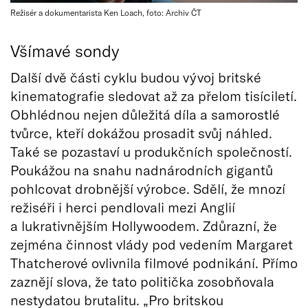
Režisér a dokumentarista Ken Loach, foto: Archiv ČT
Všímavé sondy
Další dvě části cyklu budou vývoj britské
kinematografie sledovat až za přelom tisíciletí.
Obhlédnou nejen důležitá díla a samorostlé
tvůrce, kteří dokážou prosadit svůj náhled.
Také se pozastaví u produkčních společností.
Poukážou na snahu nadnárodních gigantů
pohlcovat drobnější výrobce. Sdělí, že mnozí
režiséři i herci pendlovali mezi Anglií
a lukrativnějším Hollywoodem. Zdůrazní, že
zejména činnost vlády pod vedením Margaret
Thatcherové ovlivnila filmové podnikání. Přímo
zaznějí slova, že tato politička zosobňovala
nestydatou brutalitu. „Pro britskou