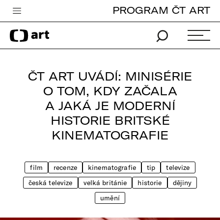
PROGRAM ČT ART
Česká televize
Zpravodajství
Sport
ČT ART UVÁDÍ: MINISÉRIE
iVysílání
O TOM, KDY ZAČALA
A JAKÁ JE MODERNÍ
TV program
HISTORIE BRITSKÉ
Pro děti
KINEMATOGRAFIE
edu
Vše o ČT
film
recenze
kinematografie
tip
televize
česká televize
velká británie
historie
dějiny
umění