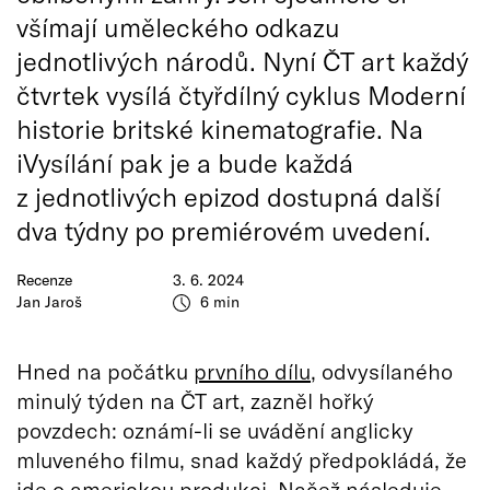
všímají uměleckého odkazu
jednotlivých národů. Nyní ČT art každý
čtvrtek vysílá čtyřdílný cyklus Moderní
historie britské kinematografie. Na
iVysílání pak je a bude každá
z jednotlivých epizod dostupná další
dva týdny po premiérovém uvedení.
Recenze
3. 6. 2024
Jan Jaroš
6 min
Hned na počátku
prvního dílu
, odvysílaného
minulý týden na ČT art, zazněl hořký
povzdech: oznámí-li se uvádění anglicky
mluveného filmu, snad každý předpokládá, že
jde o americkou produkci. Načež následuje