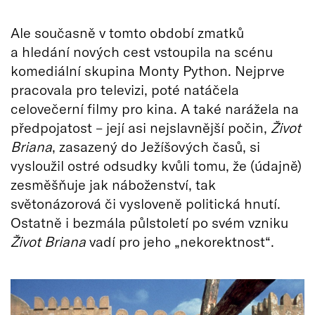
Ale současně v tomto období zmatků
a hledání nových cest vstoupila na scénu
komediální skupina Monty Python. Nejprve
pracovala pro televizi, poté natáčela
celovečerní filmy pro kina. A také narážela na
předpojatost – její asi nejslavnější počin,
Život
Briana
, zasazený do Ježíšových časů, si
vysloužil ostré odsudky kvůli tomu, že (údajně)
zesměšňuje jak náboženství, tak
světonázorová či vysloveně politická hnutí.
Ostatně i bezmála půlstoletí po svém vzniku
Život Briana
vadí pro jeho „nekorektnost“.