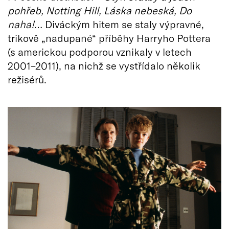
pohřeb, Notting Hill, Láska nebeská, Do
naha!
… Diváckým hitem se staly výpravné,
trikově „nadupané“ příběhy Harryho Pottera
(s americkou podporou vznikaly v letech
2001–2011), na nichž se vystřídalo několik
režisérů.