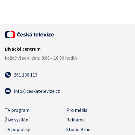
261 136 113
info@ceskatelevize.cz
TV program
Pro média
Živé vysílání
Reklama
TV poplatky
Studio Brno