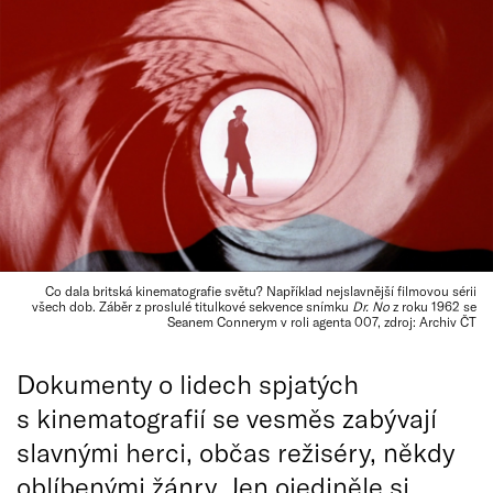
Co dala britská kinematografie světu? Například nejslavnější filmovou sérii
všech dob. Záběr z proslulé titulkové sekvence snímku
Dr. No
z roku 1962 se
Seanem Connerym v roli agenta 007, zdroj: Archiv ČT
Dokumenty o lidech spjatých
s kinematografií se vesměs zabývají
slavnými herci, občas režiséry, někdy
oblíbenými žánry. Jen ojediněle si