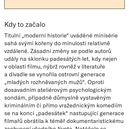
Kdy to začalo
Titulní „moderní historie“ uváděné minisérie
sahá svými kořeny do minulosti relativně
vzdálené. Zásadní změny se podle autorů
udály na sklonku padesátých let, kdy nejen
v oblasti filmu, nýbrž rovněž v literatuře
a divadle se vynořila ostrovní generace
„mladých rozhněvaných mužů“. Oproti
dosavadním ateliérovým psychologickým
sondám, případně důmyslně vystavěným
kriminálním či přímo vražednickým komediím
se na konci „padesátek“ nastupující generace
filmařů obrátila k téměř dokumentaristickému
zachycení všedního života. Natáčelo se