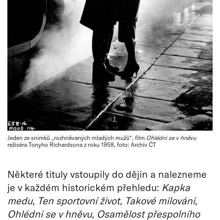
Jeden ze snímků „rozhněvaných mladých mužů“, film
Ohlédni se v hněvu
režiséra Tonyho Richardsona z roku 1958, foto: Archiv ČT
Některé tituly vstoupily do dějin a nalezneme
je v každém historickém přehledu:
Kapka
medu, Ten sportovní život, Takové milování
,
Ohlédni se v hněvu
,
Osamělost přespolního