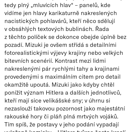
tedy plný „mluvících hlav“ – panelů, kde
vidíme jen hlavy karikaturně nakreslených
nacistických pohlavárů, kteří něco sdělují
v obsáhlých textových bublinách. Řada
z těchto políček se dokonce obejde úplně bez
pozadí. Mizuki je ovšem střídá s detailními
fotorealistickými výjevy krajiny nebo velkých
bitevních scenérií. Kontrast mezi lidmi
nakreslenými pár rychlými tahy a krajinami
provedenými s maximálním citem pro detail
okamžitě upoutá. Mizuki jako kdyby chtěl
ponížit význam Hitlera a dalších jednotlivců,
kteří mají sice velikášské sny; v úhrnu si
nezaslouží takovou pozornost jako majestátní
rakouské hory či pláň plná mrtvých vojáků.
Tím spíš, že postavy v jeho podání vypadají
vyloženě komicky – Hitlera tvůrce často kreslí