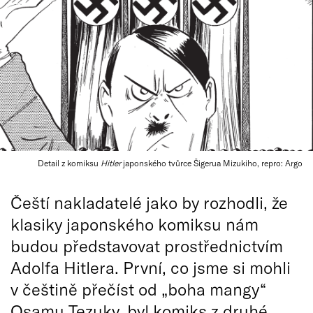
Detail z komiksu
Hitler
japonského tvůrce Šigerua Mizukiho, repro: Argo
Čeští nakladatelé jako by rozhodli, že
klasiky japonského komiksu nám
budou představovat prostřednictvím
Adolfa Hitlera. První, co jsme si mohli
v češtině přečíst od „boha mangy“
Osamu Tezuky, byl komiks z druhé