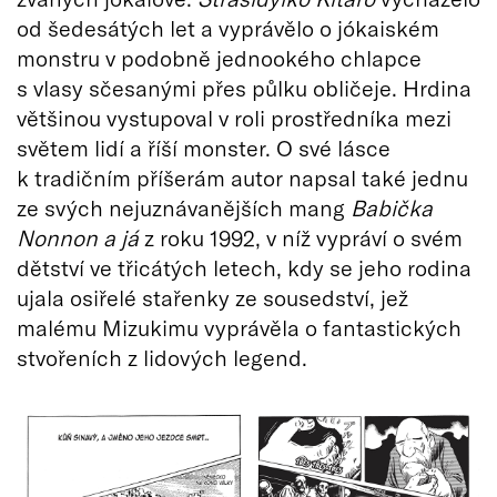
od šedesátých let a vyprávělo o jókaiském
monstru v podobně jednookého chlapce
s vlasy sčesanými přes půlku obličeje. Hrdina
většinou vystupoval v roli prostředníka mezi
světem lidí a říší monster. O své lásce
k tradičním příšerám autor napsal také jednu
ze svých nejuznávanějších mang
Babička
Nonnon a já
z roku 1992, v níž vypráví o svém
dětství ve třicátých letech, kdy se jeho rodina
ujala osiřelé stařenky ze sousedství, jež
malému Mizukimu vyprávěla o fantastických
stvořeních z lidových legend.