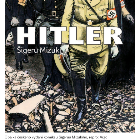
Obálka českého vydání komiksu Šigerua Mizukiho, repro: Argo