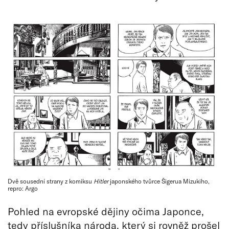
Dvě sousední strany z komiksu
Hitler
japonského tvůrce Šigerua Mizukiho,
repro: Argo
Pohled na evropské dějiny očima Japonce,
tedy příslušníka národa, který si rovněž prošel