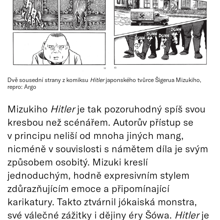
Dvě sousední strany z komiksu
Hitler
japonského tvůrce Šigerua Mizukiho,
repro: Argo
Mizukiho
Hitler
je tak pozoruhodný spíš svou
kresbou než scénářem. Autorův přístup se
v principu neliší od mnoha jiných mang,
nicméně v souvislosti s námětem díla je svým
způsobem osobitý. Mizuki kreslí
jednoduchým, hodně expresivním stylem
zdůrazňujícím emoce a připomínající
karikatury. Takto ztvárnil jókaiská monstra,
své válečné zážitky i dějiny éry Šówa.
Hitler
je