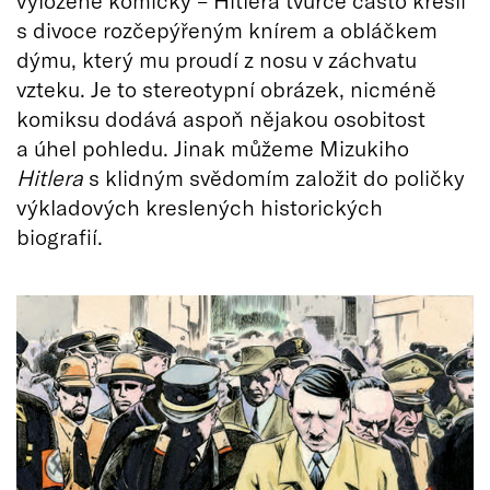
s divoce rozčepýřeným knírem a obláčkem
dýmu, který mu proudí z nosu v záchvatu
vzteku. Je to stereotypní obrázek, nicméně
komiksu dodává aspoň nějakou osobitost
a úhel pohledu. Jinak můžeme Mizukiho
Hitlera
s klidným svědomím založit do poličky
výkladových kreslených historických
biografií.