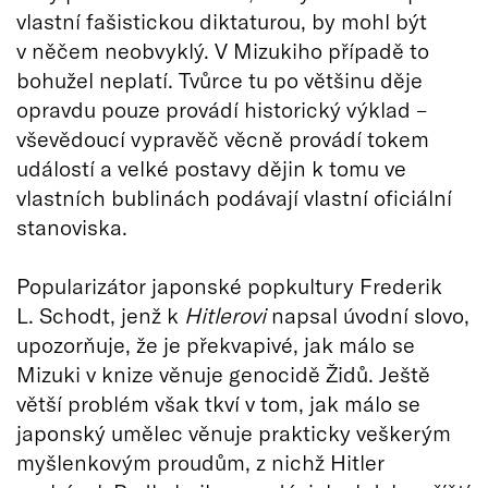
vlastní fašistickou diktaturou, by mohl být
v něčem neobvyklý. V Mizukiho případě to
bohužel neplatí. Tvůrce tu po většinu děje
opravdu pouze provádí historický výklad –
vševědoucí vypravěč věcně provádí tokem
událostí a velké postavy dějin k tomu ve
vlastních bublinách podávají vlastní oficiální
stanoviska.
Popularizátor japonské popkultury Frederik
L. Schodt, jenž k
Hitlerovi
napsal úvodní slovo,
upozorňuje, že je překvapivé, jak málo se
Mizuki v knize věnuje genocidě Židů. Ještě
větší problém však tkví v tom, jak málo se
japonský umělec věnuje prakticky veškerým
myšlenkovým proudům, z nichž Hitler