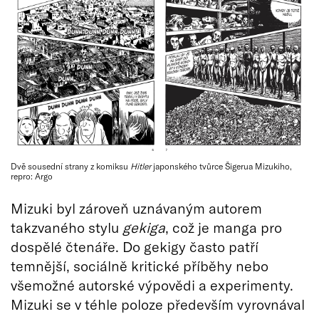
Dvě sousední strany z komiksu
Hitler
japonského tvůrce Šigerua Mizukiho,
repro: Argo
Mizuki byl zároveň uznávaným autorem
takzvaného stylu
gekiga
, což je manga pro
dospělé čtenáře. Do gekigy často patří
temnější, sociálně kritické příběhy nebo
všemožné autorské výpovědi a experimenty.
Mizuki se v téhle poloze především vyrovnával