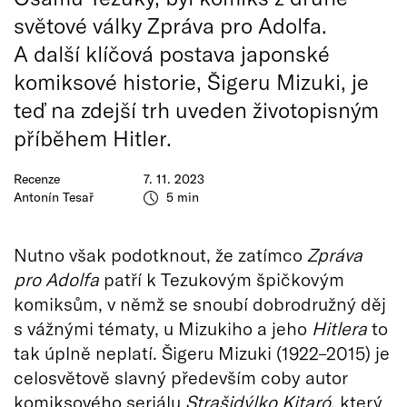
světové války Zpráva pro Adolfa.
A další klíčová postava japonské
komiksové historie, Šigeru Mizuki, je
teď na zdejší trh uveden životopisným
příběhem Hitler.
Recenze
7. 11. 2023
Antonín Tesař
5 min
Nutno však podotknout, že zatímco
Zpráva
pro Adolfa
patří k Tezukovým špičkovým
komiksům, v němž se snoubí dobrodružný děj
s vážnými tématy, u Mizukiho a jeho
Hitlera
to
tak úplně neplatí. Šigeru Mizuki (1922–2015) je
celosvětově slavný především coby autor
komiksového seriálu
Strašidýlko Kitaró
, který