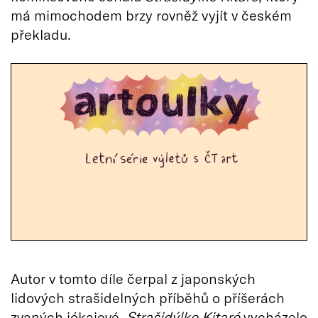
má mimochodem brzy rovněž vyjít v českém
překladu.
Autor v tomto díle čerpal z japonských
lidových strašidelných příběhů o příšerách
zvaných jókaiové.
Strašidýlko Kitaró
vycházelo