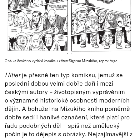
Obálka českého vydání komiksu
Hitler
Šigerua Mizukiho, repro: Argo
Hitler
je přesně ten typ komiksu, jemuž se
poslední dobou velmi dobře daří i mezi
českými autory – životopisným vyprávěním
o významné historické osobnosti moderních
dějin. A bohužel na Mizukiho knihu poměrně
dobře sedí i hanlivé označení, které platí pro
řadu podobných děl – spíš než umělecký
počin je to dějepis s obrázky. Nejzajímavější z