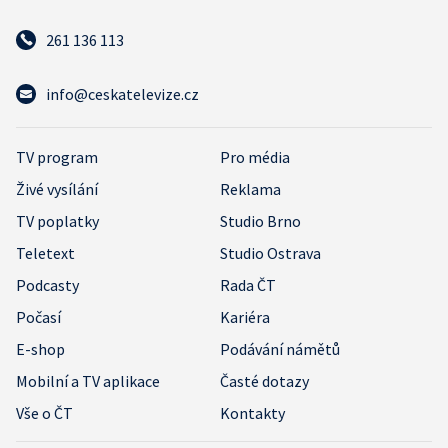
261 136 113
info@ceskatelevize.cz
TV program
Pro média
Živé vysílání
Reklama
TV poplatky
Studio Brno
Teletext
Studio Ostrava
Podcasty
Rada ČT
Počasí
Kariéra
E-shop
Podávání námětů
Mobilní a TV aplikace
Časté dotazy
Vše o ČT
Kontakty