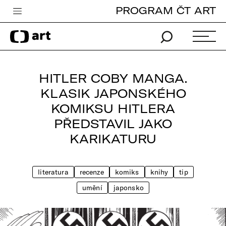
PROGRAM ČT ART
Česká televize
Zpravodajství
Sport
HITLER COBY MANGA.
iVysílání
KLASIK JAPONSKÉHO
KOMIKSU HITLERA
TV program
PŘEDSTAVIL JAKO
Pro děti
KARIKATURU
edu
Vše o ČT
literatura
recenze
komiks
knihy
tip
umění
japonsko