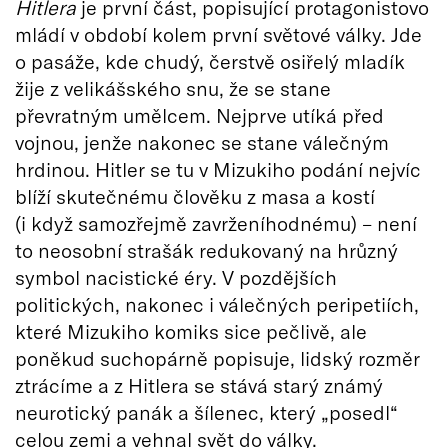
Hitlera
je první část, popisující protagonistovo
mládí v období kolem první světové války. Jde
o pasáže, kde chudý, čerstvě osiřelý mladík
žije z velikášského snu, že se stane
převratným umělcem. Nejprve utíká před
vojnou, jenže nakonec se stane válečným
hrdinou. Hitler se tu v Mizukiho podání nejvíc
blíží skutečnému člověku z masa a kostí
(i když samozřejmě zavrženíhodnému) – není
to neosobní strašák redukovaný na hrůzný
symbol nacistické éry. V pozdějších
politických, nakonec i válečných peripetiích,
které Mizukiho komiks sice pečlivě, ale
poněkud suchopárně popisuje, lidský rozměr
ztrácíme a z Hitlera se stává starý známý
neurotický panák a šílenec, který „posedl“
celou zemi a vehnal svět do války.