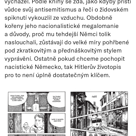
vycházel. Podle knihy se zdá, jako kdyby příští
vůdce svůj antisemitismus a řeči o židovském
spiknutí vykouzlil ze vzduchu. Obdobně
kořeny jeho nacionalistické megalomanie
a důvody, proč mu tehdejší Němci tolik
naslouchali, zůstávají do velké míry pohřbené
pod zkratkovitým a přednáškovitým stylem
vyprávění. Ostatně pokud chceme pochopit
nacistické Německo, tak Hitlerův životopis
pro to není úplně dostatečným klíčem.