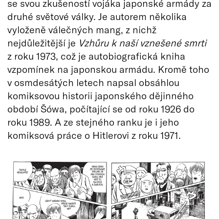
se svou zkušeností vojáka japonské armády za
druhé světové války. Je autorem několika
vyloženě válečných mang, z nichž
nejdůležitější je
Vzhůru k naší vznešené smrti
z roku 1973, což je autobiografická kniha
vzpomínek na japonskou armádu. Kromě toho
v osmdesátých letech napsal obsáhlou
komiksovou historii japonského dějinného
období Šówa, počítající se od roku 1926 do
roku 1989. A ze stejného ranku je i jeho
komiksová práce o Hitlerovi z roku 1971.