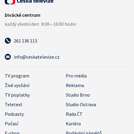
261 136 113
info@ceskatelevize.cz
TV program
Pro média
Živé vysílání
Reklama
TV poplatky
Studio Brno
Teletext
Studio Ostrava
Podcasty
Rada ČT
Počasí
Kariéra
E-shop
Podávání námětů