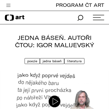
PROGRAM ČT ART
Česká televize
Zpravodajství
Sport
JEDNA BÁSEŇ. AUTOŘI
iVysílání
ČTOU: IGOR MALIJEVSKÝ
TV program
poezie
jedna báseň
literatura
Pro děti
edu
Vše o ČT