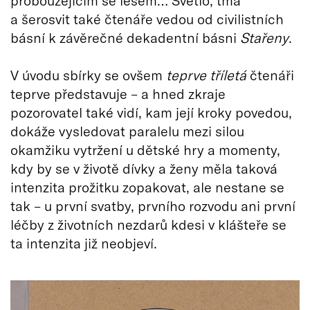
probouzejícím se lesem… Světlo, tma
a šerosvit také čtenáře vedou od civilistních
básní k závěrečné dekadentní básni
Stařeny
.
V úvodu sbírky se ovšem
teprve tříletá
čtenáři
teprve představuje – a hned zkraje
pozorovatel také vidí, kam její kroky povedou,
dokáže vysledovat paralelu mezi silou
okamžiku vytržení u dětské hry a momenty,
kdy by se v životě dívky a ženy měla taková
intenzita prožitku zopakovat, ale nestane se
tak – u první svatby, prvního rozvodu ani první
léčby z životních nezdarů kdesi v klášteře se
ta intenzita již neobjeví.