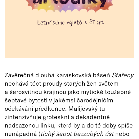
Závěrečná dlouhá karáskovská báseň
Stařeny
nechává téct proudy starých žen světem
a šerosvitnou krajinou jako mytické toužebné
šeptavé bytosti v jakémsi čarodějničím
očekávání předkonce. Malijevský tu
zintenzivňuje groteskní a dekadentně
nadsazenou linku, která byla do té doby spíše
nenápadná (
tichý šepot bezzubých úst
nebo