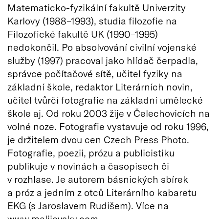
Matematicko-fyzikální fakultě Univerzity
Karlovy (1988–1993), studia filozofie na
Filozofické fakultě UK (1990–1995)
nedokončil. Po absolvování civilní vojenské
služby (1997) pracoval jako hlídač čerpadla,
správce počítačové sítě, učitel fyziky na
základní škole, redaktor Literárních novin,
učitel tvůrčí fotografie na základní umělecké
škole aj. Od roku 2003 žije v Čelechovicích na
volné noze. Fotografie vystavuje od roku 1996,
je držitelem dvou cen Czech Press Photo.
Fotografie, poezii, prózu a publicistiku
publikuje v novinách a časopisech či
v rozhlase. Je autorem básnických sbírek
a próz a jedním z otců Literárního kabaretu
EKG (s Jaroslavem Rudišem). Více na
www.malijevsky.com