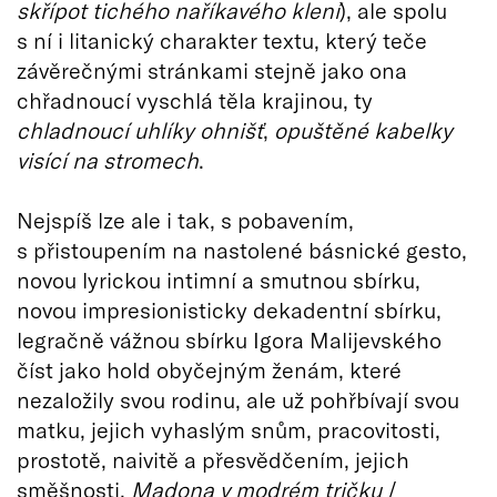
skřípot tichého naříkavého klení
), ale spolu
s ní i litanický charakter textu, který teče
závěrečnými stránkami stejně jako ona
chřadnoucí vyschlá těla krajinou, ty
chladnoucí uhlíky ohnišť
,
opuštěné kabelky
visící na stromech
.
Nejspíš lze ale i tak, s pobavením,
s přistoupením na nastolené básnické gesto,
novou lyrickou intimní a smutnou sbírku,
novou impresionisticky dekadentní sbírku,
legračně vážnou sbírku Igora Malijevského
číst jako hold obyčejným ženám, které
nezaložily svou rodinu, ale už pohřbívají svou
matku, jejich vyhaslým snům, pracovitosti,
prostotě, naivitě a přesvědčením, jejich
směšnosti.
Madona v modrém tričku
/