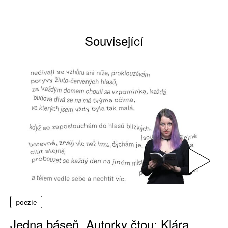
Související
poezie
Jedna báseň. Autorky čtou: Klára