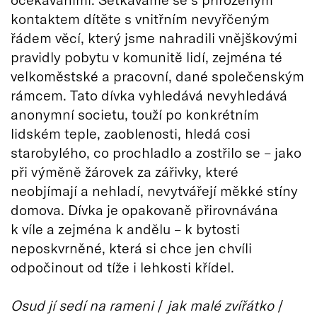
kontaktem dítěte s vnitřním nevyřčeným
řádem věcí, který jsme nahradili vnějškovými
pravidly pobytu v komunitě lidí, zejména té
velkoměstské a pracovní, dané společenským
rámcem. Tato dívka vyhledává nevyhledává
anonymní societu, touží po konkrétním
lidském teple, zaoblenosti, hledá cosi
starobylého, co prochladlo a zostřilo se – jako
při výměně žárovek za zářivky, které
neobjímají a nehladí, nevytvářejí měkké stíny
domova. Dívka je opakovaně přirovnávána
k víle a zejména k andělu – k bytosti
neposkvrněné, která si chce jen chvíli
odpočinout od tíže i lehkosti křídel.
Osud jí sedí na rameni
/
jak malé zvířátko
/