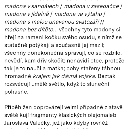
madona v sandálech
/
madona v zasedačce
/
madona v jídelně
/
madona ve výtahu
/
madona s malou unavenou svatozáří
//
madona bez dítěte…
všechny tyto madony si
hřejí na rameni kočku svého osudu, s nímž se
statečně potýkají a současně jej mazlí;
všechny donekonečna spravují, co se rozbilo,
nevědí, kam dřív skočit; nenávidí otce, protože
tak je to naučila matka; coby stařeny táhnou
hromadně
krajem jak dávná vojska
. Beztak
rozsvěcují umělé světlo, když to sluneční
pohasne.
Příběh žen doprovázejí velmi případně zlatavě
světélkují fragmenty klasických olejomaleb
Jaroslava Valečky, jež jako kdyby rovněž