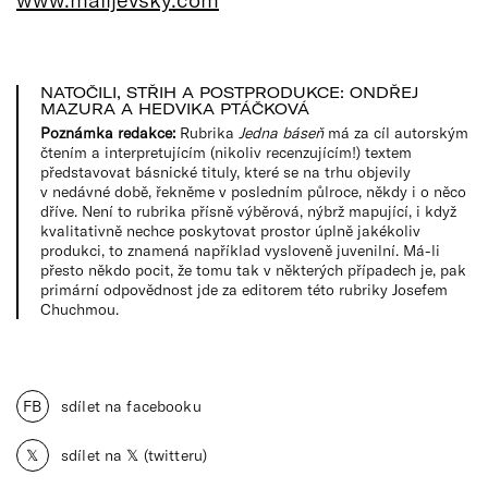
NATOČILI, STŘIH A POSTPRODUKCE: ONDŘEJ
MAZURA A HEDVIKA PTÁČKOVÁ
Poznámka redakce:
Rubrika
Jedna báseň
má za cíl autorským
čtením a interpretujícím (nikoliv recenzujícím!) textem
představovat básnické tituly, které se na trhu objevily
v nedávné době, řekněme v posledním půlroce, někdy i o něco
dříve. Není to rubrika přísně výběrová, nýbrž mapující, i když
kvalitativně nechce poskytovat prostor úplně jakékoliv
produkci, to znamená například vysloveně juvenilní. Má-li
přesto někdo pocit, že tomu tak v některých případech je, pak
primární odpovědnost jde za editorem této rubriky Josefem
Chuchmou.
FB
sdílet na facebooku
𝕏
sdílet na 𝕏 (twitteru)