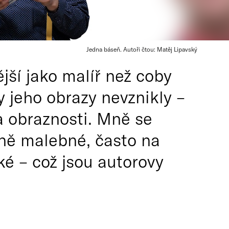
Jedna báseň. Autoři čtou: Matěj Lipavský
jší jako malíř než coby
by jeho obrazy nevznikly –
 a obraznosti. Mně se
zně malebné, často na
ké – což jsou autorovy