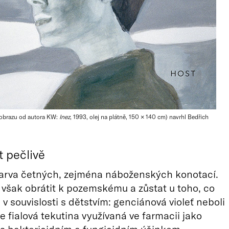
 obrazu od autora KW:
Inez
, 1993, olej na plátně, 150 × 140 cm) navrhl Bedřich
 pečlivě
barva četných, zejména náboženských konotací.
šak obrátit k pozemskému a zůstat u toho, co
 v souvislosti s dětstvím: genciánová violeť neboli
e fialová tekutina využívaná ve farmacii jako