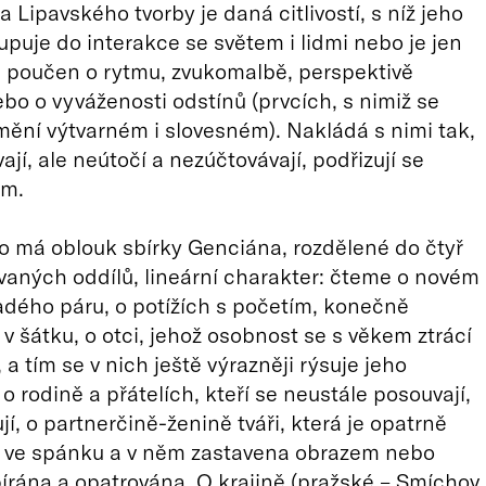
 Lipavského tvorby je daná citlivostí, s níž jeho
tupuje do interakce se světem i lidmi nebo je jen
e poučen o rytmu, zvukomalbě, perspektivě
bo o vyváženosti odstínů (prvcích, s nimiž se
mění výtvarném i slovesném). Nakládá s nimi tak,
ají, ale neútočí a nezúčtovávají, podřizují se
em.
 má oblouk sbírky Genciána, rozdělené do čtyř
aných oddílů, lineární charakter: čteme o novém
dého páru, o potížích s početím, konečně
 v šátku, o otci, jehož osobnost se s věkem ztrácí
a tím se v nich ještě výrazněji rýsuje jeho
 o rodině a přátelích, kteří se neustále posouvají,
í, o partnerčině-ženině tváři, která je opatrně
 ve spánku a v něm zastavena obrazem nebo
írána a opatrována. O krajině (pražské – Smíchov