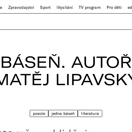
ze
Zpravodajství
Sport
iVysílání
TV program
Pro děti
e
BÁSEŇ. AUTOŘ
MATĚJ LIPAVSK
poezie
jedna báseň
literatura