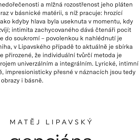
nedořečenosti a mlžná rozostřenost jeho pláten
raz v básnické matérii, s níž pracuje: hrozící
jako kdyby hlava byla useknuta v momentu, kdy
zvíjí; intimita zachycovaného dává čtenáři pocit
e do soukromí – povolenkou k nahlédnutí je
niha, v Lipavského případě to aktuálně je sbírka
Je přirozené, že individuální tvůrčí metoda je
rojem univerzálním a integrálním. Lyrické, intimní
ě, impresionisticky přesné v náznacích jsou tedy
obrazy i básně.