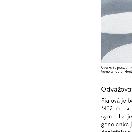
Obálku (s použitím
Vémola, repro: Host
Odvažovat
Fialová je 
Můžeme se v
symbolizuje
genciánka j