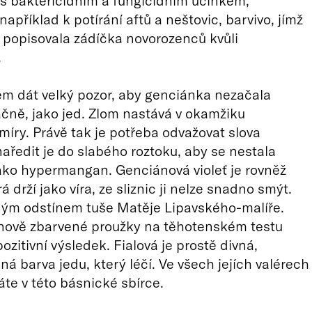
s baktericidním a fungicidním účinkem,
apříklad k potírání aftů a neštovic, barvivo, jímž
é popisovala zádíčka novorozenců kvůli
.
m dát velký pozor, aby genciánka nezačala
čně, jako jed. Zlom nastává v okamžiku
míry. Právě tak je potřeba odvažovat slova
naředit je do slabého roztoku, aby se nestala
ako hypermangan. Genciánová violeť je rovněž
á drží jako víra, ze sliznic ji nelze snadno smýt.
ným odstínem tuše Matěje Lipavského-malíře.
nově zbarvené proužky na těhotenském testu
ozitivní výsledek. Fialová je prostě divná,
 barva jedu, který léčí. Ve všech jejích valérech
áte v této básnické sbírce.