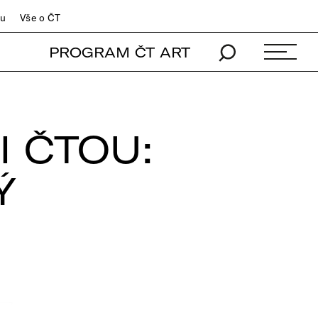
du
Vše o ČT
PROGRAM ČT ART
I ČTOU:
Ý