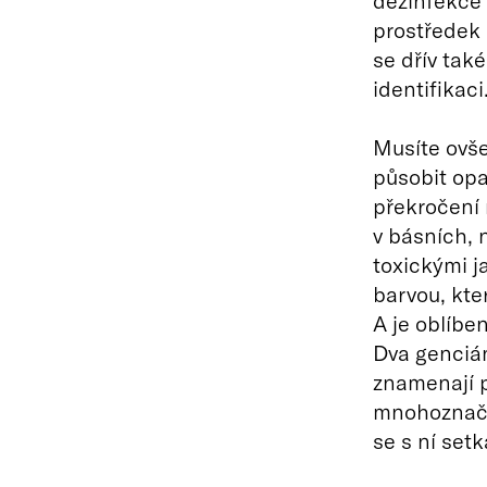
dezinfekce 
prostředek n
se dřív tak
identifikaci
Musíte ovše
působit opa
překročení 
v básních, 
toxickými j
barvou, kter
A je oblíbe
Dva genciá
znamenají p
mnohoznačná
se s ní setk