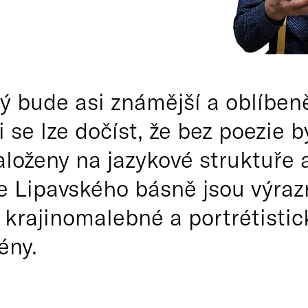
ý bude asi známější a oblíbeně
i se lze dočíst, že bez poezie 
založeny na jazykové struktuře
že Lipavského básně jsou výra
i krajinomalebné a portrétistic
ény.