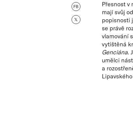
Přesnost v 
FB
mají svůj od
popisnosti 
𝕏
se právě ro
vlamování s
vytištěná k
Genciána
. 
umělci nást
a rozostřen
Lipavského 