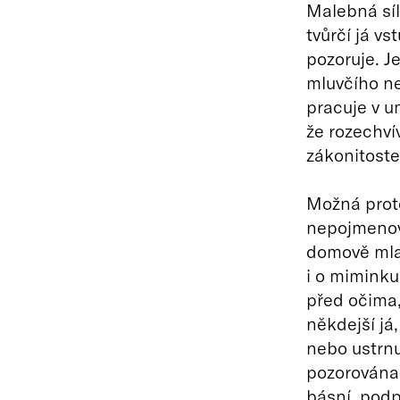
Malebná síla
tvůrčí já vs
pozoruje. J
mluvčího ne
pracuje v u
že rozechvív
zákonitost
Možná proto
nepojmenov
domově mla
i o miminku
před očima, 
někdejší já,
nebo ustrnuj
pozorována
básní, podp