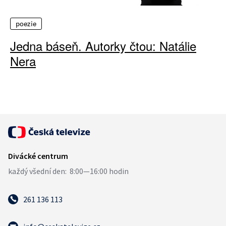
poezie
Jedna báseň. Autorky čtou: Natálie
Nera
261 136 113