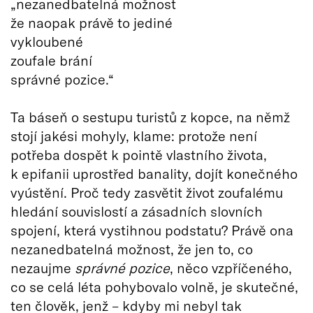
„nezanedbatelná možnost
že naopak právě to jediné
vykloubené
zoufale brání
správné pozice.“
Ta báseň o sestupu turistů z kopce, na němž
stojí jakési mohyly, klame: protože není
potřeba dospět k pointě vlastního života,
k epifanii uprostřed banality, dojít konečného
vyústění. Proč tedy zasvětit život zoufalému
hledání souvislostí a zásadních slovních
spojení, která vystihnou podstatu? Právě ona
nezanedbatelná možnost, že jen to, co
nezaujme
správné pozice
, něco vzpříčeného,
co se celá léta pohybovalo volně, je skutečné,
ten člověk, jenž – kdyby mi nebyl tak