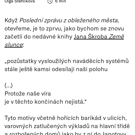
Olga Stehlíková
6 min
Když
Poslední zprávu z obleženého města
,
otevřeme, je to zprvu, jako bychom se znovu
začetli do nedávné knihy
Jana Škroba
Země
slunce
:
„pozůstatky vysloužilých naváděcích systémů
stále ještě kamsi odesílají naši polohu
(…)
Protože naše víra
je v těchto končinách nejistá.“
Tyto motivy včetně hořících barikád v ulicích,
varovných zatlučených výkladů na hlavní třídě
a rozbořených domů jako by z ní do Janotovy