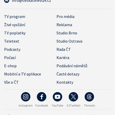
info@ceskatelevize.cz
TV program
Pro média
Živé vysílání
Reklama
TV poplatky
Studio Brno
Teletext
Studio Ostrava
Podcasty
Rada ČT
Počasí
Kariéra
E-shop
Podávání námětů
Mobilní a TV aplikace
Časté dotazy
Vše o ČT
Kontakty
Instagram
Facebook
YouTube
X (Twitter)
Threads