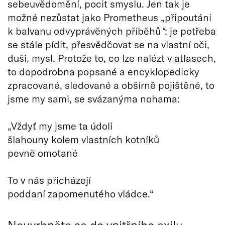
sebeuvědomění, pocit smyslu. Jen tak je
možné nezůstat jako Prometheus „připoutáni
k balvanu odvyprávěných příběhů
“
: je potřeba
se stále pídit, přesvědčovat se na vlastní oči,
duši, mysl. Protože to, co lze nalézt v atlasech,
to dopodrobna popsané a encyklopedicky
zpracované, sledované a obšírně pojištěné, to
jsme my sami, se svázanýma nohama:
„Vždyť my jsme ta údolí
šlahouny kolem vlastních kotníků
pevně omotané
To v nás přicházejí
poddaní zapomenutého vládce.“
Neuvrhněte se do vnitřního exilu