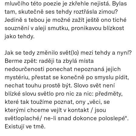
mluvčího této poezie je zkřehle nejistá. Bylas
tam, skutečně ses tehdy roztřásla zimou?
Jedině s tebou je možné zažít ještě ono tiché
souznění v aleji smutku, pronikavou blízkost
jako tehdy.
Jak se tedy změnilo svět(lo) mezi tehdy a nyní?
Berme zpět: raději ta zbylá místa
nedourčenosti ponechat nepoznaná jejich
mystériu, přestat se konečně po smyslu pídit,
nechat touhu prostě být. Slovo svět není
blízké slovu světlo pro nic za nic: předměty,
které tak toužíme poznat, ony „věci, se
kterými chceme vejít v kontakt / jsou
světloplaché/ ne-li snad dokonce poloslepé“.
Existují ve tmě.