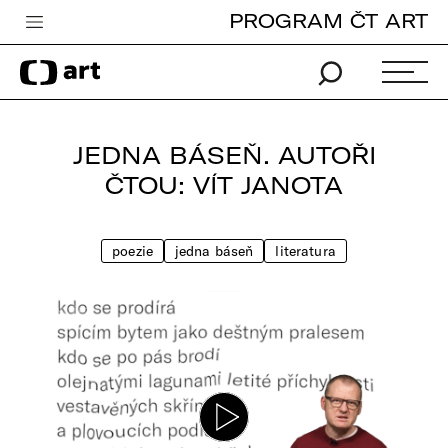
PROGRAM ČT ART
Česká televize
Zpravodajství
Sport
JEDNA BÁSEŇ. AUTOŘI
iVysílání
ČTOU: VÍT JANOTA
TV program
poezie
jedna báseň
literatura
Pro děti
edu
Vše o ČT