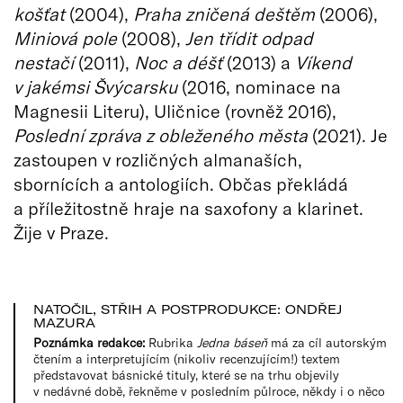
koš
ť
at
(2004),
Praha zni
č
en
á
de
š
t
ě
m
(2006),
Miniová pole
(2008),
Jen t
ř
í
dit odpad
nesta
č
í
(2011),
Noc a déš
ť
(2013) a
Víkend
v jakémsi Švýcarsku
(2016, nominace na
Magnesii Literu), Uličnice (rovněž 2016),
Poslední zpráva z oble
ž
en
é
ho m
ě
sta
(2021). Je
zastoupen v rozličných almanaších,
sbornících a antologiích. Občas překládá
a příležitostně hraje na saxofony a klarinet.
Žije v Praze.
NATOČIL, STŘIH A POSTPRODUKCE: ONDŘEJ
MAZURA
Poznámka redakce:
Rubrika
Jedna báseň
má za cíl autorským
čtením a interpretujícím (nikoliv recenzujícím!) textem
představovat básnické tituly, které se na trhu objevily
v nedávné době, řekněme v posledním půlroce, někdy i o něco