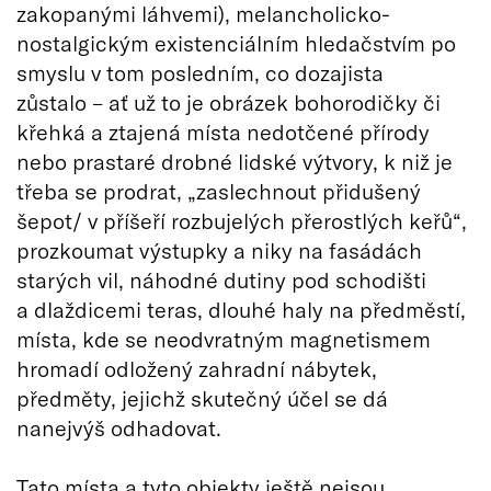
zakopanými láhvemi), melancholicko-
nostalgickým existenciálním hledačstvím po
smyslu v tom posledním, co dozajista
zůstalo – ať už to je obrázek bohorodičky či
křehká a ztajená místa nedotčené přírody
nebo prastaré drobné lidské výtvory, k niž je
třeba se prodrat, „zaslechnout přidušený
šepot/ v příšeří rozbujelých přerostlých keřů“,
prozkoumat výstupky a niky na fasádách
starých vil, náhodné dutiny pod schodišti
a dlaždicemi teras, dlouhé haly na předměstí,
místa, kde se neodvratným magnetismem
hromadí odložený zahradní nábytek,
předměty, jejichž skutečný účel se dá
nanejvýš odhadovat.
Tato místa a tyto objekty ještě nejsou