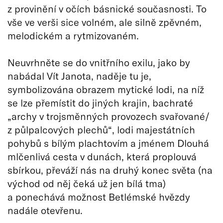
z provinění v očích básnické současnosti. To
vše ve verši sice volném, ale silně zpěvném,
melodickém a rytmizovaném.
Neuvrhněte se do vnitřního exilu, jako by
nabádal Vít Janota, naděje tu je,
symbolizována obrazem mytické lodi, na níž
se lze přemístit do jiných krajin, bachraté
„archy v trojsměnných provozech svařované/
z půlpalcových plechů“, lodi majestátních
pohybů s bílým plachtovím a jménem Dlouhá
mlčenlivá cesta v dunách, která proplouvá
sbírkou, převáží nás na druhý konec světa (na
východ od něj čeká už jen bílá tma)
a ponechává možnost Betlémské hvězdy
nadále otevřenu.