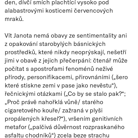
den, dívčí smích plachtící vysoko pod
alabastrovými kosticemi červencových
mraků.
Vít Janota nemá obavy ze sentimentality ani
z opakování starobylých básnických
prostředků, které nikdy neoprýskají, nešetří
jimi v obavě z jejich přečerpání: čtenář může
počítat s apostrofami fenoménů neživé
přírody, personifikacemi, přirovnáními („šero
které stiskne zemi v pase jako nevěstu“),
řečnickými otázkami („Co by se stalo pak?“;
„Proč právě nahořklá vůně/ starého
cigaretového kouře/ zažraná v plyši
propálených křesel?“), vršením genitivních
metafor („palčivá důvěrnost rozpraskaného
asfaltu chodníků“) zcela beze strachu