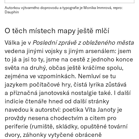
Autorkou výtvarného doprovodu a typografie je Monika Immrová, repro:
Dauphin
O těch místech mapy ještě mlčí
Válka je v
Poslední zprávě z obleženého města
vedena jinými vojsky s jiným arsenálem: jsem
to já a jsi to ty, jsme na cestě z jednoho konce
světa na druhý, občas ještě kráčíme spolu,
zejména ve vzpomínkách. Nemluví se tu
jazykem počítačové hry, čistá lyrika zůstává
a příznačná janotovská nostalgie také. I další
indicie čtenáře hned od další stránky
navedou k autorství: poetika Víta Janoty je
provždy nesena chodectvím a citem pro
periferie (rumiště, skládky, opuštěné tovární
dvory, záhonky vytyčené obráceně