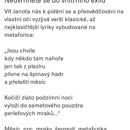
Vít Janota nás k pídění se a přesvědčování na
vlastní oči vyzývá verši klasické, až
nejklasičtější lyriky vybudované na
metaforice:
„Jsou chvíle
kdy někdo tam nahoře
jen tak z plezíru
plivne na špinavý hadr
a přeleští měsíc
Kočičí zlato podzimní noci
vyloží do sametového pouzdra
perleťových mraků…“
Měsíc, noc, mraky, šerosvit, metafyzika,