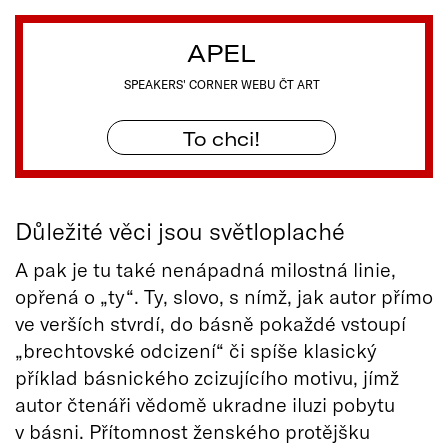
APEL
SPEAKERS' CORNER WEBU ČT ART
To chci!
Důležité věci jsou světloplaché
A pak je tu také nenápadná milostná linie,
opřená o „ty“. Ty, slovo, s nímž, jak autor přímo
ve verších stvrdí, do básně pokaždé vstoupí
„brechtovské odcizení“ či spíše klasický
příklad básnického zcizujícího motivu, jímž
autor čtenáři vědomě ukradne iluzi pobytu
v básni. Přítomnost ženského protějšku