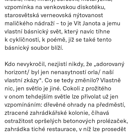
vzpomínka na venkovskou diskotéku,
starosvětská verneovská nýtovanost
maličkého nádraží – to je Vít Janota a jemu
vlastní básnický svět, který navíc tíhne
k cykličnosti, k poémě, jíž se také tento
básnický soubor blíží.
Kdo nevykročil, nezjistí nikdy, že „adorovaný
horizont/ byl jen nenasytností orla/ naší
vlastní zkázy“. Co se tedy změnilo? Vlastně
nic, jen světlo je jiné. Cokoli z prožitého
v onom tehdejším světle lze přivolat už jen
vzpomínáním: dřevěné ohrady na předměstí,
ztracené zahrádkářské kolonie, číhavá
ostražitost opršelých betonových prolézaček,
zahrádka tiché restaurace, v níž lze prosedět