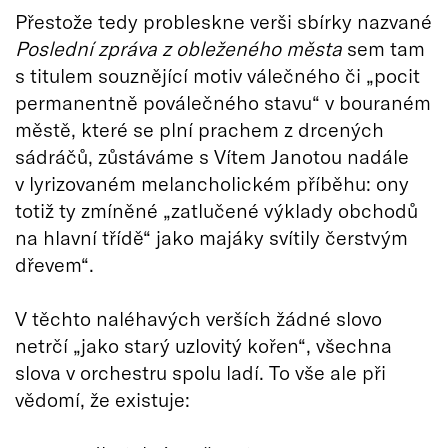
Přestože tedy probleskne verši sbírky nazvané
Poslední zpráva z obleženého města
sem tam
s titulem souznějící motiv válečného či „pocit
permanentně poválečného stavu“ v bouraném
městě, které se plní prachem z drcených
sádráčů, zůstáváme s Vítem Janotou nadále
v lyrizovaném melancholickém příběhu: ony
totiž ty zmíněné „zatlučené výklady obchodů
na hlavní třídě“ jako majáky svítily čerstvým
dřevem“.
V těchto naléhavých verších žádné slovo
netrčí „jako starý uzlovitý kořen“, všechna
slova v orchestru spolu ladí. To vše ale při
vědomí, že existuje: