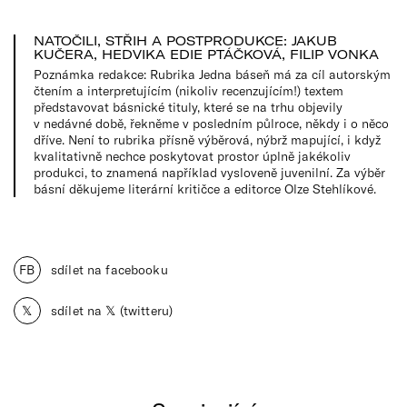
NATOČILI, STŘIH A POSTPRODUKCE: JAKUB
KUČERA, HEDVIKA EDIE PTÁČKOVÁ, FILIP VONKA
Poznámka redakce: Rubrika Jedna báseň má za cíl autorským
čtením a interpretujícím (nikoliv recenzujícím!) textem
představovat básnické tituly, které se na trhu objevily
v nedávné době, řekněme v posledním půlroce, někdy i o něco
dříve. Není to rubrika přísně výběrová, nýbrž mapující, i když
kvalitativně nechce poskytovat prostor úplně jakékoliv
produkci, to znamená například vysloveně juvenilní. Za výběr
básní děkujeme literární kritičce a editorce Olze Stehlíkové.
FB
sdílet na facebooku
𝕏
sdílet na 𝕏 (twitteru)