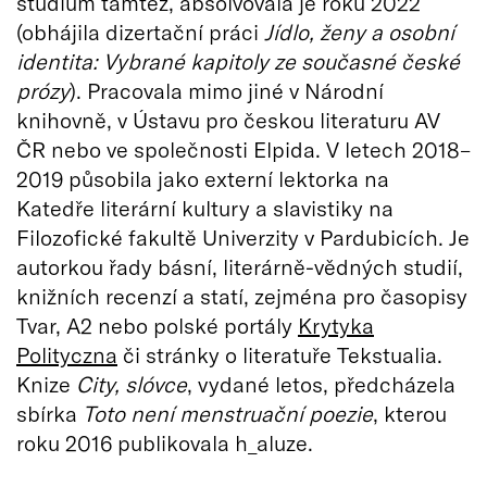
studium tamtéž, absolvovala je roku 2022
(obhájila dizertační práci
Jídlo, ženy a osobní
identita: Vybrané kapitoly ze současné české
prózy
). Pracovala mimo jiné v Národní
knihovně, v Ústavu pro českou literaturu AV
ČR nebo ve společnosti Elpida. V letech 2018–
2019 působila jako externí lektorka na
Katedře literární kultury a slavistiky na
Filozofické fakultě Univerzity v Pardubicích. Je
autorkou řady básní, literárně-vědných studií,
knižních recenzí a statí, zejména pro časopisy
Tvar, A2 nebo polské portály
Krytyka
Polityczna
či stránky o literatuře Tekstualia.
Knize
City, slóvce
, vydané letos, předcházela
sbírka
Toto není menstruační poezie
, kterou
roku 2016 publikovala h_aluze.