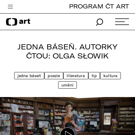
PROGRAM ČT ART
Česká televize
Zpravodajství
Sport
JEDNA BÁSEŇ. AUTORKY
iVysílání
ČTOU: OLGA SŁOWIK
TV program
jedna báseň
poezie
literatura
tip
kultura
Pro děti
umění
edu
Vše o ČT