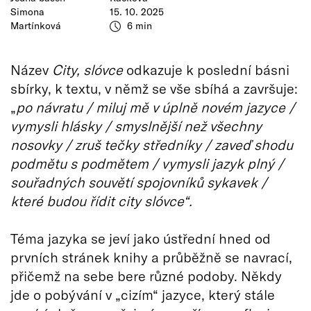
Simona
15. 10. 2025
Martínková
6 min
Název
City, slóvce
odkazuje k poslední básni
sbírky, k textu, v němž se vše sbíhá a završuje:
„
po návratu / miluj mě v úplně novém jazyce /
vymysli hlásky / smyslnější než všechny
nosovky / zruš tečky středníky / zaveď shodu
podmětu s podmětem / vymysli jazyk plný /
souřadných souvětí spojovníků sykavek /
které budou řídit city slóvce“.
Téma jazyka se jeví jako ústřední hned od
prvních stránek knihy a průběžně se navrací,
přičemž na sebe bere různé podoby. Někdy
jde o pobývání v „cizím“ jazyce, který stále