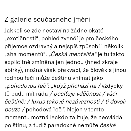
Z galerie současného jmění
Jakkoli se zde nestaví na žádné okaté
„exotičnosti“, pohled zvenčí je pro českého
příjemce ozdravný a nejspíš způsobí i několik
„aha momentů“.
„Česká mentalita“
je tu takto
explicitně zmíněna jen jednou (hned zkraje
sbírky), možná však překvapí, že člověk s jinou
rodnou řečí může češtinu vnímat jako
„
pohodovou řeč“
:
„když přichází na /
vždycky
tě budu mít ráda
/ pociťuje vděčnost / vůči
češtině: / luxus takové nezávaznosti / ti dovolí
pouze /
pohodová řeč
“
. Nejen v tomto
momentu možná leckdo zalituje, že neovládá
polštinu, a tudíž paradoxně nemůže
české