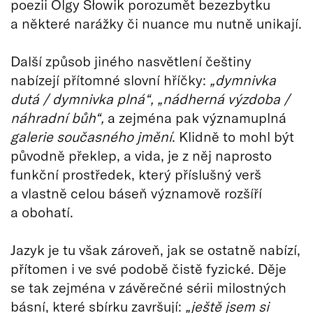
poezii Olgy Słowik porozumět bezezbytku
a některé narážky či nuance mu nutně unikají.
Další způsob jiného nasvětlení češtiny
nabízejí přítomné slovní hříčky:
„dymnivka
dutá / dymnivka plná“, „nádherná výzdoba /
náhradní bůh“,
a zejména pak významuplná
galerie současného jmění
. Klidně to mohl být
původně překlep, a vida, je z něj naprosto
funkční prostředek, který příslušný verš
a vlastně celou báseň významově rozšíří
a obohatí.
Jazyk je tu však zároveň, jak se ostatně nabízí,
přítomen i ve své podobě čistě fyzické. Děje
se tak zejména v závěrečné sérii milostných
básní, které sbírku završují:
„ještě jsem si