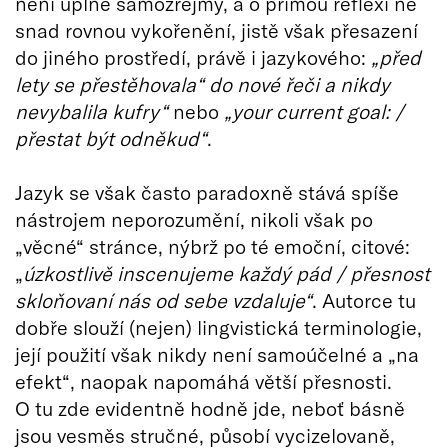
není úplně samozřejmý, a o přímou reflexi ne
snad rovnou vykořenění, jistě však přesazení
do jiného prostředí, právě i jazykového:
„před
lety se přestěhovala“ do nové řeči a nikdy
nevybalila kufry“
nebo
„your current goal: /
přestat být odněkud“
.
Jazyk se však často paradoxně stává spíše
nástrojem neporozumění, nikoli však po
„věcné“ stránce, nýbrž po té emoční, citové:
„
úzkostlivě inscenujeme každý pád / přesnost
skloňovaní nás od sebe vzdaluje“
. Autorce tu
dobře slouží (nejen) lingvistická terminologie,
její použití však nikdy není samoúčelné a „na
efekt“, naopak napomáhá větší přesnosti.
O tu zde evidentně hodně jde, neboť básně
jsou vesměs stručné, působí vycizelovaně,