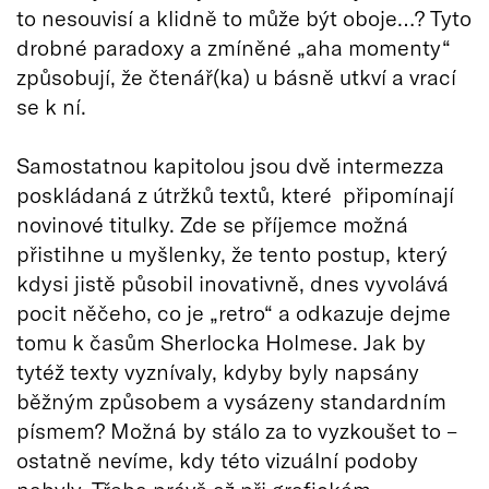
to nesouvisí a klidně to může být oboje…? Tyto
drobné paradoxy a zmíněné „aha momenty“
způsobují, že čtenář(ka) u básně utkví a vrací
se k ní.
Samostatnou kapitolou jsou dvě intermezza
poskládaná z útržků textů, které připomínají
novinové titulky. Zde se příjemce možná
přistihne u myšlenky, že tento postup, který
kdysi jistě působil inovativně, dnes vyvolává
pocit něčeho, co je „retro“ a odkazuje dejme
tomu k časům Sherlocka Holmese. Jak by
tytéž texty vyznívaly, kdyby byly napsány
běžným způsobem a vysázeny standardním
písmem? Možná by stálo za to vyzkoušet to –
ostatně nevíme, kdy této vizuální podoby
nabyly. Třeba právě až při grafickém