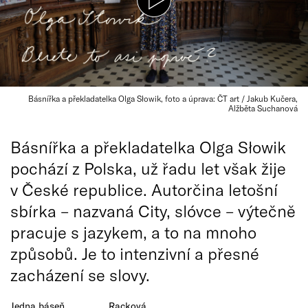
Básnířka a překladatelka Olga Słowik, foto a úprava: ČT art / Jakub Kučera,
Alžběta Suchanová
Básnířka a překladatelka Olga Słowik
pochází z Polska, už řadu let však žije
v České republice. Autorčina letošní
sbírka – nazvaná City, slóvce – výtečně
pracuje s jazykem, a to na mnoho
způsobů. Je to intenzivní a přesné
zacházení se slovy.
Jedna báseň
Racková