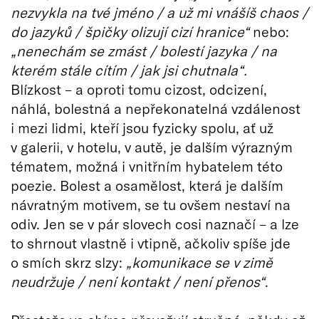
nezvykla na tvé jméno / a už mi vnášíš chaos /
do jazyků / špičky olizují cizí hranice“
nebo:
„nenechám se zmást / bolestí jazyka / na
kterém stále cítím / jak jsi chutnala“.
Blízkost – a oproti tomu cizost, odcizení,
náhlá, bolestná a nepřekonatelná vzdálenost
i mezi lidmi, kteří jsou fyzicky spolu, ať už
v galerii, v hotelu, v autě, je dalším výrazným
tématem, možná i vnitřním hybatelem této
poezie. Bolest a osamělost, která je dalším
návratným motivem, se tu ovšem nestaví na
odiv. Jen se v pár slovech cosi naznačí – a lze
to shrnout vlastně i vtipně, ačkoliv spíše jde
o smích skrz slzy:
„komunikace se v zimě
neudržuje / není kontakt / není přenos“
.