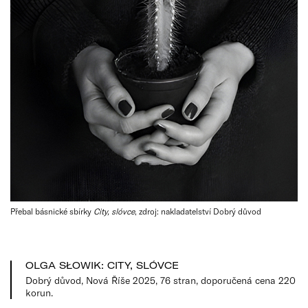
Přebal básnické sbírky
City, slóvce
, zdroj: nakladatelství Dobrý důvod
OLGA SŁOWIK: CITY, SLÓVCE
Dobrý důvod, Nová Říše 2025, 76 stran, doporučená cena 220
korun.