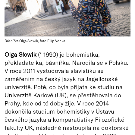
Básnířka Olga Słowik, foto Filip Vonka
Olga Słowik
(* 1990) je bohemistka,
překladatelka, básnířka. Narodila se v Polsku.
V roce 2011 vystudovala slavistiku se
zaměřením na český jazyk na Jagellonské
univerzitě. Poté, co byla přijata ke studiu na
Univerzitě Karlově (UK), se přestěhovala do
Prahy, kde od té doby žije. V roce 2014
dokončila studium bohemistiky v Ústavu
českého jazyka a komparatistiky Filozofické
fakulty UK, následně nastoupila na doktorské