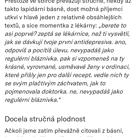
Přestože ve sbírce převažují stručné, někdy až
takto lapidární básně, dost možná příjemci
utkví v hlavě jeden z relativně obsáhlejších
textů, a sice momentka z lékárny:
„berete to
asi poprvé? zeptá se lékárnice, než ti vysvětlí,
jak se dávkují tvoje první antidepresiva. ano,
odpovíš a pocítíš úlevu. nevypadáš jako
regulérní bláznivka. pak si vzpomeneš na ty
krásné, vyrovnané, usměvavé ženy v ordinaci,
které přišly jen pro další recept. vedle nich ty
se svým plačtivým záchvatem, jak to
pojmenovala doktorka. ne, nevypadáš jako
regulérní bláznivka.“
Docela stručná plodnost
Ačkoli jsme zatím převážně citovali z básní,