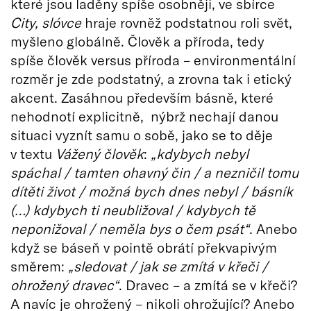
které jsou laděny spíše osobněji, ve sbírce
City, slóvce
hraje rovněž podstatnou roli svět,
myšleno globálně. Člověk a příroda, tedy
spíše člověk versus příroda – environmentální
rozměr je zde podstatný, a zrovna tak i etický
akcent. Zasáhnou především básně, které
nehodnotí explicitně, nýbrž nechají danou
situaci vyznít samu o sobě, jako se to děje
v textu
Vážený člověk
:
„kdybych nebyl
spáchal / tamten ohavný čin / a nezničil tomu
dítěti život / možná bych dnes nebyl / básník
(…) kdybych ti neubližoval / kdybych tě
neponižoval / neměla bys o čem psát“
. Anebo
když se báseň v pointě obrátí překvapivým
směrem:
„sledovat / jak se zmítá v křeči /
ohrožený dravec“
. Dravec – a zmítá se v křeči?
A navíc je ohrožený – nikoli ohrožující? Anebo