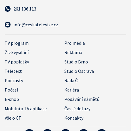
261 136 113
info@ceskatelevize.cz
TV program
Pro média
Živé vysílání
Reklama
TV poplatky
Studio Brno
Teletext
Studio Ostrava
Podcasty
Rada ČT
Počasí
Kariéra
E-shop
Podávání námětů
Mobilní a TV aplikace
Časté dotazy
Vše o ČT
Kontakty