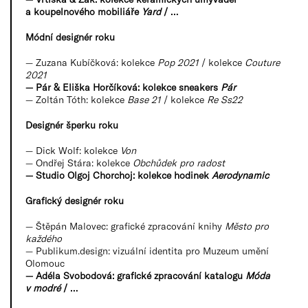
a koupelnového mobiliáře
Yard
/ …
Módní designér roku
— Zuzana Kubíčková: kolekce
Pop 2021
/ kolekce
Couture
2021
— Pár & Eliška Horčíková: kolekce sneakers
Pár
— Zoltán Tóth: kolekce
Base 21
/ kolekce
Re Ss22
Designér šperku roku
— Dick Wolf: kolekce
Von
— Ondřej Stára: kolekce
Obchůdek pro radost
— Studio Olgoj Chorchoj: kolekce hodinek
Aerodynamic
Grafický designér roku
— Štěpán Malovec: grafické zpracování knihy
Město pro
každého
— Publikum.design: vizuální identita pro Muzeum umění
Olomouc
— Adéla Svobodová: grafické zpracování katalogu
Móda
v modré
/ …