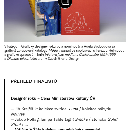
V kategorii Grafický designér roku byla nominována Adéla Svobodová za
grafické zpracování katalogu
Móda v modré
ve spolupráci s Terezou Hejmovou
a grafické zpracování knih
Výstava jako médium. České umění 1957–1999
a
Divadlo ulice.
, foto: archiv Czech Grand Design
PŘEHLED FINALISTŮ
Designér roku – Cena Ministerstva kultury ČR
— Jiří Krejčiřík: kolekce svítidel
Luna
/ kolekce nábytku
Nouvea
— Jakub Pollág: lampa Table
Light Smoke
/ stolička
Solid
Stool
/ …
— Vrtiška & Žák: kolekce keramických umyvadel