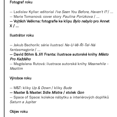
Fotograf roku
— Ladislav Kyllar: editorial
I‘ve Seen You Before, Haven‘t I?
/ …
— Marie Tomanová: cover story
Paulina Porizkova
/ …
— Vojtěch Veškrna: fotografie ke klipu
Bylo nebylo
pro Annet
X / …
Ilustrátor roku
— Jakub Bachorík: série ilustrací
Ne-U-Vě-Ři-Tel-Ná
fantasmagorie
/
…
— David Böhm & Jiří Franta: ilustrace autorské knihy
Město
Pro Každého
— Magdalena Rutová: ilustrace autorské knihy
Meanwhile –
Mezitím
Výrobce roku
— M&T: kliky
Up & Down
/ kliky
Bude
— Master & Master: židle
Mistra
/ stolek
Gon
— Space of Space: kolekce nábytku a interiérových doplňků
Saturn a Jupiter
Objev roku