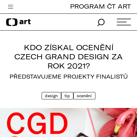
PROGRAM ČT ART
Česká televize
Zpravodajství
Sport
KDO ZÍSKAL OCENĚNÍ
iVysílání
CZECH GRAND DESIGN ZA
ROK 2021?
TV program
PŘEDSTAVUJEME PROJEKTY FINALISTŮ
Pro děti
edu
design
tip
ocenění
Vše o ČT