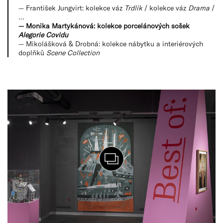
— František Jungvirt: kolekce váz
Trdlík
/ kolekce váz
Drama
/
…
— Monika Martykánová: kolekce porcelánových sošek
Alegorie Covidu
— Mikolášková & Drobná: kolekce nábytku a interiérových
doplňků
Scene Collection