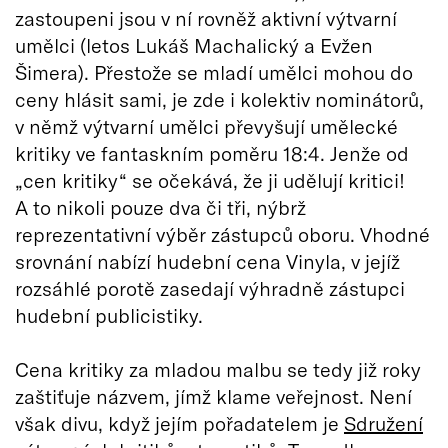
zastoupeni jsou v ní rovněž aktivní výtvarní
umělci (letos Lukáš Machalický a Evžen
Šimera). Přestože se mladí umělci mohou do
ceny hlásit sami, je zde i kolektiv nominátorů,
v němž výtvarní umělci převyšují umělecké
kritiky ve fantaskním poměru 18:4. Jenže od
„cen kritiky“ se očekává, že ji udělují kritici!
A to nikoli pouze dva či tři, nýbrž
reprezentativní výběr zástupců oboru. Vhodné
srovnání nabízí hudební cena Vinyla, v jejíž
rozsáhlé porotě zasedají výhradně zástupci
hudební publicistiky.
Cena kritiky za mladou malbu se tedy již roky
zaštiťuje názvem, jímž klame veřejnost. Není
však divu, když jejím pořadatelem je
Sdružení