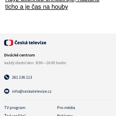
ticho a je čas na houby
261 136 113
info@ceskatelevize.cz
TV program
Pro média
Živé vysílání
Reklama