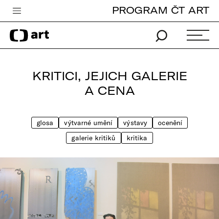
PROGRAM ČT ART
Česká televize
Zpravodajství
Sport
KRITICI, JEJICH GALERIE
iVysílání
A CENA
TV program
glosa
výtvarné umění
výstavy
ocenění
Pro děti
galerie kritiků
kritika
edu
Vše o ČT