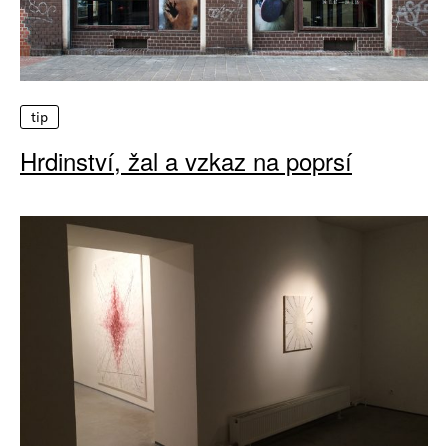
tip
Hrdinství, žal a vzkaz na poprsí