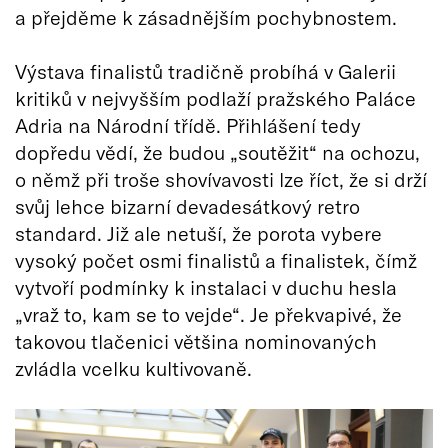
a přejděme k zásadnějším pochybnostem.
Výstava finalistů tradičně probíhá v Galerii
kritiků v nejvyšším podlaží pražského Paláce
Adria na Národní třídě. Přihlášení tedy
dopředu vědí, že budou „soutěžit“ na ochozu,
o němž při troše shovívavosti lze říct, že si drží
svůj lehce bizarní devadesátkový retro
standard. Již ale netuší, že porota vybere
vysoký počet osmi finalistů a finalistek, čímž
vytvoří podmínky k instalaci v duchu hesla
„vraž to, kam se to vejde“. Je překvapivé, že
takovou tlačenici většina nominovaných
zvládla vcelku kultivovaně.