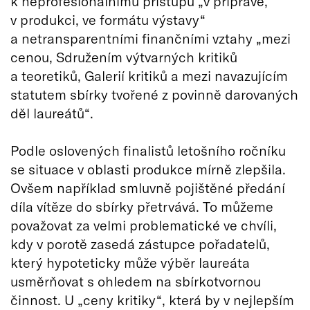
k neprofesionálnímu přístupu „v přípravě,
v produkci, ve formátu výstavy“
a netransparentními finančními vztahy „mezi
cenou, Sdružením výtvarných kritiků
a teoretiků, Galerií kritiků a mezi navazujícím
statutem sbírky tvořené z povinně darovaných
děl laureátů“.
Podle oslovených finalistů letošního ročníku
se situace v oblasti produkce mírně zlepšila.
Ovšem například smluvně pojištěné předání
díla vítěze do sbírky přetrvává. To můžeme
považovat za velmi problematické ve chvíli,
kdy v porotě zasedá zástupce pořadatelů,
který hypoteticky může výběr laureáta
usměrňovat s ohledem na sbírkotvornou
činnost. U „ceny kritiky“, která by v nejlepším