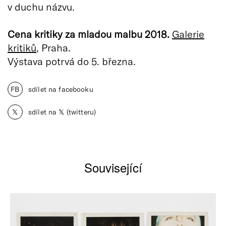
v duchu názvu.
Cena kritiky za mladou malbu 2018.
Galerie
kritiků
, Praha.
Výstava potrvá do 5. března.
FB
sdílet na facebooku
𝕏
sdílet na 𝕏 (twitteru)
Související