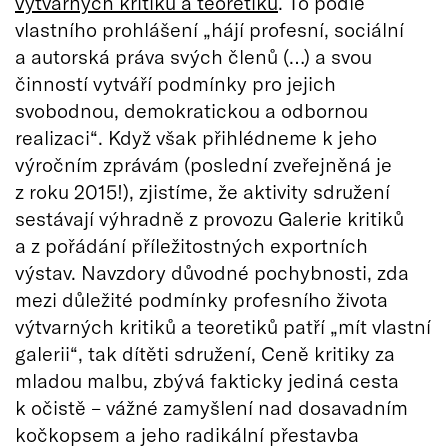
výtvarných kritiků a teoretiků
. To podle
vlastního prohlášení „hájí profesní, sociální
a autorská práva svých členů (…) a svou
činností vytváří podmínky pro jejich
svobodnou, demokratickou a odbornou
realizaci“. Když však přihlédneme k jeho
výročním zprávám (poslední zveřejněná je
z roku 2015!), zjistíme, že aktivity sdružení
sestávají výhradně z provozu Galerie kritiků
a z pořádání příležitostných exportních
výstav. Navzdory důvodné pochybnosti, zda
mezi důležité podmínky profesního života
výtvarných kritiků a teoretiků patří „mít vlastní
galerii“, tak dítěti sdružení, Ceně kritiky za
mladou malbu, zbývá fakticky jediná cesta
k očistě – vážné zamyšlení nad dosavadním
kočkopsem a jeho radikální přestavba