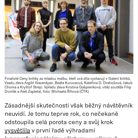
Finalisté Ceny kritiky za mladou malbu, kteří svá díla vystavují v Galerii kritiků.
Vzadu zleva Argišt Alaverdyan, Beáta Kuruczová, Kateřina D. Drahošová, Jakub
Choma a Kryštof Strejc. Vpředu zleva Kristína Gašpieriková, vítěz soutěže Filip
Dvořák a Aleš Zapletal, foto: Michaela Říhová (ČTK)
Zásadnější skutečnosti však běžný návštěvník
neuvidí. Je tomu teprve rok, co nečekaně
odstoupila celá porota ceny a svůj krok
vysvětlila
v první řadě výhradami