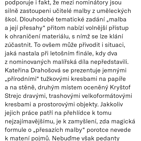
podporuje i fakt, že mezi nominátory jsou
silně zastoupeni učitelé malby z uměleckých
škol. Dlouhodobé tematické zadání „malba
a její přesahy“ přitom nabízí volnější přístup
k ohraničení materiálu, s nímž se lze klání
zúčastnit. To ovšem může přivodit i situaci,
jaká nastala při letošním finále, kdy dva
z nominovaných malířská díla nepředstavili.
Kateřina Drahošová se prezentuje jemnými
„přírodními“ tužkovými kresbami na papíře
a na stěně, druhým místem oceněný Kryštof
Strejc dravými, trashovými velkoformátovými
kresbami a prostorovými objekty. Jakkoliv
jejich práce patří na přehlídce k tomu
nejzajímavějšímu, je k zamyšlení, zda magická
formule o „přesazích malby“ porotce nevede
k matení pojmů. Nebuďme však pedanty