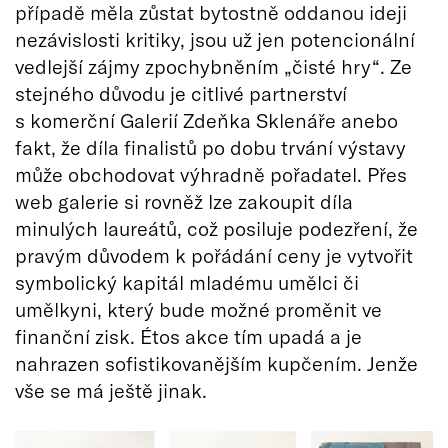
případě měla zůstat bytostně oddanou ideji
nezávislosti kritiky, jsou už jen potencionální
vedlejší zájmy zpochybněním „čisté hry“. Ze
stejného důvodu je citlivé partnerství
s komerční Galerií Zdeňka Sklenáře anebo
fakt, že díla finalistů po dobu trvání výstavy
může obchodovat výhradně pořadatel. Přes
web galerie si rovněž lze zakoupit díla
minulých laureátů, což posiluje podezření, že
pravým důvodem k pořádání ceny je vytvořit
symbolický kapitál mladému umělci či
umělkyni, který bude možné proměnit ve
finanční zisk. Étos akce tím upadá a je
nahrazen sofistikovanějším kupčením. Jenže
vše se má ještě jinak.