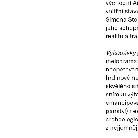
východní An
vnitřní sta
Simona Ston
jeho schopno
realitu a t
Vykopávky
melodramate
neopětované
hrdinové n
skvělého sn
snímku výte
emancipovan
panství) ne
archeologic
z nejjemněj