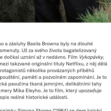
o a zásluhy Basila Browna byly na dlouhé
menuty. Už za svého života bagatelizovaný
e dočkal uznání až v nedávno. Film
Vykopávky
,
mezi takzvané originální tituly Netflixu, z něj dělá
rotagonistů několika provázaných příběhů
pouštění, paměti a pozvolném zapomínání. Je to
ká pavučina tkaná jemnými, delikátními tahy
amery Mika Eleyho. Je to film, který upozaďuje
pis reálné historické události.
snímku Simona Stonea (*1984) se dere lyrický