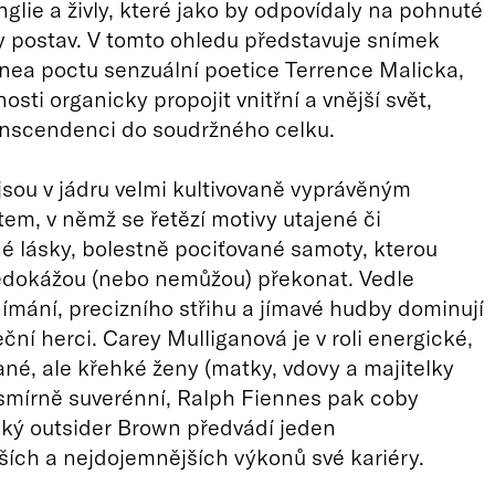
glie a živly, které jako by odpovídaly na pohnuté
vy postav. V tomto ohledu představuje snímek
ea poctu senzuální poetice Terrence Malicka,
sti organicky propojit vnitřní a vnější svět,
ranscendenci do soudržného celku.
jsou v jádru velmi kultivovaně vyprávěným
m, v němž se řetězí motivy utajené či
 lásky, bolestně pociťované samoty, kterou
edokážou (nebo nemůžou) překonat. Vedle
ímání, precizního střihu a jímavé hudby dominují
ční herci. Carey Mulliganová je v roli energické,
é, ale křehké ženy (matky, vdovy a majitelky
smírně suverénní, Ralph Fiennes pak coby
ký outsider Brown předvádí jeden
ších a nejdojemnějších výkonů své kariéry.