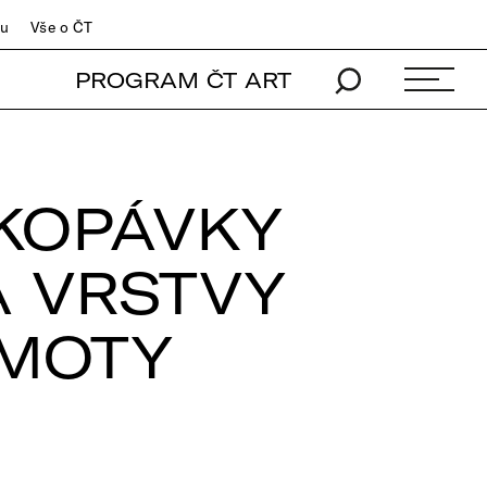
du
Vše o ČT
PROGRAM ČT ART
KOPÁVKY
Á VRSTVY
AMOTY