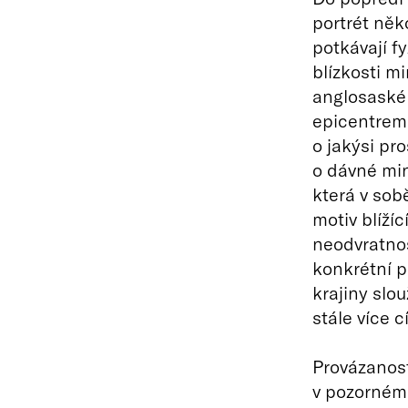
portrét něk
potkávají f
blízkosti m
anglosaské 
epicentrem,
o jakýsi pro
o dávné min
která v sob
motiv blížíc
neodvratnos
konkrétní p
krajiny slo
stále více c
Provázanost
v pozorném 