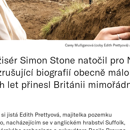
Carey Mulliganová (coby Edith Prettyová) 
isér Simon Stone natočil pro N
vzrušující biografií obecně má
h let přinesl Británii mimořád
 si jistá Edith Prettyová, majitelka pozemku
o, nacházejícím se v anglickém hrabství Suffolk,