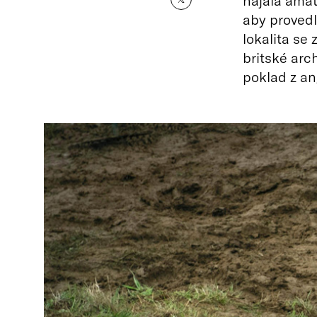
najala amat
aby proved
lokalita se
britské arc
poklad z an