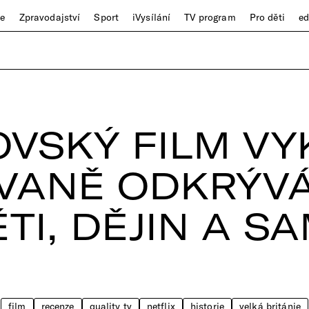
ze
Zpravodajství
Sport
iVysílání
TV program
Pro děti
e
OVSKÝ FILM VY
VANĚ ODKRÝV
TI, DĚJIN A S
film
recenze
quality tv
netflix
historie
velká británie