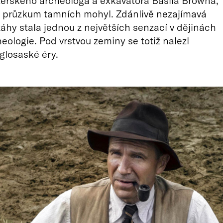
érského archeologa a exkavátora Basila Browna,
l průzkum tamních mohyl. Zdánlivě nezajímavá
 záhy stala jednou z největších senzací v dějinách
heologie. Pod vrstvou zeminy se totiž nalezl
glosaské éry.