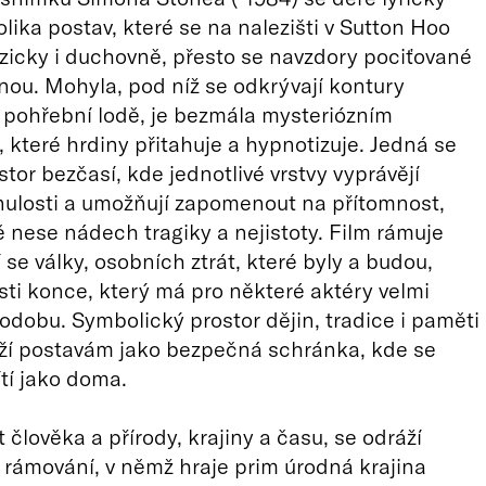
olika postav, které se na nalezišti v Sutton Hoo
yzicky i duchovně, přesto se navzdory pociťované
inou. Mohyla, pod níž se odkrývají kontury
pohřební lodě, je bezmála mysteriózním
 které hrdiny přitahuje a hypnotizuje. Jedná se
stor bezčasí, kde jednotlivé vrstvy vyprávějí
ulosti a umožňují zapomenout na přítomnost,
ě nese nádech tragiky a nejistoty. Film rámuje
í se války, osobních ztrát, které byly a budou,
ti konce, který má pro některé aktéry velmi
odobu. Symbolický prostor dějin, tradice i paměti
uží postavám jako bezpečná schránka, kde se
ítí jako doma.
 člověka a přírody, krajiny a času, se odráží
rámování, v němž hraje prim úrodná krajina