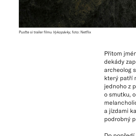
Pusťte si trailer filmu
Vykopávky
, foto: Netflix
Přitom jmén
dekády zapo
archeolog s
který patří 
jednoho z p
o smutku, o
melancholic
a jízdami k
podrobný po
Do popředí 