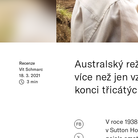
Australský rež
Recenze
Vít Schmarc
více než jen 
18. 3. 2021
3 min
konci třicátýc
V roce 1938
FB
v Sutton Ho
𝕏