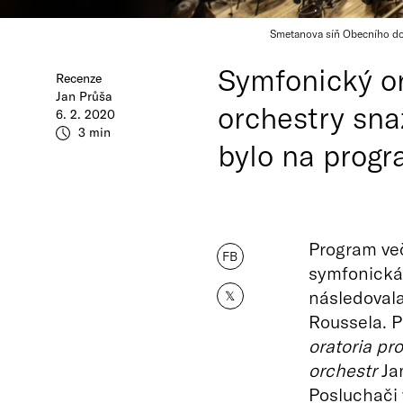
Smetanova síň Obecního dom
Symfonický or
Recenze
Jan Průša
orchestry sna
6. 2. 2020
3 min
bylo na progr
Program ve
FB
symfonická
následovala
𝕏
Roussela. P
oratoria pr
orchestr
Ja
Posluchači