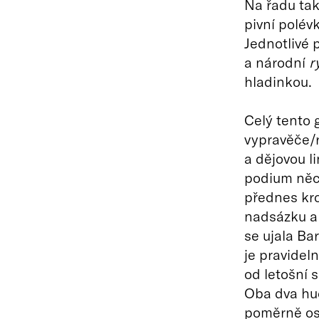
Na řadu tak
pivní polév
Jednotlivé 
a národní
r
hladinkou.
Celý tento g
vypravěče/r
a dějovou l
podium něco
přednes kr
nadsázku a 
se ujala Ba
je pravidel
od letošní 
Oba dva hu
poměrně ost