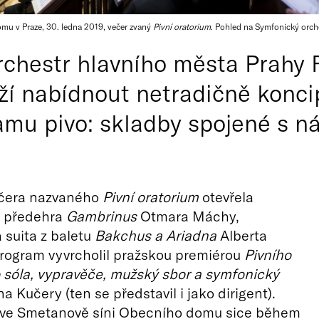
u v Praze, 30. ledna 2019, večer zvaný
Pivní oratorium
. Pohled na Symfonický orche
chestr hlavního města Prahy F
ží nabídnout netradičně konci
amu pivo: skladby spojené s 
čera nazvaného
Pivní oratorium
otevřela
 předehra
Gambrinus
Otmara Máchy,
 suita z baletu
Bakchus a Ariadna
Alberta
rogram vyvrcholil pražskou premiérou
Pivního
o sóla, vypravěče, mužský sbor a symfonický
na Kučery (ten se představil i jako dirigent).
 ve Smetanově síni Obecního domu sice během