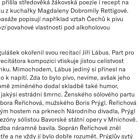
 přišla středověká žákovská poezie i recept na
ku z kuchařky Magdaleny Dobromily Rettigové.
pasáže popisují například vztah Čechů k pivu
yzí
povahové vlastnosti pod alkoholovou
ulášek okořenil svou recitací Jiří Lábus. Part pro
ecitátora kompozici vtiskuje jistou celistvost
inku. Mimochodem, Lábus jediný si přinesl na
 k napití. Zda to bylo pivo, nevíme, avšak jeho
omě zmíněného dodal skladbě také humor,
jakýsi estrádní šmrnc. Ženského sólového partu
rbora Řeřichová, mužského Boris Prýgl. Řeřichová
ným hostem na prknech Národního divadla, Prýgl
sezóny sólistou Bavorské státní opery v Mnichově.
dba náramně bavila. Soprán Řeřichové zněl
ře a ne vždy jí bylo dobře rozumět. Prýglův sytý