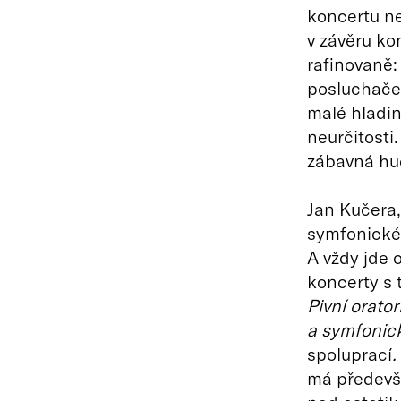
koncertu ne
v závěru kon
rafinovaně:
posluchače 
malé hladin
neurčitosti
zábavná hudb
Jan Kučera,
symfonické
A vždy jde 
koncerty s 
Pivní orato
a symfonic
spoluprací
.
má předevš