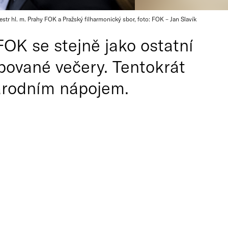
str hl. m. Prahy FOK a Pražský filharmonický sbor, foto: FOK – Jan Slavík
OK se stejně jako ostatní
pované večery. Tentokrát
národním nápojem.