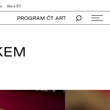
du
Vše o ČT
PROGRAM ČT ART
KEM