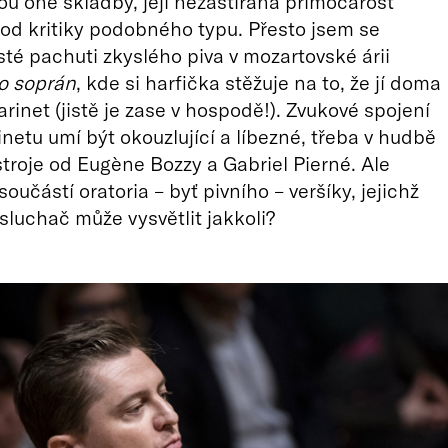
ou oné skladby, její nezastíraná přímočarost
od kritiky podobného typu. Přesto jsem se
isté pachuti zkyslého piva v mozartovské árii
o soprán
, kde si harfička stěžuje na to, že jí doma
larinet (jistě je zase v hospodě!). Zvukové spojení
inetu umí být okouzlující a líbezné, třeba v hudbě
stroje od Eugène Bozzy a Gabriel Pierné. Ale
oučástí oratoria – byť pivního – veršíky, jejichž
sluchač může vysvětlit jakkoli?