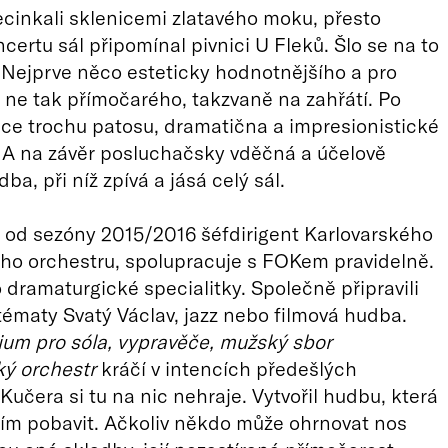
cinkali sklenicemi zlatavého moku, přesto
certu sál připomínal pivnici U Fleků. Šlo se na to
 Nejprve něco esteticky hodnotnějšího a pro
ne tak přímočarého, takzvaně na zahřátí. Po
ce trochu patosu, dramatična a impresionistické
. A na závěr posluchačsky vděčná a účelově
a, při níž zpívá a jásá celý sál.
 od sezóny 2015/2016 šéfdirigent Karlovarského
ho orchestru, spolupracuje s FOKem pravidelně.
o dramaturgické specialitky. Společně připravili
tématy Svatý Václav, jazz nebo filmová hudba.
rium pro sóla, vypravěče, mužský sbor
ký orchestr
kráčí v intencích předešlých
Kučera si tu na nic nehraje. Vytvořil hudbu, která
ím pobavit. Ačkoliv někdo může ohrnovat nos