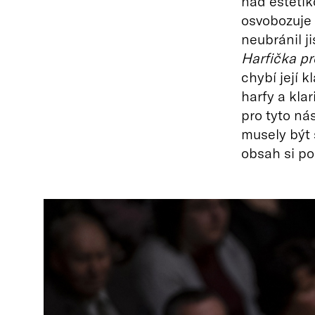
nad estetik
osvobozuje 
neubránil j
Harfička pr
chybí její k
harfy a klar
pro tyto ná
musely být s
obsah si po