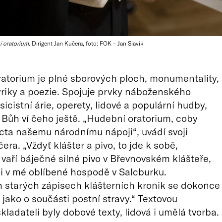
í oratorium
. Dirigent Jan Kučera, foto: FOK – Jan Slavík
atorium je plné sborových ploch, monumentality,
 lyriky a poezie. Spojuje prvky náboženského
sicistní árie, operety, lidové a populární hudby,
Bůh ví čeho ještě. „Hudební oratorium, coby
ta našemu národnímu nápoji“, uvádí svoji
ra. „Vždyť klášter a pivo, to jde k sobě,
 vaří báječné silné pivo v Břevnovském klášteře,
i v mé oblíbené hospodě v Salcburku.
 starých zápisech klášterních kronik se dokonce
 jako o součásti postní stravy.“ Textovou
kladateli byly dobové texty, lidová i umělá tvorba.