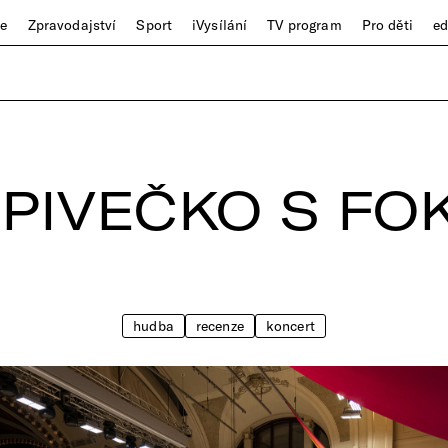
ze
Zpravodajství
Sport
iVysílání
TV program
Pro děti
e
 PIVEČKO S FO
hudba
recenze
koncert