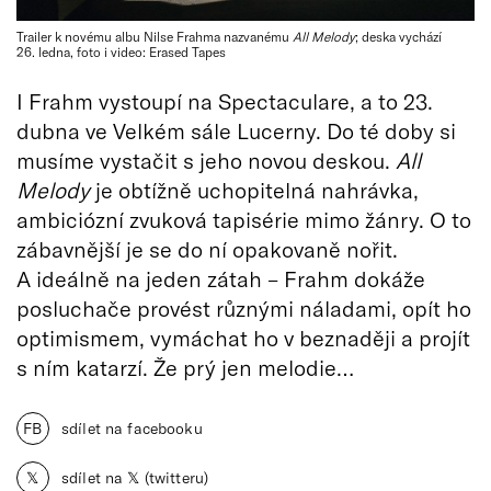
Trailer k novému albu Nilse Frahma nazvanému
All Melody
; deska vychází
26. ledna, foto i video: Erased Tapes
I Frahm vystoupí na Spectaculare, a to 23.
dubna ve Velkém sále Lucerny. Do té doby si
musíme vystačit s jeho novou deskou.
All
Melody
je obtížně uchopitelná nahrávka,
ambiciózní zvuková tapisérie mimo žánry. O to
zábavnější je se do ní opakovaně nořit.
A ideálně na jeden zátah – Frahm dokáže
posluchače provést různými náladami, opít ho
optimismem, vymáchat ho v beznaději a projít
s ním katarzí. Že prý jen melodie…
FB
sdílet na facebooku
𝕏
sdílet na 𝕏 (twitteru)