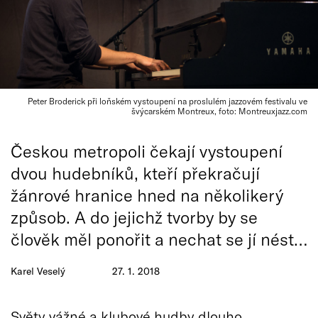
Peter Broderick při loňském vystoupení na proslulém jazzovém festivalu ve
švýcarském Montreux, foto: Montreuxjazz.com
Českou metropoli čekají vystoupení
dvou hudebníků, kteří překračují
žánrové hranice hned na několikerý
způsob. A do jejichž tvorby by se
člověk měl ponořit a nechat se jí nést…
Karel Veselý
27. 1. 2018
Světy vážné a klubové hudby dlouho