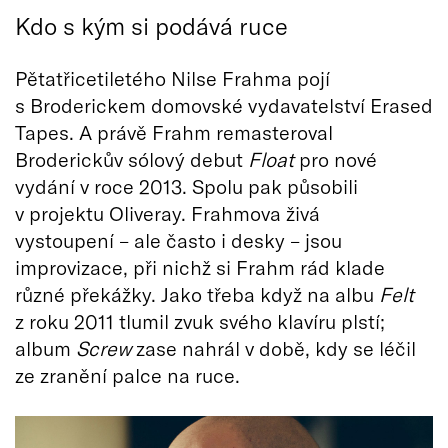
Kdo s kým si podává ruce
Pětatřicetiletého Nilse Frahma pojí
s Broderickem domovské vydavatelství Erased
Tapes. A právě Frahm remasteroval
Broderickův sólový debut
Float
pro nové
vydání v roce 2013. Spolu pak působili
v projektu Oliveray. Frahmova živá
vystoupení – ale často i desky – jsou
improvizace, při nichž si Frahm rád klade
různé překážky. Jako třeba když na albu
Felt
z roku 2011 tlumil zvuk svého klavíru plstí;
album
Screw
zase nahrál v době, kdy se léčil
ze zranění palce na ruce.