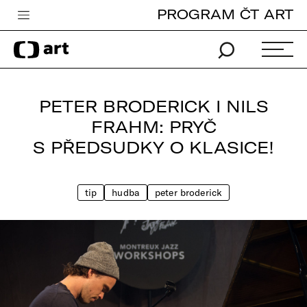
PROGRAM ČT ART
Česká televize
Zpravodajství
Sport
PETER BRODERICK I NILS
iVysílání
FRAHM: PRYČ
S PŘEDSUDKY O KLASICE!
TV program
Pro děti
tip
hudba
peter broderick
edu
Vše o ČT