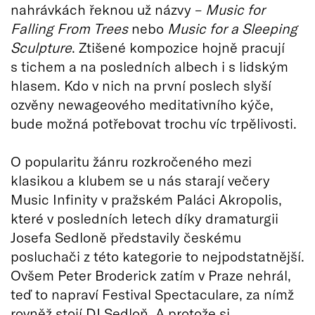
nahrávkách řeknou už názvy –
Music for
Falling From Trees
nebo
Music for a Sleeping
Sculpture
. Ztišené kompozice hojně pracují
s tichem a na posledních albech i s lidským
hlasem. Kdo v nich na první poslech slyší
ozvěny newageového meditativního kýče,
bude možná potřebovat trochu víc trpělivosti.
O popularitu žánru rozkročeného mezi
klasikou a klubem se u nás starají večery
Music Infinity v pražském Paláci Akropolis,
které v posledních letech díky dramaturgii
Josefa Sedloně představily českému
posluchači z této kategorie to nejpodstatnější.
Ovšem Peter Broderick zatím v Praze nehrál,
teď to napraví Festival Spectaculare, za nímž
rovněž stojí DJ Sedloň. A protože si