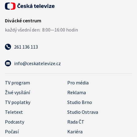
261 136 113
info@ceskatelevize.cz
TV program
Pro média
Živé vysílání
Reklama
TV poplatky
Studio Brno
Teletext
Studio Ostrava
Podcasty
Rada ČT
Počasí
Kariéra