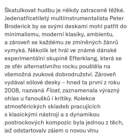
Škatulkovat hudbu je někdy zatraceně těžké.
Jedenatřicetiletý multiinstrumentalista Peter
Broderick by se svými deskami mohl patřit do
minimalismu, moderní klasiky, ambientu,
a zároveň se každému ze zmíněných žánrů
vymyká. Několik let hrál ve známé dánské
experimentální skupině Efterklang, která se
ze sfér alternativního rocku pouštěla na
všemožná zvuková dobrodružství. Zároveň
vydával sólové desky – hned ta první z roku
2008, nazvaná
Float
, zaznamenala výrazný
ohlas u fanoušků i kritiky. Kolekce
atmosférických skladeb pracujících
s klasickými nástroji a s dynamikou
postrockových kompozic byla jednou z těch,
jež odstartovaly zájem o novou vlnu