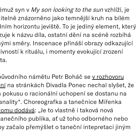
němuž syn v
My son looking to the sun
vzhlíží, je
itelně znázorněno jako temnější kruh na bílém
ním horizontu jeviště. To je jediný element, který
uje k názvu díla, ostatní dění na scéně rozbíhá
nými směry. Inscenace přináší obrazy odkazující
ivností k rituálu, i momenty evokující zrození
ta.
původního námětu Petr Boháč se
v rozhovoru
ní
na stránkách Divadla Ponec nechal slyšet, že
 pokusu o racionální uchopení se dostanu na
anality“. Choreografka a tanečnice Miřenka
tomu dodává
: „Je to vlastně i taková nová
anečního publika, ať už toho odborného nebo
by začalo přemýšlet o taneční intepretaci jiným