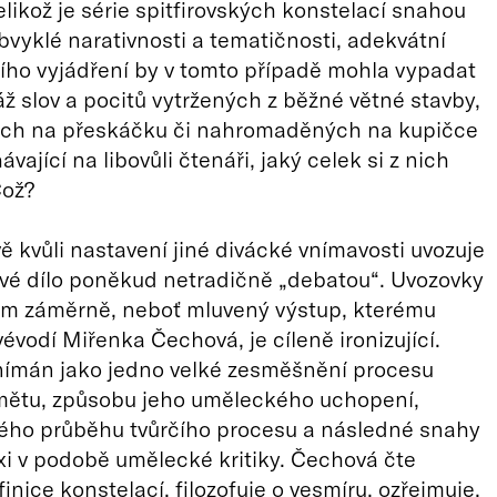
elikož je série spitfirovských konstelací snahou
bvyklé narativnosti a tematičnosti, adekvátní
ího vyjádření by v tomto případě mohla vypadat
ž slov a pocitů vytržených z běžné větné stavby,
ch na přeskáčku či nahromaděných na kupičce
ající na libovůli čtenáři, jaký celek si z nich
Což?
ě kvůli nastavení jiné divácké vnímavosti uvozuje
své dílo poněkud netradičně „debatou“. Uvozovky
ám záměrně, neboť mluvený výstup, kterému
évodí Miřenka Čechová, je cíleně ironizující.
nímán jako jedno velké zesměšnění procesu
mětu, způsobu jeho uměleckého uchopení,
lého průběhu tvůrčího procesu a následné snahy
exi v podobě umělecké kritiky. Čechová čte
inice konstelací, filozofuje o vesmíru, ozřejmuje,