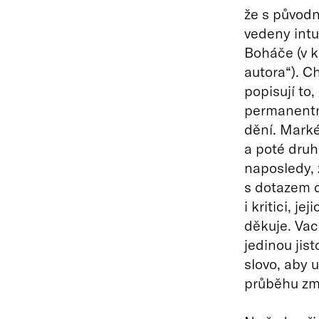
že s původn
vedeny intu
Boháče (v k
autora“). C
popisují to,
permanentní
dění. Marké
a poté druh
naposledy, 
s dotazem d
i kritici, j
děkuje. Vac
jedinou jis
slovo, aby 
průběhu zm