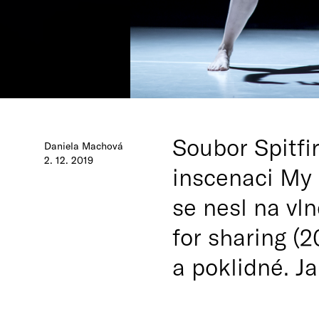
Soubor Spitfi
Daniela Machová
2. 12. 2019
inscenaci My s
se nesl na vl
for sharing (2
a poklidné. Ja