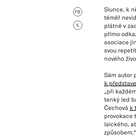
Slunce, k 
FB
téměř nevid
plátně v zad
𝕏
přímo odkaz
asociace ji
svou repetit
nového živo
Sám autor 
k představe
„při každém
tenký led b
Čechová
k 
provokace t
laického, a
způsobem.“