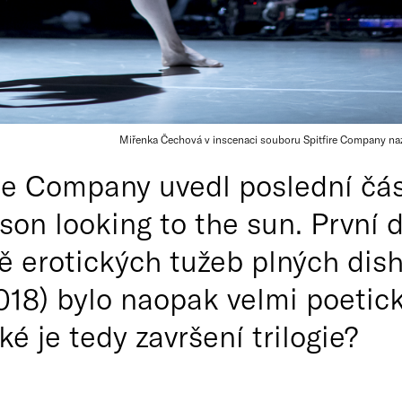
Miřenka Čechová v inscenaci souboru Spitfire Company n
re Company uvedl poslední část
on looking to the sun. První d
ně erotických tužeb plných dis
018) bylo naopak velmi poetick
ké je tedy završení trilogie?