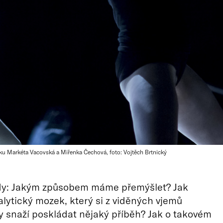
ku Markéta Vacovská a Miřenka Čechová, foto: Vojtěch Brtnický
dy: Jakým způsobem máme přemýšlet? Jak
lytický mozek, který si z viděných vjemů
 snaží poskládat nějaký příběh? Jak o takovém