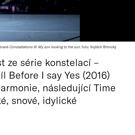
azvané
Constellations III. My son looking to the sun
, foto: Vojtěch Brtnický
 ze série konstelací –
íl Before I say Yes (2016)
harmonie, následující Time
é, snové, idylické