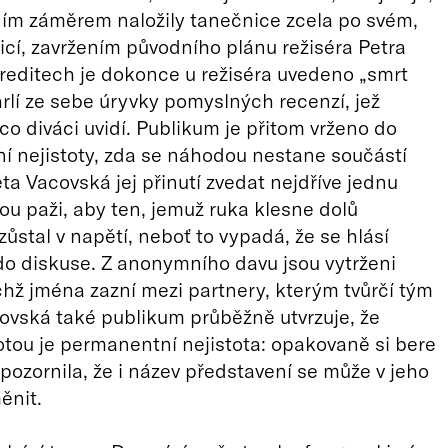
ím záměrem naložily tanečnice zcela po svém,
icí, zavržením původního plánu režiséra Petra
reditech je dokonce u režiséra uvedeno „smrt
hrlí ze sebe úryvky pomyslných recenzí, jež
 co diváci uvidí. Publikum je přitom vrženo do
 nejistoty, zda se náhodou nestane součástí
ta Vacovská jej přinutí zvedat nejdříve jednu
ou paži, aby ten, jemuž ruka klesne dolů
zůstal v napětí, neboť to vypadá, že se hlásí
o diskuse. Z anonymního davu jsou vytrženi
ejichž jména zazní mezi partnery, kterým tvůrčí tým
ovská také publikum průběžně utvrzuje, že
totou je permanentní nejistota: opakovaně si bere
upozornila, že i název představení se může v jeho
ěnit.