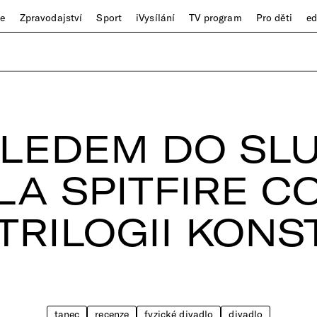
ze
Zpravodajství
Sport
iVysílání
TV program
Pro děti
e
LEDEM DO SL
LA SPITFIRE 
TRILOGII KONS
tanec
recenze
fyzické divadlo
divadlo