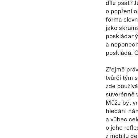
díle psát? J
o popření o
forma slovn
jako skrumá
poskládaný
a neponecháv
poskládá. 
Zřejmě práv
tvůrčí tým 
zde použív
suverénně v
Může být v
hledání ná
a vůbec ce
o jeho refl
z mobilu def