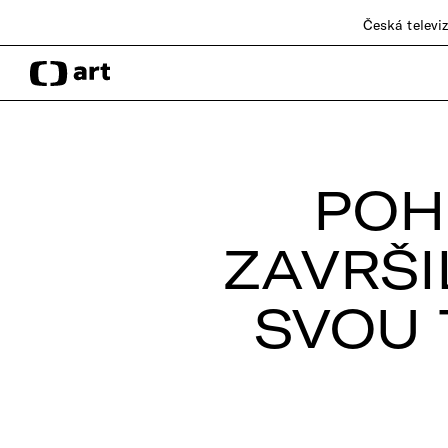
Česká televi
POH
ZAVRŠI
SVOU 