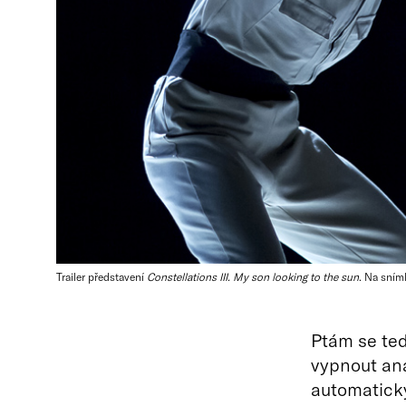
Trailer představení
Constellations III. My son looking to the sun
. Na sním
Ptám se te
vypnout ana
automaticky