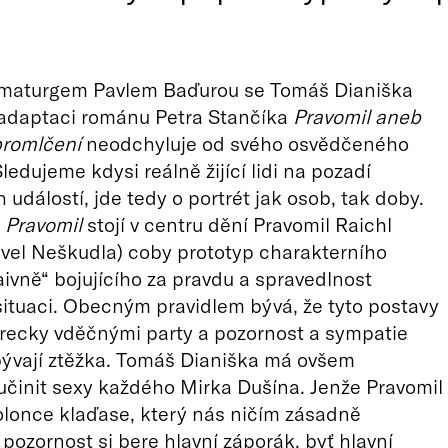
amaturgem Pavlem Baďurou se Tomáš Dianiška
i adaptaci románu Petra Stančíka
Pravomil aneb
promlčení
neodchyluje od svého osvědčeného
ledujeme kdysi reálně žijící lidi na pozadí
 událostí, jde tedy o portrét jak osob, tak doby.
i
Pravomil
stojí v centru dění Pravomil Raichl
Pavel Neškudla) coby prototyp charakterního
aivně“ bojujícího za pravdu a spravedlnost
 situaci. Obecným pravidlem bývá, že tyto postavy
recky vděčnými party a pozornost a sympatie
bývají ztěžka. Tomáš Dianiška má ovšem
činit sexy každého Mirka Dušína. Jenže Pravomil
olonce klaďase, který nás ničím zásadně
pozornost si bere hlavní záporák, byť hlavní