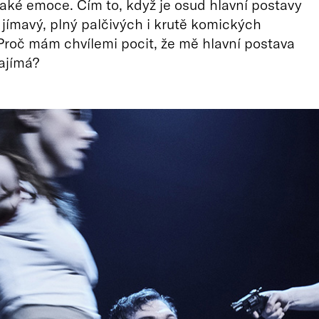
aké emoce. Čím to, když je osud hlavní postavy
jímavý, plný palčivých i krutě komických
roč mám chvílemi pocit, že mě hlavní postava
ajímá?