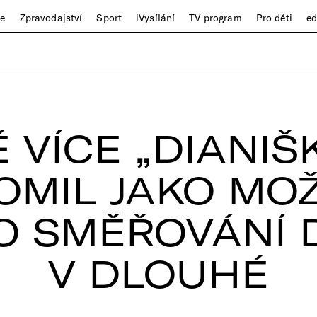
ze
Zpravodajství
Sport
iVysílání
TV program
Pro děti
e
 VÍCE „DIANIŠ
OMIL JAKO MO
O SMĚŘOVÁNÍ 
V DLOUHÉ