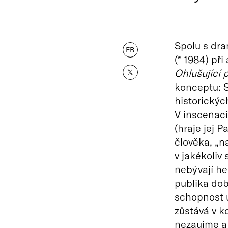
Spolu s dr
FB
(* 1984) př
Ohlušující 
𝕏
konceptu: S
historických
V inscenac
(hraje jej 
člověka, „n
v jakékoliv
nebývají he
publika do
schopnost u
zůstává v k
nezaujme a 