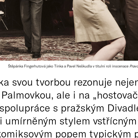
Štěpánka Fingerhutová jako Tínka a Pavel Neškudla v titulní roli inscenace
Prav
a svou tvorbou rezonuje neje
 Palmovkou, ale i na „hostova
 spolupráce s pražským Divad
i umírněným stylem vstřícným
komiksovým popem typickým pr