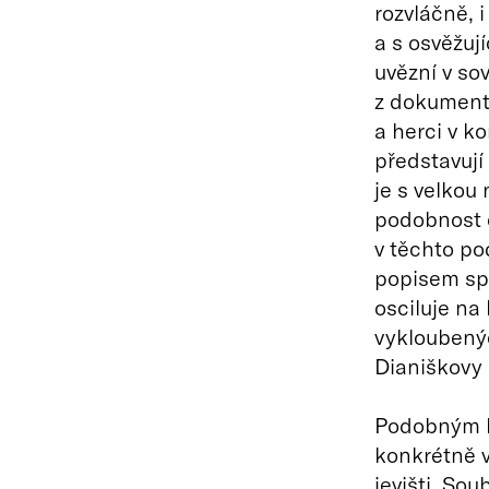
rozvláčně, 
a s osvěžuj
uvězní v so
z dokumentu
a herci v 
představují
je s velkou
podobnost ch
v těchto po
popisem spo
osciluje na 
vykloubený
Dianiškovy
Podobným k
konkrétně v
jevišti. So