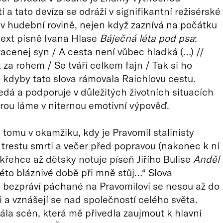
 a tato devíza se odráží v signifikantní režisérské
 v hudební rovině, nejen když zaznívá na počátku
ext písně Ivana Hlase
Báječná léta pod psa
:
tracenej syn / A cesta není vůbec hladká (…) //
t za rohem / Se tváří celkem fajn / Tak si ho
kdyby tato slova rámovala Raichlovu cestu.
edá a podporuje v důležitých životních situacích
rou láme v niternou emotivní výpověď.
tomu v okamžiku, kdy je Pravomil stalinisty
trestu smrti a večer před popravou (nakonec k ní
 křehce až dětsky notuje píseň Jiřího Bulise
Anděl
 této bláznivé době při mně stůj…“ Slova
 bezpráví páchané na Pravomilovi se nesou až do
 a vznášejí se nad společností celého světa.
ála scén, která mě přivedla zaujmout k hlavní