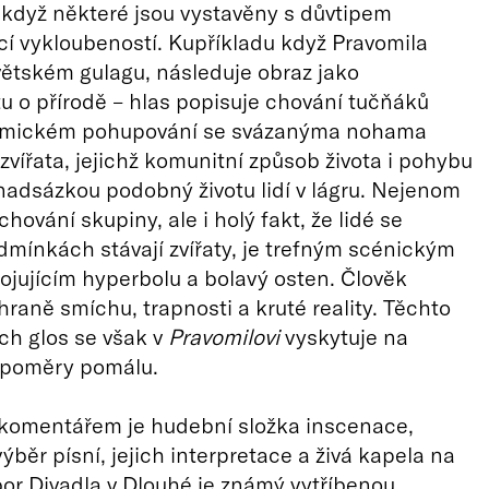
i když některé jsou vystavěny s důvtipem
ící vykloubeností. Kupříkladu když Pravomila
větském gulagu, následuje obraz jako
 o přírodě – hlas popisuje chování tučňáků
komickém pohupování se svázanýma nohama
 zvířata, jejichž komunitní způsob života i pohybu
 nadsázkou podobný životu lidí v lágru. Nejenom
ování skupiny, ale i holý fakt, že lidé se
dmínkách stávají zvířaty, je trefným scénickým
jujícím hyperbolu a bolavý osten. Člověk
hraně smíchu, trapnosti a kruté reality. Těchto
ch glos se však v
Pravomilovi
vyskytuje na
 poměry pomálu.
omentářem je hudební složka inscenace,
ýběr písní, jejich interpretace a živá kapela na
ubor Divadla v Dlouhé je známý vytříbenou