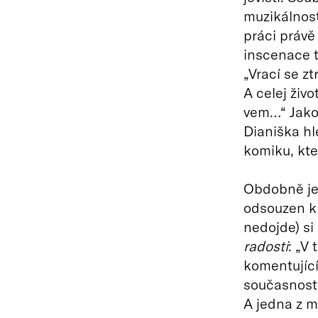
muzikálností
práci právě
inscenace t
„Vrací se z
A celej živo
vem…“ Jako 
Dianiška hl
komiku, kte
Obdobně je 
odsouzen k 
nedojde) si
radosti
: „V
komentující
současnosti
A jedna z m