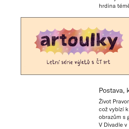
hrdina témě
Postava, 
Život Pravo
což vybízí 
obrazům s 
V Divadle v