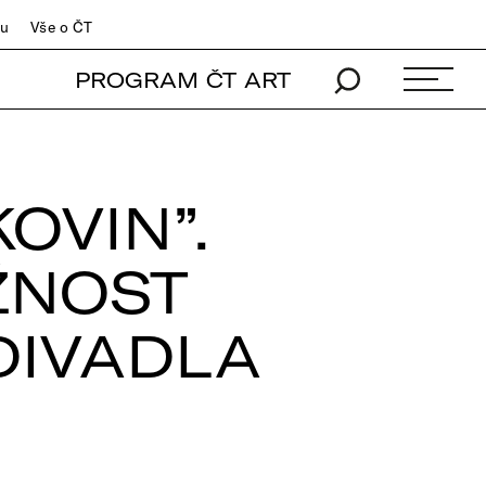
du
Vše o ČT
PROGRAM ČT ART
KOVIN”.
ŽNOST
DIVADLA