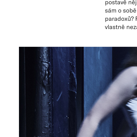
postavě něj
sám o sobě 
paradoxů? P
vlastně nez