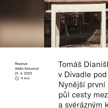
Tomáš Dianišk
Recenze
Adéla Kalusová
v Divadle pod
21. 4. 2023
4 min
Nynější první
půl cesty mez
a svérázným 