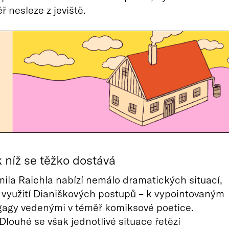
ř nesleze z jeviště.
k níž se těžko dostává
mila Raichla nabízí nemálo dramatických situací,
k využití Dianiškových postupů – k vypointovaným
gagy vedenými v téměř komiksové poetice.
 Dlouhé se však jednotlivé situace řetězí