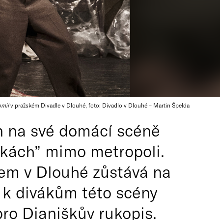
omil
v pražském Divadle v Dlouhé, foto: Divadlo v Dlouhé – Martin Špelda
n na své domácí scéně
čkách” mimo metropoli.
lem v Dlouhé zůstává na
 k divákům této scény
o Dianiškův rukopis.