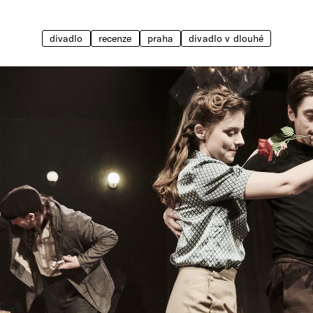
divadlo
recenze
praha
divadlo v dlouhé