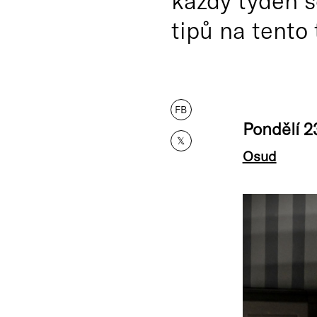
každý týden s
tipů na tento
FB
Pondělí 2
𝕏
Osud