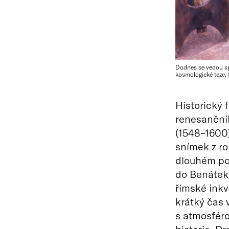
Dodnes se vedou sp
kosmologické teze, 
Historický 
renesančníh
(1548–1600
snímek z ro
dlouhém pob
do Benátek.
římské inkv
krátký čas v
s atmosféro
historie. D