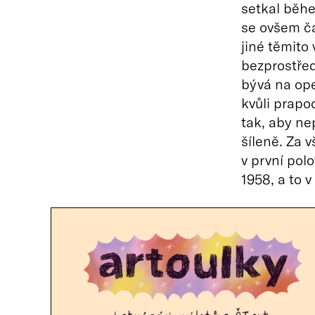
setkal běh
se ovšem ča
jiné těmito
bezprostřed
bývá na ope
kvůli prapo
tak, aby ne
šíleně. Za 
v první pol
1958, a to v