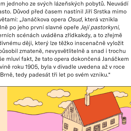
em jednoho ze svých lázeňských pobytů. Neuvádí
sto. Důvod před časem nastínil Jiří Srstka mimo
 větami: „Janáčkova opera
Osud
, která vznikla
ně po jeho první slavné opeře
Její pastorkyni
,
rních scénách uváděna zřídkakdy, a to zřejmě
divnému ději, který lze těžko inscenačně vyložit
působil zmateně, nevysvětlitelně a snad i trochu
vše mluví fakt, že tato opera dokončená Janáčkem
ovině roku 1905, byla v divadle uvedena až v roce
 Brně, tedy padesát tři let po svém vzniku.“