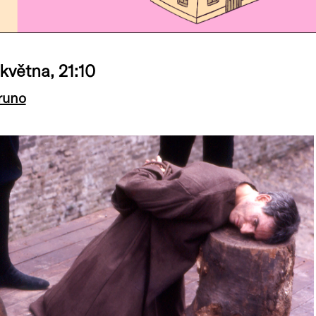
května, 21:10
runo