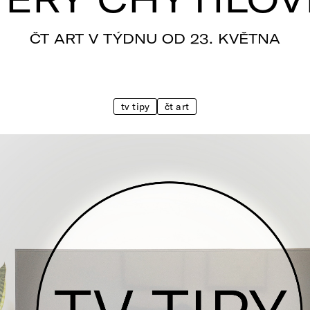
ČT ART V TÝDNU OD 23. KVĚTNA
tv tipy
čt art