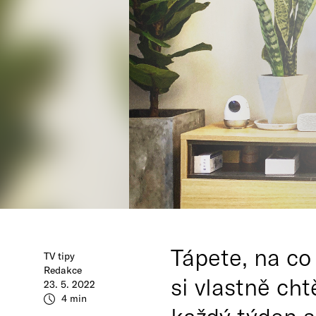
Tápete, na co
TV tipy
Redakce
si vlastně cht
23. 5. 2022
4 min