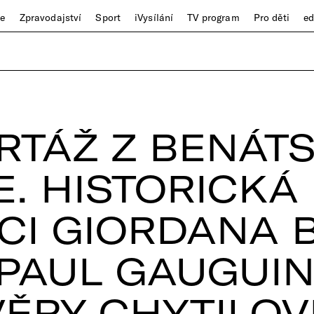
ze
Zpravodajství
Sport
iVysílání
TV program
Pro děti
e
RTÁŽ Z BENÁT
E. HISTORICKÁ
CI GIORDANA 
 PAUL GAUGUIN
VĚRY CHYTILOV