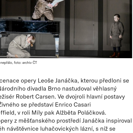
 nepřálo, foto: archiv ČT
cenace opery Leoše Janáčka, kterou předloni se
árodního divadla Brno nastudoval věhlasný
žisér Robert Carsen. Ve dvojroli hlavní postavy
Živného se představí Enrico Casari
ffield, v roli Míly pak Alžběta Poláčková.
pery z měšťanského prostředí Janáčka inspiroval
běh návštěvnice luhačovických lázní, s níž se