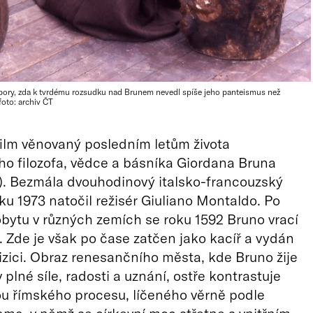
ory, zda k tvrdému rozsudku nad Brunem nevedl spíše jeho panteismus než
foto: archiv ČT
film věnovaný posledním letům života
o filozofa, vědce a básníka Giordana Bruna
). Bezmála dvouhodinový italsko-francouzský
ku 1973 natočil režisér Giuliano Montaldo. Po
ytu v různých zemích se roku 1592 Bruno vrací
 Zde je však po čase zatčen jako kacíř a vydán
izici. Obraz renesančního města, kde Bruno žije
 plné síle, radosti a uznání, ostře kontrastuje
u římského procesu, líčeného věrně podle
rama, v němž se církevní moc střetne s vnitřním