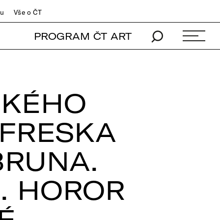
du
Vše o ČT
PROGRAM ČT ART
SKÉHO
 FRESKA
BRUNA.
. HOROR
É