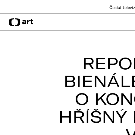
Česká televi
REPO
BIENÁL
O KON
HŘÍŠNÝ