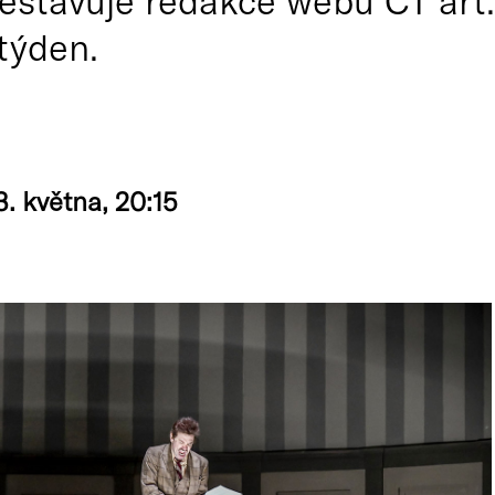
estavuje redakce webu ČT art.
 týden.
3. května, 20:15