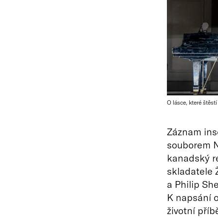
O lásce, které štěstí
Záznam ins
souborem N
kanadský re
skladatele 
a Philip She
K napsání o
životní pří