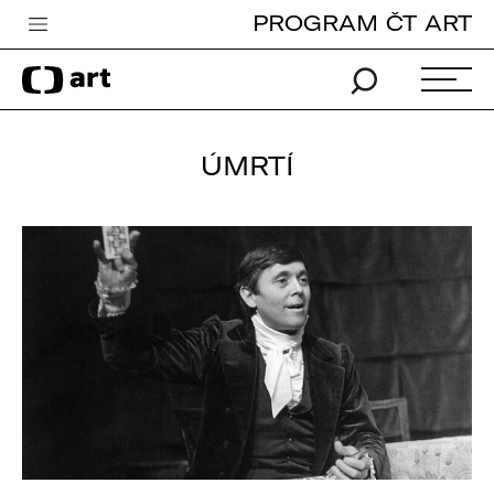
PROGRAM ČT ART
Česká televize
Zpravodajství
Sport
ÚMRTÍ
iVysílání
TV program
Pro děti
edu
Vše o ČT