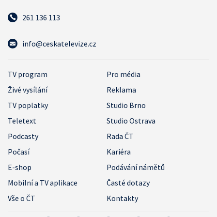
261 136 113
info@ceskatelevize.cz
TV program
Pro média
Živé vysílání
Reklama
TV poplatky
Studio Brno
Teletext
Studio Ostrava
Podcasty
Rada ČT
Počasí
Kariéra
E-shop
Podávání námětů
Mobilní a TV aplikace
Časté dotazy
Vše o ČT
Kontakty