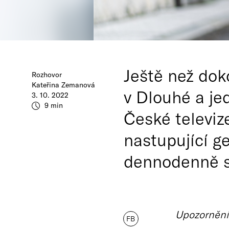
Ještě než dok
Rozhovor
Kateřina Zemanová
v Dlouhé a je
3. 10. 2022
9 min
České televize
nastupující g
dennodenně 
Upozornění:
FB