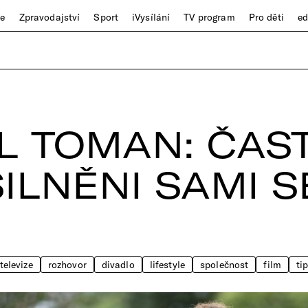
ze
Zpravodajství
Sport
iVysílání
TV program
Pro děti
e
 TOMAN: ČAS
ILNĚNI SAMI 
televize
rozhovor
divadlo
lifestyle
společnost
film
ti