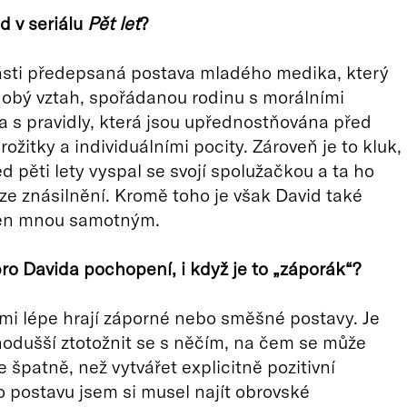
d v seriálu
Pě
t let
?
ásti předepsaná postava mladého medika, který
obý vztah, spořádanou rodinu s morálními
 s pravidly, která jsou upřednostňována před
ožitky a individuálními pocity. Zároveň je to kluk,
d pěti lety vyspal se svojí spolužačkou a ta ho
ze znásilnění. Kromě toho je však David také
en mnou samotným.
pro Davida pochopení, i když je to „záporák
“
?
i lépe hrají záporné nebo směšné postavy. Je
odušší ztotožnit se s něčím, na čem se může
e špatně, než vytvářet explicitně pozitivní
o postavu jsem si musel najít obrovské