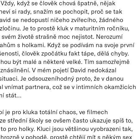
Vždy, když se člověk chová špatně, nějak
neví si rady, snažím se pochopit, proč se tak
avid se nedopustí ničeho zvířecího, žádného
ločinu. Je to prostě kluk v maturitním ročníku,
 svém životě strašně moc nejistot. Nerozumí
ztahům s holkami. Když se podívám na svoje první
šenosti, člověk zpočátku fakt tápe, dělá chyby.
hou být malé a některé velké. Tím samozřejmě
znásilnění. V mém pojetí David nedokázal
ituaci. Je odsouzeníhodný proto, že v danou
tal vnímat partnera, což se v intimních okamžicích
mí stát…
í je pro kluka totální chaos, ve filmech
 ze střední školy se ovšem často ukazuje spíš to,
 to pro holky. Kluci jsou většinou vyobrazeni tak,
 hrozně v pohodě, prostě chtějí mít s někým sex