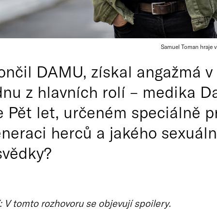
Samuel Toman hraje v
ončil DAMU, získal angažmá v
dnu z hlavních rolí – medika D
 Pět let, určeném speciálně pr
eneraci herců a jakého sexuáln
svědky?
 V tomto rozhovoru se objevují spoilery.