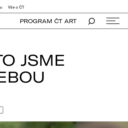
du
Vše o ČT
PROGRAM ČT ART
TO JSME
SEBOU
p