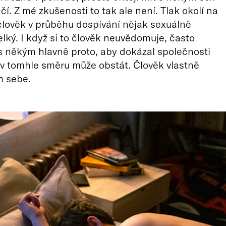
čí. Z mé zkušenosti to tak ale není. Tlak okolí na
 člověk v průběhu dospívání nějak sexuálně
velký. I když si to člověk neuvědomuje, často
s někým hlavně proto, aby dokázal společnosti
i v tomhle směru může obstát. Člověk vlastně
m sebe.