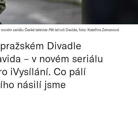
 novém seriálu České televize
Pět let
roli Davida, foto: Kateřina Zemanová
 pražském Divadle
avida – v novém seriálu
o iVysílání. Co pálí
ího násilí jsme