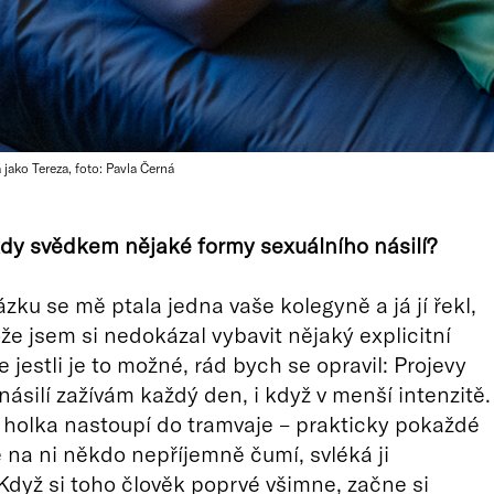
jako Tereza, foto: Pavla Černá
kdy svědkem nějak
é
formy sexuálního násilí
?
ázku se mě ptala jedna vaše kolegyně a já jí řekl,
ože jsem si nedokázal vybavit nějaký explicitní
 jestli je to možné, rád bych se opravil: Projevy
násilí zažívám každý den, i když v menší intenzitě.
 holka nastoupí do tramvaje – prakticky pokaždé
e na ni někdo nepříjemně čumí, svléká ji
dyž si toho člověk poprvé všimne, začne si