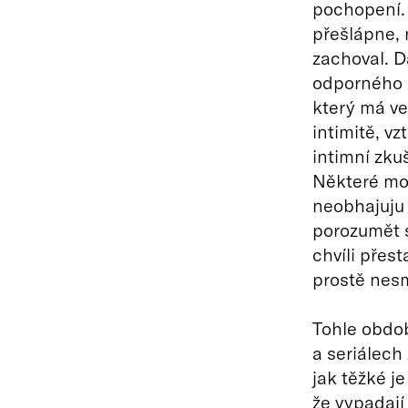
pochopení. 
přešlápne, 
zachoval. D
odporného z
který má ve
intimitě, v
intimní zku
Některé mo
neobhajuju 
porozumět s
chvíli přes
prostě nes
Tohle obdob
a seriálech
jak těžké je
že vypadají