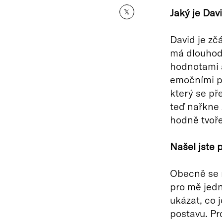
Jaký je Davi
𝕏
David je zč
má dlouhod
hodnotami a
emočními pr
který se pře
teď nařkne 
hodně tvoř
Našel jste 
Obecně se m
pro mě jedn
ukázat, co j
postavu. Pr