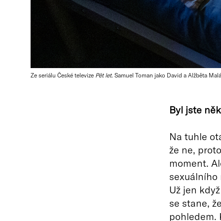
Ze seriálu České televize
Pět let
. Samuel Toman jako David a Alžběta Malá 
Byl jste ně
Na tuhle ot
že ne, prot
moment. Ale
sexuálního 
Už jen když
se stane, ž
pohledem. K