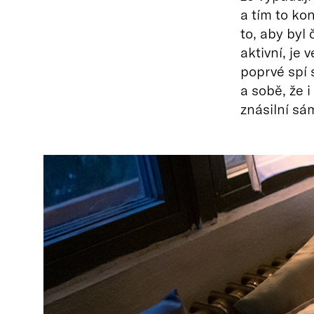
a tím to kon
to, aby byl
aktivní, je 
poprvé spí 
a sobě, že 
znásilní sá