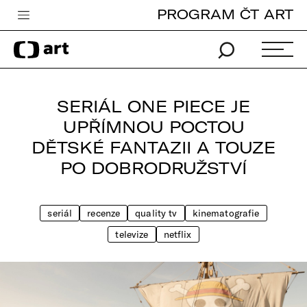
PROGRAM ČT ART
Česká televize
Zpravodajství
Sport
SERIÁL ONE PIECE JE
iVysílání
UPŘÍMNOU POCTOU
DĚTSKÉ FANTAZII A TOUZE
TV program
PO DOBRODRUŽSTVÍ
Pro děti
edu
seriál
recenze
quality tv
kinematografie
Vše o ČT
televize
netflix