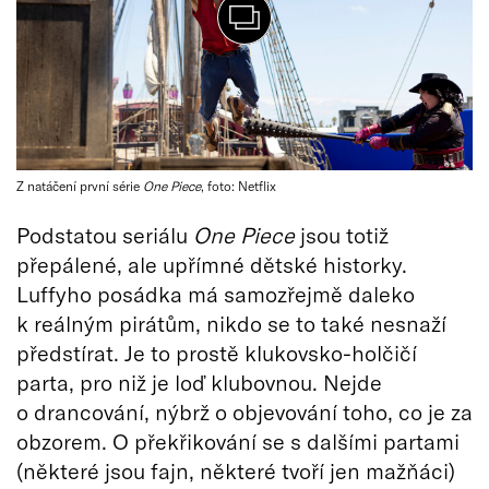
Z natáčení první série
One Piece
, foto: Netflix
Podstatou seriálu
One Piece
jsou totiž
přepálené, ale upřímné dětské historky.
Luffyho posádka má samozřejmě daleko
k reálným pirátům, nikdo se to také nesnaží
předstírat. Je to prostě klukovsko-holčičí
parta, pro niž je loď klubovnou. Nejde
o drancování, nýbrž o objevování toho, co je za
obzorem. O překřikování se s dalšími partami
(některé jsou fajn, některé tvoří jen mažňáci)