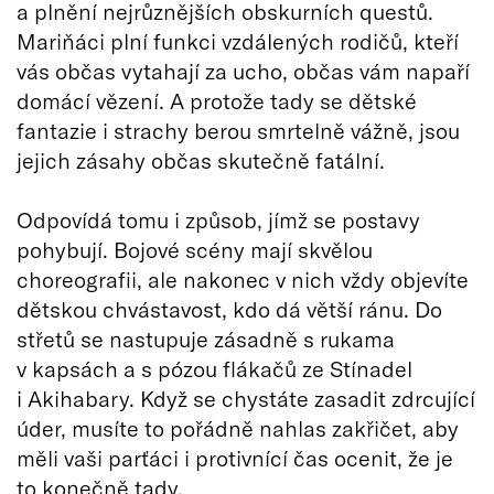
a plnění nejrůznějších obskurních questů.
Mariňáci plní funkci vzdálených rodičů, kteří
vás občas vytahají za ucho, občas vám napaří
domácí vězení. A protože tady se dětské
fantazie i strachy berou smrtelně vážně, jsou
jejich zásahy občas skutečně fatální.
Odpovídá tomu i způsob, jímž se postavy
pohybují. Bojové scény mají skvělou
choreografii, ale nakonec v nich vždy objevíte
dětskou chvástavost, kdo dá větší ránu. Do
střetů se nastupuje zásadně s rukama
v kapsách a s pózou flákačů ze Stínadel
i Akihabary. Když se chystáte zasadit zdrcující
úder, musíte to pořádně nahlas zakřičet, aby
měli vaši parťáci i protivnící čas ocenit, že je
to konečně tady.