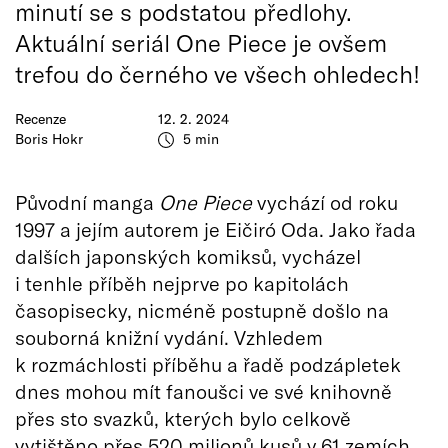
minutí se s podstatou předlohy.
Aktuální seriál One Piece je ovšem
trefou do černého ve všech ohledech!
Recenze
12. 2. 2024
Boris Hokr
5 min
Původní manga
One Piece
vychází od roku
1997 a jejím autorem je Eičiró Oda. Jako řada
dalších japonských komiksů, vycházel
i tenhle příběh nejprve po kapitolách
časopisecky, nicméně postupně došlo na
souborná knižní vydání. Vzhledem
k rozmáchlosti příběhu a řadě podzápletek
dnes mohou mít fanoušci ve své knihovně
přes sto svazků, kterých bylo celkově
vytištěno přes 520 milionů kusů v 61 zemích