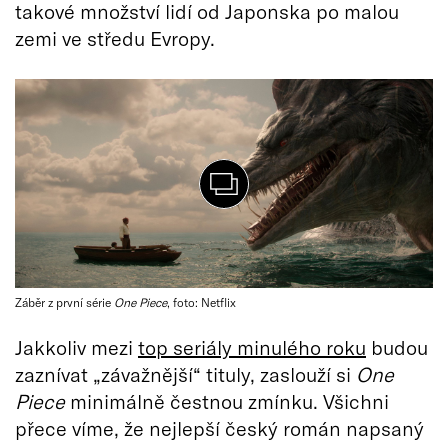
takové množství lidí od Japonska po malou
zemi ve středu Evropy.
Záběr z první série
One Piece
, foto: Netflix
Jakkoliv mezi
top seriály minulého roku
budou
zaznívat „závažnější“ tituly, zaslouží si
One
Piece
minimálně čestnou zmínku. Všichni
přece víme, že nejlepší český román napsaný