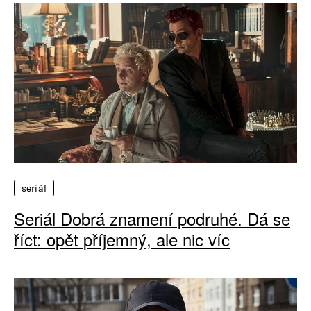
seriál
Seriál Dobrá znamení podruhé. Dá se
říct: opět příjemný, ale nic víc