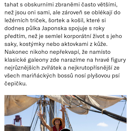
tahat s obskurními zbraněmi často většími,
než jsou oni sami, ale zároveň se oblékají do
ležérních triček, šortek a košil, které si
dodnes půlka Japonska spojuje s roky
předtím, než je semlel korporátní život s jeho
saky, kostýmky nebo aktovkami z kůže.
Nakonec nikoho nepřekvapí, že namísto
klasické galeony zde narazíme na hravé figury
nejrůznějších zvířátek a nejkrutopřísnější ze
všech mariňáckých bossů nosí plyšovou psí
čepičku.