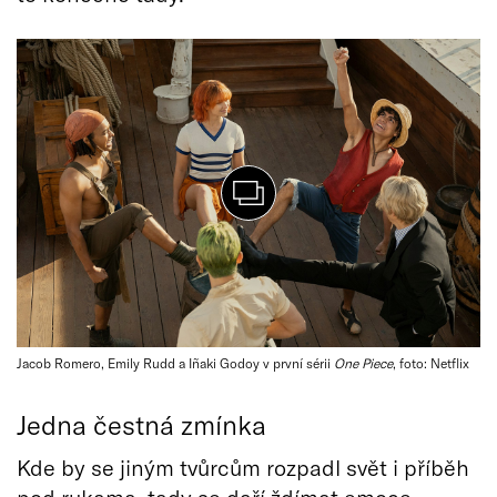
Jacob Romero, Emily Rudd a Iñaki Godoy v první sérii
One Piece
, foto: Netflix
Jedna čestná zmínka
Kde by se jiným tvůrcům rozpadl svět i příběh