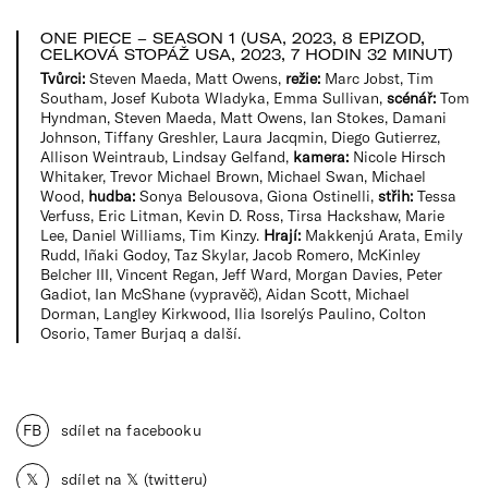
ONE PIECE – SEASON 1 (USA, 2023, 8 EPIZOD,
CELKOVÁ STOPÁŽ USA, 2023, 7 HODIN 32 MINUT)
Tvůrci:
Steven Maeda, Matt Owens,
režie:
Marc Jobst, Tim
Southam, Josef Kubota Wladyka, Emma Sullivan,
scénář:
Tom
Hyndman, Steven Maeda, Matt Owens, Ian Stokes, Damani
Johnson, Tiffany Greshler, Laura Jacqmin, Diego Gutierrez,
Allison Weintraub, Lindsay Gelfand,
kamera:
Nicole Hirsch
Whitaker, Trevor Michael Brown, Michael Swan, Michael
Wood,
hudba:
Sonya Belousova, Giona Ostinelli,
střih:
Tessa
Verfuss, Eric Litman, Kevin D. Ross, Tirsa Hackshaw, Marie
Lee, Daniel Williams, Tim Kinzy.
Hrají:
Makkenjú Arata, Emily
Rudd, Iñaki Godoy, Taz Skylar, Jacob Romero, McKinley
Belcher III, Vincent Regan, Jeff Ward, Morgan Davies, Peter
Gadiot, Ian McShane (vypravěč), Aidan Scott, Michael
Dorman, Langley Kirkwood, Ilia Isorelýs Paulino, Colton
Osorio, Tamer Burjaq a další.
FB
sdílet na facebooku
𝕏
sdílet na 𝕏 (twitteru)