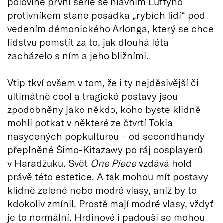
polovině první série se hlavním Luffyho
protivníkem stane posádka „rybích lidí“ pod
vedením démonického Arlonga, který se chce
lidstvu pomstít za to, jak dlouhá léta
zacházelo s ním a jeho bližními.
Vtip tkví ovšem v tom, že i ty nejděsivější či
ultimátně cool a tragické postavy jsou
zpodobněny jako někdo, koho byste klidně
mohli potkat v některé ze čtvrtí Tokia
nasycených popkulturou – od secondhandy
přeplněné Šimo-Kitazawy po ráj cosplayerů
v Haradžuku. Svět
One Piece
vzdává hold
právě této estetice. A tak mohou mít postavy
klidně zelené nebo modré vlasy, aniž by to
kdokoliv zmínil. Prostě mají modré vlasy, vždyť
je to normální. Hrdinové i padouši se mohou