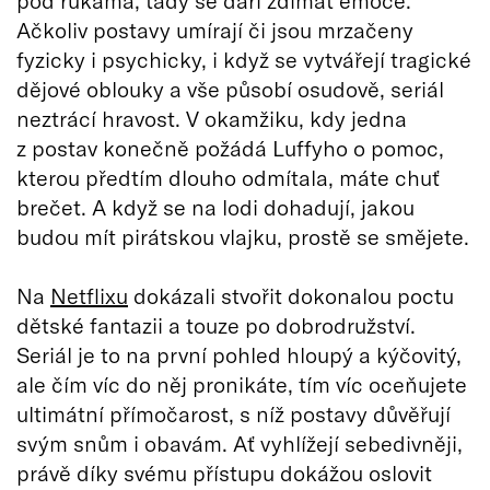
pod rukama, tady se daří ždímat emoce.
Ačkoliv postavy umírají či jsou mrzačeny
fyzicky i psychicky, i když se vytvářejí tragické
dějové oblouky a vše působí osudově, seriál
neztrácí hravost. V okamžiku, kdy jedna
z postav konečně požádá Luffyho o pomoc,
kterou předtím dlouho odmítala, máte chuť
brečet. A když se na lodi dohadují, jakou
budou mít pirátskou vlajku, prostě se smějete.
Na
Netflixu
dokázali stvořit dokonalou poctu
dětské fantazii a touze po dobrodružství.
Seriál je to na první pohled hloupý a kýčovitý,
ale čím víc do něj pronikáte, tím víc oceňujete
ultimátní přímočarost, s níž postavy důvěřují
svým snům i obavám. Ať vyhlížejí sebedivněji,
právě díky svému přístupu dokážou oslovit