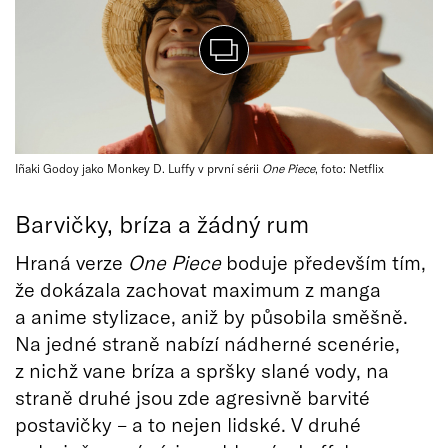
Iñaki Godoy jako Monkey D. Luffy v první sérii
One Piece
, foto: Netflix
Barvičky, bríza a žádný rum
Hraná verze
One Piece
boduje především tím,
že dokázala zachovat maximum z manga
a anime stylizace, aniž by působila směšně.
Na jedné straně nabízí nádherné scenérie,
z nichž vane bríza a spršky slané vody, na
straně druhé jsou zde agresivně barvité
postavičky – a to nejen lidské. V druhé