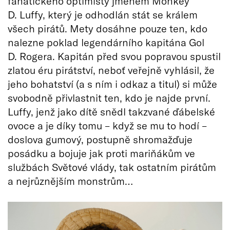
fanatického optimisty jménem Monkey
D. Luffy, který je odhodlán stát se králem
všech pirátů. Mety dosáhne pouze ten, kdo
nalezne poklad legendárního kapitána Gol
D. Rogera. Kapitán před svou popravou spustil
zlatou éru pirátství, neboť veřejně vyhlásil, že
jeho bohatství (a s ním i odkaz a titul) si může
svobodně přivlastnit ten, kdo je najde první.
Luffy, jenž jako dítě snědl takzvané ďábelské
ovoce a je díky tomu – když se mu to hodí –
doslova gumový, postupně shromažďuje
posádku a bojuje jak proti mariňákům ve
službách Světové vlády, tak ostatním pirátům
a nejrůznějším monstrům…