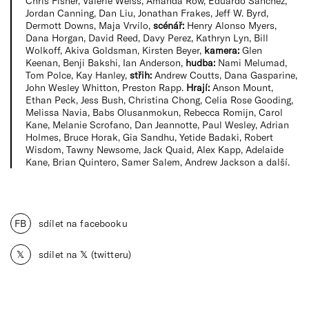
Chris Fisher, Valerie Weiss, Amanda Row, Eduardo Sánchez,
Jordan Canning, Dan Liu, Jonathan Frakes, Jeff W. Byrd,
Dermott Downs, Maja Vrvilo,
scénář:
Henry Alonso Myers,
Dana Horgan, David Reed, Davy Perez, Kathryn Lyn, Bill
Wolkoff, Akiva Goldsman, Kirsten Beyer,
kamera:
Glen
Keenan, Benji Bakshi, Ian Anderson,
hudba:
Nami Melumad,
Tom Polce, Kay Hanley,
střih:
Andrew Coutts, Dana Gasparine,
John Wesley Whitton, Preston Rapp.
Hrají:
Anson Mount,
Ethan Peck, Jess Bush, Christina Chong, Celia Rose Gooding,
Melissa Navia, Babs Olusanmokun, Rebecca Romijn, Carol
Kane, Melanie Scrofano, Dan Jeannotte, Paul Wesley, Adrian
Holmes, Bruce Horak, Gia Sandhu, Yetide Badaki, Robert
Wisdom, Tawny Newsome, Jack Quaid, Alex Kapp, Adelaide
Kane, Brian Quintero, Samer Salem, Andrew Jackson a další.
FB
sdílet na facebooku
𝕏
sdílet na 𝕏 (twitteru)