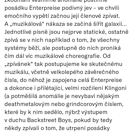
posádku Enterpreise podivný jev – ve chvíli
emočního vypětí začnou její členové zpívat.
A „muzikálová“ nákaza se začíná šířit galaxií…
Jednotlivé písně jsou nejprve statické, ostatně
zpívá se v nich například o tom, že všechny
systémy běží, ale postupně do nich proniká
čím dál víc muzikálové choreografie. Od
„zpívánek“ tak postupujeme ke skutečnému
muzikálu, včetně velkolepého závěrečného
čísla, do něhož je zapojena celá Enterpreise
a dokonce i přilétající, velmi rozčilení Klingoni
(a potměšilá anomálie je nevybaví nějakým
deathmetalovým nebo grindcorovým číslem,
které by k nim sedělo, nýbrž výstupem
v duchu Backstreet Boys, pokud by tedy
někdy zpívali o tom, že utrpení posádky