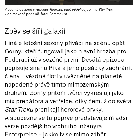
V sedmé epizodě s názvem
Tamhleti staří vědci
dojde i na
Star Trek
v animované podobě, foto: Paramount+
Zpěv se šíří galaxií
Finále letošní sezóny přivádí na scénu opět
Gorny, kteří fungovali jako hlavní hrozba pro
Federaci už v sezóně první. Desátá epizoda
popisuje snahu Pika a jeho posádky zachránit
členy Hvězdné flotily uvězněné na planetě
napadené právě tímto mimozemským
druhem. Gorny přitom tvůrci vykreslují jako
mix predátora a vetřelce, díky čemuž do světa
Star Treku
pronikají hororové prvky.
A souběžně se tu poprvé představuje mladší
verze pozdějšího vrchního inženýra
Enterpreise – jakkoliv se mimo záběr