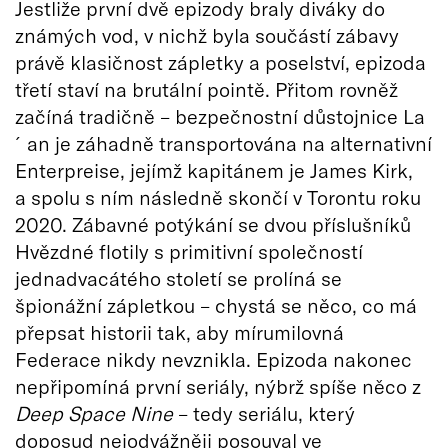
Jestliže první dvě epizody braly diváky do
známých vod, v nichž byla součástí zábavy
právě klasičnost zápletky a poselství, epizoda
třetí staví na brutální pointě. Přitom rovněž
začíná tradičně – bezpečnostní důstojnice La
´an je záhadně transportována na alternativní
Enterpreise, jejímž kapitánem je James Kirk,
a spolu s ním následně skončí v Torontu roku
2020. Zábavné potýkání se dvou příslušníků
Hvězdné flotily s primitivní společností
jednadvacátého století se prolíná se
špionážní zápletkou – chystá se něco, co má
přepsat historii tak, aby mírumilovná
Federace nikdy nevznikla. Epizoda nakonec
nepřipomíná první seriály, nýbrž spíše něco z
Deep Space Nine
– tedy seriálu, který
doposud nejodvážněji posouval ve