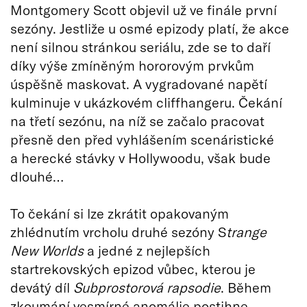
Montgomery Scott objevil už ve finále první
sezóny. Jestliže u osmé epizody platí, že akce
není silnou stránkou seriálu, zde se to daří
díky výše zmíněným hororovým prvkům
úspěšně maskovat. A vygradované napětí
kulminuje v ukázkovém cliffhangeru. Čekání
na třetí sezónu, na níž se začalo pracovat
přesně den před vyhlášením scenáristické
a herecké stávky v Hollywoodu, však bude
dlouhé…
To čekání si lze zkrátit opakovaným
zhlédnutím vrcholu druhé sezóny S
trange
New Worlds
a jedné z nejlepších
startrekovských epizod vůbec, kterou je
devátý díl
Subprostorová rapsodie
. Během
zkoumání vesmírné anomálie postihne