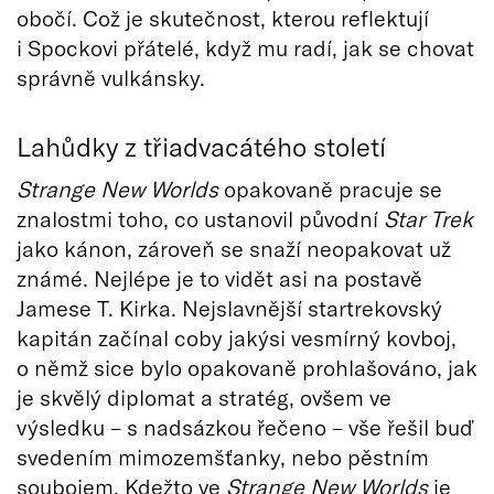
obočí. Což je skutečnost, kterou reflektují
i Spockovi přátelé, když mu radí, jak se chovat
správně vulkánsky.
Lahůdky z třiadvacátého století
Strange New Worlds
opakovaně pracuje se
znalostmi toho, co ustanovil původní
Star Trek
jako kánon, zároveň se snaží neopakovat už
známé. Nejlépe je to vidět asi na postavě
Jamese T. Kirka. Nejslavnější startrekovský
kapitán začínal coby jakýsi vesmírný kovboj,
o němž sice bylo opakovaně prohlašováno, jak
je skvělý diplomat a stratég, ovšem ve
výsledku – s nadsázkou řečeno – vše řešil buď
svedením mimozemšťanky, nebo pěstním
soubojem. Kdežto ve
Strange New Worlds
je