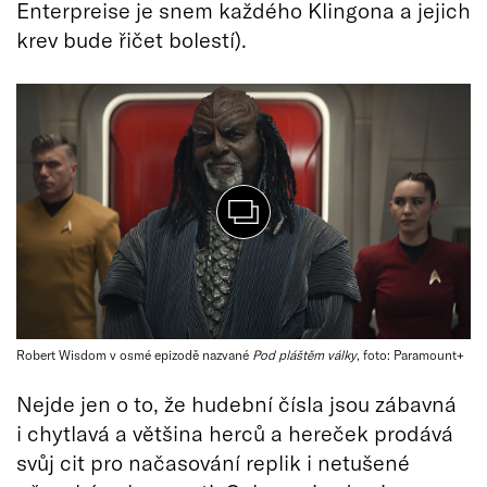
Enterpreise je snem každého Klingona a jejich
krev bude řičet bolestí).
Robert Wisdom v osmé epizodě nazvané
Pod pláštěm války
, foto: Paramount+
Nejde jen o to, že hudební čísla jsou zábavná
i chytlavá a většina herců a hereček prodává
svůj cit pro načasování replik i netušené