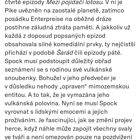
čtvrté epizody
Mezi pojídači lotosu
. V ní je
Pike uvězněn na zaostalé planetě, zatímco
posádku Enterpreise na oběžné dráze
postihne záludná ztráta paměti. A jakkoliv už
každá z doposud popsaných epizod
obsahovala silné komediální prvky, ty nejčistší
přichází v podobě
Šarád
čili epizody páté.
Spock musí podstoupit důležitý obřad
seznámení se s rodinou své vulkánské
snoubenky. Bohužel v jeho předvečer je
v důsledku nehody „opraven“ mimozemskou
entitou. A to tak, že je vymazána jeho
vulkánská polovina. Nyní se musí Spock
vyrovnat s lidskými emocemi a jejich
prožíváním. Je fascinující, jak se změní projev
herce, když náhle může zapojit všechny svaly
ve tváři a není omezován pouze na pozdvižení