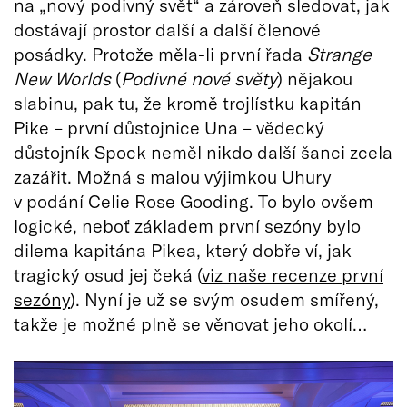
na „nový podivný svět“ a zároveň sledovat, jak
dostávají prostor další a další členové
posádky. Protože měla-li první řada
Strange
New Worlds
(
Podivné nové světy
) nějakou
slabinu, pak tu, že kromě trojlístku kapitán
Pike – první důstojnice Una – vědecký
důstojník Spock neměl nikdo další šanci zcela
zazářit. Možná s malou výjimkou Uhury
v podání Celie Rose Gooding. To bylo ovšem
logické, neboť základem první sezóny bylo
dilema kapitána Pikea, který dobře ví, jak
tragický osud jej čeká (
viz naše recenze první
sezóny
). Nyní je už se svým osudem smířený,
takže je možné plně se věnovat jeho okolí…