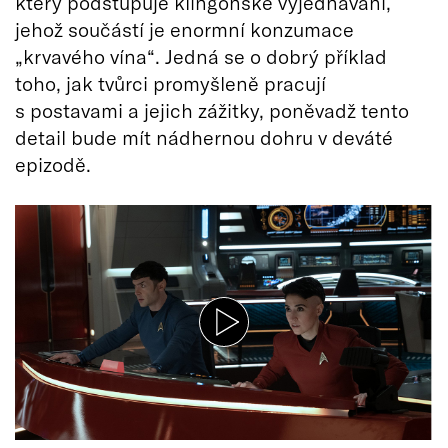
který podstupuje klingonské vyjednávání,
jehož součástí je enormní konzumace
„krvavého vína“. Jedná se o dobrý příklad
toho, jak tvůrci promyšleně pracují
s postavami a jejich zážitky, poněvadž tento
detail bude mít nádhernou dohru v deváté
epizodě.