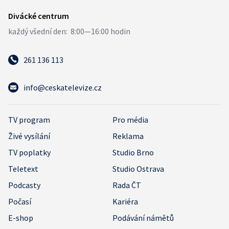
261 136 113
info@ceskatelevize.cz
TV program
Pro média
Živé vysílání
Reklama
TV poplatky
Studio Brno
Teletext
Studio Ostrava
Podcasty
Rada ČT
Počasí
Kariéra
E-shop
Podávání námětů