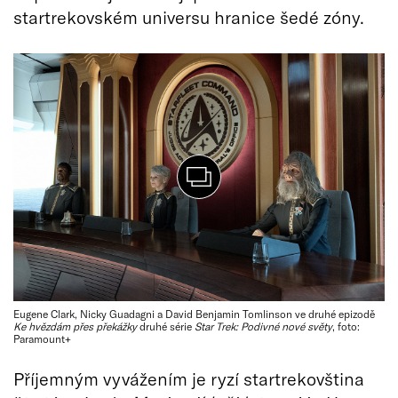
startrekovském universu hranice šedé zóny.
Eugene Clark, Nicky Guadagni a David Benjamin Tomlinson ve druhé epizodě
Ke hvězdám přes překážky
druhé série
Star Trek: Podivné nové světy
, foto:
Paramount+
Příjemným vyvážením je ryzí startrekovština