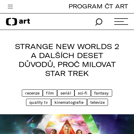
PROGRAM ČT ART
Česká televize
Zpravodajství
Sport
STRANGE NEW WORLDS 2
iVysílání
A DALŠÍCH DESET
DŮVODŮ, PROČ MILOVAT
TV program
STAR TREK
Pro děti
edu
recenze
film
seriál
sci-fi
fantasy
Vše o ČT
quality tv
kinematografie
televize