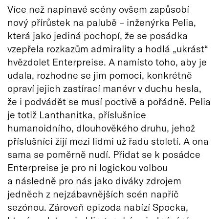
Více než napínavé scény ovšem zapůsobí
nový přírůstek na palubě – inženýrka Pelia,
která jako jediná pochopí, že se posádka
vzepřela rozkazům admirality a hodlá „ukrást“
hvězdolet Enterpreise. A namísto toho, aby je
udala, rozhodne se jim pomoci, konkrétně
opraví jejich zastírací manévr v duchu hesla,
že i podvádět se musí poctivě a pořádně. Pelia
je totiž Lanthanitka, příslušnice
humanoidního, dlouhověkého druhu, jehož
příslušníci žijí mezi lidmi už řadu století. A ona
sama se poměrně nudí. Přidat se k posádce
Enterpreise je pro ni logickou volbou
a následně pro nás jako diváky zdrojem
jedněch z nejzábavnějších scén napříč
sezónou. Zároveň epizoda nabízí Spocka,