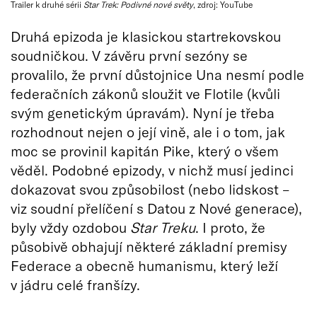
Trailer k druhé sérii
Star Trek: Podivné nové světy
, zdroj: YouTube
Druhá epizoda je klasickou startrekovskou
soudničkou. V závěru první sezóny se
provalilo, že první důstojnice Una nesmí podle
federačních zákonů sloužit ve Flotile (kvůli
svým genetickým úpravám). Nyní je třeba
rozhodnout nejen o její vině, ale i o tom, jak
moc se provinil kapitán Pike, který o všem
věděl. Podobné epizody, v nichž musí jedinci
dokazovat svou způsobilost (nebo lidskost –
viz soudní přelíčení s Datou z Nové generace),
byly vždy ozdobou
Star Treku
. I proto, že
působivě obhajují některé základní premisy
Federace a obecně humanismu, který leží
v jádru celé franšízy.