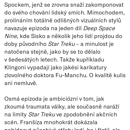
Spockem, jenž se zrovna snaží zakomponovat
do svého chování lidský smích. Mimochodem,
prolínáním totálně odlišných vizuálních stylů
navazuje epizoda na jeden díl
Deep Space
Nine
, kde Sisko a několik jeho lidí projdou do
doby původního
Star Treku
– a minulost je
natočena stejně, jako by se to dělalo
v šedesátých letech. Takže kupříkladu
Klingoni vypadají jako jakési karikatury
zlovolného doktora Fu-Manchu. O kvalitě kulis
ani nemluvě.
Osmá epizoda je ambiciózní v tom, jak
zkoumá traumata války, ale současně naráží
na limity
Star Treku
ve zpodobnění akčních
scén. Franšíza mnohokrát dokázala
nabídnout působivé střety lodí, ba i flotil, ale