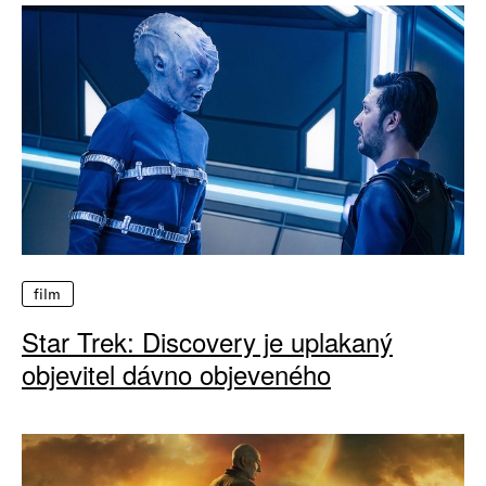
film
Star Trek: Discovery je uplakaný
objevitel dávno objeveného