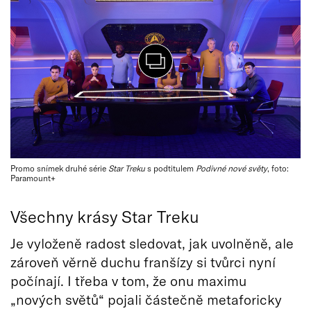
Promo snímek druhé série
Star Treku
s podtitulem
Podivné nové světy
, foto:
Paramount+
Všechny krásy Star Treku
Je vyloženě radost sledovat, jak uvolněně, ale
zároveň věrně duchu franšízy si tvůrci nyní
počínají. I třeba v tom, že onu maximu
„nových světů“ pojali částečně metaforicky