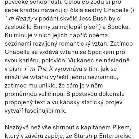
pěvecké schopnosti. Celou epizodu si pro
sebe kradou navazující čísla sestry Chapelle (
I
´m Ready
v podání skvělé Jess Bush by si
zasloužilo Emmy za nejlepší píseň) a Spocka.
Kulminuje v nich jejich napříč oběma
sezónami rozvíjený romantický vztah. Zatímco
Chapelle se vzdává vztahu se Spockem pro
svou kariéru, poloviční Vulkánec se následně
v písni
I´m The X
vyrovnává s tím, jak se
snažil ve vztahu vyřešit jednu neznámou,
zatímco mu uniklo, že sám je v něm
proměnnou veličinou. S postavou dokonale
propojený text a vulkánsky statický projev
vytváří fascinující mix.
Nezbývá než vše shrnout s kapitánem Pikem,
který v závěru zapěje, že Starship Enterpreise