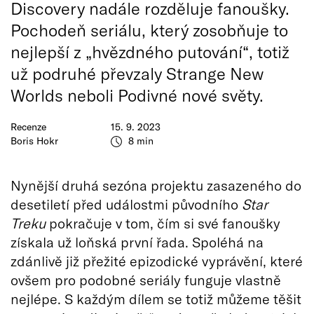
Discovery nadále rozděluje fanoušky.
Pochodeň seriálu, který zosobňuje to
nejlepší z „hvězdného putování“, totiž
už podruhé převzaly Strange New
Worlds neboli Podivné nové světy.
Recenze
15. 9. 2023
Boris Hokr
8 min
Nynější druhá sezóna projektu zasazeného do
desetiletí před událostmi původního
Star
Treku
pokračuje v tom, čím si své fanoušky
získala už loňská první řada. Spoléhá na
zdánlivě již přežité epizodické vyprávění, které
ovšem pro podobné seriály funguje vlastně
nejlépe. S každým dílem se totiž můžeme těšit