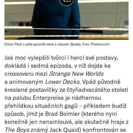
Ethan Peck v páté epizodě série s názvem
Šarády
, foto: Paramount+
Jak moc vylepšili tvůrci i herci své postavy,
dokládá i sedmá epizoda, v níž dojde ke
crossoveru mezi
Strange New Worlds
a animovaným
Lower Decks
. Vpád původně
kreslené postavičky ze čtyřiadvacátého století
na palubu Enterpreise je nádhernou
přehlídkou situačních gagů – příkladem budiž
způsob, jímž je Brad Boimler (kterého nyní
konečně jen nenamlouvá, ale skutečně hraje z
The Boys
známý Jack Quaid) konfrontován se