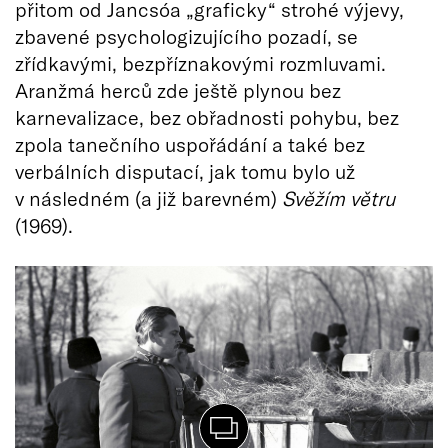
přitom od Jancsóa „graficky“ strohé výjevy,
zbavené psychologizujícího pozadí, se
zřídkavými, bezpříznakovými rozmluvami.
Aranžmá herců zde ještě plynou bez
karnevalizace, bez obřadnosti pohybu, bez
zpola tanečního uspořádání a také bez
verbálních disputací, jak tomu bylo už
v následném (a již barevném)
Svěžím větru
(1969).