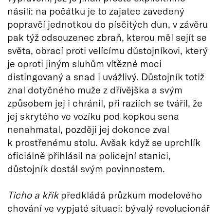
násilí: na počátku je to zajatec zavedený
popravčí jednotkou do písčitých dun, v závěru
pak týž odsouzenec zbraň, kterou měl sejít se
světa, obrací proti velícímu důstojníkovi, který
je oproti jiným sluhům vítězné moci
distingovaný a snad i uvážlivý. Důstojník totiž
znal dotyčného muže z dřívějška a svým
způsobem jej i chránil, při raziích se tvářil, že
jej skrytého ve vozíku pod kopkou sena
nenahmatal, později jej dokonce zval
k prostřenému stolu. Avšak když se uprchlík
oficiálně přihlásil na policejní stanici,
důstojník dostál svým povinnostem.
Ticho a křik
předkládá průzkum modelového
chování ve vypjaté situaci: bývalý revolucionář