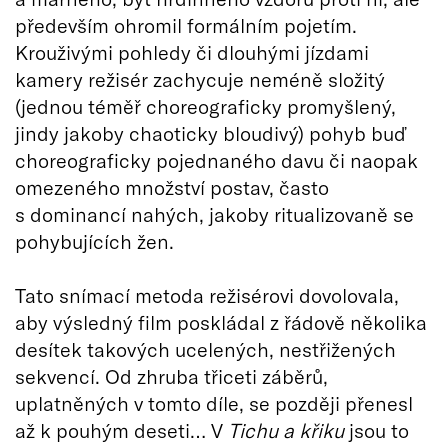
především ohromil formálním pojetím.
Krouživými pohledy či dlouhými jízdami
kamery režisér zachycuje neméně složitý
(jednou téměř choreograficky promyšlený,
jindy jakoby chaoticky bloudivý) pohyb buď
choreograficky pojednaného davu či naopak
omezeného množství postav, často
s dominancí nahých, jakoby ritualizovaně se
pohybujících žen.
Tato snímací metoda režisérovi dovolovala,
aby výsledný film poskládal z řádově několika
desítek takových ucelených, nestřižených
sekvencí. Od zhruba třiceti záběrů,
uplatněných v tomto díle, se později přenesl
až k pouhým deseti… V
Tichu a křiku
jsou to