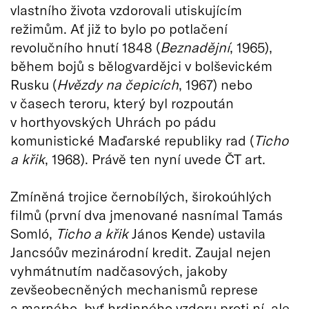
vlastního života vzdorovali utiskujícím
režimům. Ať již to bylo po potlačení
revolučního hnutí 1848 (
Beznadějní
, 1965),
během bojů s bělogvardějci v bolševickém
Rusku (
Hvězdy na čepicích
, 1967) nebo
v časech teroru, který byl rozpoután
v horthyovských Uhrách po pádu
komunistické Maďarské republiky rad (
Ticho
a křik
, 1968). Právě ten nyní uvede ČT art.
Zmíněná trojice černobílých, širokoúhlých
filmů (první dva jmenované nasnímal Tamás
Somló,
Ticho a křik
János Kende) ustavila
Jancsóův mezinárodní kredit. Zaujal nejen
vyhmátnutím nadčasových, jakoby
zevšeobecněných mechanismů represe
a marného, byť hrdinného vzdoru proti ní, ale