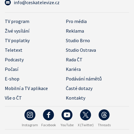
info@ceskatelevize.cz
TV program
Pro média
Živé vysílání
Reklama
TV poplatky
Studio Brno
Teletext
Studio Ostrava
Podcasty
Rada ČT
Počasí
Kariéra
E-shop
Podávání námětů
Mobilní a TV aplikace
Časté dotazy
Vše o ČT
Kontakty
Instagram
Facebook
YouTube
X (Twitter)
Threads