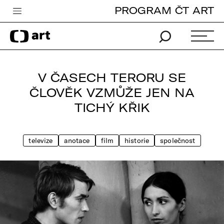
PROGRAM ČT ART
Česká televize
Zpravodajství
Sport
V ČASECH TERORU SE
iVysílání
ČLOVĚK VZMŮŽE JEN NA
TICHÝ KŘIK
TV program
Pro děti
televize
anotace
film
historie
společnost
edu
Vše o ČT