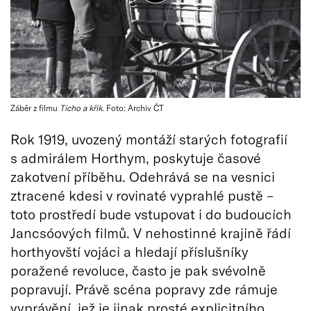
Záběr z filmu
Ticho a křik
. Foto: Archiv ČT
Rok 1919, uvozený montáží starých fotografií
s admirálem Horthym, poskytuje časové
zakotvení příběhu. Odehrává se na vesnici
ztracené kdesi v rovinaté vyprahlé pustě –
toto prostředí bude vstupovat i do budoucích
Jancsóových filmů. V nehostinné krajině řádí
horthyovští vojáci a hledají příslušníky
poražené revoluce, často je pak svévolně
popravují. Právě scéna popravy zde rámuje
vyprávění, jež je jinak prosté explicitního