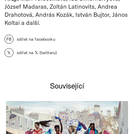
József Madaras, Zoltán Latinovits, Andrea
Drahotová, András Kozák, István Bujtor, János
Koltai a další.
FB
sdílet na facebooku
𝕏
sdílet na 𝕏 (twitteru)
Související