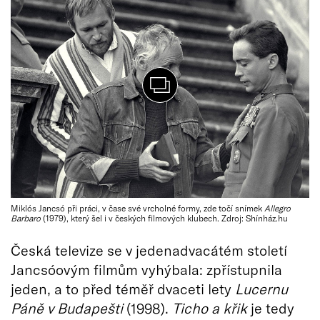
Miklós Jancsó při práci, v čase své vrcholné formy, zde točí snímek
Allegro
Barbaro
(1979), který šel i v českých filmových klubech. Zdroj: Shínház.hu
Česká televize se v jedenadvacátém století
Jancsóovým filmům vyhýbala: zpřístupnila
jeden, a to před téměř dvaceti lety
Lucernu
Páně v Budapešti
(1998).
Ticho a křik
je tedy