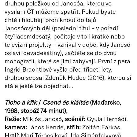
druhou položkou od Jancsóa, kterou ve
vysílání ČT můžeme spatřit. Pokud byste
chtěli hlouběji proniknout do tajů
Jancsóových děl (poslední titul – v pořadí
čtyřiaosmdesátý, počítaje v to i krátké nebo
televizní projekty – vznikal v době, kdy Jancsó
oslavil devadesátiny), začtěte se do dvou
monografií, které se jimi zabývají. První z pera
Ingrid Brachtlové vyšla před třiceti lety,
druhou sepsal Zdeněk Hudec (2016), kterou si
stále ještě lze objednat…
Ticho a křik
/
Csend és kiáltás
(Maďarsko,
1968, stopáž 74 minut),
Režie:
Miklós Jancsó
, scénář:
Gyula Hernádi,
kamera:
János Kende,
střih:
Zoltán Farkas.
Hrají:
Mari Törőcsiková, Ida Siménfalvyová,