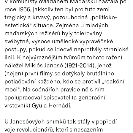
V komunisty ovládaném Maďarsku nastala po
roce 1956, jakkoliv ten byl pro tuto zemi
tragický a krvavý, pozoruhodná „politicko-
estetická“ situace. Zejména u mladých
maďarských režisérů byly tolerovány
svébytné, vysoce umělecké vypravěčské
postupy, pokud se ideově neprotivily stranické
linii. K nejvýraznějším tvůrcům tohoto ražení
náležel Miklós Jancsó (1921-2014), jehož
(nejen) první filmy se dotýkaly brutálního
potlačování každého, kdo se protivil „reakční
moci“. Na scénářích pravidelně s ním
spolupracoval spisovatel (a generační
vrstevník) Gyula Hernádi.
U Jancsóových snímků tak stály v popředí
voje revolucionářů, kteří s nasazením