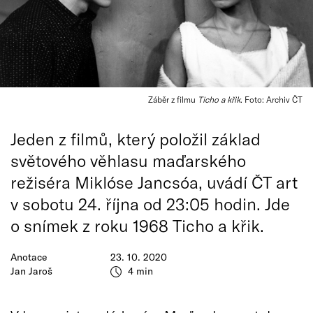
Záběr z filmu
Ticho a křik
. Foto: Archiv ČT
Jeden z filmů, který položil základ
světového věhlasu maďarského
režiséra Miklóse Jancsóa, uvádí ČT art
v sobotu 24. října od 23:05 hodin. Jde
o snímek z roku 1968 Ticho a křik.
Anotace
23. 10. 2020
Jan Jaroš
4 min