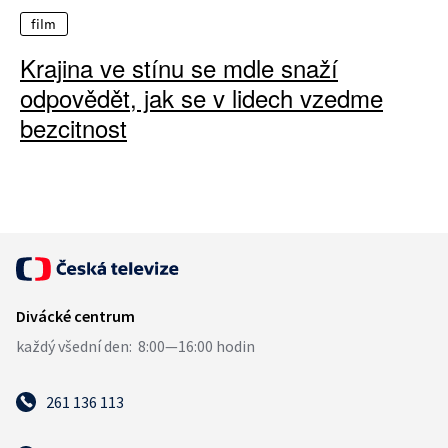
film
Krajina ve stínu se mdle snaží
odpovědět, jak se v lidech vzedme
bezcitnost
261 136 113