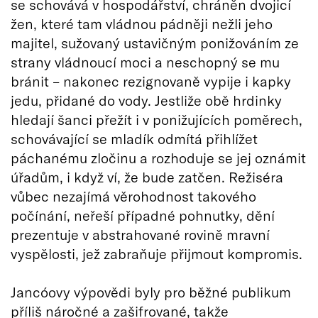
se schovává v hospodářství, chráněn dvojicí
žen, které tam vládnou pádněji nežli jeho
majitel, sužovaný ustavičným ponižováním ze
strany vládnoucí moci a neschopný se mu
bránit – nakonec rezignovaně vypije i kapky
jedu, přidané do vody. Jestliže obě hrdinky
hledají šanci přežít i v ponižujících poměrech,
schovávající se mladík odmítá přihlížet
páchanému zločinu a rozhoduje se jej oznámit
úřadům, i když ví, že bude zatčen. Režiséra
vůbec nezajímá věrohodnost takového
počínání, neřeší případné pohnutky, dění
prezentuje v abstrahované rovině mravní
vyspělosti, jež zabraňuje přijmout kompromis.
Jancóovy výpovědi byly pro běžné publikum
příliš náročné a zašifrované, takže