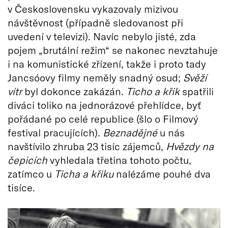
v Československu vykazovaly mizivou
návštěvnost (případně sledovanost při
uvedení v televizi). Navíc nebylo jisté, zda
pojem „brutální režim“ se nakonec nevztahuje
i na komunistické zřízení, takže i proto tady
Jancsóovy filmy neměly snadný osud;
Svěží
vítr
byl dokonce zakázán.
Ticho a křik
spatřili
diváci toliko na jednorázové přehlídce, byť
pořádané po celé republice (šlo o Filmový
festival pracujících).
Beznadějné
u nás
navštívilo zhruba 23 tisíc zájemců,
Hvězdy na
čepicích
vyhledala třetina tohoto počtu,
zatímco u
Ticha a křiku
nalézáme pouhé dva
tisíce.