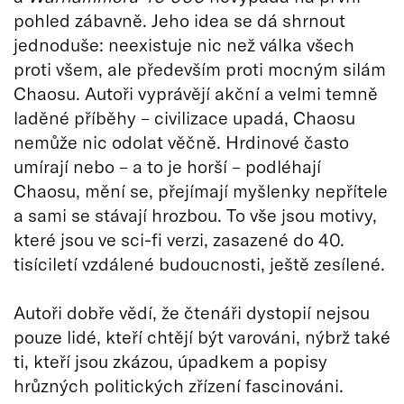
pohled zábavně. Jeho idea se dá shrnout
jednoduše: neexistuje nic než válka všech
proti všem, ale především proti mocným silám
Chaosu. Autoři vyprávějí akční a velmi temně
laděné příběhy – civilizace upadá, Chaosu
nemůže nic odolat věčně. Hrdinové často
umírají nebo – a to je horší – podléhají
Chaosu, mění se, přejímají myšlenky nepřítele
a sami se stávají hrozbou. To vše jsou motivy,
které jsou ve sci-fi verzi, zasazené do 40.
tisíciletí vzdálené budoucnosti, ještě zesílené.
Autoři dobře vědí, že čtenáři dystopií nejsou
pouze lidé, kteří chtějí být varováni, nýbrž také
ti, kteří jsou zkázou, úpadkem a popisy
hrůzných politických zřízení fascinováni.