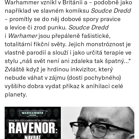
Warhammer vznikl v Británii a – podobně jako
například ve slavném komiksu
Soudce Dredd
– promítly se do něj dobové spory pravice
a levice či zrod punku.
Soudce Dredd
i
Warhamer
jsou přepáleně fašistické,
totalitární fikční světy. Jejich monstróznost je
vlastně parodií a slouží i jako určitá terapie ve
stylu „náš svět není ani zdaleka tak špatný…“
Zvláště když je hrdinou inkvizitor, který
nebude váhat v zájmu (dosti pochybného)
vyššího dobra vydat příkaz k anihilaci celé
planety.