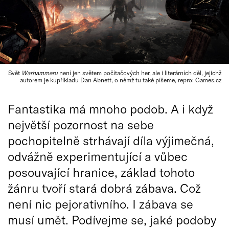
Svět
Warhammeru
není jen světem počítačových her, ale i literárních děl, jejichž
autorem je kupříkladu Dan Abnett, o němž tu také píšeme, repro: Games.cz
Fantastika má mnoho podob. A i když
největší pozornost na sebe
pochopitelně strhávají díla výjimečná,
odvážně experimentující a vůbec
posouvající hranice, základ tohoto
žánru tvoří stará dobrá zábava. Což
není nic pejorativního. I zábava se
musí umět. Podívejme se, jaké podoby