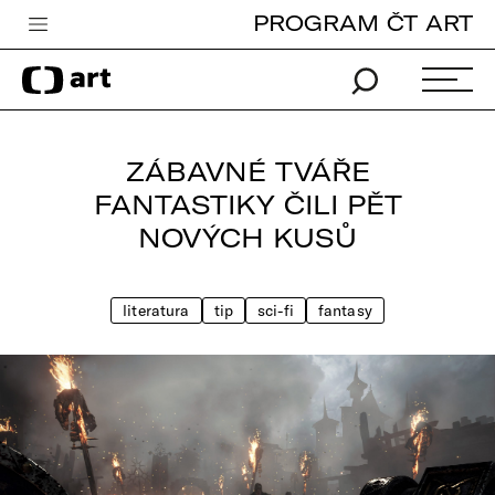
PROGRAM ČT ART
Česká televize
Zpravodajství
Sport
ZÁBAVNÉ TVÁŘE
iVysílání
FANTASTIKY ČILI PĚT
NOVÝCH KUSŮ
TV program
Pro děti
literatura
tip
sci-fi
fantasy
edu
Vše o ČT