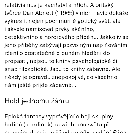
relativismus je kacířství a hřích. A britský
tvůrce Dan Abnett (* 1965) v nich navíc dokáže
vykreslit nejen pochmurně gotický svět, ale
i skvěle namixovat prvky akčního,
detektivního a hororového příběhu. Jakkoliv se
jeho příběhy zabývají pozvolným naplňováním
rčení o dostatečně dlouhém hledění do
propasti, nejsou to knihy psychologické či
snad filozofické. Jsou to knihy zábavné. Ale
někdy je opravdu znepokojivé, co všechno
nám ještě přijde zábavné…
Hold jednomu žánru
Epická fantasy vyprávějící o boji skupiny
hrdinů (a hrdinek) za záchranu světa před
mocným zlem jsou již od prvního vydání
Pána