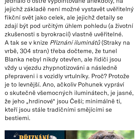
jednalo o ostře vypointované anekdoty, na
jejichž základě není možné vystavět uvěřitelný
fikční svět jako celek, ale jejichž detaily se
zdají být pod určitým úhlem pohledu (a životní
zkušenosti s byrokracií) vlastně uvěřitelné.
A tak se v knize
Přiznání iluminátů
(Straky na
vrbě, 304 stran) třeba dočteme, že tunel
Blanka nebyl nikdy otevřen, ale řidiči jsou
vždy u vjezdu zhypnotizováni a následně
přepraveni i s vozidly vrtulníky. Proč? Protože
je to levnější. Ano, ačkoliv Pohunek vypráví
o skutečně všemocných iluminátech, je jasné,
že jeho „hrdinové“ jsou Češi; minimálně ti,
kteří jsou stále tradičními smějícími se
bestiemi.