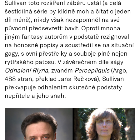
Sullivan toto rozšíření záběru ustál (a celá
šestidílná série by klidně mohla čítat o jeden
díl méně), nikdy však nezapomněl na své
původní předsevzetí: bavit. Oproti mnoha
jiným fantasy autorům v podstatě rezignoval
na honosné popisy a soustředil se na situační
gagy, slovní přestřelky a souboje plné nejen
rytířského patosu. V závěrečném díle ságy
Odhalení Riyria
, zvaném
Percepliquis
(Argo,
488 stran, překlad Jana Rečková), Sullivan
překvapuje odhalením skutečné podstaty
nepřítele a jeho snah.