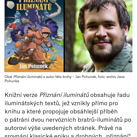
Obal
Přiznání iluminátů
a autor této knihy – Jan Pohunek, foto: archiv Jana
Pohunka
Knižní verze
Přiznání iluminátů
obsahuje řadu
iluminátských textů, jež vznikly přímo pro
knihu a které propojuje obsáhlejší příběh
o pátrání dvou nervózních bratrů-iluminátů po
autorovi výše uvedených stránek. Právě na
srovnání klasické epiky a drobných „přiznání“