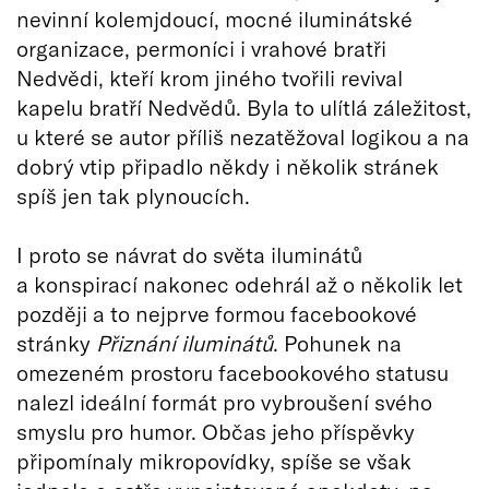
nevinní kolemjdoucí, mocné iluminátské
organizace, permoníci i vrahové bratři
Nedvědi, kteří krom jiného tvořili revival
kapelu bratří Nedvědů. Byla to ulítlá záležitost,
u které se autor příliš nezatěžoval logikou a na
dobrý vtip připadlo někdy i několik stránek
spíš jen tak plynoucích.
I proto se návrat do světa iluminátů
a konspirací nakonec odehrál až o několik let
později a to nejprve formou facebookové
stránky
Přiznání iluminátů
. Pohunek na
omezeném prostoru facebookového statusu
nalezl ideální formát pro vybroušení svého
smyslu pro humor. Občas jeho příspěvky
připomínaly mikropovídky, spíše se však