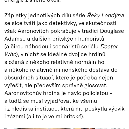
Zápletky jednotlivých dílů série
Řeky Londýna
se sice tváří jako detektivky, ve skutečnosti
však Aaronovitch pokračuje v tradici Douglase
Adamse a dalších britských humoristů
(a čirou náhodou i scenáristů seriálu
Doctor
Who
), v nichž se ideálně dvojice hrdinů
složená z někoho relativně normálního
a někoho relativně mimoňského dostává do
absurdních situací, které je potřeba nejen
vyřešit, ale především správně glosovat.
Aaronovitchův hrdina je navíc policistou –
a tudíž se musí vyjadřovat ke všemu
i z hlediska instituce, která mu poskytla výcvik
i zázemí (a i to je velmi britské).