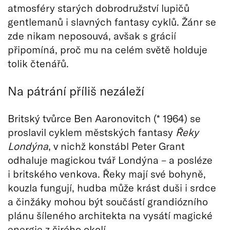
atmosféry starých dobrodružství lupičů
gentlemanů i slavných fantasy cyklů. Žánr se
zde nikam neposouvá, avšak s grácií
připomíná, proč mu na celém světě holduje
tolik čtenářů.
Na pátrání příliš nezáleží
Britský tvůrce Ben Aaronovitch (* 1964) se
proslavil cyklem městských fantasy
Řeky
Londýna
, v nichž konstábl Peter Grant
odhaluje magickou tvář Londýna – a posléze
i britského venkova. Řeky mají své bohyně,
kouzla fungují, hudba může krást duši i srdce
a činžáky mohou být součástí grandiózního
plánu šíleného architekta na vysátí magické
energie z širého okolí.