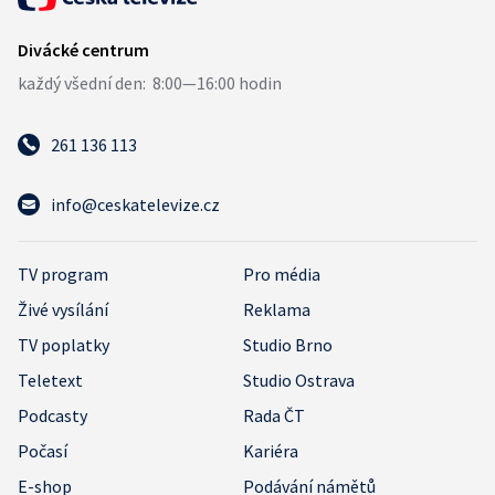
261 136 113
info@ceskatelevize.cz
TV program
Pro média
Živé vysílání
Reklama
TV poplatky
Studio Brno
Teletext
Studio Ostrava
Podcasty
Rada ČT
Počasí
Kariéra
E-shop
Podávání námětů