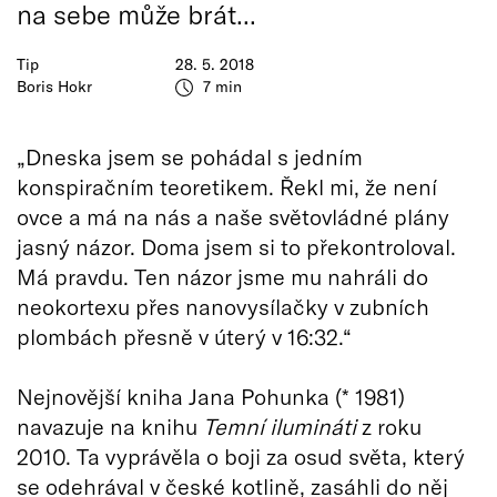
na sebe může brát...
Tip
28. 5. 2018
Boris Hokr
7 min
„Dneska jsem se pohádal s jedním
konspiračním teoretikem. Řekl mi, že není
ovce a má na nás a naše světovládné plány
jasný názor. Doma jsem si to překontroloval.
Má pravdu. Ten názor jsme mu nahráli do
neokortexu přes nanovysílačky v zubních
plombách přesně v úterý v 16:32.“
Nejnovější kniha Jana Pohunka (* 1981)
navazuje na knihu
Temní ilumináti
z roku
2010. Ta vyprávěla o boji za osud světa, který
se odehrával v české kotlině, zasáhli do něj