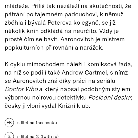
mládeže. Příliš tak nezáleží na skutečnosti, že
pátrání po tajemném padouchovi, k němuž
zběhla i bývalá Peterova kolegyně, se již
několik knih odkládá na neurčito. Vždy je
prostě čím se bavit. Aaronovitch je mistrem
popkulturních přirovnání a narážek.
K cyklu mimochodem náleží i komiksová řada,
na níž se podílí také Andrew Cartmel, s nímž
se Aaronovitch zná díky práci na seriálu
Doctor Who
a který napsal podobným stylem
výbornou noirovou detektivku
Poslední deska
;
česky ji vloni vydal Knižní klub.
FB
sdílet na facebooku
𝕏
sdílet na 𝕏 (twitteru)