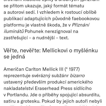
se přitom ukazuje, jaký formát tématu
a autorovi sedí. I vzhledem k rostoucí oblibě
publikací adaptujících původně faebookovou
platformu je vlastně škoda, že v
Přiznání
iluminátů
Pohunek nerezignoval na
zastřešující – a nudnější – text.
Věřte, nevěřte: Mellickovi o myšlénku
se jedná
Američan Carlton Mellick III (* 1977)
reprezentuje svérázný subžánr
bizarro
ustavený především produkcí amerického
nakladatelství Eraserhead Press sídlícího
v Portlandu. Jde o příběhy spojující absurditu,
satiru a grotesku. Pokud by jejich autoři nebyli