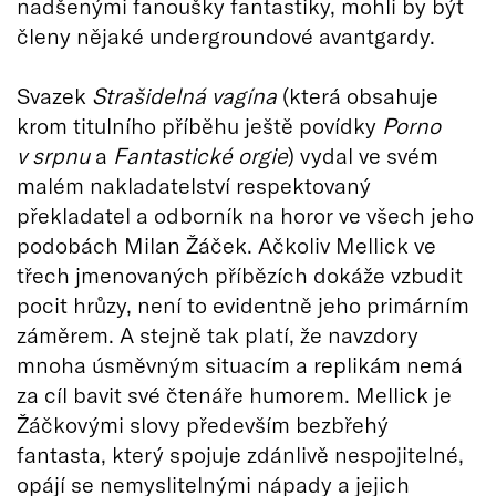
nadšenými fanoušky fantastiky, mohli by být
členy nějaké undergroundové avantgardy.
Svazek
Strašidelná vagína
(která obsahuje
krom titulního příběhu ještě povídky
Porno
v srpnu
a
Fantastické orgie
) vydal ve svém
malém nakladatelství respektovaný
překladatel a odborník na horor ve všech jeho
podobách Milan Žáček. Ačkoliv Mellick ve
třech jmenovaných příbězích dokáže vzbudit
pocit hrůzy, není to evidentně jeho primárním
záměrem. A stejně tak platí, že navzdory
mnoha úsměvným situacím a replikám nemá
za cíl bavit své čtenáře humorem. Mellick je
Žáčkovými slovy především bezbřehý
fantasta, který spojuje zdánlivě nespojitelné,
opájí se nemyslitelnými nápady a jejich