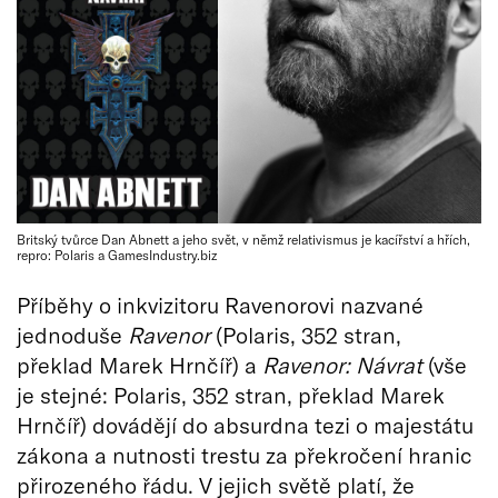
Britský tvůrce Dan Abnett a jeho svět, v němž relativismus je kacířství a hřích,
repro: Polaris a GamesIndustry.biz
Příběhy o inkvizitoru Ravenorovi nazvané
jednoduše
Ravenor
(Polaris, 352 stran,
překlad Marek Hrnčíř) a
Ravenor: Návrat
(vše
je stejné: Polaris, 352 stran, překlad Marek
Hrnčíř) dovádějí do absurdna tezi o majestátu
zákona a nutnosti trestu za překročení hranic
přirozeného řádu. V jejich světě platí, že