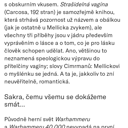
s obskurním vkusem.
Strašidelná vagína
(Carcosa, 192 stran) je samozřejmě knihou,
která strhává pozornost už názvem a obálkou
(jak je ostatně u Mellicka zvykem), ale
všechny tři příběhy jsou v jádru především
vyprávěním o lásce a o tom, co je pro lásku
člověk schopen udělat. Ano, většinou to
neznamená speologickou výpravu do
přítelčiny vagíny; slovy Cimrmanů: Mellickovi
o myšlénku se jedná. A ta je, jakkoliv to zní
neuvěřitelně, romantická.
Sakra, čemu všemu se dokážeme
smát…
Původně herní svět
Warhammeru
a
Warhammeru 40 000
nevypadá na první