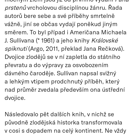
prstenů
vrcholovou disciplínou žánru. Řada
autorů bere sebe a své příběhy smrtelně
vážně, jiní se občas vydají poněkud jiným
směrem. To byl případ i Američana Michaela
J. Sullivana (* 1961) a jeho knihy
Královské
spiknutí
(Argo, 2011, překlad Jana Rečková).
Dvojice zlodějů se v ní zapletla do státního
převratu a do výpravy za osvobozením
dávného čaroděje. Sullivan napsal svižný
a lehkým vtipem prodchnutý příběh, který
nad průměr zvedala především ona ústřední
dvojice.
Následovalo pět dalších knih, v nichž se
původně zlodějská historka transformovala
v cosi s dopadem na celý kontinent. Ne vždy