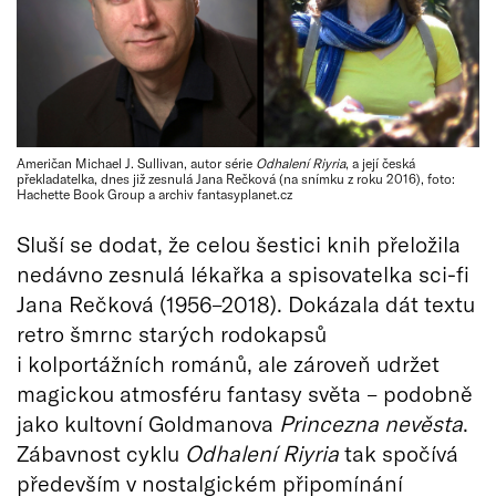
Američan Michael J. Sullivan, autor série
Odhalení Riyria
, a její česká
překladatelka, dnes již zesnulá Jana Rečková (na snímku z roku 2016), foto:
Hachette Book Group a archiv fantasyplanet.cz
Sluší se dodat, že celou šestici knih přeložila
nedávno zesnulá lékařka a spisovatelka sci-fi
Jana Rečková (1956–2018). Dokázala dát textu
retro šmrnc starých rodokapsů
i kolportážních románů, ale zároveň udržet
magickou atmosféru fantasy světa – podobně
jako kultovní Goldmanova
Princezna nevěsta
.
Zábavnost cyklu
Odhalení Riyria
tak spočívá
především v nostalgickém připomínání