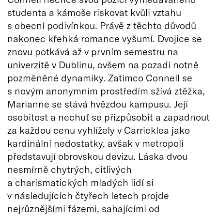
studenta a kámoše riskovat kvůli vztahu
s obecní podivínkou. Právě z těchto důvodů
nakonec křehká romance vyšumí. Dvojice se
znovu potkává až v prvním semestru na
univerzitě v Dublinu, ovšem na pozadí notně
pozměněné dynamiky. Zatímco Connell se
s novým anonymním prostředím sžívá ztěžka,
Marianne se stává hvězdou kampusu. Její
osobitost a nechuť se přizpůsobit a zapadnout
za každou cenu vyhlížely v Carricklea jako
kardinální nedostatky, avšak v metropoli
představují obrovskou devizu. Láska dvou
nesmírně chytrých, citlivých
a charismatických mladých lidí si
v následujících čtyřech letech projde
nejrůznějšími fázemi, sahajícími od