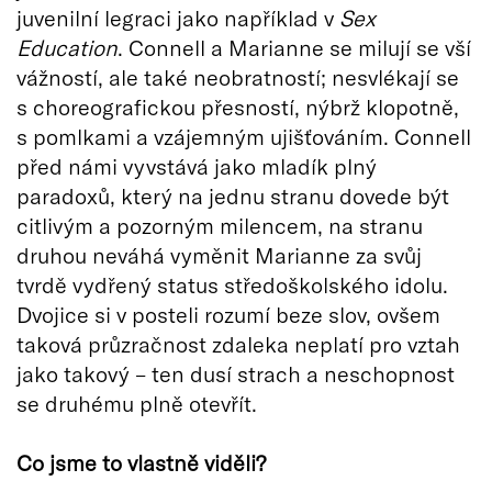
juvenilní legraci jako například v
Sex
Education
. Connell a Marianne se milují se vší
vážností, ale také neobratností; nesvlékají se
s choreografickou přesností, nýbrž klopotně,
s pomlkami a vzájemným ujišťováním. Connell
před námi vyvstává jako mladík plný
paradoxů, který na jednu stranu dovede být
citlivým a pozorným milencem, na stranu
druhou neváhá vyměnit Marianne za svůj
tvrdě vydřený status středoškolského idolu.
Dvojice si v posteli rozumí beze slov, ovšem
taková průzračnost zdaleka neplatí pro vztah
jako takový – ten dusí strach a neschopnost
se druhému plně otevřít.
Co jsme to vlastně viděli?