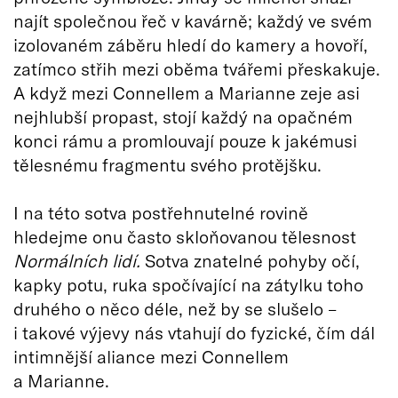
najít společnou řeč v kavárně; každý ve svém
izolovaném záběru hledí do kamery a hovoří,
zatímco střih mezi oběma tvářemi přeskakuje.
A když mezi Connellem a Marianne zeje asi
nejhlubší propast, stojí každý na opačném
konci rámu a promlouvají pouze k jakémusi
tělesnému fragmentu svého protějšku.
I na této sotva postřehnutelné rovině
hledejme onu často skloňovanou tělesnost
Normálních lidí.
Sotva znatelné pohyby očí,
kapky potu, ruka spočívající na zátylku toho
druhého o něco déle, než by se slušelo –
i takové výjevy nás vtahují do fyzické, čím dál
intimnější aliance mezi Connellem
a Marianne.