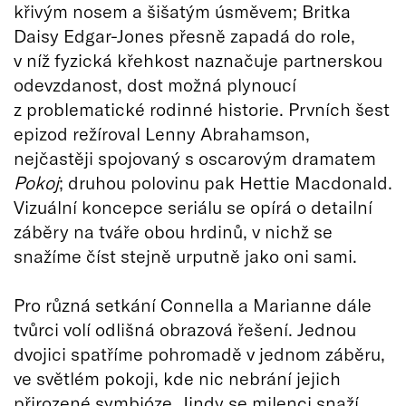
křivým nosem a šišatým úsměvem; Britka
Daisy Edgar-Jones přesně zapadá do role,
v níž fyzická křehkost naznačuje partnerskou
odevzdanost, dost možná plynoucí
z problematické rodinné historie. Prvních šest
epizod režíroval Lenny Abrahamson,
nejčastěji spojovaný s oscarovým dramatem
Pokoj
; druhou polovinu pak Hettie Macdonald.
Vizuální koncepce seriálu se opírá o detailní
záběry na tváře obou hrdinů, v nichž se
snažíme číst stejně urputně jako oni sami.
Pro různá setkání Connella a Marianne dále
tvůrci volí odlišná obrazová řešení. Jednou
dvojici spatříme pohromadě v jednom záběru,
ve světlém pokoji, kde nic nebrání jejich
přirozené symbióze. Jindy se milenci snaží