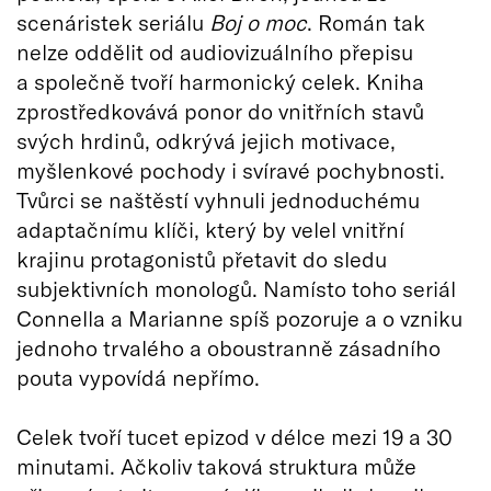
scenáristek seriálu
Boj o moc
. Román tak
nelze oddělit od audiovizuálního přepisu
a společně tvoří harmonický celek. Kniha
zprostředkovává ponor do vnitřních stavů
svých hrdinů, odkrývá jejich motivace,
myšlenkové pochody i svíravé pochybnosti.
Tvůrci se naštěstí vyhnuli jednoduchému
adaptačnímu klíči, který by velel vnitřní
krajinu protagonistů přetavit do sledu
subjektivních monologů. Namísto toho seriál
Connella a Marianne spíš pozoruje a o vzniku
jednoho trvalého a oboustranně zásadního
pouta vypovídá nepřímo.
Celek tvoří tucet epizod v délce mezi 19 a 30
minutami. Ačkoliv taková struktura může