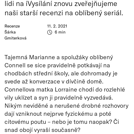
lidi na iVysílání znovu zveřejňujeme
naši starší recenzi na oblíbený seriál.
Recenze
11. 2. 2021
Šárka
6 min
Gmiterková
Tajemná Marianne a spolužáky oblíbený
Connell se sice pravidelně potkávají na
chodbách střední školy, ale dohromady je
svede až konverzace v dívčině domě.
Connellova matka Lorraine chodí do rozlehlé
vily uklízet a syn ji pravidelně vyzvedává.
Nikým neviděné a nerušené drobné rozhovory
dají vzniknout nejprve fyzickému a poté
citovému poutu – nebo je tomu naopak? Či
snad obojí vyraší současně?