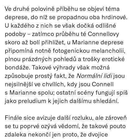
Ve druhé polovině příběhu se objeví téma
deprese, do níž se propadnou oba hrdinové.
U každého z nich se však dočká odlišné
podoby – zatímco průběhu té Connellovy
skoro až bolí přihlížet, u Marianne deprese
připomíná notně fotogenickou melancholii,
plnou prázdných pohledů a trošky erotické
bondáže. Takové výhrady však možná
způsobuje prostý fakt, že
Normální lidi
jsou
nejsilnější ve chvílích, kdy jsou Connell
s Marianne spolu; ostatní scény fungují spíš
jako preludium k jejich dalšímu shledání.
Finále sice avizuje další rozluku, ale zároveň
se tu poprvé ozývá vědomí, že takové pouto
zdaleka nekončí jen proto, že dvojice