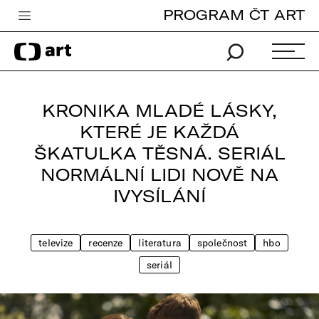
PROGRAM ČT ART
Česká televize
Zpravodajství
Sport
KRONIKA MLADÉ LÁSKY,
iVysílání
KTERÉ JE KAŽDÁ
ŠKATULKA TĚSNÁ. SERIÁL
TV program
NORMÁLNÍ LIDI NOVĚ NA
Pro děti
IVYSÍLÁNÍ
edu
Vše o ČT
televize
recenze
literatura
společnost
hbo
seriál