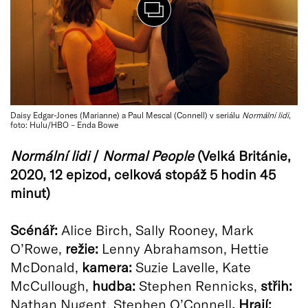
Daisy Edgar-Jones (Marianne) a Paul Mescal (Connell) v seriálu
Normální lidi
,
foto: Hulu/HBO – Enda Bowe
Normální lidi
/
Normal People
(Velká Británie,
2020, 12 epizod, celková stopáž 5 hodin 45
minut)
Scénář:
Alice Birch, Sally Rooney, Mark
O’Rowe,
r
ežie:
Lenny Abrahamson, Hettie
McDonald,
kamera:
Suzie Lavelle, Kate
McCullough,
hudba:
Stephen Rennicks,
střih:
Nathan Nugent, Stephen O’Connell
. Hrají: