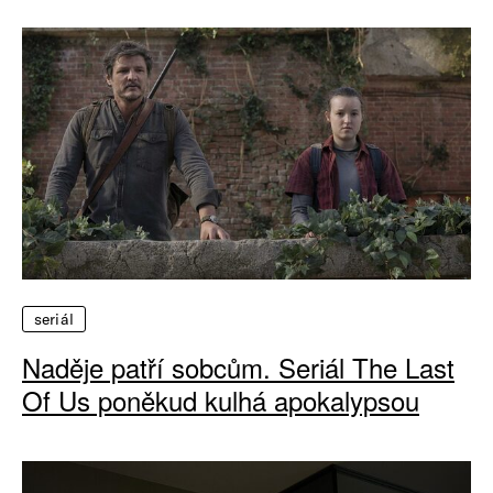
seriál
Naděje patří sobcům. Seriál The Last
Of Us poněkud kulhá apokalypsou