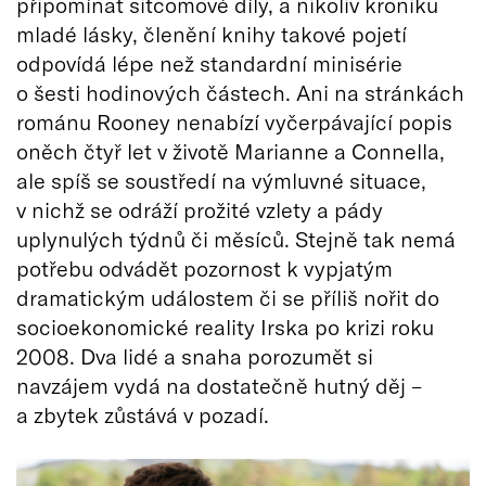
připomínat sitcomové díly, a nikoliv kroniku
mladé lásky, členění knihy takové pojetí
odpovídá lépe než standardní minisérie
o šesti hodinových částech. Ani na stránkách
románu Rooney nenabízí vyčerpávající popis
oněch čtyř let v životě Marianne a Connella,
ale spíš se soustředí na výmluvné situace,
v nichž se odráží prožité vzlety a pády
uplynulých týdnů či měsíců. Stejně tak nemá
potřebu odvádět pozornost k vypjatým
dramatickým událostem či se příliš nořit do
socioekonomické reality Irska po krizi roku
2008. Dva lidé a snaha porozumět si
navzájem vydá na dostatečně hutný děj –
a zbytek zůstává v pozadí.