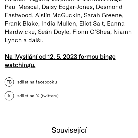
Paul Mescal, Daisy Edgar-Jones, Desmond
Eastwood, Aislín McGuckin, Sarah Greene,
Frank Blake, India Mullen, Eliot Salt, Eanna
Hardwicke, Seán Doyle, Fionn O’Shea, Niamh
Lynch a další.
Na iVysílání od 12. 5. 2023 formou binge
watchingu.
FB
sdílet na facebooku
𝕏
sdílet na 𝕏 (twitteru)
Související