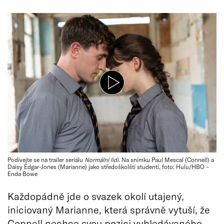
Podívejte se na trailer seriálu
Normální lidi
. Na snímku Paul Mescal (Connell) a
Daisy Edgar-Jones (Marianne) jako středoškolští studenti, foto: Hulu/HBO –
Enda Bowe
Každopádně jde o svazek okolí utajený,
iniciovaný Marianne, která správně vytuší, že
Connell nechce svou pozici vyhledávaného