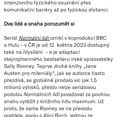
intenzivního fyzického souznění přes
komunikační bariéry až po fyzickou distanci.
Dva lidé a snaha porozumět si
Seriál
Normální lidi
vznikl v koprodukci BBC
a Hulu – v ČR je od 12. května 2023 dostupný
také na iVysílání – a je adaptací
stejnojmenného bestselleru irské spisovatelky
Sally Rooney. Teprve druhé knihy „Jane
Austen pro mileniály“, jak se autorce často
přezdívá, se globálně prodalo víc jak 1,5
milionů výtisků, přesto nelze seriálovou
podobu
Normálních lidí
považovat za pouhou
snahu vytěžit z knižního hitu maximum. Už
proto, že sama Rooney se na převodu
podílela, spolu s Alicí Birch, jednou ze