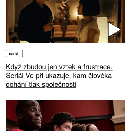
seriál
Když zbudou jen vztek a frustrace.
Seriál Ve při ukazuje, kam člověka
dohání tlak společnosti