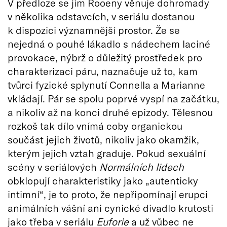
V předloze se jim Rooeny věnuje dohromady
v několika odstavcích, v seriálu dostanou
k dispozici významnější prostor. Že se
nejedná o pouhé lákadlo s nádechem laciné
provokace, nýbrž o důležitý prostředek pro
charakterizaci páru, naznačuje už to, kam
tvůrci fyzické splynutí Connella a Marianne
vkládají. Pár se spolu poprvé vyspí na začátku,
a nikoliv až na konci druhé epizody. Tělesnou
rozkoš tak dílo vnímá coby organickou
součást jejich životů, nikoliv jako okamžik,
kterým jejich vztah graduje. Pokud sexuální
scény v seriálových
Normálních lidech
obklopují charakteristiky jako „autenticky
intimní“, je to proto, že nepřipomínají erupci
animálních vášní ani cynické divadlo krutosti
jako třeba v seriálu
Euforie
a už vůbec ne