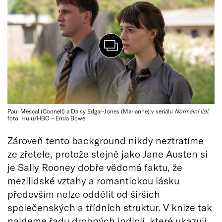
Paul Mescal (Connell) a Daisy Edgar-Jones (Marianne) v seriálu
Normální lidi
,
foto: Hulu/HBO – Enda Bowe
Zároveň tento background nikdy neztratíme
ze zřetele, protože stejně jako Jane Austen si
je Sally Rooney dobře vědomá faktu, že
mezilidské vztahy a romantickou lásku
především nelze oddělit od širších
společenských a třídních struktur. V knize tak
najdeme řadu drobných indicií, které ukazují