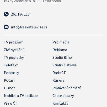
261 136 113
info@ceskatelevize.cz
TV program
Pro média
Živé vysílání
Reklama
TV poplatky
Studio Brno
Teletext
Studio Ostrava
Podcasty
Rada ČT
Počasí
Kariéra
E-shop
Podávání námětů
Mobilní a TV aplikace
Časté dotazy
Vše o ČT
Kontakty