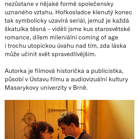
nezůstane v nějaké formě společensky
uznaného vztahu. Hořkosladce klenutý konec
tak symbolicky uzavírá seriál, jemuž je každá
škatulka těsná – viděli jsme kus starosvětské
romance, dílem mileniální coming of age
i trochu utopickou úvahu nad tím, zda láska
může učinit svět spravedlivějším.
Autorka je filmová historička a publicistka,
působí v Ústavu filmu a audiovizuální kultury
Masarykovy univerzity v Brně.