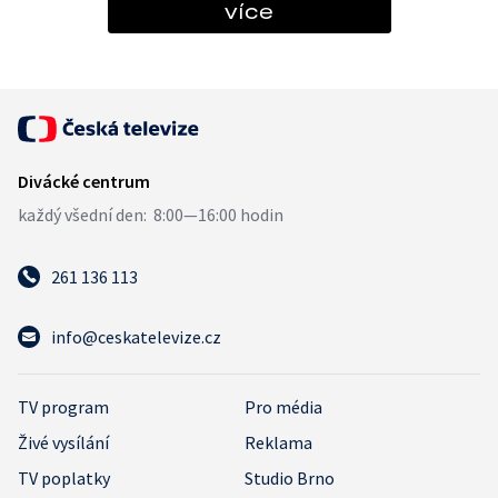
více
261 136 113
info@ceskatelevize.cz
TV program
Pro média
Živé vysílání
Reklama
TV poplatky
Studio Brno