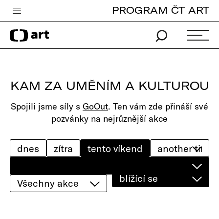
PROGRAM ČT ART
Česká televize
Zpravodajství
Sport
KAM ZA UMĚNÍM A KULTUROU
iVysílání
Spojili jsme síly s
GoOut
. Ten vám zde přináší své
TV program
pozvánky na nejrůznější akce
Pro děti
edu
dnes
zítra
tento víkend
Vše o ČT
blížící se
Všechny akce