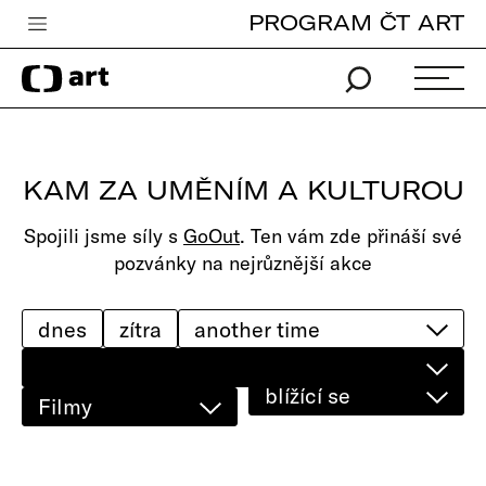
PROGRAM ČT ART
Česká televize
Zpravodajství
Sport
KAM ZA UMĚNÍM A KULTUROU
iVysílání
Spojili jsme síly s
GoOut
. Ten vám zde přináší své
TV program
pozvánky na nejrůznější akce
Pro děti
edu
dnes
zítra
Vše o ČT
blížící se
Filmy