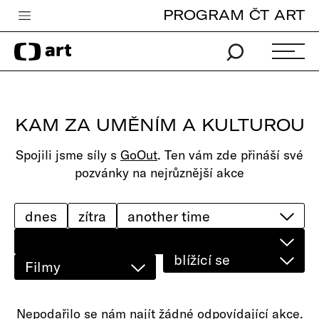
PROGRAM ČT ART
Česká televize
Zpravodajství
Sport
KAM ZA UMĚNÍM A KULTUROU
iVysílání
Spojili jsme síly s
GoOut
. Ten vám zde přináší své
TV program
pozvánky na nejrůznější akce
Pro děti
edu
dnes
zítra
Vše o ČT
blížící se
Filmy
Nepodařilo se nám najít žádné odpovídající akce.