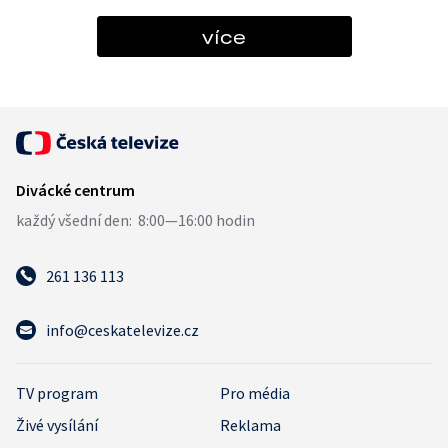
více
261 136 113
info@ceskatelevize.cz
TV program
Pro média
Živé vysílání
Reklama