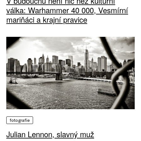
V budoucnu není nic než kulturní
válka: Warhammer 40 000, Vesmírní
mariňáci a krajní pravice
fotografie
Julian Lennon, slavný muž