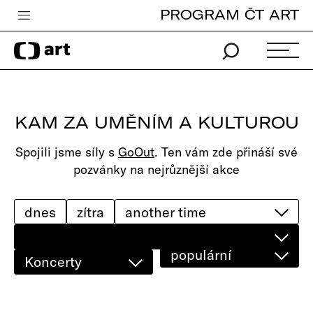
PROGRAM ČT ART
Česká televize
Zpravodajství
Sport
KAM ZA UMĚNÍM A KULTUROU
iVysílání
Spojili jsme síly s
GoOut
. Ten vám zde přináší své
TV program
pozvánky na nejrůznější akce
Pro děti
edu
dnes
zítra
Vše o ČT
populární
Koncerty