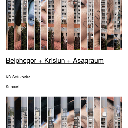
Belphegor + Krisiun + Asagraum
KD Šeříkovka
Koncert