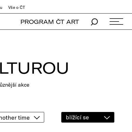
du
Vše o ČT
PROGRAM ČT ART
ULTUROU
ůznější akce
blížící se