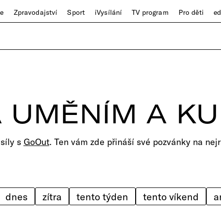
ze
Zpravodajství
Sport
iVysílání
TV program
Pro děti
e
 UMĚNÍM A K
 síly s
GoOut
. Ten vám zde přináší své pozvánky na nejr
dnes
zítra
tento týden
tento víkend