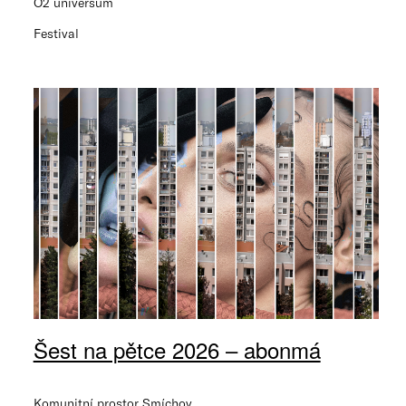
O2 universum
Festival
Šest na pětce 2026 – abonmá
Komunitní prostor Smíchov