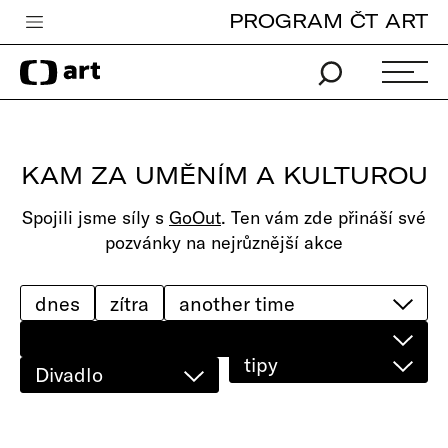
PROGRAM ČT ART
Česká televize
Zpravodajství
Sport
KAM ZA UMĚNÍM A KULTUROU
iVysílání
Spojili jsme síly s
GoOut
. Ten vám zde přináší své
TV program
pozvánky na nejrůznější akce
Pro děti
edu
dnes
zítra
Vše o ČT
tipy
Divadlo