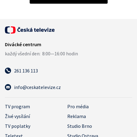
261 136 113
info@ceskatelevize.cz
TV program
Pro média
Živé vysílání
Reklama
TV poplatky
Studio Brno
Teletext
Studio Ostrava