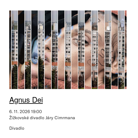
Agnus Dei
6. 11. 2026 19:00
Žižkovské divadlo Járy Cimrmana
Divadlo