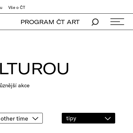
du
Vše o ČT
PROGRAM ČT ART
ULTUROU
ůznější akce
tipy