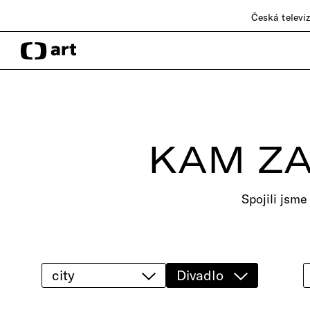
Česká televi
KAM ZA
Spojili jsme
city
Divadlo