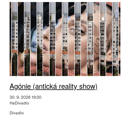
Agónie (antická reality show)
30. 9. 2026 19:30
HaDivadlo
Divadlo