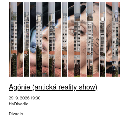
Agónie (antická reality show)
29. 9. 2026 19:30
HaDivadlo
Divadlo