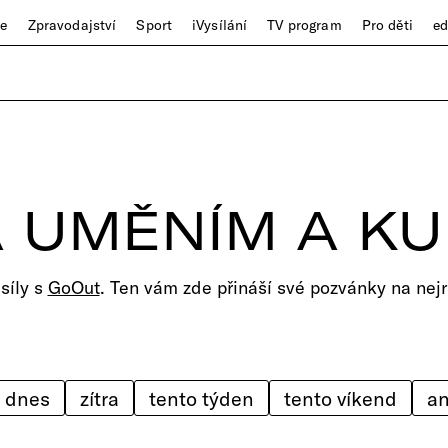
ze
Zpravodajství
Sport
iVysílání
TV program
Pro děti
e
 UMĚNÍM A K
 síly s
GoOut
. Ten vám zde přináší své pozvánky na nejr
dnes
zítra
tento týden
tento víkend