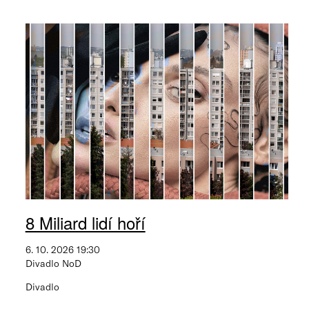
8 Miliard lidí hoří
6. 10. 2026 19:30
Divadlo NoD
Divadlo